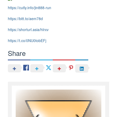
https://cutly.info/jin888-run
https://bitt.to/aem78d
https://shorturl.asia/hIrxv
https://t.co/0NU0tobEFj
Share