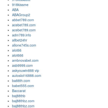
918kissme
ABA
ABAGroup2
abbet789.com
acebet789.com
acebet789.com
adm789.info
allbet24hr
allone745s.com
alot66
alot666
ambnovabet.com
asb9999.com
askyouwin888 vip
autoslot16888.com
ba88th.com
babet555.com
Baccarat
baj88thb
baj88thbz.com
baj88thbz.com