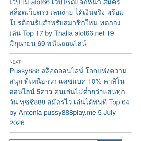
เว็บแม่ alot66 เวปไซต์แจกหนัก สมัคร
post:
สล็อตเว็บตรง เล่นง่าย ได้เงินจริง พร้อม
โปรต้อนรับสำหรับสมาชิกใหม่ ทดลอง
เล่น Top 17 by Thalia alot66.net 19
มิถุนายน 69 พนันออนไลน์
NEXT
Next
Pussy888 สล็อตออนไลน์ โลกแห่งความ
post:
สนุก ที่เหนือกว่า แคชแบค 10% คาสิโน
ออนไลน์ 5ดาว คนเล่นไม่ต่ำกว่าแสนทุก
วัน พุซซี่888 สมัครไว เล่นได้ทันที Top 64
by Antonia pussy888play.me 5 July
2026