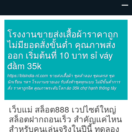
โรงงานขายส่งเสื้อผ้าราคาถูก
ไม่มียอดสั่งขั้นต่ำ คุณภาพส่ง
ออก เริ่มต้นที่ 10 บาท sỉ váy
đầm 35k
https://blsindia-nl.com ขายส่งเสื้อผ้า ชุดลำลอง ชุดเดรส ชุด
นักเรียน ฯลฯ โรงงานขายเอง รับสั่งทำชุดทุกแบบ ไม่มีขั้นต่ำการ
สั่ง ราคาถูกจิต คุณภาพระดับโลก áo 35k chợ hạnh thông tây
เว็บแม่ สล็อต888 เวปไซต์ใหญ่
สล็อตฝากถอนเร็ว สำคัญแค่ไหน
สำหรับคนเล่นจริงในปีนี้ ทดลอง