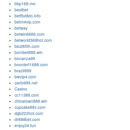
bbp168.me
bestbet
betflixtikto.info
betm4vip.com
betway
betwin6666.com
betworld369hot.com
bio285th.com
bombet888.win
bonanza99
boonlert1688.com
brazil999
bwvip4.com
carlo999.net
Casino
cc11388.com
chinatown888.win
cupcake88x.com
dgb222hot.com
dr888bet.com
enjoy24.fun