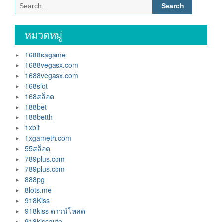
Search
for:
หมวดหมู่
1688sagame
1688vegasx.com
1688vegasx.com
168slot
168สล็อต
188bet
188betth
1xbit
1xgameth.com
55สล็อต
789plus.com
789plus.com
888pg
8lots.me
918Kiss
918kiss ดาวน์โหลด
918kissauto