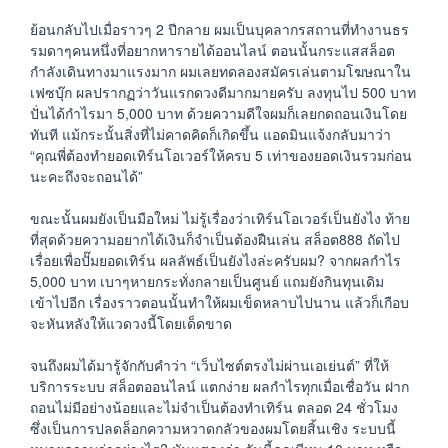
ย้อนกลับไปเมื่อราวๆ 2 ปีกลาย ผมเป็นบุคลากรสถานที่ทำงานธร
รมดาๆคนหนึ่งที่อยากหารายได้ออนไลน์ ตอนนั้นกระแสสล็อต
กำลังเดินทางมาแรงมาก ผมเลยทดลองสมัครเล่นตามโฆษณาใน
เฟซบุ๊ก ผลปรากฏว่าวันแรกดวงดีมากมายครับ ลงทุนไป 500 บาท
ปั่นได้กำไรมา 5,000 บาท ด้วยความดีใจผมก็เลยกดถอนเงินโดย
ทันที แม้กระนั้นสิ่งที่ไม่คาดคิดก็เกิดขึ้น แอดมินแจ้งกลับมาว่า
“คุณพี่ต้องทำยอดเทิร์นโอเวอร์ให้ครบ 5 เท่าของยอดเงินรวมก่อน
นะคะถึงจะถอนได้”
ขณะนั้นผมยังเป็นมือใหม่ ไม่รู้เรื่องว่าเทิร์นโอเวอร์เป็นยังไง ท้าย
ที่สุดด้วยความอยากได้เงินก็จำเป็นต้องฝืนเล่น สล็อต888 ถัดไป
เรื่อยเพื่อปั๊มยอดเทิร์น ผลลัพธ์เป็นยังไงล่ะครับผม? จากผลกำไร
5,000 บาท เบาๆหายกระทั่งกลายเป็นศูนย์ แถมยังกินทุนเดิม
เข้าไปอีก เรื่องราวตอนนั้นทำให้ผมเข็ดหลาบไปนาน แล้วก็เกือบ
จะหันหลังให้แวดวงนี้โดยเด็ดขาด
จนถึงผมได้มารู้จักกับคำว่า “เว็บไซต์ตรงไม่ผ่านเอเย่นต์” ที่ให้
บริการระบบ สล็อตออนไลน์ แตกง่าย ผลกำไรทุกเมื่อเชื่อวัน ฝาก
ถอนไม่มีอย่างน้อยและไม่จำเป็นต้องทำเทิร์น ตลอด 24 ชั่วโมง
ซึ่งเป็นการปลดล็อกความหวาดกลัวของผมโดยสิ้นเชิง ระบบนี้