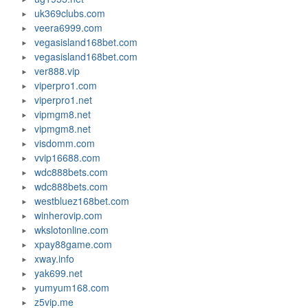
uk369clubs.com
veera6999.com
vegasisland168bet.com
vegasisland168bet.com
ver888.vip
viperpro1.com
viperpro1.net
vipmgm8.net
vipmgm8.net
visdomm.com
vvip16688.com
wdc888bets.com
wdc888bets.com
westbluez168bet.com
winherovip.com
wkslotonline.com
xpay88game.com
xway.info
yak699.net
yumyum168.com
z5vip.me