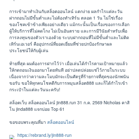
การเข้ามาทำเงินกับสล็อตออนไลน์ แตกง่าย ผลกำไรแต่ละวัน
ฝากถอนไม่มีขั้นต่ำและไม่ต้องทำเทิร์น ตลอด 1 วัน ไม่ใช่เรื่อง
ของโชคเข้าข้างเพียงอย่างเดียว แม้กระนั้นเป็นเรื่องของการเลือก
ผู้ให้บริการที่ไม่คดโกง ไม่เป็นอันตราย และการมีวินัยสำหรับเพื่อ
การลงทุนของตัวเราเองด้วย ระบบฝากถอนที่ไม่มีขั้นต่ำและไม่ติด
เทิร์นเอเวอร์ คืออุปกรณ์ที่ยอดเยี่ยมที่ช่วยปกป้องรักษาผล
ประโยชน์ให้กับผู้เล่น
ท้ายที่สุด ผมต้องการฝากไว้ว่า เมื่อเล่นได้กำไรตามเป้าหมายแล้ว
ให้กดถอนเงินออกมาโดยทันที อย่าปลดปล่อยแช่ไว้ภายในระบบ
เนื่องจากว่าความละโมบมักจะเป็นศัตรูที่ร้ายกาจที่สุดของนักพนัน
ขอรับ ขอให้ทุกคนโชคดีกับการหมุนสล็อต888 และก็ได้กำไรเข้า
กระเป๋าในแต่ละวันนะครับ!
สล็อตเว็บ สล็อตออนไลน์ jin888.run 31 ก.ค. 2569 Nicholas คาสิ
โน jinda888 แจกบ่อย Top 61
ขอขอบพระคุณที่มา
สล็อตออนไลน์
https://rebrand.ly/jin888-run