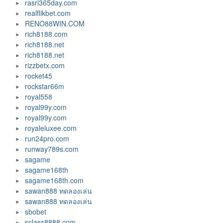
rasri365day.com
realflikbet.com
RENO88WIN.COM
rich8188.com
rich8188.net
rich8188.net
rizzbetx.com
rocket45
rockstar66m
royal558
royal99y.com
royal99y.com
royaleluxee.com
run24pro.com
runway789s.com
sagame
sagame168th
sagame168th.com
sawan888 ทดลองเล่น
sawan888 ทดลองเล่น
sbobet
sclass8888.com