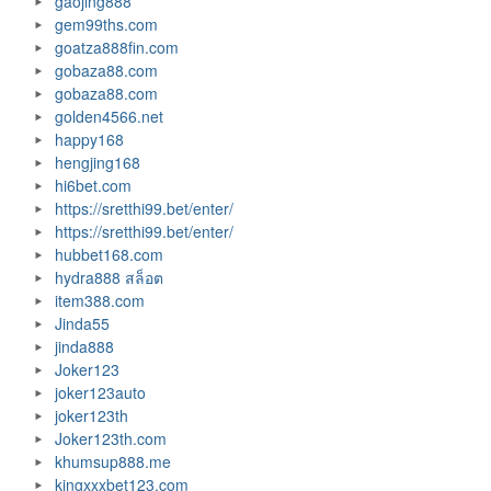
gaojing888
gem99ths.com
goatza888fin.com
gobaza88.com
gobaza88.com
golden4566.net
happy168
hengjing168
hi6bet.com
https://sretthi99.bet/enter/
https://sretthi99.bet/enter/
hubbet168.com
hydra888 สล็อต
item388.com
Jinda55
jinda888
Joker123
joker123auto
joker123th
Joker123th.com
khumsup888.me
kingxxxbet123.com