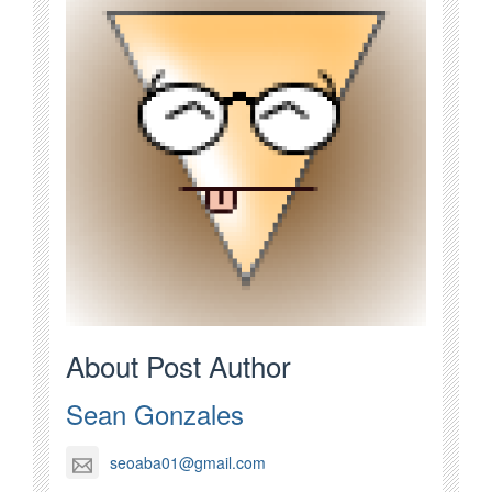
About Post Author
Sean Gonzales
seoaba01@gmail.com