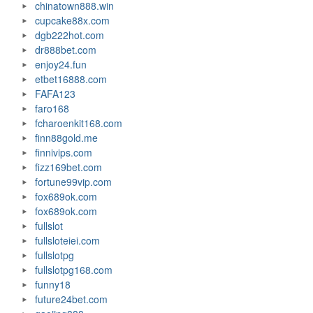
chinatown888.win
cupcake88x.com
dgb222hot.com
dr888bet.com
enjoy24.fun
etbet16888.com
FAFA123
faro168
fcharoenkit168.com
finn88gold.me
finnivips.com
fizz169bet.com
fortune99vip.com
fox689ok.com
fox689ok.com
fullslot
fullsloteiei.com
fullslotpg
fullslotpg168.com
funny18
future24bet.com