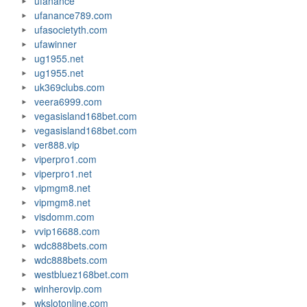
ufanance
ufanance789.com
ufasocietyth.com
ufawinner
ug1955.net
ug1955.net
uk369clubs.com
veera6999.com
vegasisland168bet.com
vegasisland168bet.com
ver888.vip
viperpro1.com
viperpro1.net
vipmgm8.net
vipmgm8.net
visdomm.com
vvip16688.com
wdc888bets.com
wdc888bets.com
westbluez168bet.com
winherovip.com
wkslotonline.com