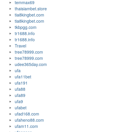
temmax69
thaisiambet.store
tia8kingbet.com
tia8kingbet.com
tkbpgg.com
tr1688.info
tr1688.info
Travel
tree78999.com
tree78999.com
udee365day.com
ufa
ufa11bet
ufa191
ufa88
ufa89
ufa9
ufabet
ufad168.com
ufaheno88.com
ufam11.com