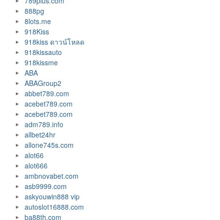
789plus.com
888pg
8lots.me
918Kiss
918kiss ดาวน์โหลด
918kissauto
918kissme
ABA
ABAGroup2
abbet789.com
acebet789.com
acebet789.com
adm789.info
allbet24hr
allone745s.com
alot66
alot666
ambnovabet.com
asb9999.com
askyouwin888 vip
autoslot16888.com
ba88th.com