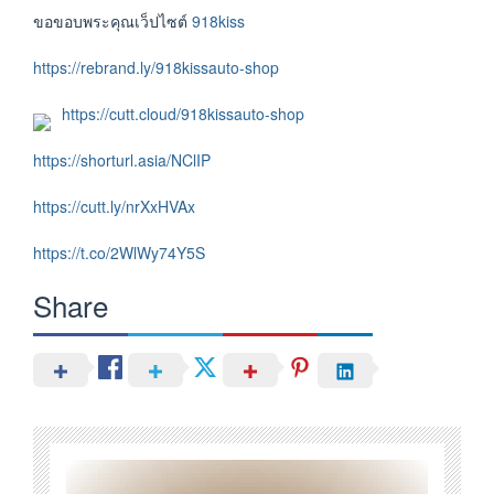
ขอขอบพระคุณเว็ปไซต์
918kiss
https://rebrand.ly/918kissauto-shop
https://cutt.cloud/918kissauto-shop
https://shorturl.asia/NClIP
https://cutt.ly/nrXxHVAx
https://t.co/2WlWy74Y5S
Share