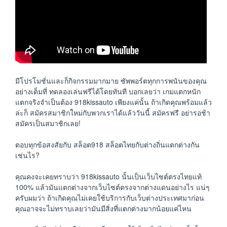
มีโปรโมชั่นและก็กิจกรรมมากมาย ซัพพอร์ตทุกการพนันของคุณ
อย่างเต็มที่ ทดลองเล่นฟรีได้โดยทันที บอกเลยว่า เกมแตกหนัก
แตกจริงจำเป็นต้อง 918kissauto เพียงแค่นั้น ถ้าเกิดคุณพร้อมแล้ว
ล่ะก็ สมัครสมาชิกใหม่กับพวกเราได้แล้ววันนี้ สมัครฟรี อย่ารอช้า
สมัครเป็นสมาชิกเลย!
ตอบทุกข้อสงสัยกับ สล็อต918 สล็อตไทยกับต่างถิ่นแตกต่างกัน
เช่นไร?
คุณคงจะเคยทราบว่า 918kissauto นั้นเป็นเว็บไซต์ตรงไทยแท้
100% แล้วมันแตกต่างจากเว็บไซต์ตรงจากต่างแดนอย่างไร แน่ๆ
ครับผมว่า ถ้าเกิดคุณไม่เคยใช้บริการกับเว็บต่างประเทศมาก่อน
คุณอาจจะไม่ทราบเลยว่ามันมีสิ่งที่แตกต่างมากน้อยแค่ไหน