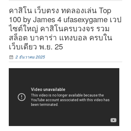
คาสิโน เว็บตรง ทดลองเล่น Top
100 by James 4 ufasexygame เวป
ไซต์ใหญ่ คาสิโนครบวงจร รวม
สล็อต บาคาร่า แทงบอล ครบใน
เว็บเดียว พ.ย. 25
2 ธันวาคม 2025