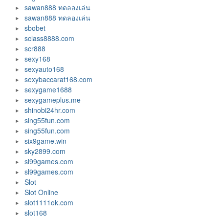
sawan888 ทดลองเล่น
sawan888 ทดลองเล่น
sbobet
sclass8888.com
scr888
sexy168
sexyauto168
sexybaccarat168.com
sexygame1688
sexygameplus.me
shinobi24hr.com
sing55fun.com
sing55fun.com
six9game.win
sky2899.com
sl99games.com
sl99games.com
Slot
Slot Online
slot1111ok.com
slot168