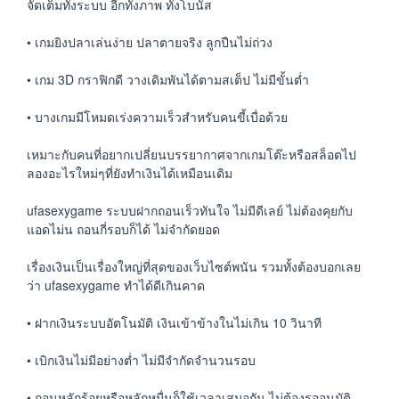
จัดเต็มทั้งระบบ อีกทั้งภาพ ทั้งโบนัส
• เกมยิงปลาเล่นง่าย ปลาตายจริง ลูกปืนไม่ถ่วง
• เกม 3D กราฟิกดี วางเดิมพันได้ตามสเต็ป ไม่มีขั้นต่ำ
• บางเกมมีโหมดเร่งความเร็วสำหรับคนขี้เบื่อด้วย
เหมาะกับคนที่อยากเปลี่ยนบรรยากาศจากเกมโต๊ะหรือสล็อตไป
ลองอะไรใหม่ๆที่ยังทำเงินได้เหมือนเดิม
ufasexygame ระบบฝากถอนเร็วทันใจ ไม่มีดีเลย์ ไม่ต้องคุยกับ
แอดไม่น ถอนกี่รอบก็ได้ ไม่จำกัดยอด
เรื่องเงินเป็นเรื่องใหญ่ที่สุดของเว็บไซต์พนัน รวมทั้งต้องบอกเลย
ว่า ufasexygame ทำได้ดีเกินคาด
• ฝากเงินระบบอัตโนมัติ เงินเข้าข้างในไม่เกิน 10 วินาที
• เบิกเงินไม่มีอย่างต่ำ ไม่มีจำกัดจำนวนรอบ
• ถอนหลักร้อยหรือหลักหมื่นก็ใช้เวลาเสมอกัน ไม่ต้องรออนุมัติ