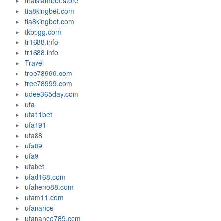
thaisiambet.store
tia8kingbet.com
tia8kingbet.com
tkbpgg.com
tr1688.info
tr1688.info
Travel
tree78999.com
tree78999.com
udee365day.com
ufa
ufa11bet
ufa191
ufa88
ufa89
ufa9
ufabet
ufad168.com
ufaheno88.com
ufam11.com
ufanance
ufanance789.com