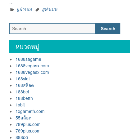
…
ยูฟ่าเบท
ยูฟ่าเบท
Search
for:
หมวดหมู่
1688sagame
1688vegasx.com
1688vegasx.com
168slot
168สล็อต
188bet
188betth
1xbit
1xgameth.com
55สล็อต
789plus.com
789plus.com
888pg