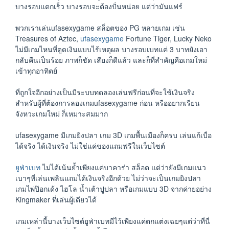
บางรอบแตกเร็ว บางรอบจะต้องปั่นหน่อย แต่ว่ามันแฟร์
พวกเราเล่นufasexygame สล็อตของ PG หลายเกม เช่น
Treasures of Aztec,
ufasexygame
Fortune Tiger, Lucky Neko
ไม่มีเกมไหนที่ดูดเงินแบบไร้เหตุผล บางรอบเบทแค่ 3 บาทยังเอา
กลับคืนเป็นร้อย ภาพก็ชัด เสียงก็ดีแล้ว และก็ที่สำคัญคือเกมใหม่
เข้าทุกอาทิตย์
ที่ถูกใจอีกอย่างเป็นมีระบบทดลองเล่นฟรีก่อนที่จะใช้เงินจริง
สำหรับผู้ที่ต้องการลองเกมufasexygame ก่อน หรืออยากเรียน
จังหวะเกมใหม่ ก็เหมาะสมมาก
ufasexygame มีเกมยิงปลา เกม 3D เกมพื้นเมืองก็ครบ เล่นแก้เบื่อ
ได้จริง ได้เงินจริง ไม่ใช่แค่ของแถมฟรีในเว็บไซต์
ยูฟ่าเบท
ไม่ได้เน้นย้ำเพียงแค่บาคาร่า สล็อต แต่ว่ายังมีเกมแนว
เบาๆที่เล่นเพลินแถมได้เงินจริงอีกด้วย ไม่ว่าจะเป็นเกมยิงปลา
เกมไพ่ป๊อกเด้ง ไฮโล น้ำเต้าปูปลา หรือเกมแบบ 3D จากค่ายอย่าง
Kingmaker ที่เล่นผู้เดียวได้
เกมเหล่านี้บางเว็บไซต์ยูฟ่าเบทมีไว้เพียงแค่ตกแต่งเฉยๆแต่ว่าที่นี่