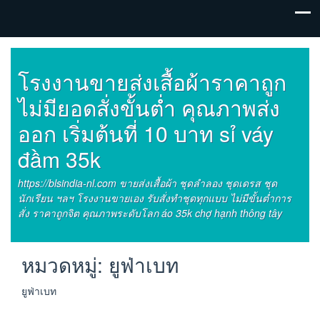
โรงงานขายส่งเสื้อผ้าราคาถูก
ไม่มียอดสั่งขั้นต่ำ คุณภาพส่ง
ออก เริ่มต้นที่ 10 บาท sỉ váy
đầm 35k
https://blsindia-nl.com ขายส่งเสื้อผ้า ชุดลำลอง ชุดเดรส ชุด
นักเรียน ฯลฯ โรงงานขายเอง รับสั่งทำชุดทุกแบบ ไม่มีขั้นต่ำการ
สั่ง ราคาถูกจิต คุณภาพระดับโลก áo 35k chợ hạnh thông tây
หมวดหมู่:
ยูฟ่าเบท
ยูฟ่าเบท