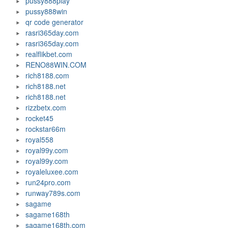
pussy888play
pussy888win
qr code generator
rasri365day.com
rasri365day.com
realflikbet.com
RENO88WIN.COM
rich8188.com
rich8188.net
rich8188.net
rizzbetx.com
rocket45
rockstar66m
royal558
royal99y.com
royal99y.com
royaleluxee.com
run24pro.com
runway789s.com
sagame
sagame168th
sagame168th.com