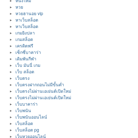
หนังใหม่
หวย
หวยฮานอย vip
หาเว็บสล็อต
หาเว็บสล็อต
เกมยิงปลา
เกมสล็อต
เครดิตฟรี
เซ็กซี่บาคาร่า
เดิมพันกีฬา
เว็บ มันนี่ เกม
เว็บ สล็อต
เว็บตรง
เว็บตรงฝากถอนไม่มีขั้นต่ำ
เว็บตรงไม่ผ่านเอเย่นต์เปิดใหม่
เว็บตรงไม่ผ่านเอเย่นต์เปิดใหม่
เว็บบาคาร่า
เว็บพนัน
เว็บพนันออนไลน์
เว็บสล็อต
เว็บสล็อต pg
เว็บหวยออนไลน์