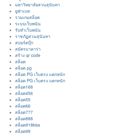
มหาวิทยาลัยสวนสุนันทา
ยูฟ่าเบท
รวมเกมสล็อต
ระบบเว็บพนัน
รับทำเว็บพนัน
ราชภัฏสวนสุนันทา
สปอร์ตบุ๊ก
สมัครบาคาร่า
สร้าง qr code
สล็อต
สล็อต pg
สล็อต PG เว็บตรง แตกหนัก
สล็อต PG เว็บตรง แตกหนัก
สล็อต168
สล็อต456
สล็อต55
สล็อต66
สล็อต777
สล็อต888
สล็อต918kiss
สล็อต99