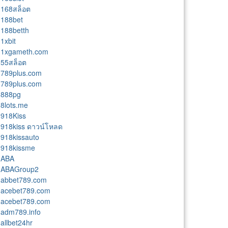
168สล็อต
188bet
188betth
1xbit
1xgameth.com
55สล็อต
789plus.com
789plus.com
888pg
8lots.me
918Kiss
918kiss ดาวน์โหลด
918kissauto
918kissme
ABA
ABAGroup2
abbet789.com
acebet789.com
acebet789.com
adm789.info
allbet24hr