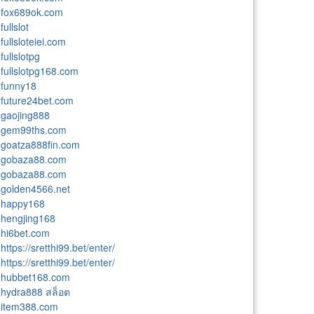
fox689ok.com
fullslot
fullsloteiei.com
fullslotpg
fullslotpg168.com
funny18
future24bet.com
gaojing888
gem99ths.com
goatza888fin.com
gobaza88.com
gobaza88.com
golden4566.net
happy168
hengjing168
hi6bet.com
https://sretthi99.bet/enter/
https://sretthi99.bet/enter/
hubbet168.com
hydra888 สล็อต
item388.com