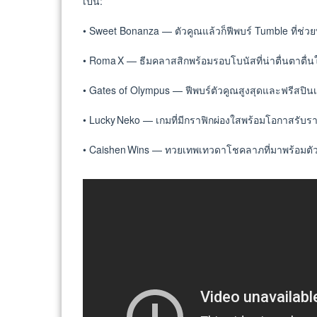
เป็น:
• Sweet Bonanza — ตัวคูณแล้วก็ฟีพบร์ Tumble ที่ช่
• Roma X — ธีมคลาสสิกพร้อมรอบโบนัสที่น่าตื่นตาตื่น
• Gates of Olympus — ฟีพบร์ตัวคูณสูงสุดและฟรีสปิ
• Lucky Neko — เกมที่มีกราฟิกผ่องใสพร้อมโอกาสรับร
• Caishen Wins — ทวยเทพเทวดาโชคลาภที่มาพร้อมต