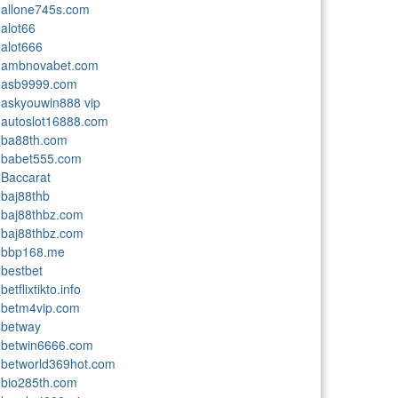
allone745s.com
alot66
alot666
ambnovabet.com
asb9999.com
askyouwin888 vip
autoslot16888.com
ba88th.com
babet555.com
Baccarat
baj88thb
baj88thbz.com
baj88thbz.com
bbp168.me
bestbet
betflixtikto.info
betm4vip.com
betway
betwin6666.com
betworld369hot.com
bio285th.com