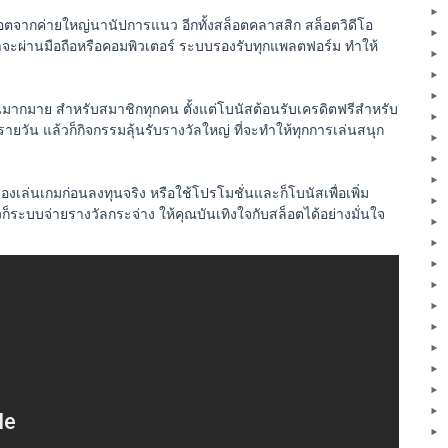
อตจากค่ายใหญ่นานัปการแนว อีกทั้งสล็อตคลาสสิก สล็อตวิดีโอ
ว่าจะผ่านมือถือหรือคอมพิวเตอร์ ระบบรองรับทุกแพลตฟอร์ม ทำให้
่นมากมาย สำหรับสมาชิกทุกคน ตั้งแต่โบนัสต้อนรับเครดิตฟรีสำหรับ
รายวัน แล้วก็กิจกรรมลุ้นรับรางวัลใหญ่ ที่จะทำให้ทุกการเล่นสนุก
เล่นเกมก่อนลงทุนจริง หรือใช้โปรโมชั่นและก็โบนัสเพื่อเพิ่ม
็ระบบจ่ายรางวัลกระจ่าง ให้คุณบันเทิงใจกับสล็อตได้อย่างมั่นใจ