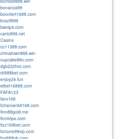
bombet888.win
bonanza99
boonlert1688.com
brazil999
bwvip4.com
carlo999.net
Casino
cc11388.com
chinatown888.win
cupcake88x.com
dgb222hot.com
dr888bet.com
enjoy24.fun
etbet16888.com
FAFA123
faro168
fcharoenkit168.com
finn88gold.me
finnivips.com
fizz169bet.com
fortune99vip.com
fox689ok.com