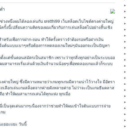
ต่ำ
วงหนึ่งผมได้ลองเล่นกับ sretthi99 เว็บสล็อตเว็บไซต์ตรงค่ายใหญ่
รั้งนี้เปลี่ยนความคิดของผมเกี่ยวกับการเล่นสล็อตไปอย่างสิ้นเชิง
ต่ำสำหรับเพื่อการฝาก-ถอน ทำให้ครั้งคราวจำต้องรอหรือฝากเงิน
การเริ่มต้นแบบเบาๆหรือต้องการทดลองเกมใหม่ๆมันออกจะเป็นปัญหา
ยตั้งแต่ขั้นตอนสมัครเป็นสมาชิก เพราะว่าทุกสิ่งทุกอย่างเป็นระบบออ
ให้ผมสามารถเริ่มเล่นด้วยเงินจำนวนน้อยๆเพื่อทดลองเกมแล้วก็ระบบ
รงค่ายใหญ่ ซึ่งมีความหมายว่าเกมทุกเกมมีความน่าไว้วางใจ มีอัตรา
รถเลือกเล่นเกมสล็อตจากค่ายดังหลายค่าย ไม่ว่าจะเป็นเกมธีมคลาส
ถือ ทำให้ผมสามารถเล่นได้ทุกแห่ง ทุกเมื่อ
ี่เป็นจุดเด่นมากๆเนื่องจากว่าช่วยทำให้ผมเข้าใจต้นแบบการจ่าย
เกม
นเยอะแยะ วันนี้