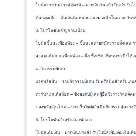
โบนัสรายวัน/รายสัปดาห์ – ฝากเงินวันแล้ววันเล่า รับโ
คืนยอดเสีย – คืนเงินนิดหน่อยจากยอดเสียในแต่ละวันหร
3. โปรโมชั่นเชิญชวนเพื่อน
โบนัสชี้แนะเพื่อนพ้อง – ชี้แนะสหายสมัครรวมทั้งเล่น ร
สะสมแต้มชวนเพื่อนพ้อง – ยิ่งเชื้อเชิญเพื่อนมาก ยิ่งไ
4. กิจกรรมพิเศษ
แจกฟรีสปิน – ร่วมกิจกรรมพิเศษ รับฟรีสปินสำหรับเก
ทัวร์นาเมนต์สล็อต – ชิงชัยกับผู้เล่นผู้อื่นชิงรางวัลแจ็
ของขวัญลุ้นโชค – บางเว็บไซต์ดำเนินกิจกรรมลุ้นรางว
5. โปรโมชั่นสำหรับสมาชิกเก่า
โบนัสเติมเงิน – ฝากเงินประจำ รับโบนัสเพิ่มเติมเงินเพิ่