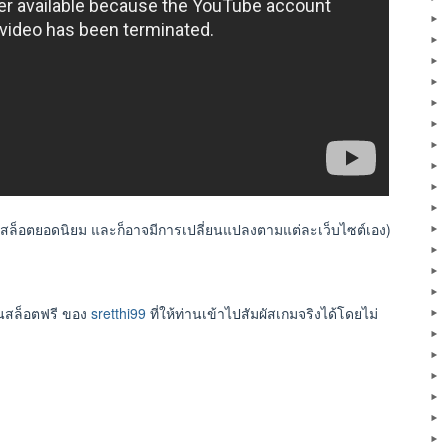
มสล็อตยอดนิยม และก็อาจมีการเปลี่ยนแปลงตามแต่ละเว็บไซต์เอง)
่นสล็อตฟรี ของ
sretthi99
ที่ให้ท่านเข้าไปสัมผัสเกมจริงได้โดยไม่