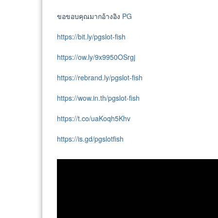
ขอขอบคุณมากอ้างอิง
PG
https://bit.ly/pgslot-fish
https://ow.ly/9x9950OSrgj
https://rebrand.ly/pgslot-fish
https://wow.in.th/pgslot-fish
https://t.co/uaKoqh5Khv
https://is.gd/pgslotfish