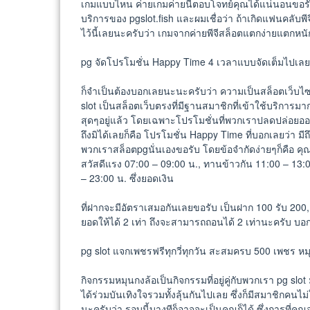
เกมแบบไหน ค่ายเกมค่ายนี้ตอบโจทย์คุณได้แน่นอนขอรับ ส่
บริการของ pgslot.fish และผมเชื่อว่า ถ้าเกิดแฟนคลับ
ไว้นี้เลยนะครับว่า เกมจากค่ายพีจีสล็อตแตกง่ายแตกหนั
pg จัดโปรโมชั่น Happy Time 4 เวลาแบบจัดเต็มไปเลย
ก็จำเป็นต้องบอกเลยนะนะครับว่า ความเป็นสล็อตเว็บไซต์
slot เป็นสล็อตเว็บตรงที่มีฐานสมาชิกที่เข้าใช้บริการม
สุดๆอยู่แล้ว โดยเฉพาะโปรโมชั่นที่พวกเราปลดปล่อยออกม
ถึงมิได้เลยก็คือ โปรโมชั่น Happy Time ที่บอกเลยว่า มี
พวกเราสล็อตpgนั่นเองขอรับ โดยข้อจำกัดง่ายๆก็คือ ค
สวัสดีแรง 07:00 – 09:00 น., ทานข้าวกัน 11:00 – 13:00
– 23:00 น. ซึ่งยอดเงิน
ที่ฝากจะมีอัตราเสมอกันเลยขอรับ เป็นฝาก 100 รับ 200
ยอดให้ได้ 2 เท่า ถึงจะสามารถถอนได้ 2 เท่านะครับ บอกเล
pg slot แจกเพชรฟรีทุกวี่ทุกวัน สะสมครบ 500 เพชร หมุน
กิจกรรมหมุนกงล้อเป็นกิจกรรมที่อยู่คู่กับพวกเรา pg slo
ได้ร่วมบันเทิงใจรวมทั้งลุ้นกันไปเลย ซึ่งก็มีสมาชิกค
นะครับว่า รอบนี้บางทีก็อาจจะเป็นคุณก็ได้ ซึ่งการที่คุ