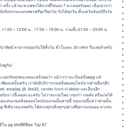
ครั้ง แล้วจะหาเพชรได้จากที่ไหนล่ะ? มาเลยครับผม! เนื่องจากว่า
ิจกรรมแจกเพชรฟรีทุกวี่ทุกวัน รับได้ทุกวัน ตั้งแต่วันจันทร์ถึงวัน
 11:00 – 13:00 น., 17:00 – 19:00 น. รวมทั้ง 21:00 – 23:00 น.
าทิตย์ สามารถยอมรับได้ทั้งวัน ชั่วโมงละ 30 เพชร รีบเลยจ้าครับ
ไปดูกัน!
ารจะบอกกับทุกคนเลยนะครับผมว่า แม้ว่าเราจะเป็นสล็อตpg แม้
เพียงแค่นั้นครับ เรายังมีบริการเกมสล็อตออนไลน์จากค่ายอื่นๆอีก
, evoplay, jili, live22,
vander-horst.nl
slotxo และอื่นๆอีก
กันราวนี้เลยล่ะนะครับ ไม่ว่าจะเกมใหม่ เกมเก่า เกมดัง หรือเกมได้
อบเล่นเกมสล็อตออนไลน์ของเกมนั้นค่ายนี้ ของเกมนี้แต่ว่าค่ายนั้น
g ที่เดียวจบเลยครับ ได้ครบทุกๆสิ่งทุกๆอย่างที่อยากแน่นอน มาเล่น
น pg slotที่ดีที่สุด Top 87