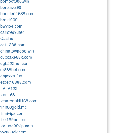
bombet888.win
bonanza99
boonlert1688.com
brazil999
bwvip4.com
carlo999.net
Casino
cc11388.com
chinatown888.win
cupcake88x.com
dgb222hot.com
dr888bet.com
enjoy24.fun
etbet16888.com
FAFA123
faro168
fcharoenkit168.com
finn88gold.me
finnivips.com
fizz169bet.com
fortune99vip.com
fox689ok.com