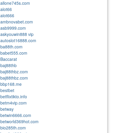
allone745s.com
alot66
alot666
ambnovabet.com
asb9999.com
askyouwin888 vip
autoslot16888.com
ba88th.com
babet555.com
Baccarat
baj88thb
baj88thbz.com
baj88thbz.com
bbp168.me
bestbet
betflixtikto.info
betm4vip.com
betway
betwin6666.com
betworld369hot.com
bio285th.com