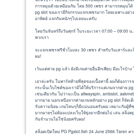
การหมุนด้วยเหมือนกัน โดย 500 เพชร สามารถหมุนได้ 1 
pg slot ของเรามีกิจกรรมแจกเพชรมาก โดยเฉพาะอย่างยิ่งก
อาทิตย์ แจกกันหนักๆไปเลยนะครับ
โดยวันจันทร์ถึงวันศุกร์ ในระยะเวลา 07:00 – 09:00 น.,
พวกเรา
จะแจกเพชรฟรีชั่วโมงละ 30 เพชร สำหรับวันเสาร์และก็อ
ผม!
เว้นแต่ค่าย pg แล้ว ยังมีเกมค่ายอื่นอีกเพียบ มีอะไรบ้าง 
เอาล่ะครับ ในพาร์ทท้ายที่สุดของเนื้อหานี้ ผมก็ต้องก
กระนั้นเว็บไซต์ของเรามิได้ให้บริการแค่เกมจากค่าย pg 
เช่นเดียวกัน ไม่ว่าจะเป็น allwayspin, ambslot, askmebet
มากมาย นอกเหนือจากค่ายเกมหลักอย่าง pg slot ก็จัดเต็ม
รับความนิยม เกมไหนๆก็มีแน่นอนครับผม เหมาะกับผู้ที่ช
มากมายๆไม่ต้องแปลงเว็บให้ยุ่งยากอีกต่อไป เล่น สล็อตp
กันจำนวนไม่ใช่น้อยครับผม!
สล็อตเปิดใหม่ PG Pgslot.fish 24 June 2566 Taren คาสิโ