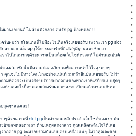
 ไม่ผ่านเอเย่นต์ ไม่ผ่านตัวกลาง คนรัก pg ต้องทดลอง!
ะครับผมว่า สโลแกนนี้ไม่มีอะไรเกินจริงเลยขอรับ เพราะเรา pg slot
บจากค่ายสล็อตpgให้การตอบรับที่ดีเลิศๆมีฐานสมาชิกกว่า
วกเราไปไกลมากๆด้วยความเป็นสล็อตเว็บไซต์ตรงแท้ ไม่ผ่านเอเย่นต์
ลน์ของสมาชิกนั้นมีความปลอดภัยรวมทั้งความน่าไว้ใจสูงมากๆ
า คุณจะไม่มีทางโดนโกงอย่างแน่แท้ ผมกล้ายืนยันเลยขอรับ ไม่ว่า
กตามที่ควรจะเป็นจริงๆบริการฝากถอนของพวกเราที่เสถียรแบบสุดๆ
ต้องกังวลอะไรก็ตามเลยล่ะครับผม มาลงทะเบียนแล้วมาเล่นกันนะ
่ายสุดๆๆลองเลย!
้มากๆด้วยความที่
slot pg
เป็นค่ายเกมหลักประจำเว็บไซต์ของเรา มัน
การอัพเดทตลอดวเลา ด้วยเหตุผลดังกล่าว คุณเพลิดเพลินใจได้เลย
ยมๆจากค่าย pg จะมาอยู่รวมกันแบบครบเครื่องแน่ๆ ไม่ว่าคุณจะชอบ