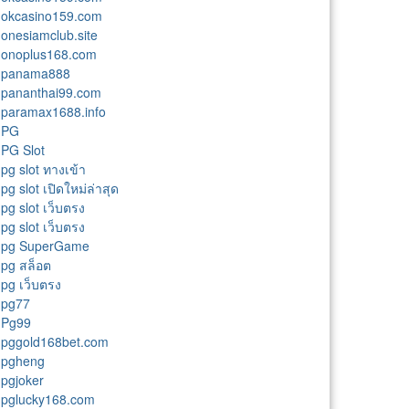
okcasino159.com
onesiamclub.site
onoplus168.com
panama888
pananthai99.com
paramax1688.info
PG
PG Slot
pg slot ทางเข้า
pg slot เปิดใหม่ล่าสุด
pg slot เว็บตรง
pg slot เว็บตรง
pg SuperGame
pg สล็อต
pg เว็บตรง
pg77
Pg99
pggold168bet.com
pgheng
pgjoker
pglucky168.com