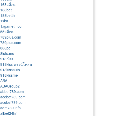
168สล็อต
188bet
188betth
1xbit
1xgameth.com
55สล็อต
789plus.com
789plus.com
888pg
8lots.me
918Kiss
918kiss ดาวน์โหลด
918kissauto
918kissme
ABA
ABAGroup2
abbet789.com
acebet789.com
acebet789.com
adm789.info
allbet24hr