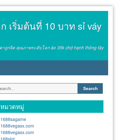
 เริ่มต้นที่ 10 บาท sỉ váy
ง ราคาถูกจิต คุณภาพระดับโลก áo 35k chợ hạnh thông tây
Search
for:
หมวดหมู่
1688sagame
1688vegasx.com
1688vegasx.com
168slot