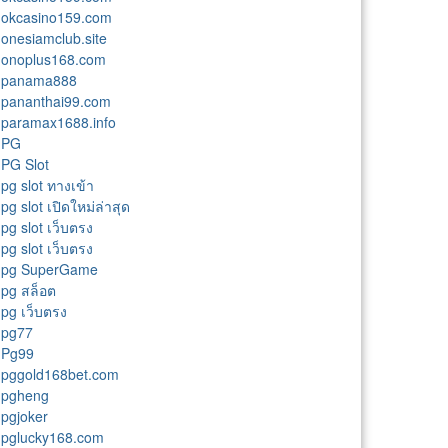
okcasino159.com
onesiamclub.site
onoplus168.com
panama888
pananthai99.com
paramax1688.info
PG
PG Slot
pg slot ทางเข้า
pg slot เปิดใหม่ล่าสุด
pg slot เว็บตรง
pg slot เว็บตรง
pg SuperGame
pg สล็อต
pg เว็บตรง
pg77
Pg99
pggold168bet.com
pgheng
pgjoker
pglucky168.com