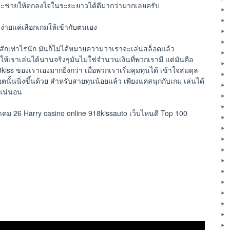
นจะช่วยให้ตกลงใจในระยะยาวได้ดีมากว่ามากเลยครับ
่ายแค่เลือกเกมให้เข้ากับตนเอง
ักเท่าไรนัก มันก็ไม่ได้หมายความว่าเราจะเล่นสล็อตแล้ว
้เราเล่นได้นานจริงๆมันไม่ใช่จำนวนเงินที่พวกเรามี แต่มันคือ
ss ของเราเองมากยิ่งกว่า เมื่อพวกเราเริ่มคุมทุนได้ เข้าใจสมดุล
ตนั้นนิ่งขึ้นด้วย สำหรับสายทุนน้อยแล้ว เพียงแค่สนุกกับเกม เล่นได้
้แน่นอน
คม 26 Harry casino online 918kissauto เว็บไหนดี Top 100