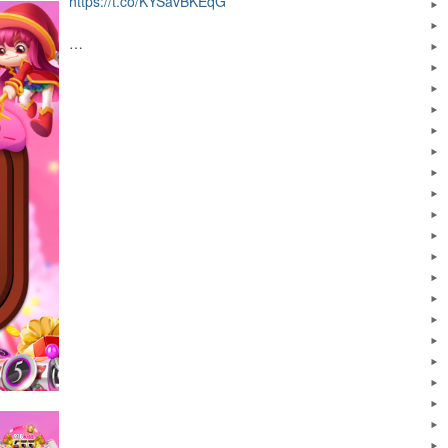
https://t.co/KYSavBKEqG
…