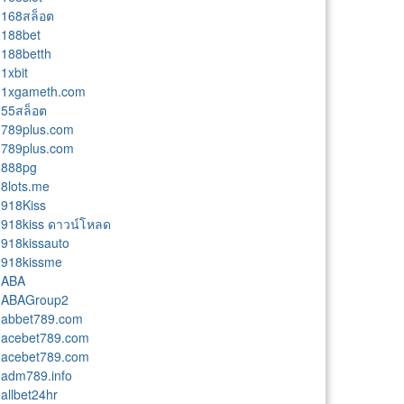
168สล็อต
188bet
188betth
1xbit
1xgameth.com
55สล็อต
789plus.com
789plus.com
888pg
8lots.me
918Kiss
918kiss ดาวน์โหลด
918kissauto
918kissme
ABA
ABAGroup2
abbet789.com
acebet789.com
acebet789.com
adm789.info
allbet24hr