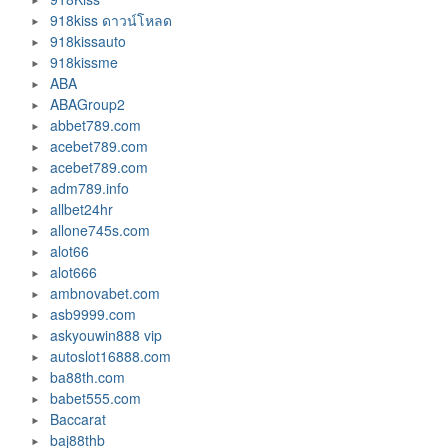
918kiss ดาวน์โหลด
918kissauto
918kissme
ABA
ABAGroup2
abbet789.com
acebet789.com
acebet789.com
adm789.info
allbet24hr
allone745s.com
alot66
alot666
ambnovabet.com
asb9999.com
askyouwin888 vip
autoslot16888.com
ba88th.com
babet555.com
Baccarat
baj88thb