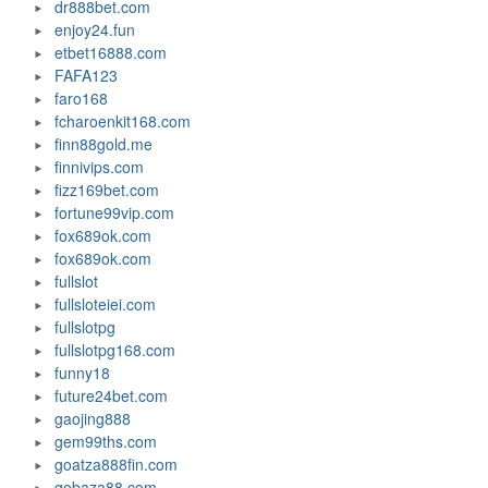
dr888bet.com
enjoy24.fun
etbet16888.com
FAFA123
faro168
fcharoenkit168.com
finn88gold.me
finnivips.com
fizz169bet.com
fortune99vip.com
fox689ok.com
fox689ok.com
fullslot
fullsloteiei.com
fullslotpg
fullslotpg168.com
funny18
future24bet.com
gaojing888
gem99ths.com
goatza888fin.com
gobaza88.com