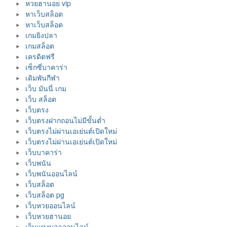
หวยฮานอย vip
หาเว็บสล็อต
หาเว็บสล็อต
เกมยิงปลา
เกมสล็อต
เครดิตฟรี
เซ็กซี่บาคาร่า
เดิมพันกีฬา
เว็บ มันนี่ เกม
เว็บ สล็อต
เว็บตรง
เว็บตรงฝากถอนไม่มีขั้นต่ำ
เว็บตรงไม่ผ่านเอเย่นต์เปิดใหม่
เว็บตรงไม่ผ่านเอเย่นต์เปิดใหม่
เว็บบาคาร่า
เว็บพนัน
เว็บพนันออนไลน์
เว็บสล็อต
เว็บสล็อต pg
เว็บหวยออนไลน์
เว็บหวยฮานอย
เว็บแทงบอลออนไลน์