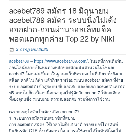
acebet789 สมัคร 18 มิถุนายน
acebet789 สมัคร ระบบนิ่งไม่เด้ง
ออกฝาก-ถอนผ่านวอลเล็ทแจ็ค
พอตแตกทุกค่าย Top 22 by Niki
3 กรกฎาคม 2025
acebet789
–
https://www.acebet789.com/
. ในยุคที่การเดิมพัน
ออนไลน์กลายเป็นหนทางหลักของนักพนันจำนวนไม่ใช่น้อย
acebet7 โดดเด่นขึ้นมาในฐานะเว็บที่ครบจบในที่เดียว ทั้งยังเกม
สล็อต คาสิโน กีฬา แล้วก็ฯลฯ พร้อมระบบ acebet7 สมัคร ที่ง่าย
ระบบ acebet7 เข้าสู่ระบบ ที่ปลอดภัย และก็แจก acebet7 เครดิต
ฟรี แบบไม่กั๊ก เนื้อหานี้จะพาคุณไปรู้จักกับ acebet7 ให้ละเอียด
ทั้งยังจุดแข็ง ระบบเกม ความปลอดภัย รวมทั้งการใช้งาน
เพราะเหตุใดจำเป็นต้องเลือก acebet7?
1. ระบบการสมัครเป็นสมาชิกที่สบาย
การ acebet7 สมัคร ใช้เวลาไม่ถึง 2 นาที กรอกเบอร์โทรศัพท์
ยืนยันรหัส OTP ตั้งรหัสผ่าน ก็สามารถใช้งานได้ในทันทีโดยไม่