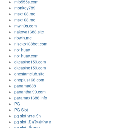
mib555s.com
monkey789
msx168.me
msx168.me
mwin9s.com
nakoya1688.site
nbwin.me
niseko168bet.com
no1huay
no1huay.com
okcasino159.com
okcasino159.com
onesiamclub.site
onoplus168.com
panama888
pananthai99.com
paramax1688.info
PG
PG Slot
pg slot ทางเข้า
pg slot เปิดใหม่ล่าสุด
pg slot เว็บตรง