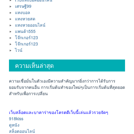
เศรษฐี99
แทงบอล
แทงหวยสด
แทงหวยออนไลน์
แพนด้า555
โจ๊กเกอร์123
โจ๊กเกอร์123
ไวน์
ความเห็นล่าสุด
ความเชื่อมั่นในตัวเองมีความสำคัญมากยิ่งกว่าการได้รับการ
ยอมรับจากคนอื่น การเริ่มต้นทำของใหม่ๆเป็นการเริ่มต้นที่สุดยอด
สำหรับเพื่อการเปลี่ยน
เว็บสล็อตและบาคาร่าของโครตดีเว็บนี้เล่นแล้วรวยจัดๆ
918kiss
ดูหนัง
สล็อตออนไลน์