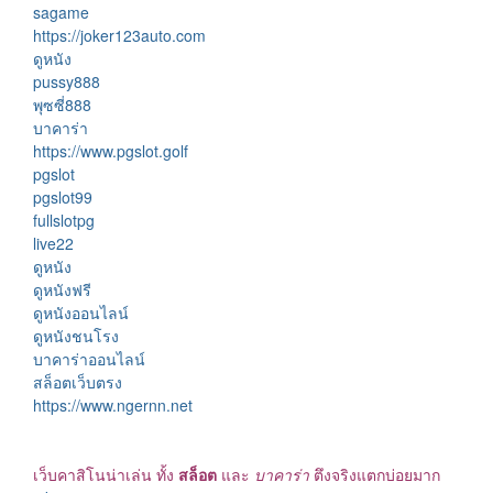
sagame
https://joker123auto.com
ดูหนัง
pussy888
พุซซี่888
บาคาร่า
https://www.pgslot.golf
pgslot
pgslot99
fullslotpg
live22
ดูหนัง
ดูหนังฟรี
ดูหนังออนไลน์
ดูหนังชนโรง
บาคาร่าออนไลน์
สล็อตเว็บตรง
https://www.ngernn.net
เว็บคาสิโนน่าเล่น ทั้ง
สล็อต
และ
บาคาร่า
ตึงจริงแตกบ่อยมาก