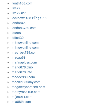
lionth168.com
live22
live22slot
lockdown168 เข้าสู่ระบบ
london45
london6789.com
lot888
lotto432
m4newonline.com
m4newonline.com
mac1bet789.com
macau69
marinapluss.com
mario678.club
mario678.info
medee989.com
meekin365day.com
megawaysbet789.com
mercyrosa168.com
mfj889xx.com
mia88th.com