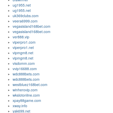
ug1955.net
ug1955.net
uk369clubs.com
veera6999.com
vegasisland168bet.com
vegasisland168bet.com
ver888.vip
viperpro1.com
viperpro1.net
vipmgm8.net
vipmgm8.net
visdomm.com
vvip16688.com
wdc888bets.com
wdc888bets.com
westbluez168bet.com
winherovip.com
wkslotonline.com
xpay88game.com
xway.info
yak699.net