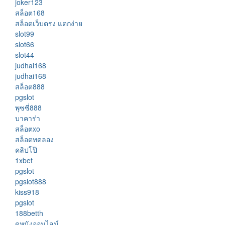
joker123
สล็อต168
สล็อตเว็บตรง แตกง่าย
slot99
slot66
slot44
judhai168
judhai168
สล็อต888
pgslot
พุซซี่888
บาคาร่า
สล็อตxo
สล็อตทดลอง
คลิปโป๊
1xbet
pgslot
pgslot888
kiss918
pgslot
188betth
ดูหนังออนไลน์