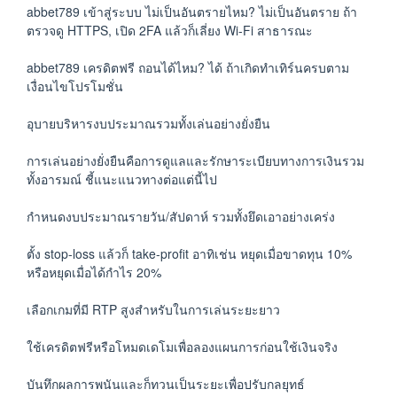
abbet789 เข้าสู่ระบบ ไม่เป็นอันตรายไหม? ไม่เป็นอันตราย ถ้า
ตรวจดู HTTPS, เปิด 2FA แล้วก็เลี่ยง Wi-Fi สาธารณะ
abbet789 เครดิตฟรี ถอนได้ไหม? ได้ ถ้าเกิดทำเทิร์นครบตาม
เงื่อนไขโปรโมชั่น
อุบายบริหารงบประมาณรวมทั้งเล่นอย่างยั่งยืน
การเล่นอย่างยั่งยืนคือการดูแลและรักษาระเบียบทางการเงินรวม
ทั้งอารมณ์ ชี้แนะแนวทางต่อแต่นี้ไป
กำหนดงบประมาณรายวัน/สัปดาห์ รวมทั้งยึดเอาอย่างเคร่ง
ตั้ง stop-loss แล้วก็ take-profit อาทิเช่น หยุดเมื่อขาดทุน 10%
หรือหยุดเมื่อได้กำไร 20%
เลือกเกมที่มี RTP สูงสำหรับในการเล่นระยะยาว
ใช้เครดิตฟรีหรือโหมดเดโมเพื่อลองแผนการก่อนใช้เงินจริง
บันทึกผลการพนันและก็ทวนเป็นระยะเพื่อปรับกลยุทธ์