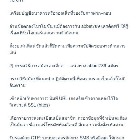
เตรียมบัญชีธนาคารหรือวอลเล็ทที่รองรับการฝาก–ถอน
อ่านข้อตกลงโปรโมชั่น แม้ต้องการรับ abbet789 เครดิตฟรี ให้รู้
เรื่องเทิร์นโอเวอร์และความจำกัดเกม
ตั้งงบเล่นที่แน่ชัดแล้วก็ยึดตามเพื่อความรับผิดชอบทางด้านการ
เงิน
2) กรรมวิธีการสมัครละเอียด — แนวทาง abbet789 สมัคร
กรรมวิธีสมัครที่แนะนำปฏิบัติตามนี้เพื่อความรวดเร็วแล้วก็ไม่มี
อันตราย:
เข้าหน้าเว็บทางการ: พิมพ์ URL เองหรือเข้าจากแหล่งไว้ใจ
วิเคราะห์ SSL (https)
เลือกรายการลงทะเบียนเป็นสมาชิก: กรอกข้อมูลที่จำเป็นจะต้อง
เป็นต้นว่า ชื่อ เบอร์โทรศัพท์เคลื่อนที่ อีเมล รวมทั้งตั้งรหัสผ่าน
รับรองด้วย OTP: ระบบจะส่งรหัสทาง SMS หรืออีเมล ให้กรอก