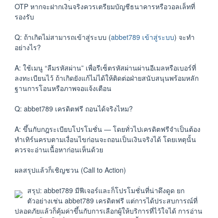
OTP หากจะฝากเงินจริงควรเตรียมบัญชีธนาคารหรือวอลเล็ทที่
รองรับ
Q: ถ้าเกิดไม่สามารถเข้าสู่ระบบ (
abbet789 เข้าสู่ระบบ
) จะทำ
อย่างไร?
A: ใช้เมนู “ลืมรหัสผ่าน” เพื่อรีเซ็ตรหัสผ่านผ่านอีเมลหรือเบอร์ที่
ลงทะเบียนไว้ ถ้าเกิดยังแก้ไม่ได้ให้ติดต่อฝ่ายสนับสนุนพร้อมหลัก
ฐานการโอนหรือภาพจอแจ้งเตือน
Q: abbet789 เครดิตฟรี ถอนได้จริงไหม?
A: ขึ้นกับกฎระเบียบโปรโมชั่น — โดยทั่วไปเครดิตฟรีจำเป็นต้อง
ทำเทิร์นครบตามเงื่อนไขก่อนจะถอนเป็นเงินจริงได้ โดยเหตุนั้น
ควรจะอ่านเนื้อหาก่อนเห็นด้วย
ผลสรุปแล้วก็เชิญชวน (Call to Action)
สรุป: abbet789 มีฟีเจอร์และก็โปรโมชั่นที่น่าดึงดูด ยก
ตัวอย่างเช่น abbet789 เครดิตฟรี แต่การได้ประสบการณ์ที่
ปลอดภัยแล้วก็คุ้มค่าขึ้นกับการเลือกผู้ให้บริการที่ไว้ใจได้ การอ่าน