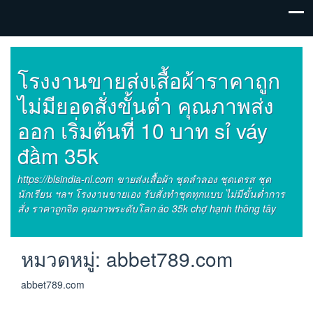
โรงงานขายส่งเสื้อผ้าราคาถูก
ไม่มียอดสั่งขั้นต่ำ คุณภาพส่ง
ออก เริ่มต้นที่ 10 บาท sỉ váy
đầm 35k
https://blsindia-nl.com ขายส่งเสื้อผ้า ชุดลำลอง ชุดเดรส ชุด
นักเรียน ฯลฯ โรงงานขายเอง รับสั่งทำชุดทุกแบบ ไม่มีขั้นต่ำการ
สั่ง ราคาถูกจิต คุณภาพระดับโลก áo 35k chợ hạnh thông tây
หมวดหมู่:
abbet789.com
abbet789.com