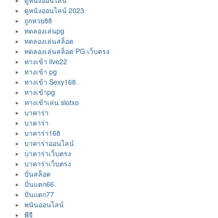
ดูหนังออนไลน์
ดูหนังออนไลน์ 2023
ถูกหวย88
ทดลองเล่นpg
ทดลองเล่นสล็อต
ทดลองเล่นสล็อต PG เว็บตรง
ทางเข้า live22
ทางเข้า pg
ทางเข้า Sexy168
ทางเข้าpg
ทางเข้าเล่น slotxo
บาคาร่า
บาคาร่า
บาคาร่า168
บาคาร่าออนไลน์
บาคาร่าเว็บตรง
บาคาร่าเว็บตรง
ปั่นสล็อต
ปั่นแตก66
ปั่นแตก77
พนันออนไลน์
พีจี