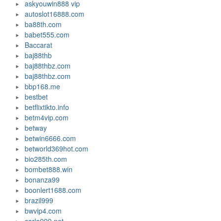
askyouwin888 vip
autoslot16888.com
ba88th.com
babet555.com
Baccarat
baj88thb
baj88thbz.com
baj88thbz.com
bbp168.me
bestbet
betflixtikto.info
betm4vip.com
betway
betwin6666.com
betworld369hot.com
bio285th.com
bombet888.win
bonanza99
boonlert1688.com
brazil999
bwvip4.com