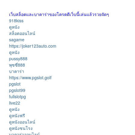
เว็บสล็อตและบาคาร่าของโครตดีเว็บนี้เล่นแล้วรวยจัดๆ
918kiss
ดูหนัง
สล็อตออนไลน์
sagame
https://joker123auto.com
ดูหนัง
pussy888
พุซซี่888
บาคาร่า
https://www.pgslot.golf
pgslot
pgslot99
fullslotpg
live22
ดูหนัง
ดูหนังฟรี
ดูหนังออนไลน์
ดูหนังชนโรง
บาคาร่าออนไลน์