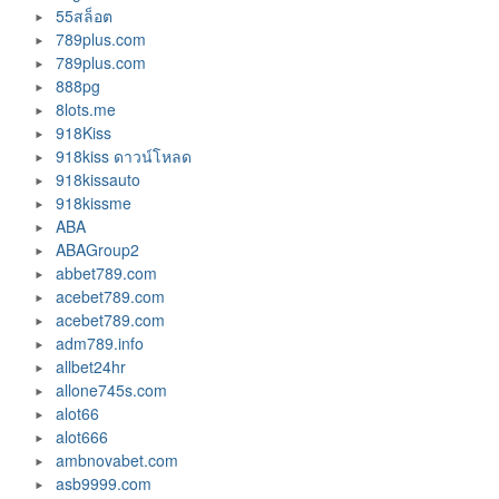
55สล็อต
789plus.com
789plus.com
888pg
8lots.me
918Kiss
918kiss ดาวน์โหลด
918kissauto
918kissme
ABA
ABAGroup2
abbet789.com
acebet789.com
acebet789.com
adm789.info
allbet24hr
allone745s.com
alot66
alot666
ambnovabet.com
asb9999.com