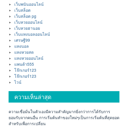
เว็บพนันออนไลน์
เว็บสล็อต
เว็บสล็อต pg
เว็บหวยออนไลน์
เว็บหวยฮานอย
เว็บแทงบอลออนไลน์
เศรษฐี99
แทงบอล
แทงหวยสด
แทงหวยออนไลน์
แพนด้า555
โจ๊กเกอร์123
โจ๊กเกอร์123
ไวน์
ความเห็นล่าสุด
ความเชื่อมั่นในตัวเองมีความสำคัญมากยิ่งกว่าการได้รับการ
ยอมรับจากคนอื่น การเริ่มต้นทำของใหม่ๆเป็นการเริ่มต้นที่สุดยอด
สำหรับเพื่อการเปลี่ยน