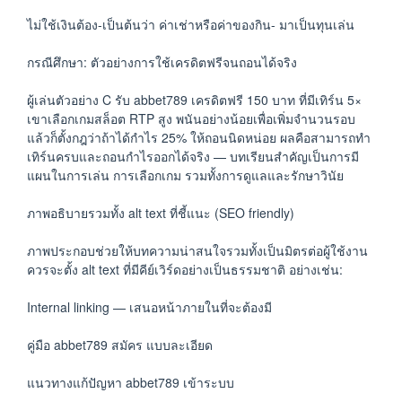
ไม่ใช้เงินต้อง-เป็นต้นว่า ค่าเช่าหรือค่าของกิน- มาเป็นทุนเล่น
กรณีศึกษา: ตัวอย่างการใช้เครดิตฟรีจนถอนได้จริง
ผู้เล่นตัวอย่าง C รับ abbet789 เครดิตฟรี 150 บาท ที่มีเทิร์น 5×
เขาเลือกเกมสล็อต RTP สูง พนันอย่างน้อยเพื่อเพิ่มจำนวนรอบ
แล้วก็ตั้งกฎว่าถ้าได้กำไร 25% ให้ถอนนิดหน่อย ผลคือสามารถทำ
เทิร์นครบและถอนกำไรออกได้จริง — บทเรียนสำคัญเป็นการมี
แผนในการเล่น การเลือกเกม รวมทั้งการดูแลและรักษาวินัย
ภาพอธิบายรวมทั้ง alt text ที่ชี้แนะ (SEO friendly)
ภาพประกอบช่วยให้บทความน่าสนใจรวมทั้งเป็นมิตรต่อผู้ใช้งาน
ควรจะตั้ง alt text ที่มีคีย์เวิร์ดอย่างเป็นธรรมชาติ อย่างเช่น:
Internal linking — เสนอหน้าภายในที่จะต้องมี
คู่มือ abbet789 สมัคร แบบละเอียด
แนวทางแก้ปัญหา abbet789 เข้าระบบ