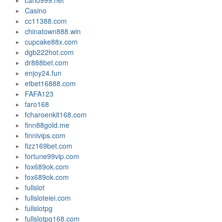
carlo999.net
Casino
cc11388.com
chinatown888.win
cupcake88x.com
dgb222hot.com
dr888bet.com
enjoy24.fun
etbet16888.com
FAFA123
faro168
fcharoenkit168.com
finn88gold.me
finnivips.com
fizz169bet.com
fortune99vip.com
fox689ok.com
fox689ok.com
fullslot
fullsloteiei.com
fullslotpg
fullslotpg168.com