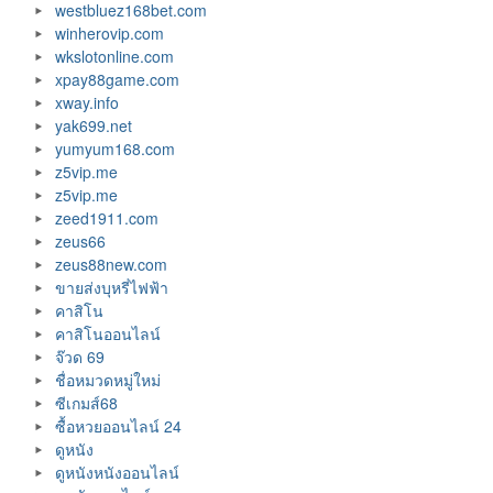
westbluez168bet.com
winherovip.com
wkslotonline.com
xpay88game.com
xway.info
yak699.net
yumyum168.com
z5vip.me
z5vip.me
zeed1911.com
zeus66
zeus88new.com
ขายส่งบุหรี่ไฟฟ้า
คาสิโน
คาสิโนออนไลน์
จ๊วด 69
ชื่อหมวดหมู่ใหม่
ซีเกมส์68
ซื้อหวยออนไลน์ 24
ดูหนัง
ดูหนังหนังออนไลน์