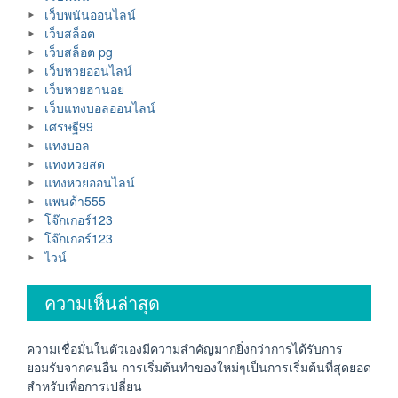
เว็บพนันออนไลน์
เว็บสล็อต
เว็บสล็อต pg
เว็บหวยออนไลน์
เว็บหวยฮานอย
เว็บแทงบอลออนไลน์
เศรษฐี99
แทงบอล
แทงหวยสด
แทงหวยออนไลน์
แพนด้า555
โจ๊กเกอร์123
โจ๊กเกอร์123
ไวน์
ความเห็นล่าสุด
ความเชื่อมั่นในตัวเองมีความสำคัญมากยิ่งกว่าการได้รับการ
ยอมรับจากคนอื่น การเริ่มต้นทำของใหม่ๆเป็นการเริ่มต้นที่สุดยอด
สำหรับเพื่อการเปลี่ยน