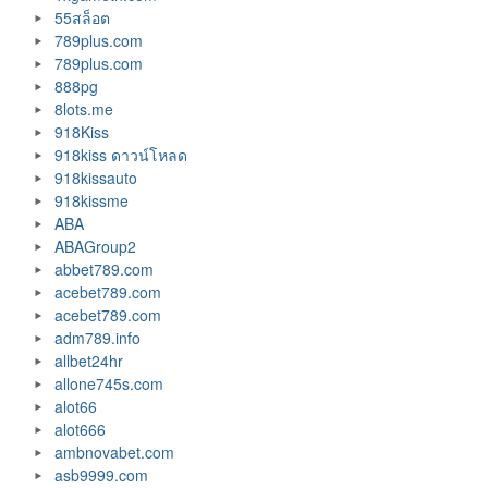
55สล็อต
789plus.com
789plus.com
888pg
8lots.me
918Kiss
918kiss ดาวน์โหลด
918kissauto
918kissme
ABA
ABAGroup2
abbet789.com
acebet789.com
acebet789.com
adm789.info
allbet24hr
allone745s.com
alot66
alot666
ambnovabet.com
asb9999.com