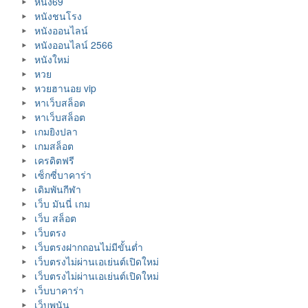
หนัง69
หนังชนโรง
หนังออนไลน์
หนังออนไลน์ 2566
หนังใหม่
หวย
หวยฮานอย vip
หาเว็บสล็อต
หาเว็บสล็อต
เกมยิงปลา
เกมสล็อต
เครดิตฟรี
เซ็กซี่บาคาร่า
เดิมพันกีฬา
เว็บ มันนี่ เกม
เว็บ สล็อต
เว็บตรง
เว็บตรงฝากถอนไม่มีขั้นต่ำ
เว็บตรงไม่ผ่านเอเย่นต์เปิดใหม่
เว็บตรงไม่ผ่านเอเย่นต์เปิดใหม่
เว็บบาคาร่า
เว็บพนัน