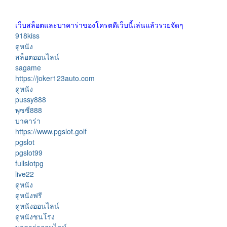
เว็บสล็อตและบาคาร่าของโครตดีเว็บนี้เล่นแล้วรวยจัดๆ
918kiss
ดูหนัง
สล็อตออนไลน์
sagame
https://joker123auto.com
ดูหนัง
pussy888
พุซซี่888
บาคาร่า
https://www.pgslot.golf
pgslot
pgslot99
fullslotpg
live22
ดูหนัง
ดูหนังฟรี
ดูหนังออนไลน์
ดูหนังชนโรง
บาคาร่าออนไลน์