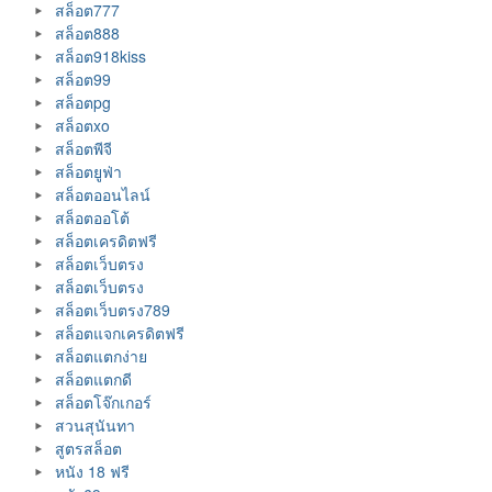
สล็อต777
สล็อต888
สล็อต918kiss
สล็อต99
สล็อตpg
สล็อตxo
สล็อตพีจี
สล็อตยูฟ่า
สล็อตออนไลน์
สล็อตออโต้
สล็อตเครดิตฟรี
สล็อตเว็บตรง
สล็อตเว็บตรง
สล็อตเว็บตรง789
สล็อตแจกเครดิตฟรี
สล็อตแตกง่าย
สล็อตแตกดี
สล็อตโจ๊กเกอร์
สวนสุนันทา
สูตรสล็อต
หนัง 18 ฟรี