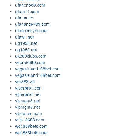
ufaheno88.com
ufam11.com
ufanance
ufanance789.com
ufasocietyth.com
ufawinner
ug1955.net
ug1955.net
uk369clubs.com
veera6999.com
vegasisland168bet.com
vegasisland168bet.com
ver888.vip
viperpro1.com
viperpro1.net
vipmgm8.net
vipmgm8.net
visdomm.com
vvip16688.com
wdc888bets.com
wdc888bets.com