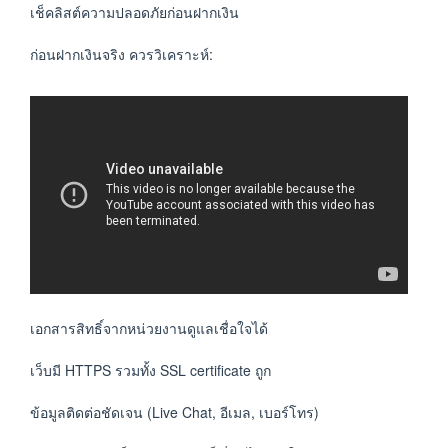
เช็คลิสต์ความปลอดภัยก่อนฝากเงิน
ก่อนฝากเงินจริง ควรวิเคราะห์:
เอกสารสิทธิ์จากหน่วยงานดูแลเชื่อใจได้
เว็บมี HTTPS รวมทั้ง SSL certificate ถูก
ข้อมูลติดต่อชัดเจน (Live Chat, อีเมล, เบอร์โทร)