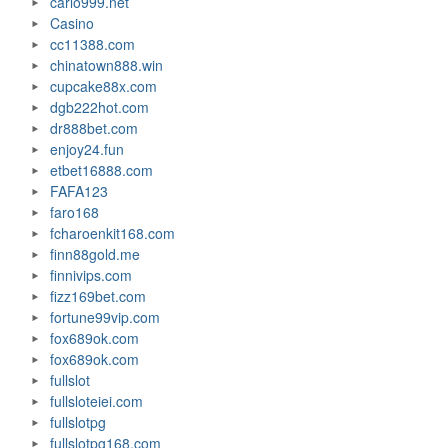
carlo999.net
Casino
cc11388.com
chinatown888.win
cupcake88x.com
dgb222hot.com
dr888bet.com
enjoy24.fun
etbet16888.com
FAFA123
faro168
fcharoenkit168.com
finn88gold.me
finnivips.com
fizz169bet.com
fortune99vip.com
fox689ok.com
fox689ok.com
fullslot
fullsloteiei.com
fullslotpg
fullslotpg168.com