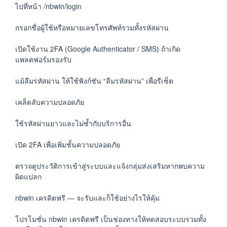
ไปที่หน้า /nbwin/login
กรอกชื่อผู้ใช้หรือหมายเลขโทรศัพท์รวมทั้งรหัสผ่าน
เปิดใช้งาน 2FA (Google Authenticator / SMS) ถ้าเกิด
แพลตฟอร์มรองรับ
แม้ลืมรหัสผ่าน ให้ใช้ฟังก์ชัน “ลืมรหัสผ่าน” เพื่อรีเซ็ต
เคล็ดลับความปลอดภัย
ใช้รหัสผ่านยาวและไม่ซ้ำกับบริการอื่น
เปิด 2FA เพื่อเพิ่มชั้นความปลอดภัย
ตรวจดูประวัติการเข้าสู่ระบบและแจ้งกลุ่มส่งเสริมหากพบความ
ผิดแปลก
nbwin เครดิตฟรี — จะรับและก็ใช้อย่างไรให้คุ้ม
โปรโมชั่น nbwin เครดิตฟรี เป็นช่องทางให้ทดสอบระบบรวมทั้ง