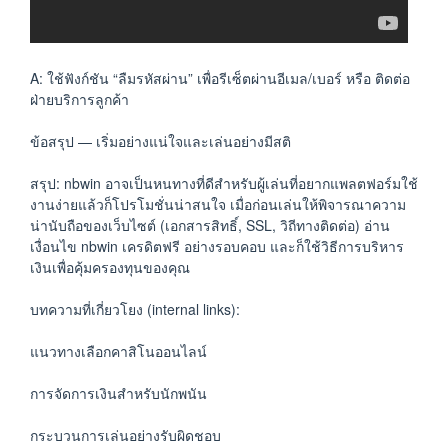
A: ใช้ฟังก์ชัน “ลืมรหัสผ่าน” เพื่อรีเซ็ตผ่านอีเมล/เบอร์ หรือ ติดต่อ
ฝ่ายบริการลูกค้า
ข้อสรุป — เริ่มอย่างแน่ใจและเล่นอย่างมีสติ
สรุป: nbwin อาจเป็นหนทางที่ดีสำหรับผู้เล่นที่อยากแพลตฟอร์มใช้
งานง่ายแล้วก็โปรโมชั่นน่าสนใจ เมื่อก่อนเล่นให้พิจารณาความ
น่านับถือของเว็บไซต์ (เอกสารสิทธิ์, SSL, วิถีทางติดต่อ) อ่าน
เงื่อนไข nbwin เครดิตฟรี อย่างรอบคอบ และก็ใช้วิธีการบริหาร
เงินเพื่อคุ้มครองทุนของคุณ
บทความที่เกี่ยวโยง (internal links):
แนวทางเลือกคาสิโนออนไลน์
การจัดการเงินสำหรับนักพนัน
กระบวนการเล่นอย่างรับผิดชอบ