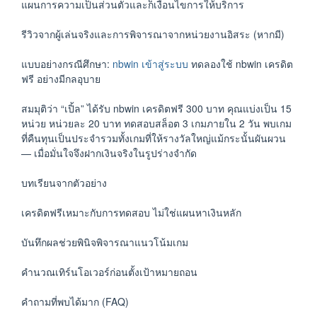
แผนการความเป็นส่วนตัวและก็เงื่อนไขการให้บริการ
รีวิวจากผู้เล่นจริงและการพิจารณาจากหน่วยงานอิสระ (หากมี)
แบบอย่างกรณีศึกษา:
nbwin เข้าสู่ระบบ
ทดลองใช้ nbwin เครดิต
ฟรี อย่างมีกลอุบาย
สมมุติว่า “เปิ้ล” ได้รับ nbwin เครดิตฟรี 300 บาท คุณแบ่งเป็น 15
หน่วย หน่วยละ 20 บาท ทดสอบสล็อต 3 เกมภายใน 2 วัน พบเกม
ที่คืนทุนเป็นประจำรวมทั้งเกมที่ให้รางวัลใหญ่แม้กระนั้นผันผวน
— เมื่อมั่นใจจึงฝากเงินจริงในรูปร่างจำกัด
บทเรียนจากตัวอย่าง
เครดิตฟรีเหมาะกับการทดสอบ ไม่ใช่แผนหาเงินหลัก
บันทึกผลช่วยพินิจพิจารณาแนวโน้มเกม
คำนวณเทิร์นโอเวอร์ก่อนตั้งเป้าหมายถอน
คำถามที่พบได้มาก (FAQ)