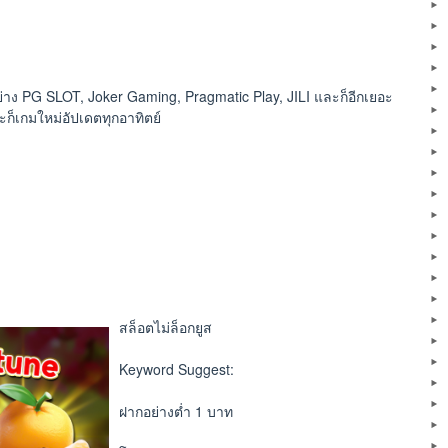
่าง PG SLOT, Joker Gaming, Pragmatic Play, JILI และก็อีกเยอะ
ก็เกมใหม่อัปเดตทุกอาทิตย์
สล็อตไม่ล็อกยูส
Keyword Suggest:
ฝากอย่างต่ำ 1 บาท