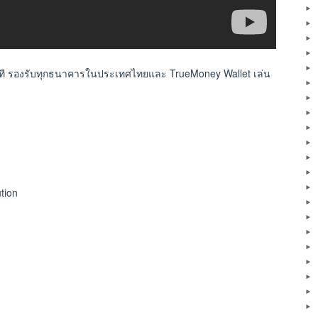
นาที รองรับทุกธนาคารในประเทศไทยและ TrueMoney Wallet เล่น
tion