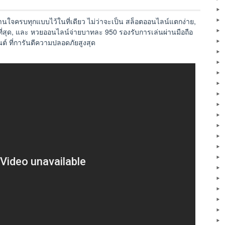
านใจครบทุกแบบไว้ในที่เดียว ไม่ว่าจะเป็น สล็อตออนไลน์แตกง่าย,
สุด, และ หวยออนไลน์จ่ายบาทละ 950 รองรับการเล่นผ่านมือถือ
ต์ ที่การันตีความปลอดภัยสูงสุด