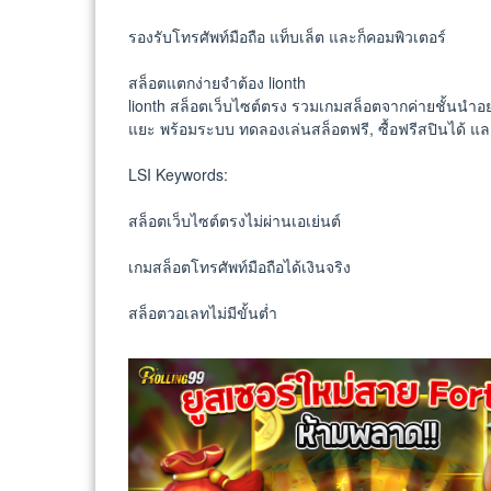
รองรับโทรศัพท์มือถือ แท็บเล็ต และก็คอมพิวเตอร์
สล็อตแตกง่ายจำต้อง lionth
lionth สล็อตเว็บไซต์ตรง รวมเกมสล็อตจากค่ายชั้นนำอย
แยะ พร้อมระบบ ทดลองเล่นสล็อตฟรี, ซื้อฟรีสปินได้ และ
LSI Keywords:
สล็อตเว็บไซต์ตรงไม่ผ่านเอเย่นต์
เกมสล็อตโทรศัพท์มือถือได้เงินจริง
สล็อตวอเลทไม่มีขั้นต่ำ