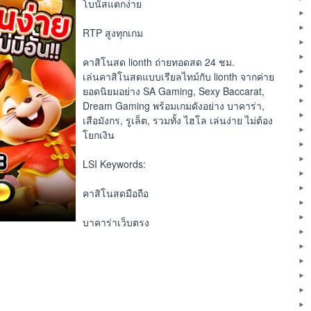
โบนัสแตกง่าย
RTP สูงทุกเกม
คาสิโนสด lionth ถ่ายทอดสด 24 ชม.
เล่นคาสิโนสดแบบเรียลไทม์กับ lionth จากค่าย
ยอดนิยมอย่าง SA Gaming, Sexy Baccarat,
Dream Gaming พร้อมเกมดังอย่าง บาคาร่า,
เสือมังกร, รูเล็ต, รวมทั้ง ไฮโล เล่นง่าย ไม่ต้อง
โยกเงิน
LSI Keywords:
คาสิโนสดมือถือ
บาคาร่าเว็บตรง