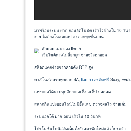
มาพร้อมระบบ ฝาก-ถอนอัตโนมัติ เร็วไวข้างใน 10 วิ
ง่าย ไม่ต้องโหลดแอป สะดวกทุกขั้นตอน
ลักษณะเด่นของ lionth
เว็บไซต์ตรงไม่ล็อกยูส จ่ายจริงทุกยอด
สล็อตแตกง่ายจากค่ายดัง RTP สูง
คาสิโนสดครบทุกค่าย SA,
lionth เครดิตฟรี
Sexy, Evolu
แทงบอลได้ครบทุกลีก บอลเต็ง สเต็ป บอลสด
สลากกินแบ่งออนไลน์ไม่มีอั้นเลข ตรวจผลไว จ่ายเต็ม
ระบบออโต้ ฝาก-ถอน เร็วใน 10 วินาที
โปรโมชั่นโบนัสจัดเต็มทั้งยังสมาชิกใหม่แล้วก็ประจำ