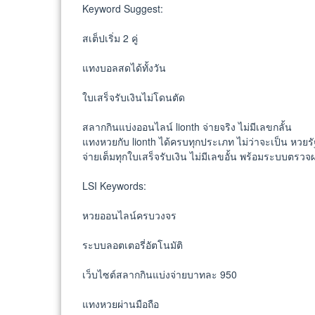
Keyword Suggest:
สเต็ปเริ่ม 2 คู่
แทงบอลสดได้ทั้งวัน
ใบเสร็จรับเงินไม่โดนตัด
สลากกินแบ่งออนไลน์ lionth จ่ายจริง ไม่มีเลขกลั้น
แทงหวยกับ lionth ได้ครบทุกประเภท ไม่ว่าจะเป็น หวยร
จ่ายเต็มทุกใบเสร็จรับเงิน ไม่มีเลขอั้น พร้อมระบบตรว
LSI Keywords:
หวยออนไลน์ครบวงจร
ระบบลอตเตอรี่อัตโนมัติ
เว็บไซต์สลากกินแบ่งจ่ายบาทละ 950
แทงหวยผ่านมือถือ