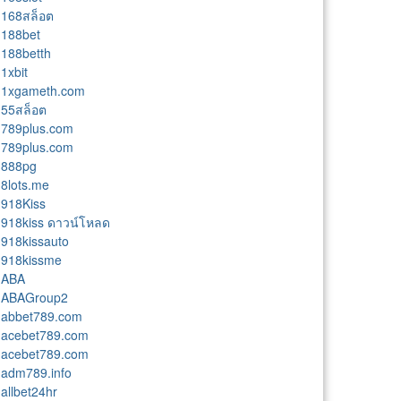
168สล็อต
188bet
188betth
1xbit
1xgameth.com
55สล็อต
789plus.com
789plus.com
888pg
8lots.me
918Kiss
918kiss ดาวน์โหลด
918kissauto
918kissme
ABA
ABAGroup2
abbet789.com
acebet789.com
acebet789.com
adm789.info
allbet24hr