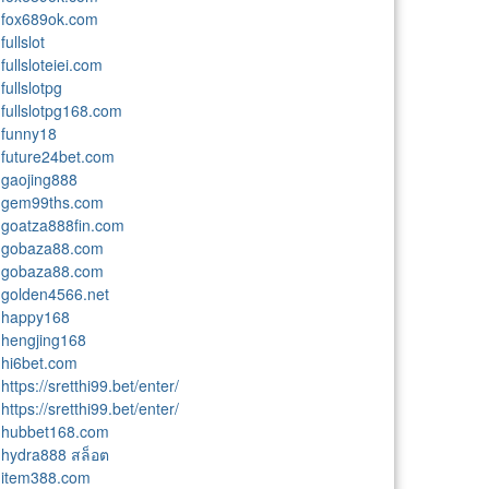
fox689ok.com
fullslot
fullsloteiei.com
fullslotpg
fullslotpg168.com
funny18
future24bet.com
gaojing888
gem99ths.com
goatza888fin.com
gobaza88.com
gobaza88.com
golden4566.net
happy168
hengjing168
hi6bet.com
https://sretthi99.bet/enter/
https://sretthi99.bet/enter/
hubbet168.com
hydra888 สล็อต
item388.com