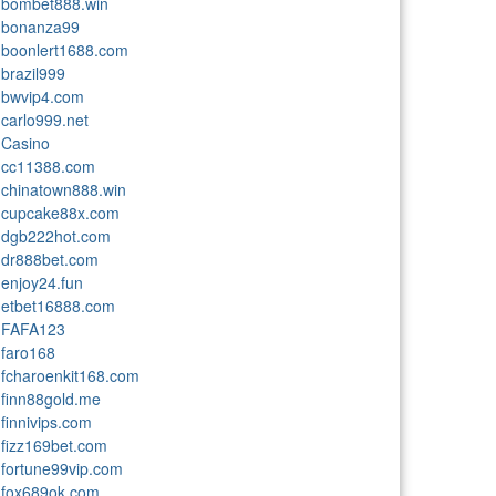
bombet888.win
bonanza99
boonlert1688.com
brazil999
bwvip4.com
carlo999.net
Casino
cc11388.com
chinatown888.win
cupcake88x.com
dgb222hot.com
dr888bet.com
enjoy24.fun
etbet16888.com
FAFA123
faro168
fcharoenkit168.com
finn88gold.me
finnivips.com
fizz169bet.com
fortune99vip.com
fox689ok.com