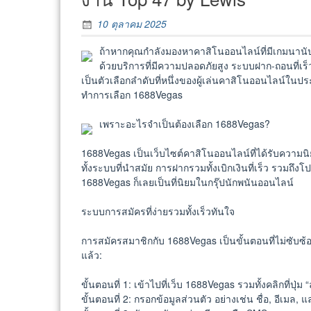
10 ตุลาคม 2025
ถ้าหากคุณกำลังมองหาคาสิโนออนไลน์ที่มีเกมนานัปก
ด้วยบริการที่มีความปลอดภัยสูง ระบบฝาก-ถอนที่เร็ว
เป็นตัวเลือกลำดับที่หนึ่งของผู้เล่นคาสิโนออนไลน์ในประเ
ทำการเลือก 1688Vegas
เพราะอะไรจำเป็นต้องเลือก 1688Vegas?
1688Vegas เป็นเว็บไซต์คาสิโนออนไลน์ที่ได้รับความ
ทั้งระบบที่นำสมัย การฝากรวมทั้งเบิกเงินที่เร็ว รวมถึงโปรโ
1688Vegas ก็เลยเป็นที่นิยมในกรุ๊ปนักพนันออนไลน์
ระบบการสมัครที่ง่ายรวมทั้งเร็วทันใจ
การสมัครสมาชิกกับ 1688Vegas เป็นขั้นตอนที่ไม่ซับซ้อน
แล้ว:
ขั้นตอนที่ 1: เข้าไปที่เว็บ 1688Vegas รวมทั้งคลิกที่ปุ่ม
ขั้นตอนที่ 2: กรอกข้อมูลส่วนตัว อย่างเช่น ชื่อ, อีเมล,