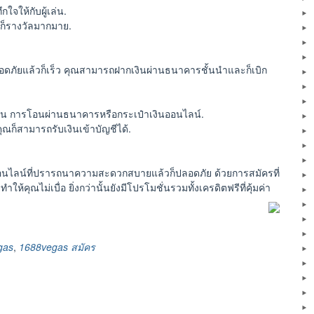
ใจให้กับผู้เล่น.
วก็รางวัลมากมาย.
อดภัยแล้วก็เร็ว คุณสามารถฝากเงินผ่านธนาคารชั้นนำและก็เบิก
เช่น การโอนผ่านธนาคารหรือกระเป๋าเงินออนไลน์.
ุณก็สามารถรับเงินเข้าบัญชีได้.
นออนไลน์ที่ปรารถนาความสะดวกสบายแล้วก็ปลอดภัย ด้วยการสมัครที่
้คุณไม่เบื่อ ยิ่งกว่านั้นยังมีโปรโมชั่นรวมทั้งเครดิตฟรีที่คุ้มค่า
gas
,
1688vegas สมัคร