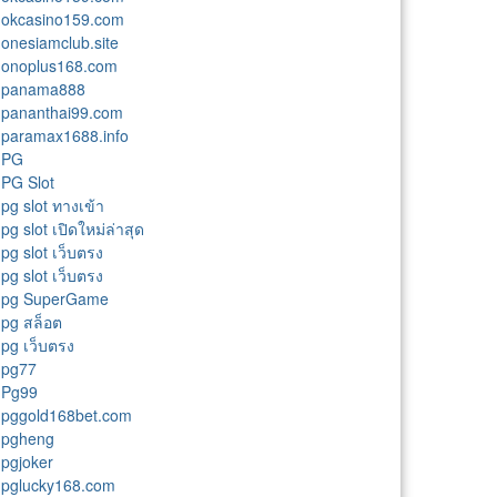
okcasino159.com
onesiamclub.site
onoplus168.com
panama888
pananthai99.com
paramax1688.info
PG
PG Slot
pg slot ทางเข้า
pg slot เปิดใหม่ล่าสุด
pg slot เว็บตรง
pg slot เว็บตรง
pg SuperGame
pg สล็อต
pg เว็บตรง
pg77
Pg99
pggold168bet.com
pgheng
pgjoker
pglucky168.com