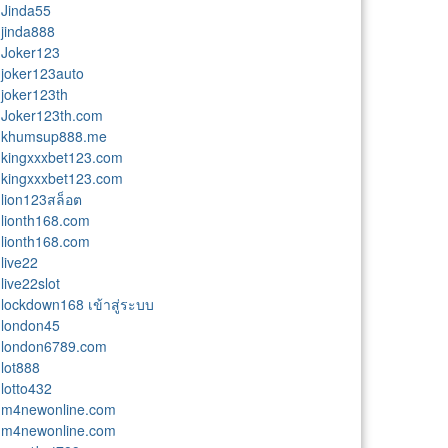
Jinda55
jinda888
Joker123
joker123auto
joker123th
Joker123th.com
khumsup888.me
kingxxxbet123.com
kingxxxbet123.com
lion123สล็อต
lionth168.com
lionth168.com
live22
live22slot
lockdown168 เข้าสู่ระบบ
london45
london6789.com
lot888
lotto432
m4newonline.com
m4newonline.com