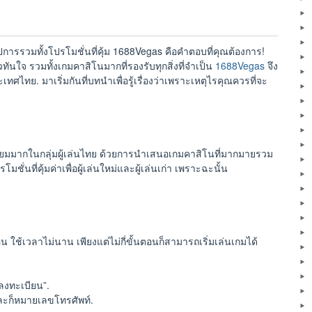
ารรวมทั้งโปรโมชั่นที่คุ้ม 1688Vegas คือคำตอบที่คุณต้องการ!
ทันใจ รวมทั้งเกมคาสิโนมากที่รองรับทุกสิ่งที่จำเป็น
1688Vegas
จึง
ทศไทย. มาเริ่มกันที่บทนำเพื่อรู้เรื่องว่าเพราะเหตุไรคุณควรที่จะ
นิยมมากในกลุ่มผู้เล่นไทย ด้วยการนำเสนอเกมคาสิโนที่มากมายรวม
มชั่นที่คุ้มค่าเพื่อผู้เล่นใหม่และผู้เล่นเก่า เพราะฉะนั้น
 ใช้เวลาไม่นาน เพียงแต่ไม่กี่ขั้นตอนก็สามารถเริ่มเล่นเกมได้
 “ลงทะเบียน”.
 และก็หมายเลขโทรศัพท์.