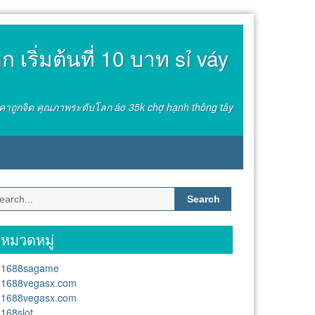
 เริ่มต้นที่ 10 บาท sỉ váy
ง ราคาถูกจิต คุณภาพระดับโลก áo 35k chợ hạnh thông tây
Search
for:
หมวดหมู่
1688sagame
1688vegasx.com
1688vegasx.com
168slot