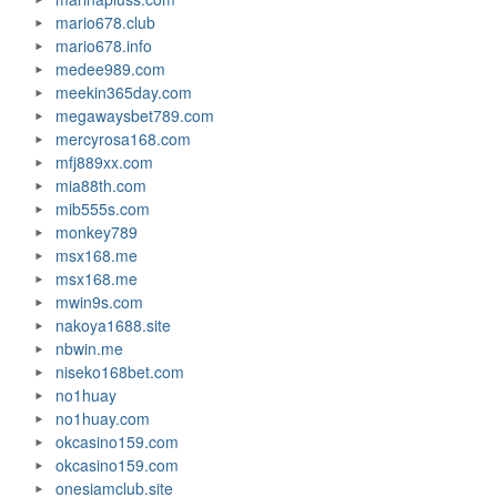
mario678.club
mario678.info
medee989.com
meekin365day.com
megawaysbet789.com
mercyrosa168.com
mfj889xx.com
mia88th.com
mib555s.com
monkey789
msx168.me
msx168.me
mwin9s.com
nakoya1688.site
nbwin.me
niseko168bet.com
no1huay
no1huay.com
okcasino159.com
okcasino159.com
onesiamclub.site