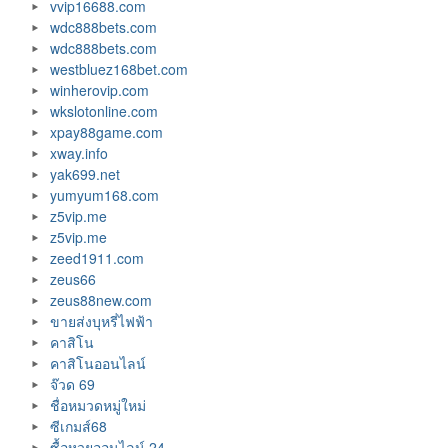
vvip16688.com
wdc888bets.com
wdc888bets.com
westbluez168bet.com
winherovip.com
wkslotonline.com
xpay88game.com
xway.info
yak699.net
yumyum168.com
z5vip.me
z5vip.me
zeed1911.com
zeus66
zeus88new.com
ขายส่งบุหรี่ไฟฟ้า
คาสิโน
คาสิโนออนไลน์
จ๊วด 69
ชื่อหมวดหมู่ใหม่
ซีเกมส์68
ซื้อหวยออนไลน์ 24