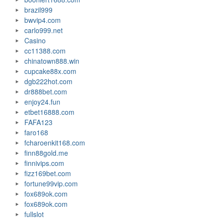
brazil999
bwvip4.com
carlo999.net
Casino
cc11388.com
chinatown888.win
cupcake88x.com
dgb222hot.com
dr888bet.com
enjoy24.fun
etbet16888.com
FAFA123
faro168
fcharoenkit168.com
finn88gold.me
finnivips.com
fizz169bet.com
fortune99vip.com
fox689ok.com
fox689ok.com
fullslot