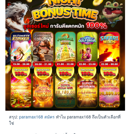
สรุป:
paramax168 สมัคร
ทำไม paramax168 ถึงเป็นตัวเลือกที่
ใช่