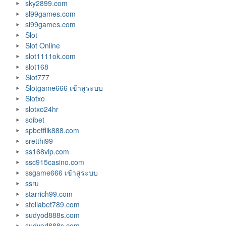
sky2899.com
sl99games.com
sl99games.com
Slot
Slot Online
slot1111ok.com
slot168
Slot777
Slotgame666 เข้าสู่ระบบ
Slotxo
slotxo24hr
soibet
spbetflik888.com
sretthi99
ss168vip.com
ssc915casino.com
ssgame666 เข้าสู่ระบบ
ssru
starrich99.com
stellabet789.com
sudyod888s.com
sudyod888s.com