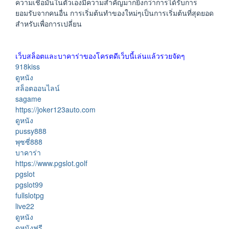
ความเชื่อมั่นในตัวเองมีความสำคัญมากยิ่งกว่าการได้รับการ
ยอมรับจากคนอื่น การเริ่มต้นทำของใหม่ๆเป็นการเริ่มต้นที่สุดยอด
สำหรับเพื่อการเปลี่ยน
เว็บสล็อตและบาคาร่าของโครตดีเว็บนี้เล่นแล้วรวยจัดๆ
918kiss
ดูหนัง
สล็อตออนไลน์
sagame
https://joker123auto.com
ดูหนัง
pussy888
พุซซี่888
บาคาร่า
https://www.pgslot.golf
pgslot
pgslot99
fullslotpg
live22
ดูหนัง
ดูหนังฟรี