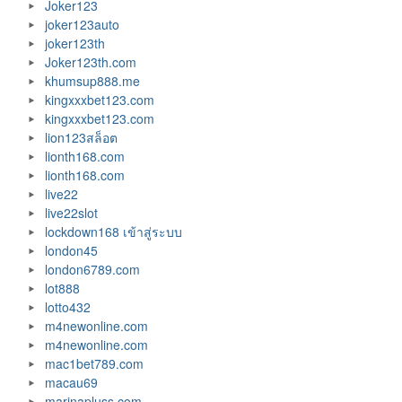
Joker123
joker123auto
joker123th
Joker123th.com
khumsup888.me
kingxxxbet123.com
kingxxxbet123.com
lion123สล็อต
lionth168.com
lionth168.com
live22
live22slot
lockdown168 เข้าสู่ระบบ
london45
london6789.com
lot888
lotto432
m4newonline.com
m4newonline.com
mac1bet789.com
macau69
marinapluss.com