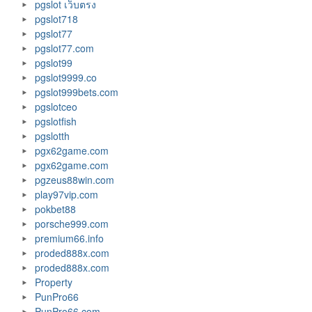
pgslot เว็บตรง
pgslot718
pgslot77
pgslot77.com
pgslot99
pgslot9999.co
pgslot999bets.com
pgslotceo
pgslotfish
pgslotth
pgx62game.com
pgx62game.com
pgzeus88win.com
play97vip.com
pokbet88
porsche999.com
premium66.info
proded888x.com
proded888x.com
Property
PunPro66
PunPro66.com