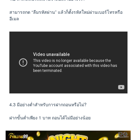
สามารถกด “ลืมรหัสผ่าน” แล้วก็ตั้งรหัสใหม่ผ่านเบอร์โทรหรือ
อีเมล
4.3 มีอย่างต่ำสำหรับการฝากถอนหรือไม่?
ฝากขั้นต่ำเพียง 1 บาท ถอนได้ไม่มีอย่างน้อย