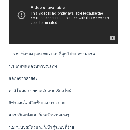
1. จุดแข็งของ paramax168 ที่คุณไม่สมควรพลาด
1.1 เกมพนันครบทุกประเภท
สล็อตจากค่ายดัง
คาสิโนสด ถ่ายทอดสดแบบเรียลไทม์
กีฬาออนไลน์อีกทั้งบอล บาส มวย
สลากกินแบ่งและก็เกมจำนวนต่างๆ
1.2 ระบบสมัครและก็เข้าสู่ระบบที่ง่าย