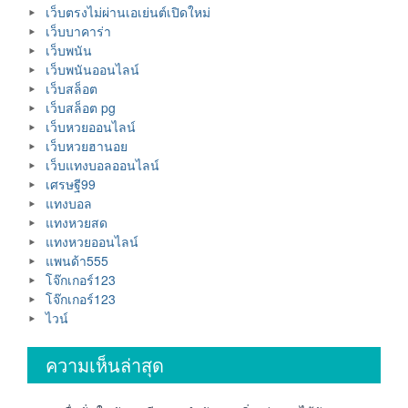
เว็บตรงไม่ผ่านเอเย่นต์เปิดใหม่
เว็บบาคาร่า
เว็บพนัน
เว็บพนันออนไลน์
เว็บสล็อต
เว็บสล็อต pg
เว็บหวยออนไลน์
เว็บหวยฮานอย
เว็บแทงบอลออนไลน์
เศรษฐี99
แทงบอล
แทงหวยสด
แทงหวยออนไลน์
แพนด้า555
โจ๊กเกอร์123
โจ๊กเกอร์123
ไวน์
ความเห็นล่าสุด