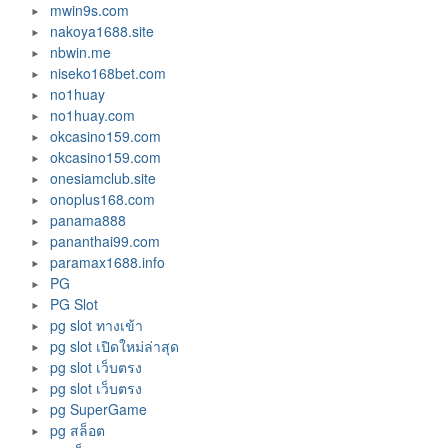
mwin9s.com
nakoya1688.site
nbwin.me
niseko168bet.com
no1huay
no1huay.com
okcasino159.com
okcasino159.com
onesiamclub.site
onoplus168.com
panama888
pananthai99.com
paramax1688.info
PG
PG Slot
pg slot ทางเข้า
pg slot เปิดใหม่ล่าสุด
pg slot เว็บตรง
pg slot เว็บตรง
pg SuperGame
pg สล็อต