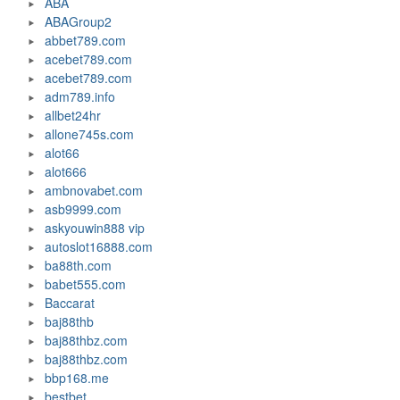
ABA
ABAGroup2
abbet789.com
acebet789.com
acebet789.com
adm789.info
allbet24hr
allone745s.com
alot66
alot666
ambnovabet.com
asb9999.com
askyouwin888 vip
autoslot16888.com
ba88th.com
babet555.com
Baccarat
baj88thb
baj88thbz.com
baj88thbz.com
bbp168.me
bestbet