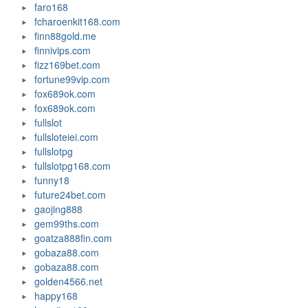
faro168
fcharoenkit168.com
finn88gold.me
finnivips.com
fizz169bet.com
fortune99vip.com
fox689ok.com
fox689ok.com
fullslot
fullsloteiei.com
fullslotpg
fullslotpg168.com
funny18
future24bet.com
gaojing888
gem99ths.com
goatza888fin.com
gobaza88.com
gobaza88.com
golden4566.net
happy168