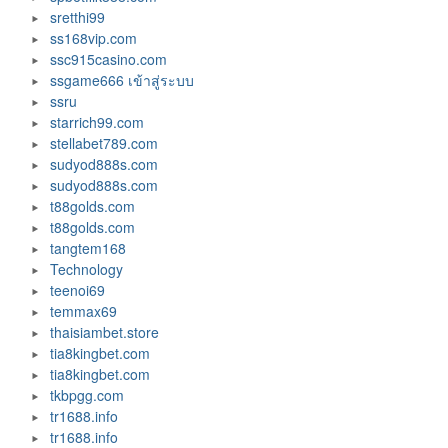
sretthi99
ss168vip.com
ssc915casino.com
ssgame666 เข้าสู่ระบบ
ssru
starrich99.com
stellabet789.com
sudyod888s.com
sudyod888s.com
t88golds.com
t88golds.com
tangtem168
Technology
teenoi69
temmax69
thaisiambet.store
tia8kingbet.com
tia8kingbet.com
tkbpgg.com
tr1688.info
tr1688.info