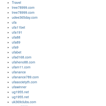
Travel
tree78999.com
tree78999.com
udee365day.com
ufa
ufa11bet
ufa191
ufa88
ufa89
ufa9
ufabet
ufad168.com
ufaheno88.com
ufam11.com
ufanance
ufanance789.com
ufasocietyth.com
ufawinner
ug1955.net
ug1955.net
uk369clubs.com