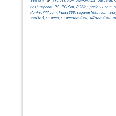
ออนไลน์
918Kiss
,
ABA
,
ABAGroup2
,
Baccarat
,
no1huay.com
,
PG
,
PG Slot
,
PGSlot
,
pgslot77.com
,
p
PunPro777.com
,
Pussy888
,
sagame168th.com
,
sex
ออนไลน์
,
บาคาร่า
,
บาคาร่าออนไลน์
,
พนันออนไลน์
,
สล