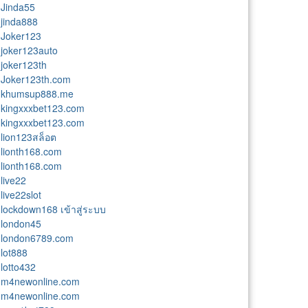
Jinda55
jinda888
Joker123
joker123auto
joker123th
Joker123th.com
khumsup888.me
kingxxxbet123.com
kingxxxbet123.com
lion123สล็อต
lionth168.com
lionth168.com
live22
live22slot
lockdown168 เข้าสู่ระบบ
london45
london6789.com
lot888
lotto432
m4newonline.com
m4newonline.com