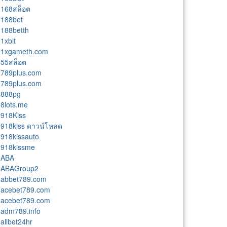
168สล็อต
188bet
188betth
1xbit
1xgameth.com
55สล็อต
789plus.com
789plus.com
888pg
8lots.me
918Kiss
918kiss ดาวน์โหลด
918kissauto
918kissme
ABA
ABAGroup2
abbet789.com
acebet789.com
acebet789.com
adm789.info
allbet24hr