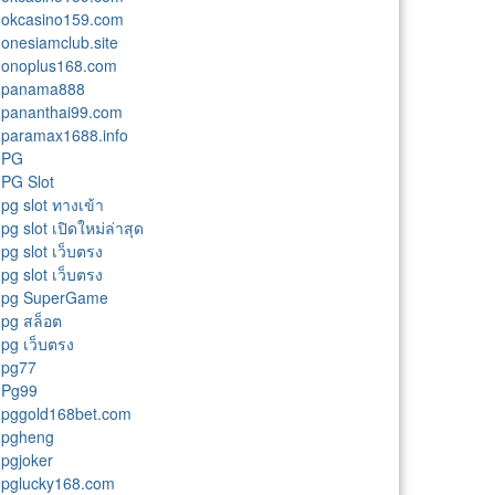
okcasino159.com
onesiamclub.site
onoplus168.com
panama888
pananthai99.com
paramax1688.info
PG
PG Slot
pg slot ทางเข้า
pg slot เปิดใหม่ล่าสุด
pg slot เว็บตรง
pg slot เว็บตรง
pg SuperGame
pg สล็อต
pg เว็บตรง
pg77
Pg99
pggold168bet.com
pgheng
pgjoker
pglucky168.com