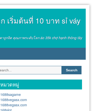
 เริ่มต้นที่ 10 บาท sỉ váy
ง ราคาถูกจิต คุณภาพระดับโลก áo 35k chợ hạnh thông tây
Search
for:
หมวดหมู่
1688sagame
1688vegasx.com
1688vegasx.com
168slot