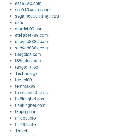
ss168vip.com
ssc915casino.com
ssgame666 เข้าสู่ระบบ
ssru
starrich99.com
stellabet789.com
sudyod888s.com
sudyod888s.com
t88golds.com
t88golds.com
tangtem168
Technology
teenoi69
temmax69
thaisiambet.store
tia8kingbet.com
tia8kingbet.com
tkbpgg.com
tr1688.info
tr1688.info
Travel