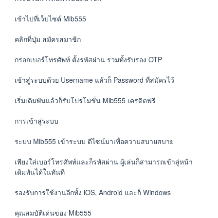
เข้าไปที่เว็บไซต์ Mib555
คลิกที่ปุ่ม สมัครสมาชิก
กรอกเบอร์โทรศัพท์ ตั้งรหัสผ่าน รวมทั้งรับรอง OTP
เข้าสู่ระบบด้วย Username แล้วก็ Password ที่สมัครไว้
เริ่มเดิมพันแล้วก็รับโปรโมชั่น Mib555 เครดิตฟรี
การเข้าสู่ระบบ
ระบบ Mib555 เข้าระบบ ดีไซน์มาเพื่อความสบายสบาย
เพียงใส่เบอร์โทรศัพท์และก็รหัสผ่าน ผู้เล่นก็สามารถเข้าสู่หน้า
เดิมพันได้ในทันที
รองรับการใช้งานอีกทั้ง iOS, Android และก็ Windows
คุณสมบัติเด่นของ Mib555