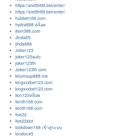
https://sretthi99.bet/enter/
https://sretthi99.bet/enter/
hubbet168.com
hydra888 สล็อต
item388.com
Jinda55
jinda888
Joker123
joker123auto
joker123th
Joker123th.com
khumsup888.me
kingxxxbet123.com
kingxxxbet123.com
lion123สล็อต
lionth168.com
lionth168.com
live22
live22slot
lockdown168 เข้าสู่ระบบ
london45