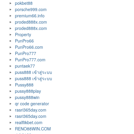
pokbet88
porsche999.com
premium66.info
proded888x.com
proded888x.com
Property
PunPro66
PunPro66.com
PunPro777
PunPro777.com
puntaek77
puss888 เข้าสู่ระบบ
puss888 เข้าสู่ระบบ
Pussy888
pussy888play
pussy888win
qr code generator
rasri365day.com
rasri365day.com
realflikbet.com
RENO88WIN.COM