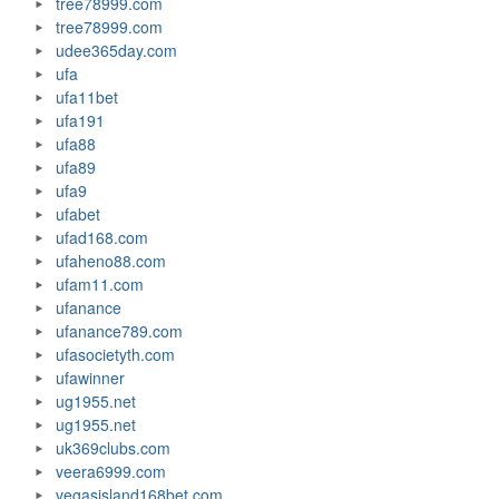
tree78999.com
tree78999.com
udee365day.com
ufa
ufa11bet
ufa191
ufa88
ufa89
ufa9
ufabet
ufad168.com
ufaheno88.com
ufam11.com
ufanance
ufanance789.com
ufasocietyth.com
ufawinner
ug1955.net
ug1955.net
uk369clubs.com
veera6999.com
vegasisland168bet.com