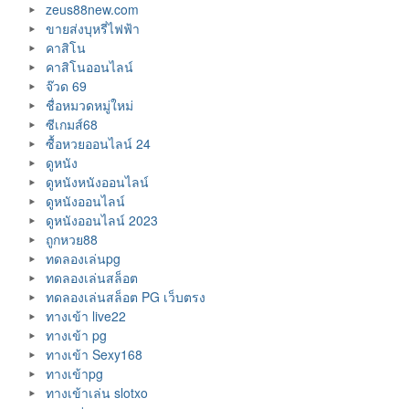
zeus88new.com
ขายส่งบุหรี่ไฟฟ้า
คาสิโน
คาสิโนออนไลน์
จ๊วด 69
ชื่อหมวดหมู่ใหม่
ซีเกมส์68
ซื้อหวยออนไลน์ 24
ดูหนัง
ดูหนังหนังออนไลน์
ดูหนังออนไลน์
ดูหนังออนไลน์ 2023
ถูกหวย88
ทดลองเล่นpg
ทดลองเล่นสล็อต
ทดลองเล่นสล็อต PG เว็บตรง
ทางเข้า live22
ทางเข้า pg
ทางเข้า Sexy168
ทางเข้าpg
ทางเข้าเล่น slotxo