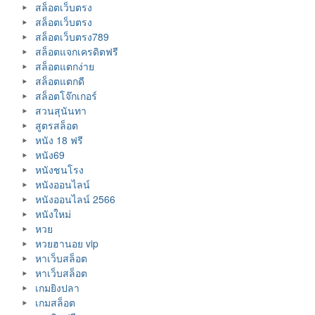
สล็อตเว็บตรง
สล็อตเว็บตรง
สล็อตเว็บตรง789
สล็อตแจกเครดิตฟรี
สล็อตแตกง่าย
สล็อตแตกดี
สล็อตโจ๊กเกอร์
สวนสุนันทา
สูตรสล็อต
หนัง 18 ฟรี
หนัง69
หนังชนโรง
หนังออนไลน์
หนังออนไลน์ 2566
หนังใหม่
หวย
หวยฮานอย vip
หาเว็บสล็อต
หาเว็บสล็อต
เกมยิงปลา
เกมสล็อต