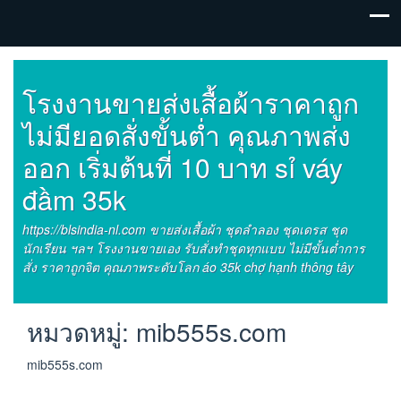
โรงงานขายส่งเสื้อผ้าราคาถูก
ไม่มียอดสั่งขั้นต่ำ คุณภาพส่ง
ออก เริ่มต้นที่ 10 บาท sỉ váy
đầm 35k
https://blsindia-nl.com ขายส่งเสื้อผ้า ชุดลำลอง ชุดเดรส ชุด
นักเรียน ฯลฯ โรงงานขายเอง รับสั่งทำชุดทุกแบบ ไม่มีขั้นต่ำการ
สั่ง ราคาถูกจิต คุณภาพระดับโลก áo 35k chợ hạnh thông tây
หมวดหมู่:
mib555s.com
mib555s.com