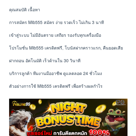
คุณสมบัติ เนื้อหา
การสมัคร Mib555 สมัคร ง่าย รวดเร็ว ไม่เกิน 3 นาที
เข้าสู่ระบบ ไม่มีอันตราย เสถียร รองรับทุกเครื่องมือ
โปรโมชั่น Mib555 เครดิตฟรี, โบนัสฝากคราวแรก, คืนยอดเสีย
ฝากถอน อัตโนมัติ เร็วด้านใน 30 วินาที
บริการลูกค้า ทีมงานมืออาชีพ ดูแลตลอด 24 ชั่วโมง
ตัวอย่างการใช้ Mib555 เครดิตฟรี เพื่อสร้างผลกำไร