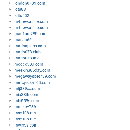
london6789.com
lot888
lotto432
m4newonline.com
m4newonline.com
mac1bet789.com
macau69
marinapluss.com
mario678.club
mario678.info
medee989.com
meekin365day.com
megawaysbet789.com
mercyrosa168.com
mfj889xx.com
mia88th.com
mib555s.com
monkey789
msx168.me
msx168.me
mwin9s.com