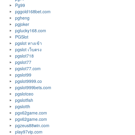
Pg99
pggold168bet.com
pgheng
pgjoker
pglucky168.com
PGSlot
pgslot ทางเข้า
pgslot เว็บตรง
pgslot718
pgslot77
pgslot77.com
pgslot99
pgslot9999.co
pgslot999bets.com
pgslotceo
pgslotfish
pgslotth
pgx62game.com
pgx62game.com
pgzeus88win.com
play97vip.com