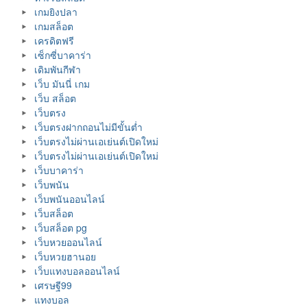
เกมยิงปลา
เกมสล็อต
เครดิตฟรี
เซ็กซี่บาคาร่า
เดิมพันกีฬา
เว็บ มันนี่ เกม
เว็บ สล็อต
เว็บตรง
เว็บตรงฝากถอนไม่มีขั้นต่ำ
เว็บตรงไม่ผ่านเอเย่นต์เปิดใหม่
เว็บตรงไม่ผ่านเอเย่นต์เปิดใหม่
เว็บบาคาร่า
เว็บพนัน
เว็บพนันออนไลน์
เว็บสล็อต
เว็บสล็อต pg
เว็บหวยออนไลน์
เว็บหวยฮานอย
เว็บแทงบอลออนไลน์
เศรษฐี99
แทงบอล