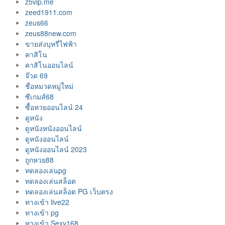
z5vip.me
zeed1911.com
zeus66
zeus88new.com
ขายส่งบุหรี่ไฟฟ้า
คาสิโน
คาสิโนออนไลน์
จ๊วด 69
ชื่อหมวดหมู่ใหม่
ซีเกมส์68
ซื้อหวยออนไลน์ 24
ดูหนัง
ดูหนังหนังออนไลน์
ดูหนังออนไลน์
ดูหนังออนไลน์ 2023
ถูกหวย88
ทดลองเล่นpg
ทดลองเล่นสล็อต
ทดลองเล่นสล็อต PG เว็บตรง
ทางเข้า live22
ทางเข้า pg
ทางเข้า Sexy168