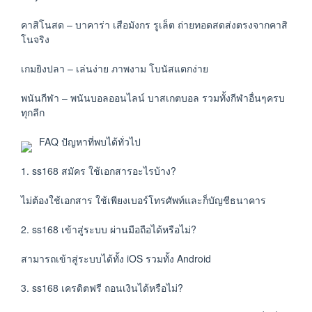
คาสิโนสด – บาคาร่า เสือมังกร รูเล็ต ถ่ายทอดสดส่งตรงจากคาสิ
โนจริง
เกมยิงปลา – เล่นง่าย ภาพงาม โบนัสแตกง่าย
พนันกีฬา – พนันบอลออนไลน์ บาสเกตบอล รวมทั้งกีฬาอื่นๆครบ
ทุกลีก
FAQ ปัญหาที่พบได้ทั่วไป
1. ss168 สมัคร ใช้เอกสารอะไรบ้าง?
ไม่ต้องใช้เอกสาร ใช้เพียงเบอร์โทรศัพท์และก็บัญชีธนาคาร
2. ss168 เข้าสู่ระบบ ผ่านมือถือได้หรือไม่?
สามารถเข้าสู่ระบบได้ทั้ง iOS รวมทั้ง Android
3. ss168 เครดิตฟรี ถอนเงินได้หรือไม่?