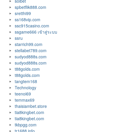
soibet
spbetflik888.com
sretthi99
ss168vip.com
ssc915casino.com
ssgame666 เข้าสู่ระบบ
ssru
starrich99.com
stellabet789.com
sudyod888s.com
sudyod888s.com
t88golds.com
t88golds.com
tangtem168
Technology
teenoi69
temmax69
thaisiambet.store
tia8kingbet.com
tia8kingbet.com
tkbpgg.com
tr1688.info