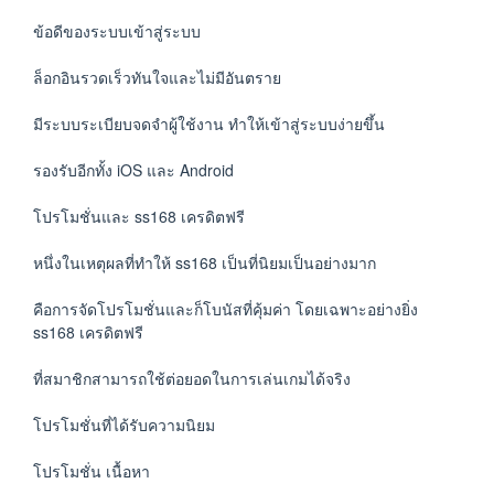
ข้อดีของระบบเข้าสู่ระบบ
ล็อกอินรวดเร็วทันใจและไม่มีอันตราย
มีระบบระเบียบจดจำผู้ใช้งาน ทำให้เข้าสู่ระบบง่ายขึ้น
รองรับอีกทั้ง iOS และ Android
โปรโมชั่นและ ss168 เครดิตฟรี
หนึ่งในเหตุผลที่ทำให้ ss168 เป็นที่นิยมเป็นอย่างมาก
คือการจัดโปรโมชั่นและก็โบนัสที่คุ้มค่า โดยเฉพาะอย่างยิ่ง
ss168 เครดิตฟรี
ที่สมาชิกสามารถใช้ต่อยอดในการเล่นเกมได้จริง
โปรโมชั่นที่ได้รับความนิยม
โปรโมชั่น เนื้อหา