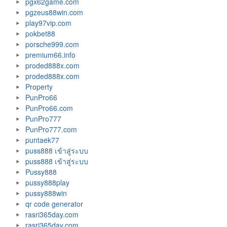
pgx62game.com
pgzeus88win.com
play97vip.com
pokbet88
porsche999.com
premium66.info
proded888x.com
proded888x.com
Property
PunPro66
PunPro66.com
PunPro777
PunPro777.com
puntaek77
puss888 เข้าสู่ระบบ
puss888 เข้าสู่ระบบ
Pussy888
pussy888play
pussy888win
qr code generator
rasri365day.com
rasri365day.com