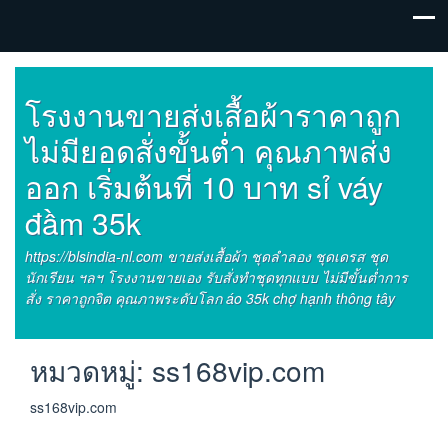
โรงงานขายส่งเสื้อผ้าราคาถูก
ไม่มียอดสั่งขั้นต่ำ คุณภาพส่ง
ออก เริ่มต้นที่ 10 บาท sỉ váy
đầm 35k
https://blsindia-nl.com ขายส่งเสื้อผ้า ชุดลำลอง ชุดเดรส ชุด
นักเรียน ฯลฯ โรงงานขายเอง รับสั่งทำชุดทุกแบบ ไม่มีขั้นต่ำการ
สั่ง ราคาถูกจิต คุณภาพระดับโลก áo 35k chợ hạnh thông tây
หมวดหมู่:
ss168vip.com
ss168vip.com