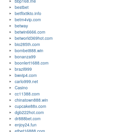
bbp168.me
bestbet
betflixtikto.info
betm4vip.com
betway
betwin6666.com
betworld369hot.com
bio285th.com
bombet888.win
bonanza99
boonlert1688.com
brazil999
bwvip4.com
carlo999.net
Casino
cc11388.com
chinatown888.win
cupcake88x.com
dgb222hot.com
dr888bet.com
enjoy24.fun
etbet16888.com