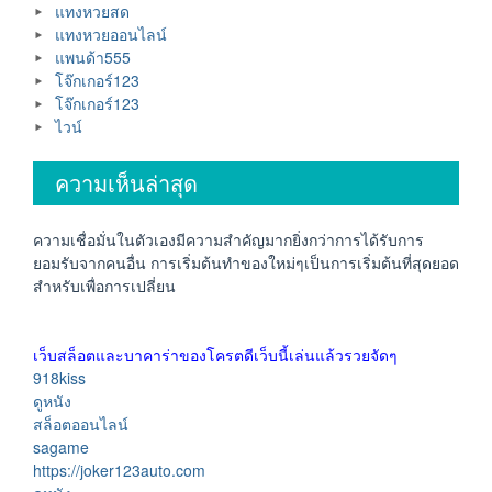
แทงหวยสด
แทงหวยออนไลน์
แพนด้า555
โจ๊กเกอร์123
โจ๊กเกอร์123
ไวน์
ความเห็นล่าสุด
ความเชื่อมั่นในตัวเองมีความสำคัญมากยิ่งกว่าการได้รับการ
ยอมรับจากคนอื่น การเริ่มต้นทำของใหม่ๆเป็นการเริ่มต้นที่สุดยอด
สำหรับเพื่อการเปลี่ยน
เว็บสล็อตและบาคาร่าของโครตดีเว็บนี้เล่นแล้วรวยจัดๆ
918kiss
ดูหนัง
สล็อตออนไลน์
sagame
https://joker123auto.com