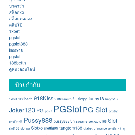
บาคาร่า
สล็อตxo
สล็อตทดลอง
คลิปโป๊
1xbet
pgslot
pgslot888
kiss918
pgslot
188betth
ดูหนังออนไลน์
ป้ายกำกับ
918Kiss
funny18
188betth
fullslotpg
1xbet
918kissauto
happy168
PGSlot
PG Slot
Joker123
PG
pg77
pgx62
Pussy888
Slot
pussy888fun
เครดิตฟรี
sagame
sexyauto168
Slotxo
tangtem168
sretthi99
slot168
slot pg
ufabet
ufanance เครดิตฟรี
ดู