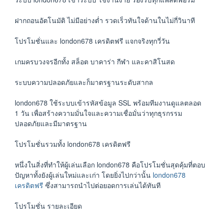
ฝากถอนอัตโนมัติ ไม่มีอย่างต่ำ รวดเร็วทันใจด้านในไม่กี่วินาที
โปรโมชั่นและ london678 เครดิตฟรี แจกจริงทุกวี่วัน
เกมครบวงจรอีกทั้ง สล็อต บาคาร่า กีฬา และคาสิโนสด
ระบบความปลอดภัยและก็มาตรฐานระดับสากล
london678 ใช้ระบบเข้ารหัสข้อมูล SSL พร้อมทีมงานดูแลตลอด
1 วัน เพื่อสร้างความมั่นใจและความเชื่อมั่นว่าทุกธุรกรรม
ปลอดภัยและมีมาตรฐาน
โปรโมชั่นรวมทั้ง london678 เครดิตฟรี
หนึ่งในสิ่งที่ทำให้ผู้เล่นเลือก london678 คือโปรโมชั่นสุดคุ้มที่ตอบ
ปัญหาทั้งยังผู้เล่นใหม่และเก่า โดยยิ่งไปกว่านั้น
london678
เครดิตฟรี
ซึ่งสามารถนำไปต่อยอดการเล่นได้ทันที
โปรโมชั่น รายละเอียด