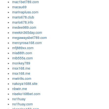
mac1bet789.com
macau69
marinapluss.com
mario678.club
mario678.info
medee989.com
meekin365day.com
megawaysbet789.com
mercyrosa168.com
mfj889xx.com
mia88th.com
mib555s.com
monkey789
msx168.me
msx168.me
mwin9s.com
nakoya1688.site
nbwin.me
niseko168bet.com
no1huay
no1huay.com