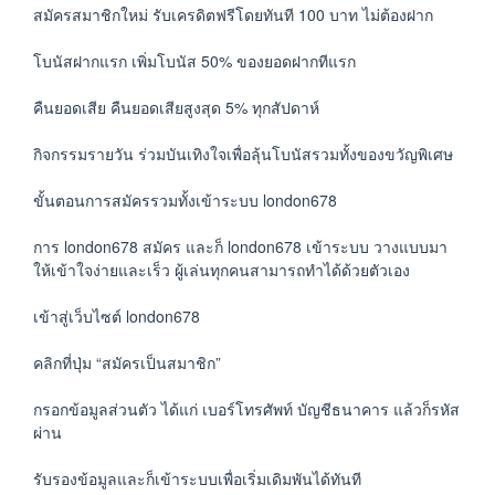
สมัครสมาชิกใหม่ รับเครดิตฟรีโดยทันที 100 บาท ไม่ต้องฝาก
โบนัสฝากแรก เพิ่มโบนัส 50% ของยอดฝากทีแรก
คืนยอดเสีย คืนยอดเสียสูงสุด 5% ทุกสัปดาห์
กิจกรรมรายวัน ร่วมบันเทิงใจเพื่อลุ้นโบนัสรวมทั้งของขวัญพิเศษ
ขั้นตอนการสมัครรวมทั้งเข้าระบบ london678
การ london678 สมัคร และก็ london678 เข้าระบบ วางแบบมา
ให้เข้าใจง่ายและเร็ว ผู้เล่นทุกคนสามารถทำได้ด้วยตัวเอง
เข้าสู่เว็บไซต์ london678
คลิกที่ปุ่ม “สมัครเป็นสมาชิก”
กรอกข้อมูลส่วนตัว ได้แก่ เบอร์โทรศัพท์ บัญชีธนาคาร แล้วก็รหัส
ผ่าน
รับรองข้อมูลและก็เข้าระบบเพื่อเริ่มเดิมพันได้ทันที