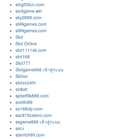
sing55fun.com
six9game.win
sky2899.com
sl99games.com
sl99games.com
Slot
Slot Online
slot1111ok.com
slot168
Slot777
Slotgame666 เข้าสู่ระบบ
Slotxo
slotxo24hr
soibet
spbetflik888.com
sretthi99
ss168vip.com
ssc915casino.com
ssgame666 เข้าสู่ระบบ
ssru
starrich99.com