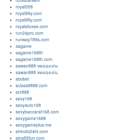
rockstar66m
royal558
royal99y.com
royal99y.com
royaleluxee.com
run24pro.com
runway789s.com
sagame
sagame168th
sagame168th.com
sawan888 ทดลองเล่น
sawan888 ทดลองเล่น
sbobet
sclass8888.com
scr888
sexy168
sexyauto168
sexybaccarat168.com
sexygame1688
sexygameplus.me
shinobi24hr.com
sing55fun.com