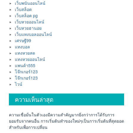
เว็บพนันออนไลน์
เว็บสล็อต
เว็บสล็อต pg
เว็บหวยออนไลน์
เว็บหวยฮานอย
เว็บแทงบอลออนไลน์
เศรษฐี99
แทงบอล
แทงหวยสด
แทงหวยออนไลน์
แพนด้า555
โจ๊กเกอร์123
โจ๊กเกอร์123
ไวน์
ความเห็นล่าสุด
ความเชื่อมั่นในตัวเองมีความสำคัญมากยิ่งกว่าการได้รับการ
ยอมรับจากคนอื่น การเริ่มต้นทำของใหม่ๆเป็นการเริ่มต้นที่สุดยอด
สำหรับเพื่อการเปลี่ยน