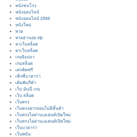
หนังชนโรง
หนังออนไลน์
หนังออนไลน์ 2566
หนังใหม่
หวย
หวยฮานอย vip
หาเว็บสล็อต
หาเว็บสล็อต
เกมยิงปลา
เกมสล็อต
เครดิตฟรี
เซ็กซี่บาคาร่า
เดิมพันกีฬา
เว็บ มันนี่ เกม
เว็บ สล็อต
เว็บตรง
เว็บตรงฝากถอนไม่มีขั้นต่ำ
เว็บตรงไม่ผ่านเอเย่นต์เปิดใหม่
เว็บตรงไม่ผ่านเอเย่นต์เปิดใหม่
เว็บบาคาร่า
เว็บพนัน