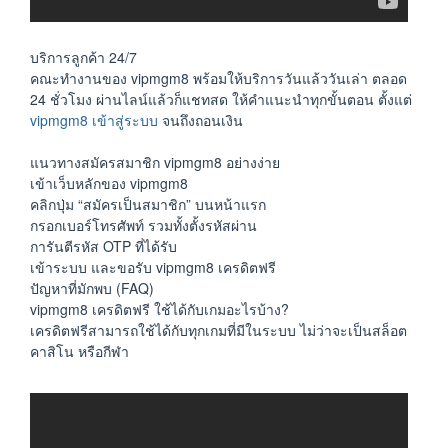
บริการลูกค้า 24/7
คณะทำงานของ vipmgm8 พร้อมให้บริการวันแล้ววันเล่า ตลอด
24 ชั่วโมง ผ่านไลน์แล้วก็แชทสด ให้คำแนะนำทุกขั้นตอน ตั้งแต่
vipmgm8 เข้าสู่ระบบ
จนถึงถอนเงิน
แนวทางสมัครสมาชิก vipmgm8 อย่างง่าย
เข้าเว็บหลักของ vipmgm8
คลิกปุ่ม “สมัครเป็นสมาชิก” บนหน้าแรก
กรอกเบอร์โทรศัพท์ รวมทั้งตั้งรหัสผ่าน
การันตีรหัส OTP ที่ได้รับ
เข้าระบบ และขอรับ vipmgm8 เครดิตฟรี
ปัญหาที่มักพบ (FAQ)
vipmgm8 เครดิตฟรี ใช้ได้กับเกมอะไรบ้าง?
เครดิตฟรีสามารถใช้ได้กับทุกเกมที่มีในระบบ ไม่ว่าจะเป็นสล็อต
คาสิโน หรือกีฬา