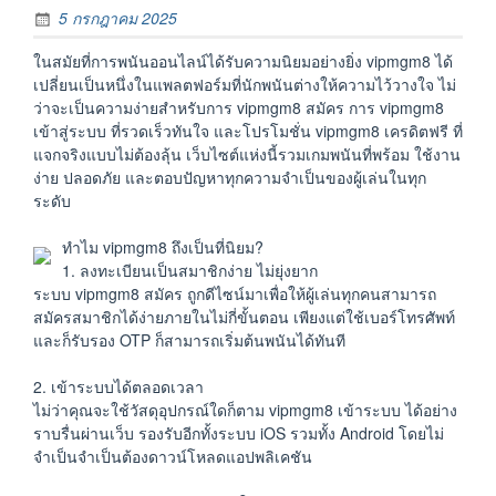
5 กรกฎาคม 2025
ในสมัยที่การพนันออนไลน์ได้รับความนิยมอย่างยิ่ง vipmgm8 ได้
เปลี่ยนเป็นหนึ่งในแพลตฟอร์มที่นักพนันต่างให้ความไว้วางใจ ไม่
ว่าจะเป็นความง่ายสำหรับการ vipmgm8 สมัคร การ vipmgm8
เข้าสู่ระบบ ที่รวดเร็วทันใจ และโปรโมชั่น vipmgm8 เครดิตฟรี ที่
แจกจริงแบบไม่ต้องลุ้น เว็บไซต์แห่งนี้รวมเกมพนันที่พร้อม ใช้งาน
ง่าย ปลอดภัย และตอบปัญหาทุกความจำเป็นของผู้เล่นในทุก
ระดับ
ทำไม vipmgm8 ถึงเป็นที่นิยม?
1. ลงทะเบียนเป็นสมาชิกง่าย ไม่ยุ่งยาก
ระบบ vipmgm8 สมัคร ถูกดีไซน์มาเพื่อให้ผู้เล่นทุกคนสามารถ
สมัครสมาชิกได้ง่ายภายในไม่กี่ขั้นตอน เพียงแต่ใช้เบอร์โทรศัพท์
และก็รับรอง OTP ก็สามารถเริ่มต้นพนันได้ทันที
2. เข้าระบบได้ตลอดเวลา
ไม่ว่าคุณจะใช้วัสดุอุปกรณ์ใดก็ตาม vipmgm8 เข้าระบบ ได้อย่าง
ราบรื่นผ่านเว็บ รองรับอีกทั้งระบบ iOS รวมทั้ง Android โดยไม่
จำเป็นจำเป็นต้องดาวน์โหลดแอปพลิเคชัน