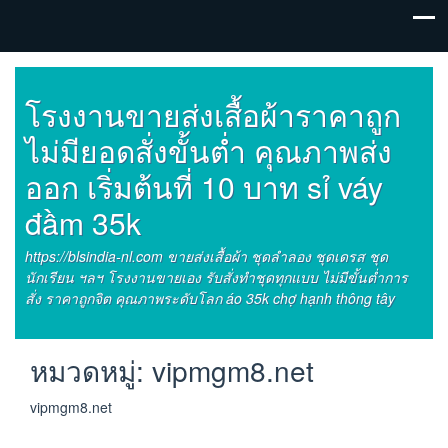
โรงงานขายส่งเสื้อผ้าราคาถูก
ไม่มียอดสั่งขั้นต่ำ คุณภาพส่ง
ออก เริ่มต้นที่ 10 บาท sỉ váy
đầm 35k
https://blsindia-nl.com ขายส่งเสื้อผ้า ชุดลำลอง ชุดเดรส ชุด
นักเรียน ฯลฯ โรงงานขายเอง รับสั่งทำชุดทุกแบบ ไม่มีขั้นต่ำการ
สั่ง ราคาถูกจิต คุณภาพระดับโลก áo 35k chợ hạnh thông tây
หมวดหมู่:
vipmgm8.net
vipmgm8.net