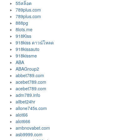
55สล็อต
789plus.com
789plus.com
888pg
8lots.me
918Kiss
918kiss ดาวน์โหลด
918kissauto
918kissme
ABA
ABAGroup2
abbet789.com
acebet789.com
acebet789.com
adm789.info
allbet24hr
allone745s.com
alot66
alot666
ambnovabet.com
asb9999.com