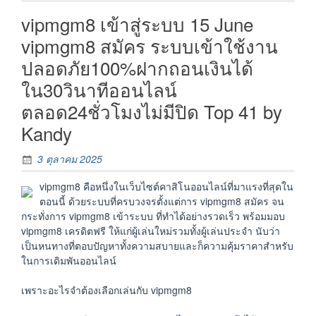
vipmgm8 เข้าสู่ระบบ 15 June
vipmgm8 สมัคร ระบบเข้าใช้งาน
ปลอดภัย100%ฝากถอนเงินได้
ใน30วินาทีออนไลน์
ตลอด24ชั่วโมงไม่มีปิด Top 41 by
Kandy
3 ตุลาคม 2025
vipmgm8 คือหนึ่งในเว็บไซต์คาสิโนออนไลน์ที่มาแรงที่สุดใน
ตอนนี้ ด้วยระบบที่ครบวงจรตั้งแต่การ vipmgm8 สมัคร จน
กระทั่งการ vipmgm8 เข้าระบบ ที่ทำได้อย่างรวดเร็ว พร้อมมอบ
vipmgm8 เครดิตฟรี ให้แก่ผู้เล่นใหม่รวมทั้งผู้เล่นประจำ นับว่า
เป็นหนทางที่ตอบปัญหาทั้งความสบายและก็ความคุ้มราคาสำหรับ
ในการเดิมพันออนไลน์
เพราะอะไรจำต้องเลือกเล่นกับ vipmgm8