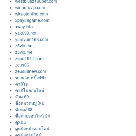
westbluez168bet.com
winherovip.com
wkslotonline.com
xpay88game.com
xway.info
yak699.net
yumyum168.com
z5vip.me
z5vip.me
zeed1911.com
zeus66
zeus88new.com
ขายส่งบุหรี่ไฟฟ้า
คาสิโน
คาสิโนออนไลน์
จ๊วด 69
ชื่อหมวดหมู่ใหม่
ซีเกมส์68
ซื้อหวยออนไลน์ 24
ดูหนัง
ดูหนังหนังออนไลน์
ดูหนังออนไลน์