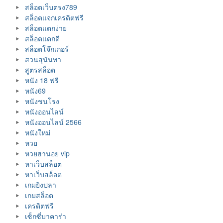
สล็อตเว็บตรง789
สล็อตแจกเครดิตฟรี
สล็อตแตกง่าย
สล็อตแตกดี
สล็อตโจ๊กเกอร์
สวนสุนันทา
สูตรสล็อต
หนัง 18 ฟรี
หนัง69
หนังชนโรง
หนังออนไลน์
หนังออนไลน์ 2566
หนังใหม่
หวย
หวยฮานอย vip
หาเว็บสล็อต
หาเว็บสล็อต
เกมยิงปลา
เกมสล็อต
เครดิตฟรี
เซ็กซี่บาคาร่า