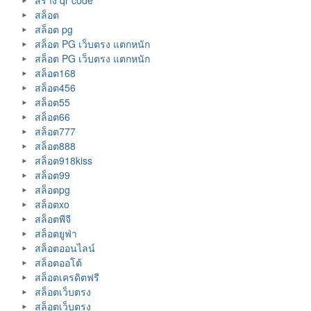
สล็อต
สล็อต pg
สล็อต PG เว็บตรง แตกหนัก
สล็อต PG เว็บตรง แตกหนัก
สล็อต168
สล็อต456
สล็อต55
สล็อต66
สล็อต777
สล็อต888
สล็อต918kiss
สล็อต99
สล็อตpg
สล็อตxo
สล็อตพีจี
สล็อตยูฟ่า
สล็อตออนไลน์
สล็อตออโต้
สล็อตเครดิตฟรี
สล็อตเว็บตรง
สล็อตเว็บตรง