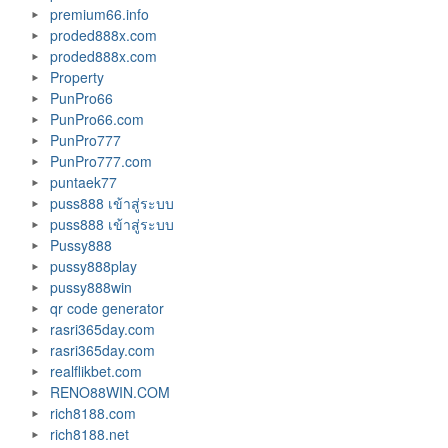
premium66.info
proded888x.com
proded888x.com
Property
PunPro66
PunPro66.com
PunPro777
PunPro777.com
puntaek77
puss888 เข้าสู่ระบบ
puss888 เข้าสู่ระบบ
Pussy888
pussy888play
pussy888win
qr code generator
rasri365day.com
rasri365day.com
realflikbet.com
RENO88WIN.COM
rich8188.com
rich8188.net