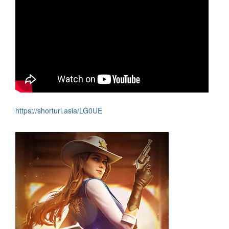
https://shorturl.asia/LG0UE