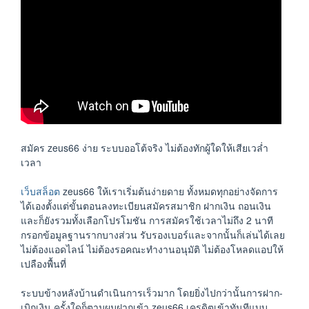
สมัคร zeus66 ง่าย ระบบออโต้จริง ไม่ต้องทักผู้ใดให้เสียเวล่ำ
เวลา
เว็บสล็อต
zeus66 ให้เราเริ่มต้นง่ายดาย ทั้งหมดทุกอย่างจัดการ
ได้เองตั้งแต่ขั้นตอนลงทะเบียนสมัครสมาชิก ฝากเงิน ถอนเงิน
และก็ยังรวมทั้งเลือกโปรโมชัน การสมัครใช้เวลาไม่ถึง 2 นาที
กรอกข้อมูลฐานรากบางส่วน รับรองเบอร์และจากนั้นก็เล่นได้เลย
ไม่ต้องแอดไลน์ ไม่ต้องรอคณะทำงานอนุมัติ ไม่ต้องโหลดแอปให้
เปลืองพื้นที่
ระบบข้างหลังบ้านดำเนินการเร็วมาก โดยยิ่งไปกว่านั้นการฝาก-
เบิกเงิน ครั้งใดก็ตามผมฝากเข้า zeus66 เครดิตเข้าทันทีแบบ