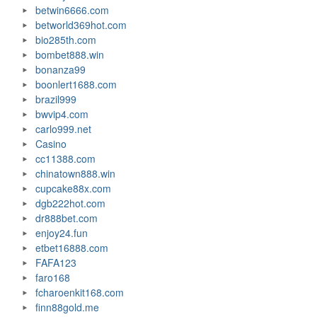
betwin6666.com
betworld369hot.com
bio285th.com
bombet888.win
bonanza99
boonlert1688.com
brazil999
bwvip4.com
carlo999.net
Casino
cc11388.com
chinatown888.win
cupcake88x.com
dgb222hot.com
dr888bet.com
enjoy24.fun
etbet16888.com
FAFA123
faro168
fcharoenkit168.com
finn88gold.me