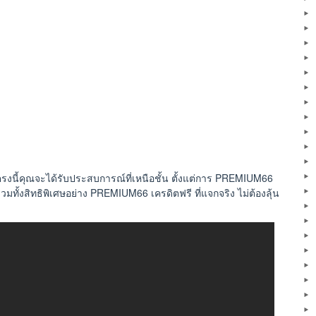
ตรงนี้คุณจะได้รับประสบการณ์ที่เหนือชั้น ตั้งแต่การ PREMIUM66
วมทั้งสิทธิพิเศษอย่าง PREMIUM66 เครดิตฟรี ที่แจกจริง ไม่ต้องลุ้น