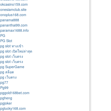
okcasino159.com
onesiamclub.site
onoplus168.com
panama888
pananthai99.com
paramax1688.info
PG
PG Slot
pg slot ทางเข้า
pg slot เปิดใหม่ล่าสุด
pg slot เว็บตรง
pg slot เว็บตรง
pg SuperGame
pg สล็อต
pg เว็บตรง
pg77
Pg99
pggold168bet.com
pgheng
pgjoker
pglucky168.com