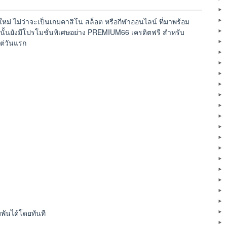
หม่ ไม่ว่าจะเป็นเกมคาสิโน สล็อต หรือกีฬาออนไลน์ ที่มาพร้อม
อกนั้นยังมีโปรโมชั่นพิเศษอย่าง PREMIUM66 เครดิตฟรี สำหรับ
แต่วันแรก
พันได้โดยทันที