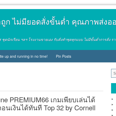
ก ไม่มียอดสั่งขั้นต่ำ คุณภาพส่งออก
ดรส ชุดนักเรียน ฯลฯ โรงงานขายเอง รับสั่งทำชุดทุกแบบ ไม่มีขั้นต่ำการสั่
ite up and running in no time!
Pin Posts
ne PREMIUM66 เกมเพียบเล่นได้
อนเงินได้ทันที Top 32 by Cornell