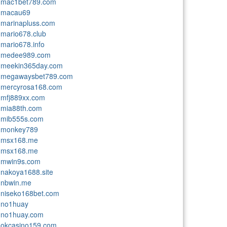
mac1bet789.com
macau69
marinapluss.com
mario678.club
mario678.info
medee989.com
meekin365day.com
megawaysbet789.com
mercyrosa168.com
mfj889xx.com
mia88th.com
mib555s.com
monkey789
msx168.me
msx168.me
mwin9s.com
nakoya1688.site
nbwin.me
niseko168bet.com
no1huay
no1huay.com
okcasino159.com