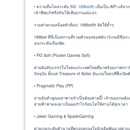
• ความลื่นไหลระดับ 5G:
188betth
เมื่อเป็น API แท้จา
เข้าฟีพบร์ฟรีสปินให้เสียอารมณ์แน่ๆ
รวมค่ายเกมสล็อตตัวท็อป: 188betth จัดให้ย้ำๆ
188bet ที่นี่เป็นสถานที่รวมตัวของซอฟต์แวร์เกมมีชื่อ
จนกระทั่งเลือกผิด
• PG Soft (Pocket Games Soft)
ค่ายอันดับแรกๆในใจคนประเทศไทยที่มาพร้อมภาพกราฟิก 
ปัจจุบัน ตั้งแต่ Treasure of Aztec ยันเกมใหม่ๆที่พึ่งเปิด
• Pragmatic Play (PP)
สายลุ้นตัวคูณมหาศาลจำเป็นต้องค่ายนี้! เจ้าของเกมดั
สายฟ้าฟาดลงมาเป็นผลกำไรก้อนโตให้ท่านได้ทุกเวลา
• Joker Gaming & SpadeGaming
ค่ายเกมระดับตำนานที่ครอบครองใจนักเดิมพันมาอย่างนา