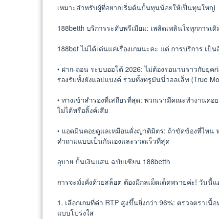
เหมาะสำหรับผู้ที่อยากเริ่มต้นปั้นทุนน้อยให้เป็นทุนใหญ่
188betth บริการระดับพรีเมียม: เพลิดเพลินใจทุกการเดิ
188bet ไม่ได้เด่นแค่เรื่องเกมนะคะ แต่ การบริการ เป็นสิ่
• ฝาก-ถอน ระบบออโต้ 2026: ไม่ต้องรอนานราวกับยุคก่
รองรับทั้งยังแอปแบงค์ รวมทั้งทรูมันนี่วอลเล็ท (Tru
• ทางเข้าสำรองที่เสถียรที่สุด: พวกเรามีคณะทำงานคอยอ
ไม่ได้หรือลิ้งค์เสีย
• แอดมินคอยดูแลเหมือนดั่งญาติมิตร: ถ้าขัดข้องที่ไห
คำถามแบบเป็นกันเองและรวดเร็วที่สุด
อุบาย ปั้นเงินแสน ฉบับเซียน 188betth
การจะมั่งคั่งด้วยสล็อต ต้องมีกลเม็ดเด็ดพรายค่ะ! วันนี
1. เลือกเกมที่ค่า RTP สูงขึ้นยิ่งกว่า 96%: ตรวจตราเนื
แบบโปร่งใส