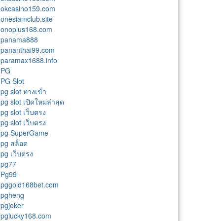
okcasino159.com
onesiamclub.site
onoplus168.com
panama888
pananthai99.com
paramax1688.info
PG
PG Slot
pg slot ทางเข้า
pg slot เปิดใหม่ล่าสุด
pg slot เว็บตรง
pg slot เว็บตรง
pg SuperGame
pg สล็อต
pg เว็บตรง
pg77
Pg99
pggold168bet.com
pgheng
pgjoker
pglucky168.com