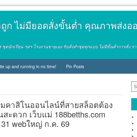
ก ไม่มียอดสั่งขั้นต่ำ คุณภาพส่งออก
ดรส ชุดนักเรียน ฯลฯ โรงงานขายเอง รับสั่งทำชุดทุกแบบ ไม่มีขั้นต่ำการสั่
ite up and running in no time!
Pin Posts
วมคาสิโนออนไลน์ที่สายสล็อตต้อง
สะดวก เว็บแม่ 188betths.com
 31 webใหญ่ ก.ค. 69