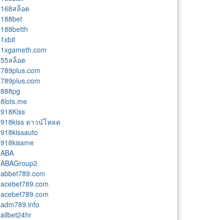
168สล็อต
188bet
188betth
1xbit
1xgameth.com
55สล็อต
789plus.com
789plus.com
888pg
8lots.me
918Kiss
918kiss ดาวน์โหลด
918kissauto
918kissme
ABA
ABAGroup2
abbet789.com
acebet789.com
acebet789.com
adm789.info
allbet24hr