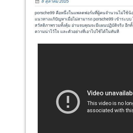
8 ตุลาคม 2025
porsche99 คือหนึ่งในแพลตฟอร์มที่ผู้คนจำนวนไม่ใช้น
แนวทางแก้ปัญหาเมื่อไม่สามารถ porsche99 เข้าระบบ ไ
สวัสดิภาพรวมทั้งคุ้ม อ่านจบคุณจะมีแผนปฏิบัติจริง อี
ความน่าไว้ใจ และตัวอย่างที่เอาไปใช้ได้ในทันที