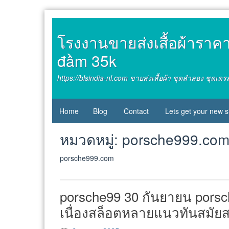
Skip
to
content
โรงงานขายส่งเสื้อผ้าราคาถู
đầm 35k
https://blsindia-nl.com ขายส่งเสื้อผ้า ชุดลำลอง ชุดเ
Home
Blog
Contact
Lets get your new s
หมวดหมู่:
porsche999.co
porsche999.com
porsche99 30 กันยายน porsc
เนื่องสล็อตหลายแนวทันสมัยสนุ