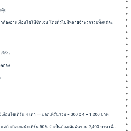
คุ้ม
ต้องอ่านเงื่อนไขให้ชัดเจน โดยทั่วไปมีหลายจำพวกรวมทั้งแต่ละ
เทิร์น
อตกลง
ล
ีเงื่อนไขเทิร์น 4 เท่า — ยอดเทิร์นรวม = 300 x 4 = 1,200 บาท.
แต่ถ้าเกิดเกมนับเทิร์น 50% จำเป็นต้องเดิมพันรวม 2,400 บาท เพื่อ