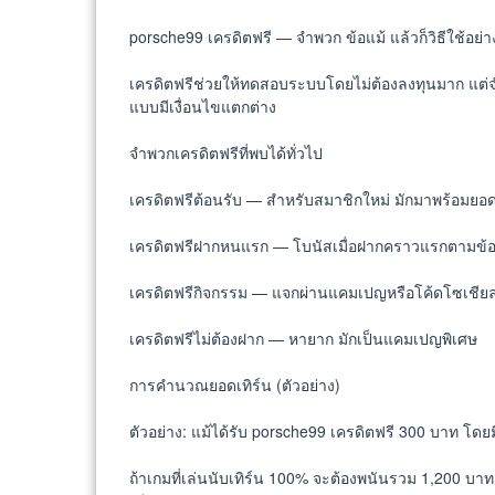
porsche99 เครดิตฟรี — จำพวก ข้อแม้ แล้วก็วิธีใช้อย่าง
เครดิตฟรีช่วยให้ทดสอบระบบโดยไม่ต้องลงทุนมาก แต่จำ
แบบมีเงื่อนไขแตกต่าง
จำพวกเครดิตฟรีที่พบได้ทั่วไป
เครดิตฟรีต้อนรับ — สำหรับสมาชิกใหม่ มักมาพร้อมยอด
เครดิตฟรีฝากหนแรก — โบนัสเมื่อฝากคราวแรกตามข้
เครดิตฟรีกิจกรรม — แจกผ่านแคมเปญหรือโค้ดโซเชีย
เครดิตฟรีไม่ต้องฝาก — หายาก มักเป็นแคมเปญพิเศษ
การคำนวณยอดเทิร์น (ตัวอย่าง)
ตัวอย่าง: แม้ได้รับ porsche99 เครดิตฟรี 300 บาท โดยม
ถ้าเกมที่เล่นนับเทิร์น 100% จะต้องพนันรวม 1,200 บาท 