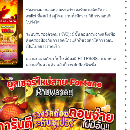
ช่องทางฝาก–ถอน: ตรวจว่ารองรับแบงค์หรือ e-
wallet ที่คุณใช้อยู่ไหม รวมทั้งมีกรรมวิธีการถอนที่
โปร่งใส
ระบบรับรองตัวตน (KYC): มีขั้นตอนกระจ่างแจ้งเพื่อ
คุ้มครองป้องกันการคดโกงแล้วก็ช่วยทำให้การถอน
เป็นไปอย่างรวดเร็ว
ความปลอดภัย: เว็บไซต์ต้องมี HTTPS/SSL แนวทาง
ความเป็นส่วนตัว แล้วก็การปกป้องฟิชชิ่ง