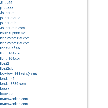
Jinda55
jinda888
Joker123
joker123auto
joker123th
Joker123th.com
khumsup888.me
kingxxxbet123.com
kingxxxbet123.com
lion123สล็อต
lionth168.com
lionth168.com
live22
live22slot
lockdown168 เข้าสู่ระบบ
london45
london6789.com
lot888
lotto432
m4newonline.com
m4newonline.com