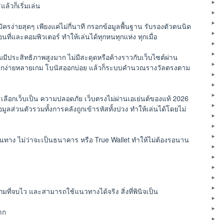
้วก็เริ่มเล่น
รง่ายสุดๆ เพียงแค่ไม่กี่นาที กรอกข้อมูลพื้นฐาน รับรองตัวตนนิด
นที่และคอมพิวเตอร์ ทำให้เล่นได้ทุกหนทุกแห่ง ทุกเมื่อ
มมีประสิทธิภาพสูงมาก ไม่มีสะดุดหรือค้างราวกับเว็บไซต์ผ่าน
็อตแตกง่ายหลายเกม โบนัสออกบ่อย แล้วก็ระบบคำนวณรางวัลตรงตาม
รเลือกเว็บเป็น ความปลอดภัย เว็บตรงไม่ผ่านเอเย่นต์ของแท้ 2026
ูลส่วนตัวรวมทั้งการคลังถูกเข้ารหัสทั้งปวง ทำให้เล่นได้โดยไม่
นทาง ไม่ว่าจะเป็นธนาคาร หรือ True Wallet ทำให้ไม่ต้องรอนาน
มที่จบไว และสามารถใช้แนวทางได้จริง สิ่งที่พินิจเป็น
าก