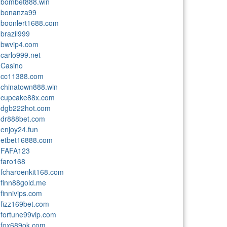
bombet888.win
bonanza99
boonlert1688.com
brazil999
bwvip4.com
carlo999.net
Casino
cc11388.com
chinatown888.win
cupcake88x.com
dgb222hot.com
dr888bet.com
enjoy24.fun
etbet16888.com
FAFA123
faro168
fcharoenkit168.com
finn88gold.me
finnivips.com
fizz169bet.com
fortune99vip.com
fox689ok.com