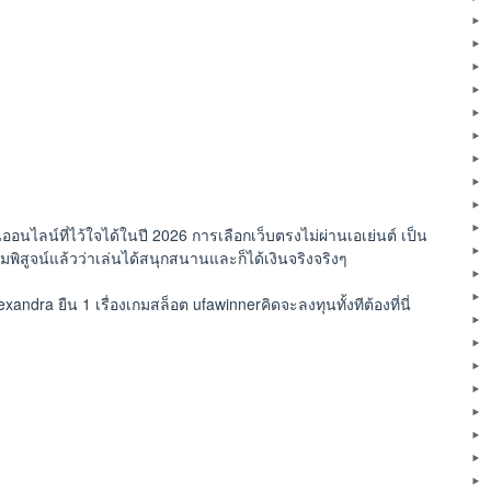
ออนไลน์ที่ไว้ใจได้ในปี 2026 การเลือกเว็บตรงไม่ผ่านเอเย่นต์ เป็น
พิสูจน์แล้วว่าเล่นได้สนุกสนานและก็ได้เงินจริงจริงๆ
ndra ยืน 1 เรื่องเกมสล็อต ufawinnerคิดจะลงทุนทั้งทีต้องที่นี่