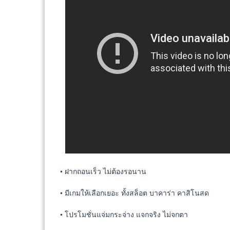
• ฝากถอนเร็ว ไม่ต้องรอนาน
• มีเกมให้เลือกเยอะ ทั้งสล็อต บาคาร่า คาสิโนสด
• โปรโมชั่นแจ่มกระจ่าง แจกจริง ไม่จกตา