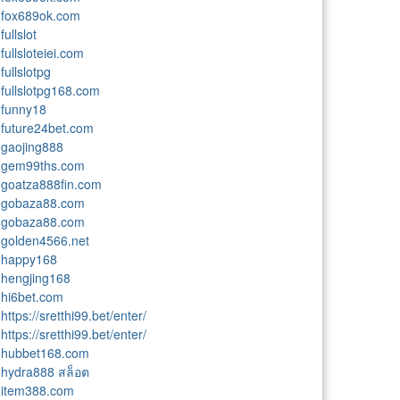
fox689ok.com
fullslot
fullsloteiei.com
fullslotpg
fullslotpg168.com
funny18
future24bet.com
gaojing888
gem99ths.com
goatza888fin.com
gobaza88.com
gobaza88.com
golden4566.net
happy168
hengjing168
hi6bet.com
https://sretthi99.bet/enter/
https://sretthi99.bet/enter/
hubbet168.com
hydra888 สล็อต
item388.com