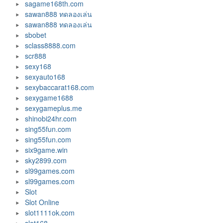
sagame168th.com
sawan888 ทดลองเล่น
sawan888 ทดลองเล่น
sbobet
sclass8888.com
scr888
sexy168
sexyauto168
sexybaccarat168.com
sexygame1688
sexygameplus.me
shinobi24hr.com
sing55fun.com
sing55fun.com
six9game.win
sky2899.com
sl99games.com
sl99games.com
Slot
Slot Online
slot1111ok.com