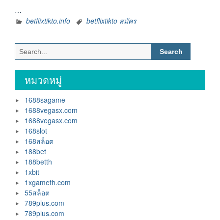
…
betflixtikto.info
betflixtikto สมัคร
Search
for:
หมวดหมู่
1688sagame
1688vegasx.com
1688vegasx.com
168slot
168สล็อต
188bet
188betth
1xbit
1xgameth.com
55สล็อต
789plus.com
789plus.com