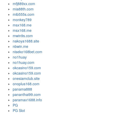
mfj889xx.com
mia88th.com
mib555s.com
monkey789
msx168.me
msx168.me
mwin9s.com
nakoya1688.site
nbwin.me
niseko168bet.com
no1huay
no1huay.com
okcasino159.com
okcasino159.com
onesiamclub.site
onoplus168.com
panama888
pananthai99.com
paramax1688.info
PG
PG Slot