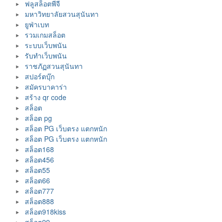
ฟลูสล็อตพีจี
มหาวิทยาลัยสวนสุนันทา
ยูฟ่าเบท
รวมเกมสล็อต
ระบบเว็บพนัน
รับทำเว็บพนัน
ราชภัฏสวนสุนันทา
สปอร์ตบุ๊ก
สมัครบาคาร่า
สร้าง qr code
สล็อต
สล็อต pg
สล็อต PG เว็บตรง แตกหนัก
สล็อต PG เว็บตรง แตกหนัก
สล็อต168
สล็อต456
สล็อต55
สล็อต66
สล็อต777
สล็อต888
สล็อต918kiss