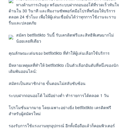
ทางด้านการเงินสูง พร้อมระบบฝากถอนออโต้ที่รวดเร็วทันใจ
ด้านใน 30 วินาที และทีมงานซัพพอร์ตมือโปรที่พร้อมให้บริการ
ตลอด 24 ชั่วโมง เพื่อให้ผู้เล่นเชื่อมั่นได้ว่าทุกการใช้งานจะราบ
รื่นและปลอดภัย
สมัคร betflixtikto วันนี้ รับเครดิตฟรีและสิทธิพิเศษมากไม่
น้อยเลยทีเดียว
คุณลักษณะเด่นของ betflixtikto ที่ทำให้ผู้เล่นเลือกใช้บริการ
มีหลายเหตุผลที่ทำให้ betflixtikto เป็นตัวเลือกอันดับที่หนึ่งของนัก
เดิมพันออนไลน์:
สมัครเป็นสมาชิกง่าย ขั้นตอนไม่สลับซับซ้อน
ระบบฝากถอนออโต้ ไม่มีอย่างต่ำ ทำรายการได้ตลอด 1 วัน
โปรโมชั่นมากมาย โดยเฉพาะอย่างยิ่ง betflixtikto เครดิตฟรี
สำหรับผู้สมัครใหม่
รองรับการใช้แรงงานทุกอุปกรณ์ อีกทั้งมือถือแล้วก็คอมพิวเตอร์