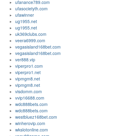
ufanance789.com
ufasocietyth.com
ufawinner
ug1955.net
ug1955.net
uk369clubs.com
veera6999.com
vegasisland168bet.com
vegasisland168bet.com
ver888.vip
viperpro1.com
viperpro1.net
vipmgm8.net
vipmgm8.net
visdomm.com
vvip16688.com
wdc888bets.com
wdc888bets.com
westbluez168bet.com
winherovip.com
wkslotonline.com