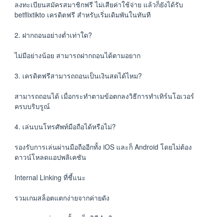
ลงทะเบียนสมัครสมาชิกฟรี ไม่เสียค่าใช้จ่าย แล้วก็ยังได้รับ
betflixtikto เครดิตฟรี สำหรับเริ่มเดิมพันในทันที
2. ฝากถอนอย่างต่ำเท่าใด?
ไม่มีอย่างน้อย สามารถฝากถอนได้ตามอยาก
3. เครดิตฟรีสามารถถอนเป็นเงินสดได้ไหม?
สามารถถอนได้ เมื่อกระทำตามข้อตกลงวิธีการทำเทิร์นโอเวอร์
ครบบริบรูณ์
4. เล่นบนโทรศัพท์มือถือได้หรือไม่?
รองรับการเล่นผ่านมือถืออีกทั้ง iOS และก็ Android โดยไม่ต้อง
ดาวน์โหลดแอปพลิเคชัน
Internal Linking ที่ชี้แนะ
รวมเกมสล็อตแตกง่ายจากค่ายดัง