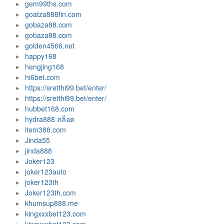
gem99ths.com
goatza888fin.com
gobaza88.com
gobaza88.com
golden4566.net
happy168
hengjing168
hi6bet.com
https://sretthi99.bet/enter/
https://sretthi99.bet/enter/
hubbet168.com
hydra888 สล็อต
item388.com
Jinda55
jinda888
Joker123
joker123auto
joker123th
Joker123th.com
khumsup888.me
kingxxxbet123.com