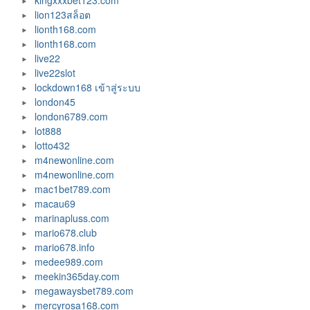
kingxxxbet123.com
lion123สล็อต
lionth168.com
lionth168.com
live22
live22slot
lockdown168 เข้าสู่ระบบ
london45
london6789.com
lot888
lotto432
m4newonline.com
m4newonline.com
mac1bet789.com
macau69
marinapluss.com
mario678.club
mario678.info
medee989.com
meekin365day.com
megawaysbet789.com
mercyrosa168.com