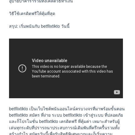
อุบายบาคาร่ารวมทั้งเคล็ดวิธีทำเงิน
วิธีใช้เครดิตฟรีให้คุ้มที่สุด
สรุป: เริ่มพนันกับ betflixtikto วันนี้
betflixtikto เป็นเว็บไซต์พนันออนไลน์ครบวงจรที่มาพร้อมขั้นตอน
betflixtikto สมัคร ที่ง่าย ระบบ betflixtikto เข้าสู่ระบบ ที่ปลอดภัย
และก็โปรโมชั่น betflixtikto เครดิตฟรี ที่คุ้มค่า เหมาะสำหรับผู้
เล่นทุกระดับที่ปรารถนาประสบการณ์เดิมพันที่ครึกครื้นรวมทั้ง
สร้างกำไร สมัครวันนี้เพื่อรับสิทธิพิเศษมากและก็เริ่มความ