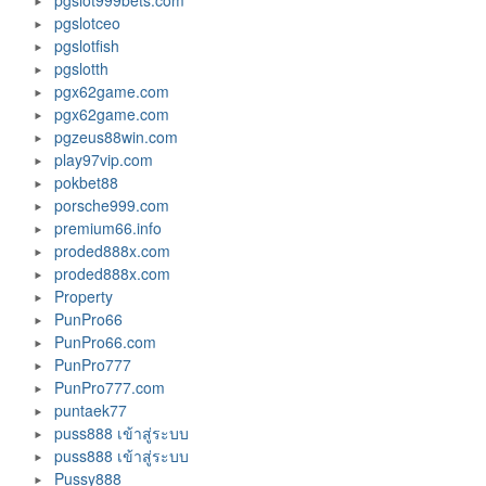
pgslot999bets.com
pgslotceo
pgslotfish
pgslotth
pgx62game.com
pgx62game.com
pgzeus88win.com
play97vip.com
pokbet88
porsche999.com
premium66.info
proded888x.com
proded888x.com
Property
PunPro66
PunPro66.com
PunPro777
PunPro777.com
puntaek77
puss888 เข้าสู่ระบบ
puss888 เข้าสู่ระบบ
Pussy888