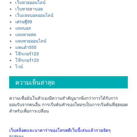
เว็บหวยออนไลน์
เว็บหวยฮานอย
เว็บแทงบอลออนไลน์
เศรษฐี99
แทงบอล
แทงหวยสด
แทงหวยออนไลน์
แพนด้า555
โจ๊กเกอร์123
โจ๊กเกอร์123
ไวน์
ความเห็นล่าสุด
ความเชื่อมั่นในตัวเองมีความสำคัญมากยิ่งกว่าการได้รับการ
ยอมรับจากคนอื่น การเริ่มต้นทำของใหม่ๆเป็นการเริ่มต้นที่สุดยอด
สำหรับเพื่อการเปลี่ยน
เว็บสล็อตและบาคาร่าของโครตดีเว็บนี้เล่นแล้วรวยจัดๆ
918kiss