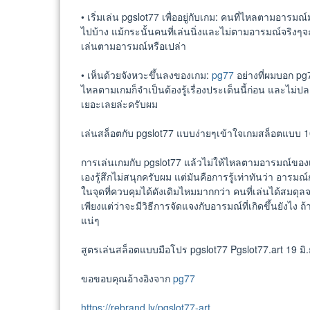
• เริ่มเล่น pgslot77 เพื่ออยู่กับเกม: คนที่ไหลตามอารมณ
ไปบ้าง แม้กระนั้นคนที่เล่นนิ่งและไม่ตามอารมณ์จริงๆ
เล่นตามอารมณ์หรือเปล่า
• เห็นด้วยจังหวะขึ้นลงของเกม:
pg77
อย่างที่ผมบอก pg7
ไหลตามเกมก็จำเป็นต้องรู้เรื่องประเด็นนี้ก่อน และไม่
เยอะเลยล่ะครับผม
เล่นสล็อตกับ pgslot77 แบบง่ายๆเข้าใจเกมสล็อตแบบ 1
การเล่นเกมกับ pgslot77 แล้วไม่ให้ไหลตามอารมณ์ของเ
เองรู้สึกไม่สนุกครับผม แต่มันคือการรู้เท่าทันว่า อาร
ในจุดที่ควบคุมได้ดังเดิมไหมมากกว่า คนที่เล่นได้สมดุล
เพียงแต่ว่าจะมีวิธีการจัดแจงกับอารมณ์ที่เกิดขึ้นยังไง
แน่ๆ
สูตรเล่นสล็อตแบบมือโปร pgslot77 Pgslot77.art 19 มิ.
ขอขอบคุณอ้างอิงจาก
pg77
https://rebrand.ly/pgslot77-art