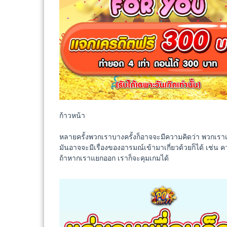
ก้าวหน้า
หลายครั้งพวกเราบางครั้งก็อาจจะมีความคิดว่า พวกเรา
มันอาจจะมีเรื่องของอารมณ์เข้ามาเกี่ยวด้วยก็ได้ เช่
ถ้าหากเราแยกออก เราก็จะคุมเกมได้