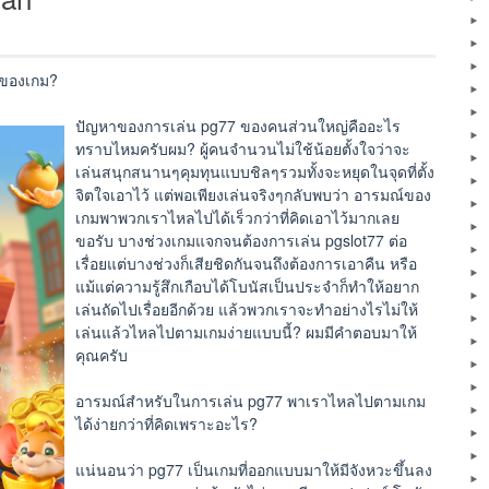
์ของเกม?
ปัญหาของการเล่น pg77 ของคนส่วนใหญ่คืออะไร
ทราบไหมครับผม? ผู้คนจำนวนไม่ใช้น้อยตั้งใจว่าจะ
เล่นสนุกสนานๆคุมทุนแบบชิลๆรวมทั้งจะหยุดในจุดที่ตั้ง
จิตใจเอาไว้ แต่พอเพียงเล่นจริงๆกลับพบว่า อารมณ์ของ
เกมพาพวกเราไหลไปได้เร็วกว่าที่คิดเอาไว้มากเลย
ขอรับ บางช่วงเกมแจกจนต้องการเล่น pgslot77 ต่อ
เรื่อยแต่บางช่วงก็เสียชิดกันจนถึงต้องการเอาคืน หรือ
แม้แต่ความรู้สึกเกือบได้โบนัสเป็นประจำก็ทำให้อยาก
เล่นถัดไปเรื่อยอีกด้วย แล้วพวกเราจะทำอย่างไรไม่ให้
เล่นแล้วไหลไปตามเกมง่ายแบบนี้? ผมมีคำตอบมาให้
คุณครับ
อารมณ์สำหรับในการเล่น pg77 พาเราไหลไปตามเกม
ได้ง่ายกว่าที่คิดเพราะอะไร?
แน่นอนว่า pg77 เป็นเกมที่ออกแบบมาให้มีจังหวะขึ้นลง