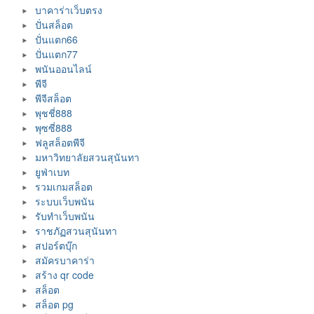
บาคาร่าเว็บตรง
ปั่นสล็อต
ปั่นแตก66
ปั่นแตก77
พนันออนไลน์
พีจี
พีจีสล็อต
พุชชี่888
พุซซี่888
ฟลูสล็อตพีจี
มหาวิทยาลัยสวนสุนันทา
ยูฟ่าเบท
รวมเกมสล็อต
ระบบเว็บพนัน
รับทำเว็บพนัน
ราชภัฏสวนสุนันทา
สปอร์ตบุ๊ก
สมัครบาคาร่า
สร้าง qr code
สล็อต
สล็อต pg