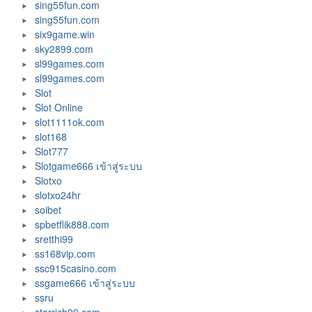
sing55fun.com
sing55fun.com
six9game.win
sky2899.com
sl99games.com
sl99games.com
Slot
Slot Online
slot1111ok.com
slot168
Slot777
Slotgame666 เข้าสู่ระบบ
Slotxo
slotxo24hr
soibet
spbetflik888.com
sretthi99
ss168vip.com
ssc915casino.com
ssgame666 เข้าสู่ระบบ
ssru