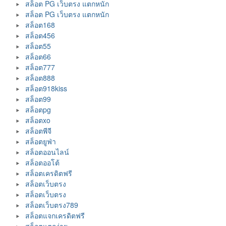
สล็อต PG เว็บตรง แตกหนัก
สล็อต PG เว็บตรง แตกหนัก
สล็อต168
สล็อต456
สล็อต55
สล็อต66
สล็อต777
สล็อต888
สล็อต918kiss
สล็อต99
สล็อตpg
สล็อตxo
สล็อตพีจี
สล็อตยูฟ่า
สล็อตออนไลน์
สล็อตออโต้
สล็อตเครดิตฟรี
สล็อตเว็บตรง
สล็อตเว็บตรง
สล็อตเว็บตรง789
สล็อตแจกเครดิตฟรี