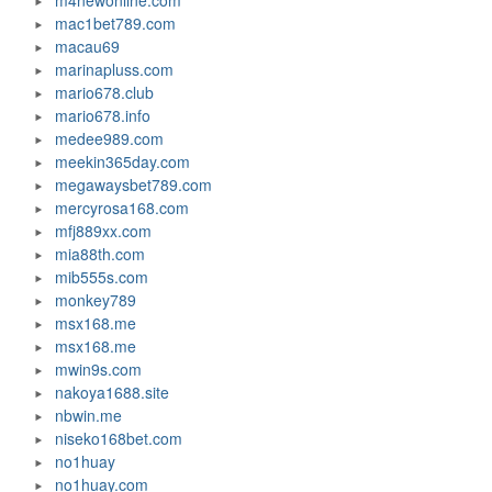
m4newonline.com
mac1bet789.com
macau69
marinapluss.com
mario678.club
mario678.info
medee989.com
meekin365day.com
megawaysbet789.com
mercyrosa168.com
mfj889xx.com
mia88th.com
mib555s.com
monkey789
msx168.me
msx168.me
mwin9s.com
nakoya1688.site
nbwin.me
niseko168bet.com
no1huay
no1huay.com