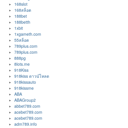
168slot
168สล็อต
188bet
188betth
1xbit
1xgameth.com
55สล็อต
789plus.com
789plus.com
888pg
8lots.me
918Kiss
918kiss ดาวน์โหลด
918kissauto
918kissme
ABA
ABAGroup2
abbet789.com
acebet789.com
acebet789.com
adm789.info