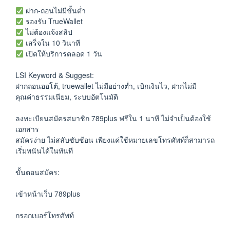
ฝาก-ถอนไม่มีขั้นต่ำ
รองรับ TrueWallet
ไม่ต้องแจ้งสลิป
เสร็จใน 10 วินาที
เปิดให้บริการตลอด 1 วัน
LSI Keyword & Suggest:
ฝากถอนออโต้, truewallet ไม่มีอย่างต่ำ, เบิกเงินไว, ฝากไม่มี
คุณค่าธรรมเนียม, ระบบอัตโนมัติ
ลงทะเบียนสมัครสมาชิก 789plus ฟรีใน 1 นาที ไม่จำเป็นต้องใช้
เอกสาร
สมัครง่าย ไม่สลับซับซ้อน เพียงแค่ใช้หมายเลขโทรศัพท์ก็สามารถ
เริ่มพนันได้ในทันที
ขั้นตอนสมัคร:
เข้าหน้าเว็บ 789plus
กรอกเบอร์โทรศัพท์