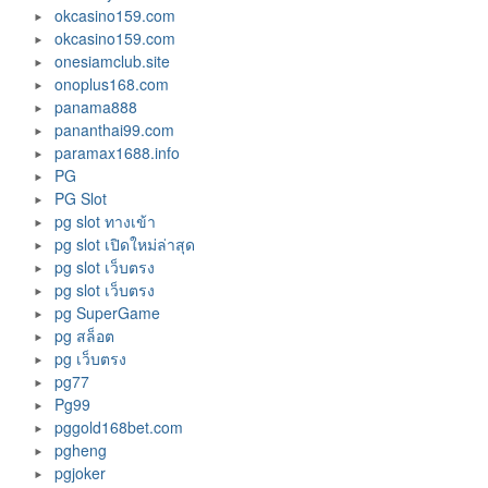
okcasino159.com
okcasino159.com
onesiamclub.site
onoplus168.com
panama888
pananthai99.com
paramax1688.info
PG
PG Slot
pg slot ทางเข้า
pg slot เปิดใหม่ล่าสุด
pg slot เว็บตรง
pg slot เว็บตรง
pg SuperGame
pg สล็อต
pg เว็บตรง
pg77
Pg99
pggold168bet.com
pgheng
pgjoker