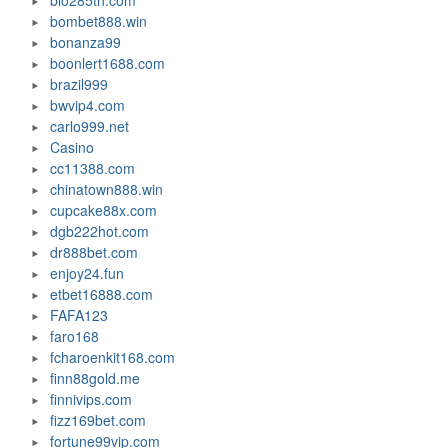
bio285th.com
bombet888.win
bonanza99
boonlert1688.com
brazil999
bwvip4.com
carlo999.net
Casino
cc11388.com
chinatown888.win
cupcake88x.com
dgb222hot.com
dr888bet.com
enjoy24.fun
etbet16888.com
FAFA123
faro168
fcharoenkit168.com
finn88gold.me
finnivips.com
fizz169bet.com
fortune99vip.com