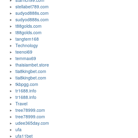
starrich99.com
stellabet789.com
sudyod888s.com
sudyod888s.com
t88golds.com
t88golds.com
tangtem168
Technology
teenoi69
temmax69
thaisiambet.store
tia8kingbet.com
tia8kingbet.com
tkbpgg.com
tr1688.info
tr1688.info
Travel
tree78999.com
tree78999.com
udee365day.com
ufa
ufa11bet