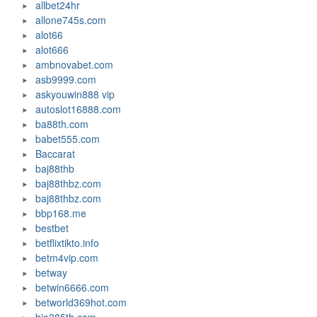
allbet24hr
allone745s.com
alot66
alot666
ambnovabet.com
asb9999.com
askyouwin888 vip
autoslot16888.com
ba88th.com
babet555.com
Baccarat
baj88thb
baj88thbz.com
baj88thbz.com
bbp168.me
bestbet
betflixtikto.info
betm4vip.com
betway
betwin6666.com
betworld369hot.com