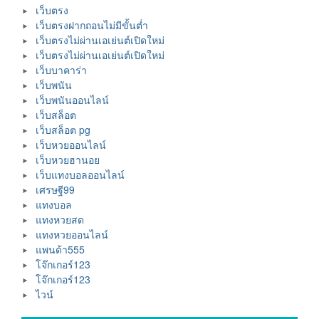
เว็บตรง
เว็บตรงฝากถอนไม่มีขั้นต่ำ
เว็บตรงไม่ผ่านเอเย่นต์เปิดใหม่
เว็บตรงไม่ผ่านเอเย่นต์เปิดใหม่
เว็บบาคาร่า
เว็บพนัน
เว็บพนันออนไลน์
เว็บสล็อต
เว็บสล็อต pg
เว็บหวยออนไลน์
เว็บหวยฮานอย
เว็บแทงบอลออนไลน์
เศรษฐี99
แทงบอล
แทงหวยสด
แทงหวยออนไลน์
แพนด้า555
โจ๊กเกอร์123
โจ๊กเกอร์123
ไวน์