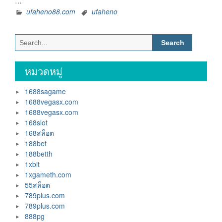
…
ufaheno88.com
ufaheno
Search
for:
หมวดหมู่
1688sagame
1688vegasx.com
1688vegasx.com
168slot
168สล็อต
188bet
188betth
1xbit
1xgameth.com
55สล็อต
789plus.com
789plus.com
888pg