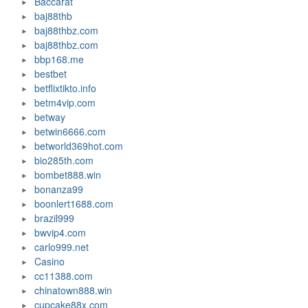
Baccarat
baj88thb
baj88thbz.com
baj88thbz.com
bbp168.me
bestbet
betflixtikto.info
betm4vip.com
betway
betwin6666.com
betworld369hot.com
bio285th.com
bombet888.win
bonanza99
boonlert1688.com
brazil999
bwvip4.com
carlo999.net
Casino
cc11388.com
chinatown888.win
cupcake88x.com