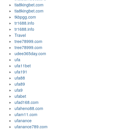
tia8kingbet.com
tia8kingbet.com
tkbpgg.com
tr1688.info
tr1688.info
Travel
tree78999.com
tree78999.com
udee365day.com
ufa
ufa11bet
ufa191
ufa88
ufa89
ufa9
ufabet
ufad168.com
ufaheno88.com
ufam11.com
ufanance
ufanance789.com