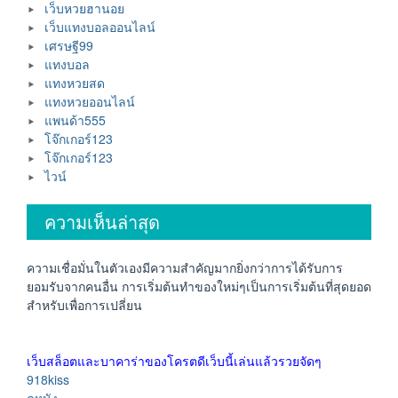
เว็บหวยฮานอย
เว็บแทงบอลออนไลน์
เศรษฐี99
แทงบอล
แทงหวยสด
แทงหวยออนไลน์
แพนด้า555
โจ๊กเกอร์123
โจ๊กเกอร์123
ไวน์
ความเห็นล่าสุด
ความเชื่อมั่นในตัวเองมีความสำคัญมากยิ่งกว่าการได้รับการ
ยอมรับจากคนอื่น การเริ่มต้นทำของใหม่ๆเป็นการเริ่มต้นที่สุดยอด
สำหรับเพื่อการเปลี่ยน
เว็บสล็อตและบาคาร่าของโครตดีเว็บนี้เล่นแล้วรวยจัดๆ
918kiss