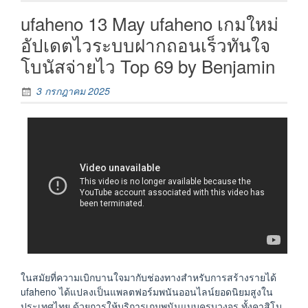
ufaheno 13 May ufaheno เกมใหม่
อัปเดตไวระบบฝากถอนเร็วทันใจ
โบนัสจ่ายไว Top 69 by Benjamin
3 กรกฎาคม 2025
ในสมัยที่ความเบิกบานใจมากับช่องทางสำหรับการสร้างรายได้
ufaheno ได้แปลงเป็นแพลตฟอร์มพนันออนไลน์ยอดนิยมสูงใน
ประเทศไทย ด้วยการให้บริการเกมพนันแบบครบวงจร ทั้งคาสิโน