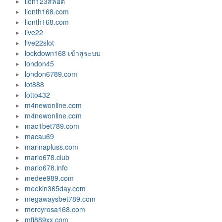
lion123สล็อต
lionth168.com
lionth168.com
live22
live22slot
lockdown168 เข้าสู่ระบบ
london45
london6789.com
lot888
lotto432
m4newonline.com
m4newonline.com
mac1bet789.com
macau69
marinapluss.com
mario678.club
mario678.info
medee989.com
meekin365day.com
megawaysbet789.com
mercyrosa168.com
mfj889xx.com