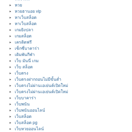
หวย
หวยฮานอย vip
หาเว็บสล็อต
หาเว็บสล็อต
เกมยิงปลา
เกมสล็อต
เครดิตฟรี
เซ็กซี่บาคาร่า
เดิมพันกีฬา
เว็บ มันนี่ เกม
เว็บ สล็อต
เว็บตรง
เว็บตรงฝากถอนไม่มีขั้นต่ำ
เว็บตรงไม่ผ่านเอเย่นต์เปิดใหม่
เว็บตรงไม่ผ่านเอเย่นต์เปิดใหม่
เว็บบาคาร่า
เว็บพนัน
เว็บพนันออนไลน์
เว็บสล็อต
เว็บสล็อต pg
เว็บหวยออนไลน์