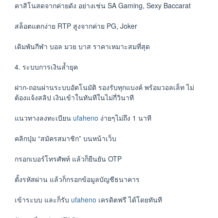
คาสิโนสดจากค่ายดัง อย่างเช่น SA Gaming, Sexy Baccarat
สล็อตแตกง่าย RTP สูงจากค่าย PG, Joker
เดิมพันกีฬา บอล มวย บาส ราคาเหมาะสมที่สุด
4. ระบบการเงินล้ำยุค
ฝาก-ถอนผ่านระบบอัตโนมัติ รองรับทุกแบงค์ พร้อมวอลเล็ท ไม่
ต้องแจ้งสลิป เงินเข้าในทันทีในไม่กี่วินาที
แนวทางลงทะเบียน
ufaheno
ง่ายๆไม่ถึง 1 นาที
คลิกปุ่ม “สมัครสมาชิก” บนหน้าเว็บ
กรอกเบอร์โทรศัพท์ แล้วก็ยืนยัน OTP
ตั้งรหัสผ่าน แล้วก็กรอกข้อมูลบัญชีธนาคาร
เข้าระบบ และก็รับ
ufaheno
เครดิตฟรี ได้โดยทันที