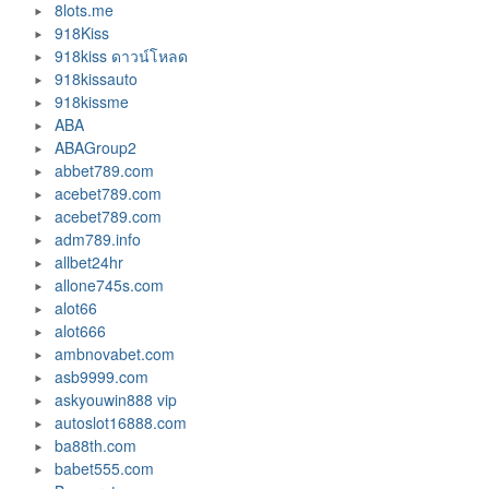
8lots.me
918Kiss
918kiss ดาวน์โหลด
918kissauto
918kissme
ABA
ABAGroup2
abbet789.com
acebet789.com
acebet789.com
adm789.info
allbet24hr
allone745s.com
alot66
alot666
ambnovabet.com
asb9999.com
askyouwin888 vip
autoslot16888.com
ba88th.com
babet555.com