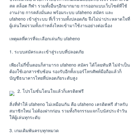
สด สล็อต กีฬา รวมทั้งอื่นๆอีกมากมาย การออกแบบเว็บไซต์ที่ใช้
งานง่าย การคลังมั่นคง พร้อมระบบ ufaheno สมัคร และ
ufaheno เข้าสู่ระบบ ที่เร็วรวมทั้งปลอดภัย จึงไม่น่าประหลาดใจที่
ผู้เล่นใหม่รวมทั้งเก่าหลั่งไหลเข้ามาใช้งานอย่างต่อเนื่อง
เหตุผลที่ควรที่จะเลือกเล่นกับ ufaheno
1. ระบบสมัครและเข้าสู่ระบบที่ปลอดภัย
เพียงไม่กี่ขั้นตอนก็สามารถ ufaheno สมัคร ได้โดยทันที ไม่จำเป็น
ต้องใช้เอกสารซับซ้อน รองรับอีกทั้งเบอร์โทรศัพท์มือถือแล้วก็
บัญชีธนาคารไทยที่ปลอดภัยระดับสูง
2. โปรโมชั่นโดนใจแล้วก็เครดิตฟรี
สิ่งที่ทำให้ ufaheno ไม่เหมือนกัน คือ ufaheno เครดิตฟรี สำหรับ
สมาชิกใหม่ ไม่ต้องฝากก่อน รวมทั้งกิจกรรมแจกโบนัสประจำวัน
ให้ผู้เล่นทุกระดับ
3. เกมเดิมพันครบทุกหมวด