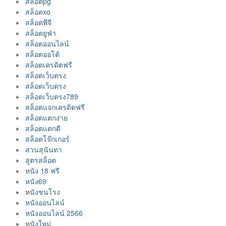
สล็อตpg
สล็อตxo
สล็อตพีจี
สล็อตยูฟ่า
สล็อตออนไลน์
สล็อตออโต้
สล็อตเครดิตฟรี
สล็อตเว็บตรง
สล็อตเว็บตรง
สล็อตเว็บตรง789
สล็อตแจกเครดิตฟรี
สล็อตแตกง่าย
สล็อตแตกดี
สล็อตโจ๊กเกอร์
สวนสุนันทา
สูตรสล็อต
หนัง 18 ฟรี
หนัง69
หนังชนโรง
หนังออนไลน์
หนังออนไลน์ 2566
หนังใหม่