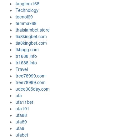
tangtem168
Technology
teenoi69
temmax69
thaisiambet.store
tia8kingbet.com
tia8kingbet.com
tkbpgg.com
tr1688.info
tr1688.info
Travel
tree78999.com
tree78999.com
udee365day.com
ufa
ufa11bet
ufa191
ufa88
ufa89
ufa9
ufabet