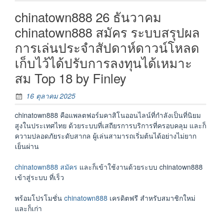
chinatown888 26 ธันวาคม
chinatown888 สมัคร ระบบสรุปผล
การเล่นประจำสัปดาห์ดาวน์โหลด
เก็บไว้ได้ปรับการลงทุนได้เหมาะ
สม Top 18 by Finley
16 ตุลาคม 2025
chinatown888 คือแพลตฟอร์มคาสิโนออนไลน์ที่กำลังเป็นที่นิยม
สูงในประเทศไทย ด้วยระบบที่เสถียรการบริการที่ครอบคลุม และก็
ความปลอดภัยระดับสากล ผู้เล่นสามารถเริ่มต้นได้อย่างไม่ยาก
เย็นผ่าน
chinatown888 สมัคร
และก็เข้าใช้งานด้วยระบบ chinatown888
เข้าสู่ระบบ ที่เร็ว
พร้อมโปรโมชั่น
chinatown888
เครดิตฟรี สำหรับสมาชิกใหม่
และก็เก่า