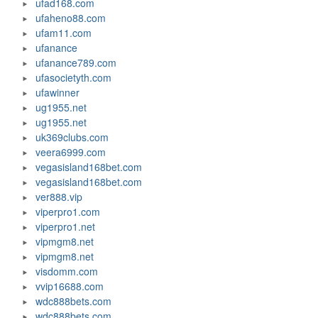
ufad168.com
ufaheno88.com
ufam11.com
ufanance
ufanance789.com
ufasocietyth.com
ufawinner
ug1955.net
ug1955.net
uk369clubs.com
veera6999.com
vegasisland168bet.com
vegasisland168bet.com
ver888.vip
viperpro1.com
viperpro1.net
vipmgm8.net
vipmgm8.net
visdomm.com
vvip16688.com
wdc888bets.com
wdc888bets.com