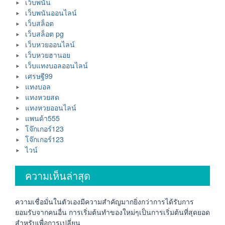
เว็บพนัน
เว็บพนันออนไลน์
เว็บสล็อต
เว็บสล็อต pg
เว็บหวยออนไลน์
เว็บหวยฮานอย
เว็บแทงบอลออนไลน์
เศรษฐี99
แทงบอล
แทงหวยสด
แทงหวยออนไลน์
แพนด้า555
โจ๊กเกอร์123
โจ๊กเกอร์123
ไวน์
ความเห็นล่าสุด
ความเชื่อมั่นในตัวเองมีความสำคัญมากยิ่งกว่าการได้รับการ
ยอมรับจากคนอื่น การเริ่มต้นทำของใหม่ๆเป็นการเริ่มต้นที่สุดยอด
สำหรับเพื่อการเปลี่ยน