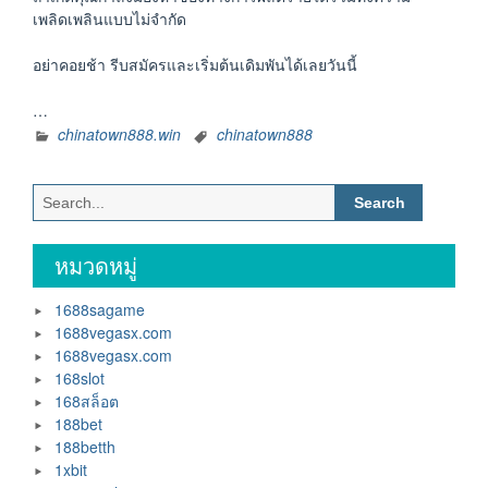
เพลิดเพลินแบบไม่จำกัด
อย่าคอยช้า รีบสมัครและเริ่มต้นเดิมพันได้เลยวันนี้
…
chinatown888.win
chinatown888
Search
for:
หมวดหมู่
1688sagame
1688vegasx.com
1688vegasx.com
168slot
168สล็อต
188bet
188betth
1xbit