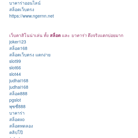
บาคาร่าออนไลน์
สล็อตเว็บตรง
https://www.ngernn.net
เว็บคาสิโนน่าเล่น ทั้ง
สล็อต
และ
บาคาร่า
ตึงจริงแตกบ่อยมาก
joker123
สล็อต168
สล็อตเว็บตรง แตกง่าย
slot99
slot66
slot44
judhai168
judhai168
สล็อต888
pgslot
พุซซี่888
บาคาร่า
สล็อตxo
สล็อตทดลอง
คลิปโป๊