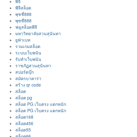
พีจี
พีจีสล็อต
พุชชี่888
พุซซี่888
ฟลูสล็อตพีจี
มหาวิทยาลัยสวนสุนันทา
ยูฟ่าเบท
รวมเกมสล็อต
ระบบเว็บพนัน
รับทำเว็บพนัน
ราชภัฏสวนสุนันทา
สปอร์ตบุ๊ก
สมัครบาคาร่า
สร้าง qr code
สล็อต
สล็อต pg
สล็อต PG เว็บตรง แตกหนัก
สล็อต PG เว็บตรง แตกหนัก
สล็อต168
สล็อต456
สล็อต55
สล็อต66