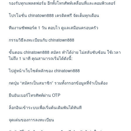
รองรับทุกแพลตฟอร์ม อีกทั้งโทรศัพท์เคลื่อนที่และคอมพิวเตอร์
โปรโมชั่น chinatown888 เครดิตฟรี จัดเต็มทุกเดือน
ทีมงานซัพพอร์ต 1 วัน ตอบไว ดูแลเสมือนครอบครัว
กรรมวิธีลงทะเบียนกับ chinatown888
ขั้นตอน chinatown888 สมัคร ทำได้ง่าย ไม่สลับซับซ้อน ใช้เวลา
ไม่ถึง 1 นาที คุณสามารถเริ่มได้ดังนี้:
ไปสู่หน้าเว็บไซต์หลักของ chinatown888
กดปุ่ม “สมัครเป็นสมาชิก” รวมทั้งกรอกข้อมูลที่จำเป็นต้อง
ยืนยันเบอร์โทรศัพท์ผ่าน OTP
ล็อกอินเข้าระบบเพื่อเริ่มต้นเดิมพันได้ทันที
จุดเด่นของการลงทะเบียน