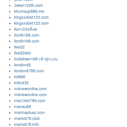
Joker123th.com
khumsup888.me
kingxxxbet123.com
kingxxxbet123.com
lion123สล็อต
lionth168.com
lionth168.com
live22
live22slot
lockdown168 เข้าสู่ระบบ
london45
london6789.com
lot888
lotto432
m4newonline.com
m4newonline.com
mac1bet789.com
macau69
marinapluss.com
mario678.club
mario678.info