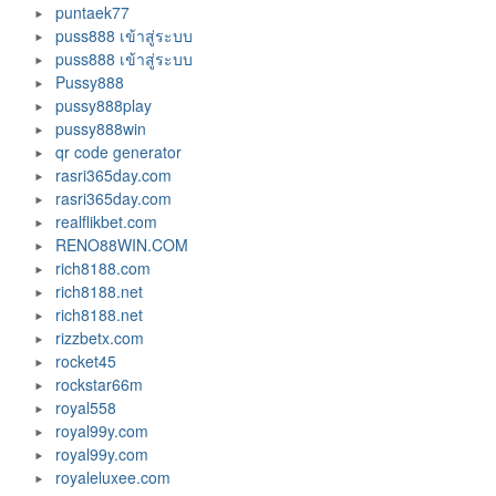
puntaek77
puss888 เข้าสู่ระบบ
puss888 เข้าสู่ระบบ
Pussy888
pussy888play
pussy888win
qr code generator
rasri365day.com
rasri365day.com
realflikbet.com
RENO88WIN.COM
rich8188.com
rich8188.net
rich8188.net
rizzbetx.com
rocket45
rockstar66m
royal558
royal99y.com
royal99y.com
royaleluxee.com