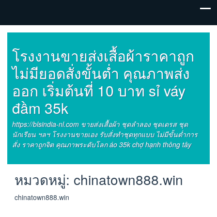
โรงงานขายส่งเสื้อผ้าราคาถูก
ไม่มียอดสั่งขั้นต่ำ คุณภาพส่ง
ออก เริ่มต้นที่ 10 บาท sỉ váy
đầm 35k
https://blsindia-nl.com ขายส่งเสื้อผ้า ชุดลำลอง ชุดเดรส ชุด
นักเรียน ฯลฯ โรงงานขายเอง รับสั่งทำชุดทุกแบบ ไม่มีขั้นต่ำการ
สั่ง ราคาถูกจิต คุณภาพระดับโลก áo 35k chợ hạnh thông tây
หมวดหมู่:
chinatown888.win
chinatown888.win