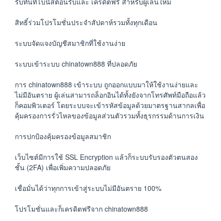
รับทันทีโบนัสต้อนรับและ เครดิตฟรี สำหรับผู้เล่นใหม่
สิทธิ์ร่วมโปรโมชั่นประจำสัปดาห์รวมทั้งทุกเดือน
ระบบจัดแจงบัญชีสมาชิกที่ใช้งานง่าย
ระบบเข้าระบบ chinatown888 ที่ปลอดภัย
การ chinatown888 เข้าระบบ ถูกออกแบบมาให้ใช้งานง่ายและ
ไม่มีอันตราย ผู้เล่นสามารถล็อกอินได้ทั้งยังจากโทรศัพท์มือถือแล้ว
ก็คอมพิวเตอร์ โดยระบบจะเข้ารหัสข้อมูลด้วยมาตรฐานสากลเพื่อ
คุ้มครองการรั่วไหลของข้อมูลส่วนตัวรวมทั้งธุรกรรมด้านการเงิน
การปกป้องคุ้มครองข้อมูลสมาชิก
เว็บไซต์มีการใช้ SSL Encryption แล้วก็ระบบรับรองตัวตนสอง
ชั้น (2FA) เพื่อเพิ่มความปลอดภัย
เชื่อมั่นได้ว่าทุกการเข้าสู่ระบบไม่มีอันตราย 100%
โปรโมชั่นและก็เครดิตฟรีจาก chinatown888