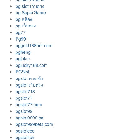
pg slot เว็บตรง
pg SuperGame
pg สล็อต
pg เว็บตรง
pg77
Pg99
pggold168bet.com
pgheng
pgjoker
pglucky168.com
PGSlot
pgslot ทางเข้า
pgslot เว็บตรง
pgslot718
pgslot77
pgslot77.com
pgslot99
pgslot9999.co
pgslot999bets.com
pgslotceo
pgslotfish