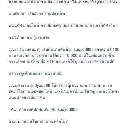
สล็อตออนไลน์จากค่ายดัง อย่างเช่น PG, Joker, Pragmatic Play
เกมยิงปลา เสือมังกร รวมทั้งรูเล็ต
พนันกีฬาออนไลน์ ครบอีกทั้งฟุตบอล บาสเกตบอล และก็กีฬาอื่นๆ
กรณีศึกษาจากผู้เล่นจริง
คุณเอ (นามสมมติ) เริ่มต้นเดิมพันด้วย sudyod888 เครดิตฟรี 100
บาท แล้วก็สามารถทำเงินได้กว่า 10,000 บาทในเดือนแรก ด้วย
การเลือกเกมสล็อตที่มี RTP สูงและก็ใช้อุบายการบริหารเงินที่ดี
บริการลูกค้าและความน่านับถือ
คณะทำงาน sudyod888 ให้บริการผู้เล่นตลอด 1 วัน สามารถ
ติดต่อได้ผ่านแชทสด ไลน์ และก็อีเมล เพื่อแก้ไขปัญหาแล้วก็ให้คำ
แนะนำอย่างมืออาชีพ
FAQ: คำถามที่มักพบเกี่ยวกับ sudyod888
ถาม: ฝากถอนใช้เวลานานหรือไม่?