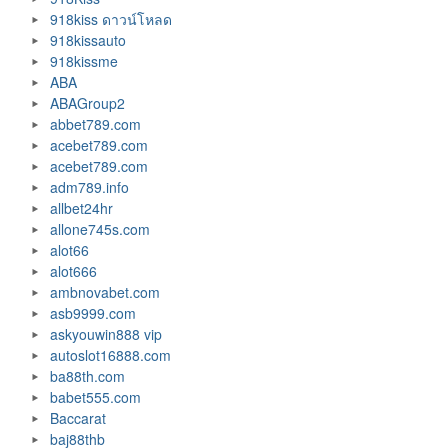
918kiss ดาวน์โหลด
918kissauto
918kissme
ABA
ABAGroup2
abbet789.com
acebet789.com
acebet789.com
adm789.info
allbet24hr
allone745s.com
alot66
alot666
ambnovabet.com
asb9999.com
askyouwin888 vip
autoslot16888.com
ba88th.com
babet555.com
Baccarat
baj88thb