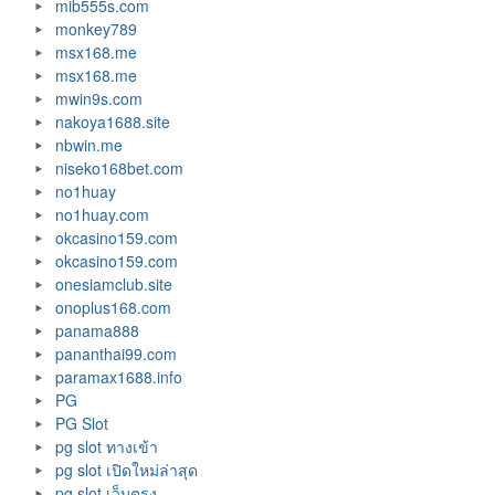
mib555s.com
monkey789
msx168.me
msx168.me
mwin9s.com
nakoya1688.site
nbwin.me
niseko168bet.com
no1huay
no1huay.com
okcasino159.com
okcasino159.com
onesiamclub.site
onoplus168.com
panama888
pananthai99.com
paramax1688.info
PG
PG Slot
pg slot ทางเข้า
pg slot เปิดใหม่ล่าสุด
pg slot เว็บตรง