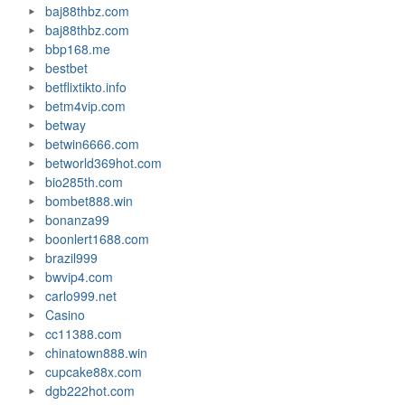
baj88thbz.com
baj88thbz.com
bbp168.me
bestbet
betflixtikto.info
betm4vip.com
betway
betwin6666.com
betworld369hot.com
bio285th.com
bombet888.win
bonanza99
boonlert1688.com
brazil999
bwvip4.com
carlo999.net
Casino
cc11388.com
chinatown888.win
cupcake88x.com
dgb222hot.com