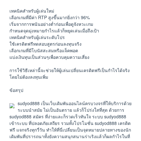
เทคนิคสำหรับผู้เล่นใหม่
เลือกเกมที่มีค่า RTP สูงขึ้นมากยิ่งกว่า 96%
เริ่มจากการพนันอย่างต่ำก่อนเพื่อดูจังหวะเกม
กำหนดจุดมุ่งหมายกำไรแล้วก็หยุดเล่นเมื่อถึงเป้า
เทคนิคสำหรับผู้เล่นระดับโปร
ใช้เครดิตฟรีทดสอบสูตรก่อนลงทุนจริง
เลือกเกมที่มีโบนัสสะสมหรือแจ็คพอต
แบ่งเงินทุนเป็นส่วนๆเพื่อควบคุมความเสี่ยง
การใช้วิธีเหล่านี้จะช่วยให้ผู้เล่นเปลี่ยนเครดิตฟรีเป็นกำไรได้จริง
โดยไม่ต้องลงทุนเพิ่ม
ข้อสรุป
sudyod888 เป็นเว็บเดิมพันออนไลน์ครบวงจรที่ให้บริการด้วย
ระบบนำสมัย ไม่เป็นอันตราย แล้วก็โปร่งใสที่สุด ด้วยการ
sudyod888 สมัคร ที่ง่ายและก็รวดเร็วทันใจ ระบบ sudyod888
เข้าระบบ ที่ปลอดภัยเสถียร รวมทั้งโปรโมชั่น sudyod888 เครดิต
ฟรี แจกจริงทุกวี่วัน ทำให้ที่นี่เปลี่ยนเป็นจุดหมายปลายทางของนัก
เดิมพันที่ปรารถนาทั้งยังความสนุกสนานร่าเริงแล้วก็ผลกำไรในที่