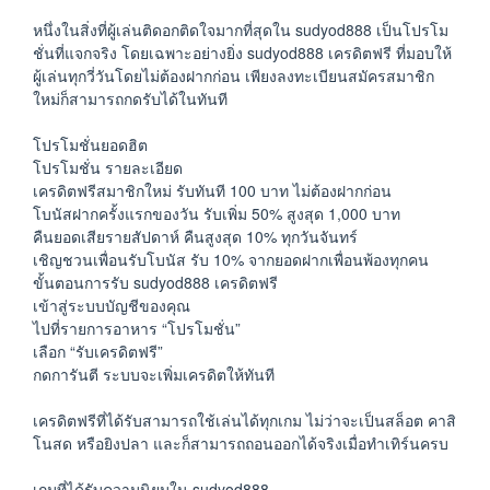
หนึ่งในสิ่งที่ผู้เล่นติดอกติดใจมากที่สุดใน sudyod888 เป็นโปรโม
ชั่นที่แจกจริง โดยเฉพาะอย่างยิ่ง sudyod888 เครดิตฟรี ที่มอบให้
ผู้เล่นทุกวี่วันโดยไม่ต้องฝากก่อน เพียงลงทะเบียนสมัครสมาชิก
ใหม่ก็สามารถกดรับได้ในทันที
โปรโมชั่นยอดฮิต
โปรโมชั่น รายละเอียด
เครดิตฟรีสมาชิกใหม่ รับทันที 100 บาท ไม่ต้องฝากก่อน
โบนัสฝากครั้งแรกของวัน รับเพิ่ม 50% สูงสุด 1,000 บาท
คืนยอดเสียรายสัปดาห์ คืนสูงสุด 10% ทุกวันจันทร์
เชิญชวนเพื่อนรับโบนัส รับ 10% จากยอดฝากเพื่อนพ้องทุกคน
ขั้นตอนการรับ sudyod888 เครดิตฟรี
เข้าสู่ระบบบัญชีของคุณ
ไปที่รายการอาหาร “โปรโมชั่น”
เลือก “รับเครดิตฟรี”
กดการันตี ระบบจะเพิ่มเครดิตให้ทันที
เครดิตฟรีที่ได้รับสามารถใช้เล่นได้ทุกเกม ไม่ว่าจะเป็นสล็อต คาสิ
โนสด หรือยิงปลา และก็สามารถถอนออกได้จริงเมื่อทำเทิร์นครบ
เกมที่ได้รับความนิยมใน sudyod888