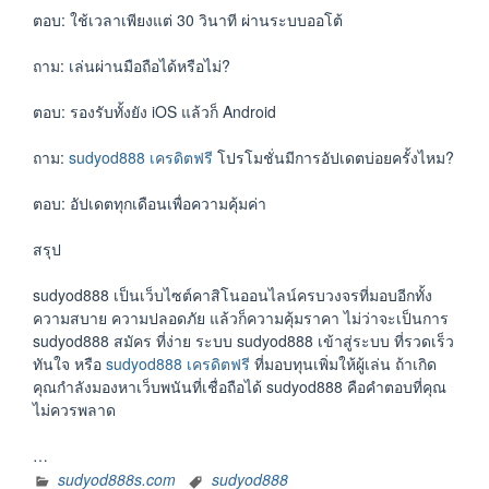
ตอบ: ใช้เวลาเพียงแต่ 30 วินาที ผ่านระบบออโต้
ถาม: เล่นผ่านมือถือได้หรือไม่?
ตอบ: รองรับทั้งยัง iOS แล้วก็ Android
ถาม:
sudyod888 เครดิตฟรี
โปรโมชั่นมีการอัปเดตบ่อยครั้งไหม?
ตอบ: อัปเดตทุกเดือนเพื่อความคุ้มค่า
สรุป
sudyod888 เป็นเว็บไซต์คาสิโนออนไลน์ครบวงจรที่มอบอีกทั้ง
ความสบาย ความปลอดภัย แล้วก็ความคุ้มราคา ไม่ว่าจะเป็นการ
sudyod888 สมัคร ที่ง่าย ระบบ sudyod888 เข้าสู่ระบบ ที่รวดเร็ว
ทันใจ หรือ
sudyod888 เครดิตฟรี
ที่มอบทุนเพิ่มให้ผู้เล่น ถ้าเกิด
คุณกำลังมองหาเว็บพนันที่เชื่อถือได้ sudyod888 คือคำตอบที่คุณ
ไม่ควรพลาด
…
sudyod888s.com
sudyod888