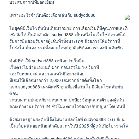
ประสบการณ์ที่ยอดเยี่ยม
เพราะอะไรจำเป็นต้องเลือกเล่นกับ sudyod888
ในยุคที่มีเว็บไซต์พนันเกิดมากมาย การเลือกเว็บที่มีคุณภาพและก็
เชื่อถือได้เป็นสิ่งสำคัญ sudyod888 เป็นหนึ่งในเว็บไซต์ตรงที่ได้
รับการยินยอมรับจากผู้เล่นทั่วทั้งประเทศ ด้วยการให้บริการที่
โปร่งใส มั่นคง รวมทั้งตอบโจทย์ทุกสิ่งที่ต้องการของนักเดิมพัน
ข้อดีที่ทำให้ sudyod888 เหนือกว่าเว็บอื่น
เว็บตรงไม่ผ่านเอเย่นต์ ฝาก-ถอนเร็วใน 10 วินาที
รองรับทุกแบงค์ และวอเลทไม่มีอย่างน้อย
มีเกมให้เลือกมากกว่า 2,000 เกมจากค่ายดังทั้งโลก
แจก sudyod888 เครดิตฟรี ทุกเมื่อเชื่อวัน ไม่มีเงื่อนไขสลับซับ
ซ้อน
ระบบความปลอดภัยระดับสากล ปกป้องข้อมูลส่วนตัวของผู้เล่น
คณะทำงานบริการ 24 ชั่วโมง ตอบไวจัดการกับปัญหาโดยทันที
ด้วยมาตรฐานระดับนี้จึงไม่น่าแปลกใจที่ sudyod888 จะเปลี่ยน
เป็นเว็บพนันยอดนิยมลำดับแรกๆในปี 2025 ที่ผู้เล่นมือโปรวางใจ
แนวทางสมัครสมาชิก sudyod888 สมัครง่ายในไม่กี่ขั้นตอน