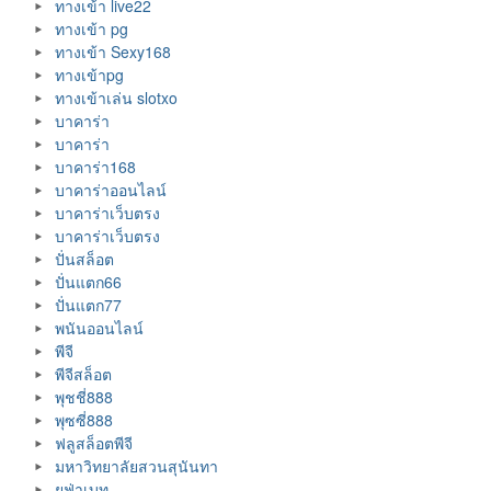
ทางเข้า live22
ทางเข้า pg
ทางเข้า Sexy168
ทางเข้าpg
ทางเข้าเล่น slotxo
บาคาร่า
บาคาร่า
บาคาร่า168
บาคาร่าออนไลน์
บาคาร่าเว็บตรง
บาคาร่าเว็บตรง
ปั่นสล็อต
ปั่นแตก66
ปั่นแตก77
พนันออนไลน์
พีจี
พีจีสล็อต
พุชชี่888
พุซซี่888
ฟลูสล็อตพีจี
มหาวิทยาลัยสวนสุนันทา
ยูฟ่าเบท