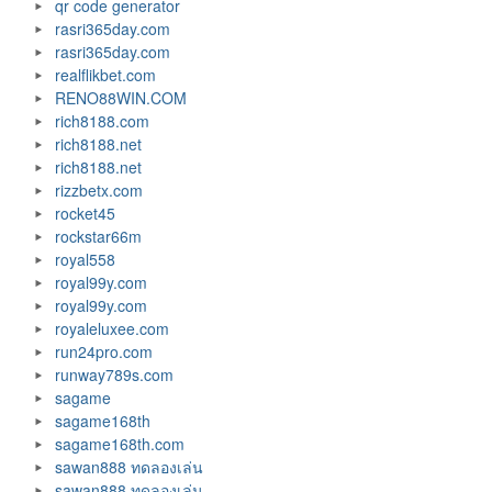
qr code generator
rasri365day.com
rasri365day.com
realflikbet.com
RENO88WIN.COM
rich8188.com
rich8188.net
rich8188.net
rizzbetx.com
rocket45
rockstar66m
royal558
royal99y.com
royal99y.com
royaleluxee.com
run24pro.com
runway789s.com
sagame
sagame168th
sagame168th.com
sawan888 ทดลองเล่น
sawan888 ทดลองเล่น