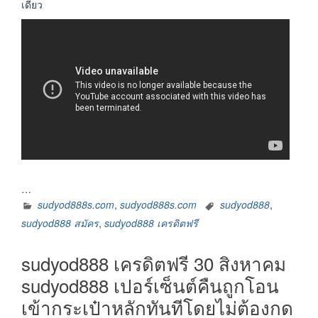
เดียว
…
sudyod888s.com
,
sudyod888s.com
sudyod888
,
sudyod888 สมัคร
,
sudyod888 เครดิตฟรี
sudyod888 เครดิตฟรี 30 สิงหาคม
sudyod888 เปอร์เซ็นต์คืนถูกโอน
เข้ากระเป๋าหลักทันทีโดยไม่ต้องกด