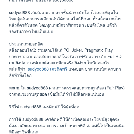
sudyod888 สะสมเกมจากค่ายชั้นนำระดับโลกไว้เยอะที่สุดใน
ไทย ผู้เล่นสามารถเลือกเล่นได้ตามสไตล์ที่ชอบ ทั้งสล็อต เกมไพ่
แล้วก็คาสิโนสด โดยทุกเกมมีกราฟิกสวย ระบบลื่นไหล แล้วก็
รองรับภาษาไทยเต็มแบบ
ประเภทเกมยอดฮิต
สล็อตออนไลน์: รวมค่ายได้แก่ PG, Joker, Pragmatic Play
บาคาร่า: ถ่ายทอดสดจากคาสิโนจริง ภาพชัดแจ๋วระดับ Full HD
เกมยิงปลา: เอฟเฟกต์สวยเหมือนจริง ยิงง่าย โบนัสออกไว
พนันกีฬา:
sudyod888 เครดิตฟรี
แทงบอล บาส เทนนิส ครบทุก
ลีกทั่วทั้งโลก
ทุกเกมใน sudyod888 ผ่านการตรวจสอบความถูกต้อง (Fair Play)
จากหน่วยงานสุดยอด เชื่อมั่นได้ว่าไม่มีล็อกผลแน่นอน
วิธีใช้ sudyod888 เครดิตฟรี ให้คุ้มที่สุด
การใช้ sudyod888 เครดิตฟรี ให้กำเนิดคุณประโยชน์สูงสุดจะ
ต้องอาศัยแนวทางและการวางเป้าหมายที่ดี ต่อแต่นี้ไปเป็นเทคนิค
ที่มืออาชีพชี้แนะ