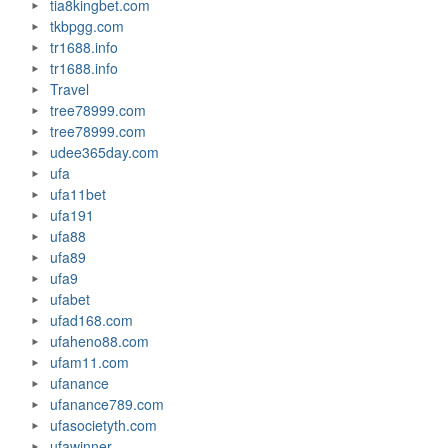
tia8kingbet.com
tkbpgg.com
tr1688.info
tr1688.info
Travel
tree78999.com
tree78999.com
udee365day.com
ufa
ufa11bet
ufa191
ufa88
ufa89
ufa9
ufabet
ufad168.com
ufaheno88.com
ufam11.com
ufanance
ufanance789.com
ufasocietyth.com
ufawinner