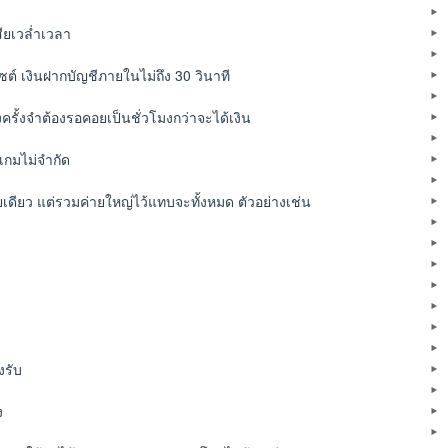
ียเวล่ำเวลา
ต์ เงินฝากบัญชีภายในไม่ถึง 30 วินาที
างครั้งจำต้องรอคอยเป็นชั่วโมงกว่าจะได้เงิน
เกมไม่จำกัด
ค่ายเดียว แต่รวมค่ายใหญ่ไว้แทบจะทั้งหมด ตัวอย่างเช่น
งรับ
ง