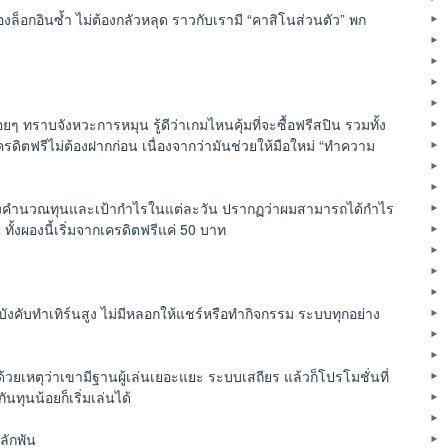
้องล็อกอินซ้ำ ไม่ต้องกลัวหลุด ราวกับเรามี “คาสิโนส่วนตัว” พก
ๆ ทราบจังหวะการหมุน รู้ดีว่าเกมไหนคุ้มที่จะซื้อฟรีสปิน รวมทั้ง
ดิตฟรีไม่ต้องฝากก่อน เนื่องจากว่ามันช่วยให้มือใหม่ “ทำความ
นวทางคำนวณทุนและเป้ากำไรในแต่ละวัน ปรากฏว่าผมสามารถได้กำไร
ทั้งผองนี้เริ่มจากเครดิตฟรีแค่ 50 บาท
รบังคับทำเทิร์นสูง ไม่มีหลอกให้แชร์หรือทำกิจกรรม ระบบทุกอย่าง
ด้วยเหตุว่าเขามีฐานผู้เล่นเยอะแยะ ระบบเสถียร แล้วก็โปรโมชั่นที่
ันทุนน้อยก็เริ่มเล่นได้
ลักพัน