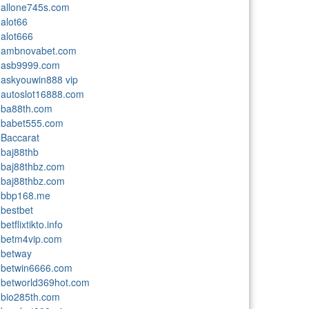
allone745s.com
alot66
alot666
ambnovabet.com
asb9999.com
askyouwin888 vip
autoslot16888.com
ba88th.com
babet555.com
Baccarat
baj88thb
baj88thbz.com
baj88thbz.com
bbp168.me
bestbet
betflixtikto.info
betm4vip.com
betway
betwin6666.com
betworld369hot.com
bio285th.com