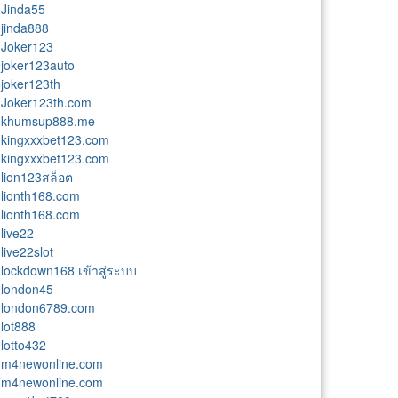
Jinda55
jinda888
Joker123
joker123auto
joker123th
Joker123th.com
khumsup888.me
kingxxxbet123.com
kingxxxbet123.com
lion123สล็อต
lionth168.com
lionth168.com
live22
live22slot
lockdown168 เข้าสู่ระบบ
london45
london6789.com
lot888
lotto432
m4newonline.com
m4newonline.com