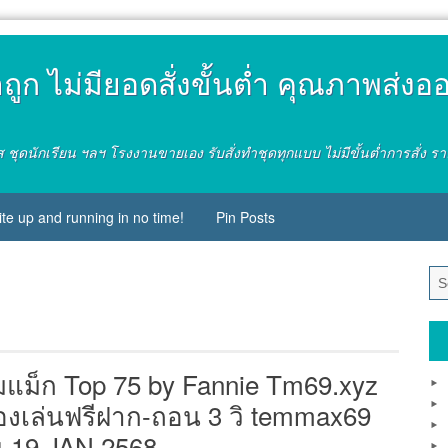
ก ไม่มียอดสั่งขั้นต่ำ คุณภาพส่งออก
ดรส ชุดนักเรียน ฯลฯ โรงงานขายเอง รับสั่งทำชุดทุกแบบ ไม่มีขั้นต่ำการสั่
ite up and running in no time!
Pin Posts
แม็ก Top 75 by Fannie Tm69.xyz
งเล่นฟรีฝาก-ถอน 3 วิ temmax69
น 19 JAN 2568