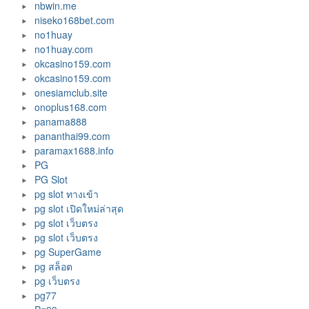
nbwin.me
niseko168bet.com
no1huay
no1huay.com
okcasino159.com
okcasino159.com
onesiamclub.site
onoplus168.com
panama888
pananthai99.com
paramax1688.info
PG
PG Slot
pg slot ทางเข้า
pg slot เปิดใหม่ล่าสุด
pg slot เว็บตรง
pg slot เว็บตรง
pg SuperGame
pg สล็อต
pg เว็บตรง
pg77