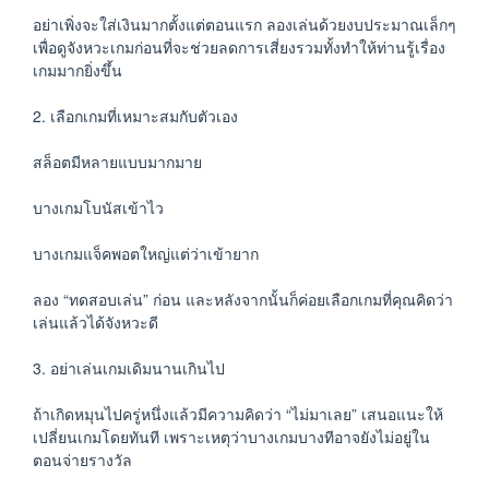
อย่าเพิ่งจะใส่เงินมากตั้งแต่ตอนแรก ลองเล่นด้วยงบประมาณเล็กๆ
เพื่อดูจังหวะเกมก่อนที่จะช่วยลดการเสี่ยงรวมทั้งทำให้ท่านรู้เรื่อง
เกมมากยิ่งขึ้น
2. เลือกเกมที่เหมาะสมกับตัวเอง
สล็อตมีหลายแบบมากมาย
บางเกมโบนัสเข้าไว
บางเกมแจ็คพอตใหญ่แต่ว่าเข้ายาก
ลอง “ทดสอบเล่น” ก่อน และหลังจากนั้นก็ค่อยเลือกเกมที่คุณคิดว่า
เล่นแล้วได้จังหวะดี
3. อย่าเล่นเกมเดิมนานเกินไป
ถ้าเกิดหมุนไปครู่หนึ่งแล้วมีความคิดว่า “ไม่มาเลย” เสนอแนะให้
เปลี่ยนเกมโดยทันที เพราะเหตุว่าบางเกมบางทีอาจยังไม่อยู่ใน
ตอนจ่ายรางวัล