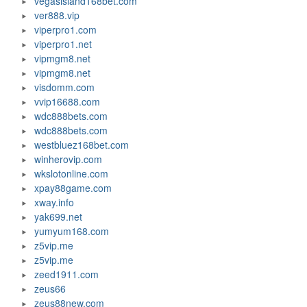
vegasisland168bet.com
ver888.vip
viperpro1.com
viperpro1.net
vipmgm8.net
vipmgm8.net
visdomm.com
vvip16688.com
wdc888bets.com
wdc888bets.com
westbluez168bet.com
winherovip.com
wkslotonline.com
xpay88game.com
xway.info
yak699.net
yumyum168.com
z5vip.me
z5vip.me
zeed1911.com
zeus66
zeus88new.com