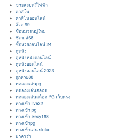
ขายส่งบุหรี่ไฟฟ้า
คาสิโน
คาสิโนออนไลน์
จ๊วด 69
ชื่อหมวดหมู่ใหม่
ซีเกมส์68
ซื้อหวยออนไลน์ 24
ดูหนัง
ดูหนังหนังออนไลน์
ดูหนังออนไลน์
ดูหนังออนไลน์ 2023
ถูกหวย88
ทดลองเล่นpg
ทดลองเล่นสล็อต
ทดลองเล่นสล็อต PG เว็บตรง
ทางเข้า live22
ทางเข้า pg
ทางเข้า Sexy168
ทางเข้าpg
ทางเข้าเล่น slotxo
บาคาร่า