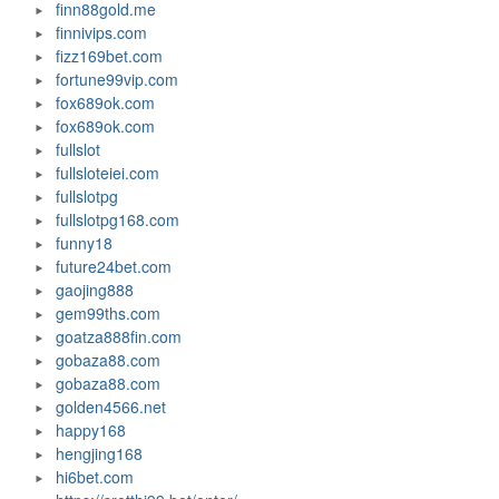
finn88gold.me
finnivips.com
fizz169bet.com
fortune99vip.com
fox689ok.com
fox689ok.com
fullslot
fullsloteiei.com
fullslotpg
fullslotpg168.com
funny18
future24bet.com
gaojing888
gem99ths.com
goatza888fin.com
gobaza88.com
gobaza88.com
golden4566.net
happy168
hengjing168
hi6bet.com