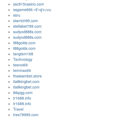
ssc915casino.com
ssgame666 เข้าสู่ระบบ
ssru
starrich99.com
stellabet789.com
sudyod888s.com
sudyod888s.com
t88golds.com
t88golds.com
tangtem168
Technology
teenoi69
temmax69
thaisiambet.store
tia8kingbet.com
tia8kingbet.com
tkbpgg.com
tr1688.info
tr1688.info
Travel
tree78999.com