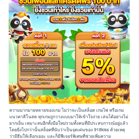
ความมากมายหลายของเกม ไม่ว่าจะเป็นสล็อต เกมไพ่ หรือเกม
แนวคาสิโนสด ทุกเกมถูกวางแบบมาให้เข้าใจง่าย เล่นได้อย่างไม่
ยากเย็น เหมาะสมอีกทั้งมือใหม่รวมทั้งคนที่มีประสบการณ์อยู่แล้ว
โดยยิ่งไปกว่านั้นสล็อตที่นับว่าเป็นจุดเด่นของ 918kiss ด้วยเหตุ
ว่ามีธีมให้เลือกเยอะ และก็มีฟีเจอร์พิเศษที่ช่วยเพิ่มความ