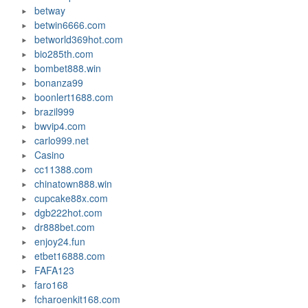
betway
betwin6666.com
betworld369hot.com
bio285th.com
bombet888.win
bonanza99
boonlert1688.com
brazil999
bwvip4.com
carlo999.net
Casino
cc11388.com
chinatown888.win
cupcake88x.com
dgb222hot.com
dr888bet.com
enjoy24.fun
etbet16888.com
FAFA123
faro168
fcharoenkit168.com