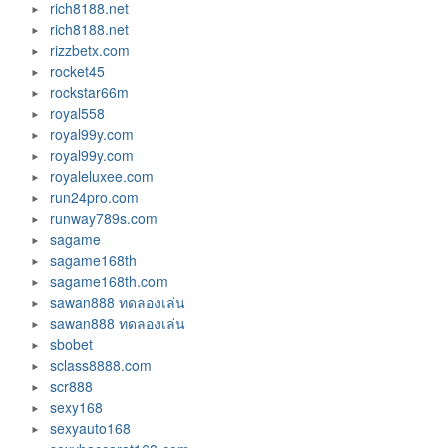
rich8188.net
rich8188.net
rizzbetx.com
rocket45
rockstar66m
royal558
royal99y.com
royal99y.com
royaleluxee.com
run24pro.com
runway789s.com
sagame
sagame168th
sagame168th.com
sawan888 ทดลองเล่น
sawan888 ทดลองเล่น
sbobet
sclass8888.com
scr888
sexy168
sexyauto168