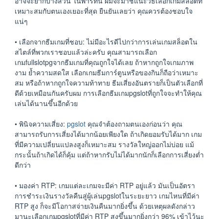
อาจจะยากบางส่วน ในพาร์ทนี้ ผมจะมาชี้แนะวิธีเลือกเกมสล็อตที่
เหมาะสมกับตนเองเยอะที่สุด ยืนยันเลยว่า คุณควรต้องชอบใจ
แน่ๆ
• เลือกจากธีมเกมที่ชอบ: ไม่มีอะไรดีไปกว่าการเล่นเกมสล็อตใน
สไตล์ที่พวกเราชอบแล้วล่ะครับ คุณสามารถเลือก
เกมfullslotpgจากธีมเกมที่คุณถูกใจได้เลย ถ้าหากถูกใจเกมภาพ
งาม ย้ำความสดใส เลือกเกมธีมการ์ตูนหรือของกินก็ถือว่าเหมาะ
สม หรือถ้าหากถูกใจความท้าทาย ธีมเสี่ยงอันตรายก็เป็นตัวเลือกที่
ดีด้วยเหมือนกันครับผม การเลือกธีมเกมpgslotที่ถูกใจจะทำให้คุณ
เล่นได้นานขึ้นอีกด้วย
• พินิจความเสี่ยง:
pgslot
คุณจำต้องถามตนเองก่อนว่า คุณ
สามารถรับการเสี่ยงได้มากน้อยเพียงใด ถ้าเกิดยอมรับได้มาก เกม
ที่มีความเปลี่ยนแปลงสูงก็เหมาะสม รางวัลใหญ่ออกไม่บ่อย แม้
กระนั้นถ้าเกิดได้ก็คุ้ม แต่ถ้าหากรับไม่ได้มากนักก็เลือกการเสี่ยงต่ำ
ดีกว่า
• มองค่า RTP: เกมแต่ละเกมจะมีค่า RTP อยู่แล้ว มันเป็นอัตรา
การชำระเงินรางวัลคืนสู่ผู้เล่นpgslotในระยะยาว เกมไหนที่มีค่า
RTP สูง ก็จะมีโอกาสจ่ายเงินคืนมากยิ่งขึ้น ด้วยเหตุผลดังกล่าว
มานะเลือกเกมpgslotที่มีค่า RTP สูงขึ้นมากยิ่งกว่า 96% เข้าไว้นะ