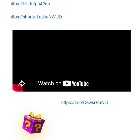
https://bitt.to/pe42qh
https://shorturl.asia/NWlJD
https://t.co/DewsrRaN4i
…