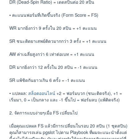
DR (Dead-Spin Ratio) = เดดสปินต่อ 20 สปิน
• คะแนนฟอร์มที่เกิดขึ้นจริง (Form Score = FS)
WR มากยิ่งกว่า 9 ครั้งใน 20 สปิน = +1 คะแนน
SR ชนะติดยาเสพย์ติดวมากกว่า 3 ครั้ง = +1 คะแนน
AW ค่าเฉลี่ยสูงกว่า 6 เท่าต่อเบท = +1 คะแนน
DR มากยิ่งกว่า 12 ครั้งใน 20 สปิน = -1 คะแนน
SR แพ้ชิดกันยาวเกิน 6 ครั้ง = -1 คะแนน
• แปลผล:
สล็อตออนไลน์
+2 = ฟอร์มบวก (ชนะติดจริง), +1 =
เริ่มมา, 0 = เป็นกลาง และ -1 ขึ้นไป = ฟอร์มลบ (แพ้ติดจริง)
2. จัดการแบบง่ายๆเมื่อ FS เปลี่ยนไป
เมื่อคุณแปลผล FS แล้วมีการเปลี่ยนในรอบ 20 สปิน (1 ชุดสปิน)
คุณก็สามารถเล่น pgslot ไปตาม Playbook ที่ผมจะแนะนำตั้งแต่
นี้ต่อไปได้เหมือนกัน มันจะช่วยทำให้คุณจัดการกับสถานการณ์ที่