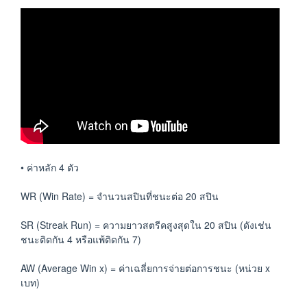
• ค่าหลัก 4 ตัว
WR (Win Rate) = จำนวนสปินที่ชนะต่อ 20 สปิน
SR (Streak Run) = ความยาวสตรีคสูงสุดใน 20 สปิน (ดังเช่น
ชนะติดกัน 4 หรือแพ้ติดกัน 7)
AW (Average Win x) = ค่าเฉลี่ยการจ่ายต่อการชนะ (หน่วย x
เบท)