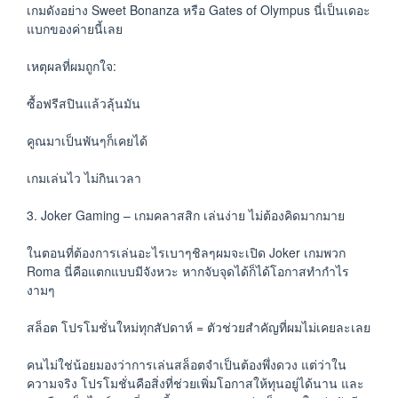
เกมดังอย่าง Sweet Bonanza หรือ Gates of Olympus นี่เป็นเดอะ
แบกของค่ายนี้เลย
เหตุผลที่ผมถูกใจ:
ซื้อฟรีสปินแล้วลุ้นมัน
คูณมาเป็นพันๆก็เคยได้
เกมเล่นไว ไม่กินเวลา
3. Joker Gaming – เกมคลาสสิก เล่นง่าย ไม่ต้องคิดมากมาย
ในตอนที่ต้องการเล่นอะไรเบาๆชิลๆผมจะเปิด Joker เกมพวก
Roma นี่คือแตกแบบมีจังหวะ หากจับจุดได้ก็ได้โอกาสทำกำไร
งามๆ
สล็อต โปรโมชั่นใหม่ทุกสัปดาห์ = ตัวช่วยสำคัญที่ผมไม่เคยละเลย
คนไม่ใช่น้อยมองว่าการเล่นสล็อตจำเป็นต้องพึ่งดวง แต่ว่าใน
ความจริง โปรโมชั่นคือสิ่งที่ช่วยเพิ่มโอกาสให้ทุนอยู่ได้นาน และ