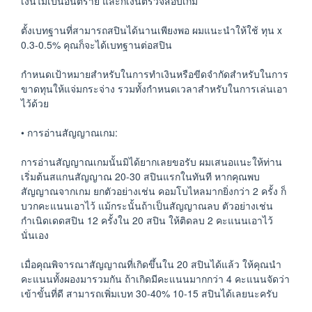
เงินไม่เป็นอันตราย และก็เงินตรวจสอบเกม
ตั้งเบทฐานที่สามารถสปินได้นานเพียงพอ ผมแนะนำให้ใช้ ทุน x
0.3-0.5% คุณก็จะได้เบทฐานต่อสปิน
กำหนดเป้าหมายสำหรับในการทำเงินหรือขีดจำกัดสำหรับในการ
ขาดทุนให้แจ่มกระจ่าง รวมทั้งกำหนดเวลาสำหรับในการเล่นเอา
ไว้ด้วย
• การอ่านสัญญาณเกม:
การอ่านสัญญาณเกมนั้นมิได้ยากเลยขอรับ ผมเสนอแนะให้ท่าน
เริ่มต้นสแกนสัญญาณ 20-30 สปินแรกในทันที หากคุณพบ
สัญญาณจากเกม ยกตัวอย่างเช่น คอมโบไหลมากยิ่งกว่า 2 ครั้ง ก็
บวกคะแนนเอาไว้ แม้กระนั้นถ้าเป็นสัญญาณลบ ตัวอย่างเช่น
กำเนิดเดดสปิน 12 ครั้งใน 20 สปิน ให้ติดลบ 2 คะแนนเอาไว้
นั่นเอง
เมื่อคุณพิจารณาสัญญาณที่เกิดขึ้นใน 20 สปินได้แล้ว ให้คุณนำ
คะแนนทั้งผองมารวมกัน ถ้าเกิดมีคะแนนมากกว่า 4 คะแนนจัดว่า
เข้าขั้นที่ดี สามารถเพิ่มเบท 30-40% 10-15 สปินได้เลยนะครับ