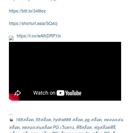
https://bitt.to/34l8ez
https://shorturl.asia/SQ4cj
https://t.co/wAIhDRP1tx
…
168สล็อต
,
55สล็อต
,
hydra888 สล็อต
,
pg สล็อต
,
ทดลองเล่น
สล็อต
,
ทดลองเล่นสล็อต PG เว็บตรง
,
พีจีสล็อต
,
ฟลูสล็อตพีจี
,