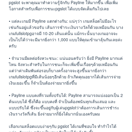
pgslot จะพาคุณมาทำความรู้จักกับ Payline ให้มากขึ้น เพื่อเพิ่ม
โอกาสสำหรับเพื่อการชนะpgslot ได้แบบจัดเต็มกันไปเลย
• แต่ละเกมมี Payline แตกต่างกัน: แน่ๆว่า เกมสล็อตไม่มีอะไร
เช่นกันอยู่แล้วขอรับ เส้นการชำระเงินรางวัลก็ด้วยเหมือนกัน บาง
เกมfullslotpgอาจมี 10-20 เส้นแค่นั้น แม้กระนั้นบางเกมอาจจะ
เป็นไปได้ว่าจะมีมากยิ่งกว่า 1,000 แบบให้คุณเข้ามาลุ้นกันเลยล่ะ
ครับ
• จำนวนมีผลต่อจังหวะชนะ: แน่นอนครับว่า ยิ่งมี Payline มากแค่
ไหน จังหวะสำหรับในการชนะก็จะเพิ่มขึ้นเรื่อยๆด้วยเหมือนกัน
แต่ว่าค่าเดิมพันต่อรอบก็บางครั้งอาจจะสูงขึ้นมากยิ่งกว่า
เกมfullslotpgที่มีเส้นน้อยๆอีกด้วย ถ้าเกิดคุณอยากได้เส้นการจ่าย
เงินเยอะขึ้น ก็จำเป็นต้องจ่ายมากยิ่งขึ้น
• Payline แบบคงที่รวมทั้งปรับได้: Payline สามารถแบ่งออกเป็น 2
ต้นแบบได้ ซึ่งก็คือ แบบคงที่ จำเป็นต้องพนันทุกเส้นเสมอ และ
แบบปรับได้ ซึ่งจะขึ้นอยู่กับผู้เล่นpgslotว่าต้องการเส้นการชำระ
เงินรางวัลกี่เส้น ยิ่งจ่ายมากก็ยิ่งได้มากนั่นเองครับผม
เลือกเกมสล็อตแบบง่ายๆกับ pgslot ได้เกมที่ชอบใจ ทำกำไรได้