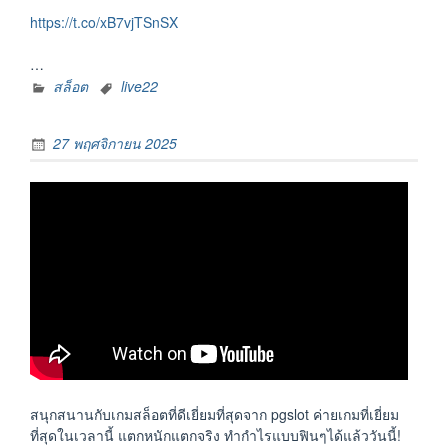
https://t.co/xB7vjTSnSX
…
สล็อต
live22
27 พฤศจิกายน 2025
สนุกสนานกับเกมสล็อตที่ดีเยี่ยมที่สุดจาก pgslot ค่ายเกมที่เยี่ยม
ที่สุดในเวลานี้ แตกหนักแตกจริง ทำกำไรแบบฟินๆได้แล้ววันนี้!