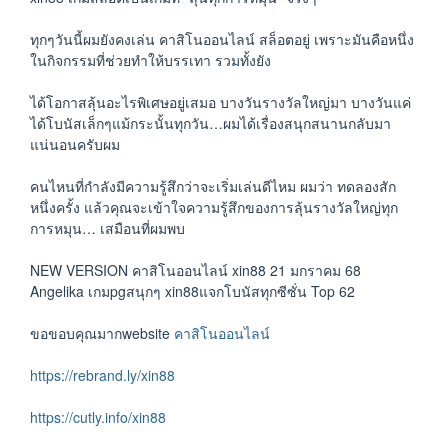
ทุกๆวันนี้ผมยังคงเล่น คาสิโนออนไลน์ สล็อตอยู่ เพราะมันคือหนึ่ง
ในกิจกรรมที่ช่วยทำให้บรรเทา รวมทั้งยัง
ได้โอกาสลุ้นอะไรพิเศษอยู่เสมอ บางวันรางวัลใหญ่มา บางวันแค่
ได้โบนัสเล็กๆแม้กระนั้นทุกวัน…ผมได้เรื่องสนุกสนานกลับมา
แน่นอนครับผม
คนไหนที่กำลังมีความรู้สึกว่าจะเริ่มเล่นดีไหม ผมว่า ทดลองสัก
หนึ่งครั้ง แล้วคุณจะเข้าใจความรู้สึกของการลุ้นรางวัลใหญ่ทุก
การหมุน… เสมือนที่ผมพบ
NEW VERSION คาสิโนออนไลน์ xin88 21 มกราคม 68
Angelika เกมpgสนุกๆ xin88แจกโบนัสทุกซีซั่น Top 62
ขอขอบคุณมากwebsite
คาสิโนออนไลน์
https://rebrand.ly/xin88
https://cutly.info/xin88