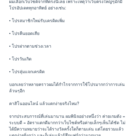
ผมเลือกเว็บไซต์จากที่ตรงนี้เลย เพราะเหตุว่าเว็บตรงใหญ่ๆมักมี
โปรอัปเดตทุกอาทิตย์ อย่างเช่น:
• โปรสมาชิกใหม่รับเครดิตเพิ่ม
• โปรคืนยอดเสีย
• โปรฝากตามช่วงเวลา
• โปรวันเกิด
• โปรสุ่มแจกเครดิต
บอกเลยว่าหลายคราวผมได้กำไรจากการใช้โปรมากกว่าการเล่น
ล้วนๆอีก
คาสิโนออนไลน์ แล้วแตกง่ายจริงไหม?
จากประสบการณ์ที่เล่นมานาน ผมพินิจอย่างหนึ่งว่า ค่ายเกมดัง =
ระบบดี = อัตราแตกดีมากกว่าเว็บไซต์หรือค่ายเล็กๆเห็นได้ชัด ไม่
ได้มีความหมายว่าจะได้รางวัลครั้งใดก็ตามเล่น แต่โดยรวมแล้ว
แตกง่ายยิ่งกว่า และก็เล่นแล้วรู้สึกแฟร์กว่ามากมาย