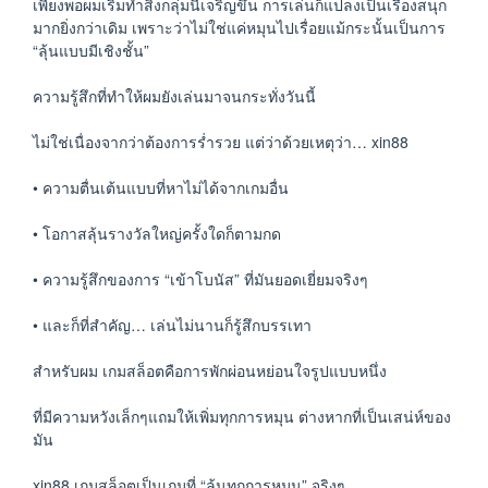
เพียงพอผมเริ่มทำสิ่งกลุ่มนี้เจริญขึ้น การเล่นก็แปลงเป็นเรื่องสนุก
มากยิ่งกว่าเดิม เพราะว่าไม่ใช่แค่หมุนไปเรื่อยแม้กระนั้นเป็นการ
“ลุ้นแบบมีเชิงชั้น”
ความรู้สึกที่ทำให้ผมยังเล่นมาจนกระทั่งวันนี้
ไม่ใช่เนื่องจากว่าต้องการร่ำรวย แต่ว่าด้วยเหตุว่า… xin88
• ความตื่นเต้นแบบที่หาไม่ได้จากเกมอื่น
• โอกาสลุ้นรางวัลใหญ่ครั้งใดก็ตามกด
• ความรู้สึกของการ “เข้าโบนัส” ที่มันยอดเยี่ยมจริงๆ
• และก็ที่สำคัญ… เล่นไม่นานก็รู้สึกบรรเทา
สำหรับผม เกมสล็อตคือการพักผ่อนหย่อนใจรูปแบบหนึ่ง
ที่มีความหวังเล็กๆแถมให้เพิ่มทุกการหมุน ต่างหากที่เป็นเสน่ห์ของ
มัน
xin88 เกมสล็อตเป็นเกมที่ “ลุ้นทุกการหมุน” จริงๆ