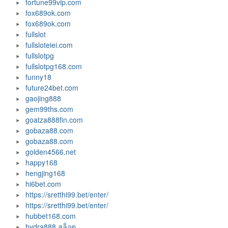
fortune99vip.com
fox689ok.com
fox689ok.com
fullslot
fullsloteiei.com
fullslotpg
fullslotpg168.com
funny18
future24bet.com
gaojing888
gem99ths.com
goatza888fin.com
gobaza88.com
gobaza88.com
golden4566.net
happy168
hengjing168
hi6bet.com
https://sretthi99.bet/enter/
https://sretthi99.bet/enter/
hubbet168.com
hydra888 สล็อต