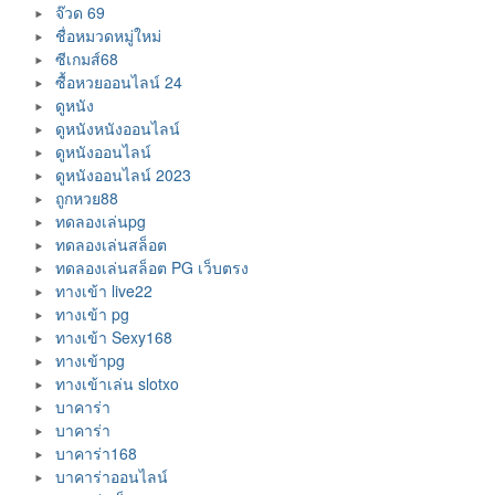
จ๊วด 69
ชื่อหมวดหมู่ใหม่
ซีเกมส์68
ซื้อหวยออนไลน์ 24
ดูหนัง
ดูหนังหนังออนไลน์
ดูหนังออนไลน์
ดูหนังออนไลน์ 2023
ถูกหวย88
ทดลองเล่นpg
ทดลองเล่นสล็อต
ทดลองเล่นสล็อต PG เว็บตรง
ทางเข้า live22
ทางเข้า pg
ทางเข้า Sexy168
ทางเข้าpg
ทางเข้าเล่น slotxo
บาคาร่า
บาคาร่า
บาคาร่า168
บาคาร่าออนไลน์