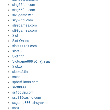
sing55fun.com
sing55fun.com
six9game.win
sky2899.com
sl99games.com
sl99games.com
Slot
Slot Online
slot1111ok.com
slot168
Slot777
Slotgame666 เข้าสู่ระบบ
Slotxo
slotxo24hr
soibet
spbetflik888.com
sretthi99
ss168vip.com
ssc915casino.com
ssgame666 เข้าสู่ระบบ
ssru