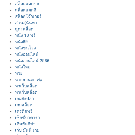
สล็อตแตกง่าย
สล็อตแตกดี
สล็อตโจ๊กเกอร์
สวนสุนันทา
สูตรสล็อต
หนัง 18 ฟรี
หนัง69
หนังชนโรง
หนังออนไลน์
หนังออนไลน์ 2566
หนังใหม่
หวย
หวยฮานอย vip
หาเว็บสล็อต
หาเว็บสล็อต
เกมยิงปลา
เกมสล็อต
เครดิตฟรี
เซ็กซี่บาคาร่า
เดิมพันกีฬา
เว็บ มันนี่ เกม