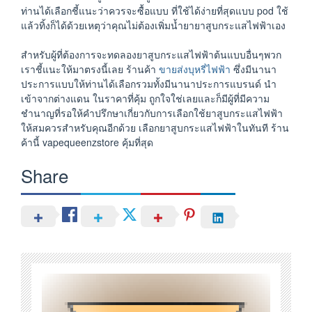
ท่าน
ได้
เลือก
ชี้แนะ
ว่า
ควรจะ
ซื้อ
แบบ
ที่
ใช้ได้
ง่าย
ที่สุด
แบบ
pod
ใช้
แล้ว
ทิ้ง
ก็ได้
ด้วยเหตุว่า
คุณ
ไม่ต้อง
เพิ่ม
น้ำยา
ยาสูบ
กระแสไฟฟ้า
เอง
สำหรับ
ผู้ที่
ต้องการจะ
ทดลอง
ยาสูบ
กระแสไฟฟ้า
ต้นแบบ
อื่นๆ
พวก
เรา
ชี้แนะ
ให้
มา
ตรงนี้
เลย
ร้านค้า
ขายส่งบุหรี่ไฟฟ้า
ซึ่ง
มี
นานา
ประการ
แบบ
ให้ท่าน
ได้
เลือก
รวมทั้ง
มี
นานาประการ
แบรนด์
นำ
เข้า
จากต่างแดน
ใน
ราคา
ที่
คุ้ม
ถูกใจ
ใช่
เลย
และก็
มี
ผู้ที่มีความ
ชำนาญ
ที่
รอ
ให้คำปรึกษา
เกี่ยวกับ
การ
เลือก
ใช้
ยาสูบ
กระแสไฟฟ้า
ให้
สมควร
สำหรับ
คุณ
อีกด้วย
เลือก
ยาสูบ
กระแสไฟฟ้า
ในทันที
ร้าน
ค้า
นี้
vapequeenzstore
คุ้ม
ที่สุด
Share