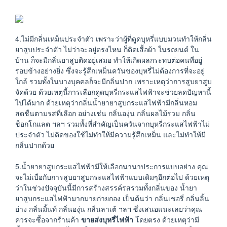
4.
ไม่มี
กลิ่น
เหม็น
ประจำตัว
เพราะว่า
ผู้ที่
ดูดบุหรี่
แบบ
มวน
ทำให้
กลิ่น
ยาสูบ
ประจำตัว
ไม่ว่า
จะ
อยู่
ตรงไหน
ก็
ติด
เสื้อผ้า
ใน
รถยนต์
ใน
บ้าน
ก็
จะ
มี
กลิ่น
ยาสูบ
ติดอยู่
เสมอ
ทำให้เกิดผลกระทบ
ต่อ
คนที่อยู่
รอบข้าง
อย่างยิ่ง
ซึ่ง
จะ
รู้สึก
เหม็น
ควันของบุหรี่
ไม่ต้องการที่จะอยู่
ใกล้
รวมทั้ง
ใน
บางบุคคล
ก็
จะ
มี
กลิ่น
ปาก
เพราะเหตุว่า
การสูบ
ยาสูบ
จัด
ด้วย
ด้วยเหตุนี้
การ
เลือก
ดูดบุหรี่
กระแสไฟฟ้า
จะ
ช่วย
ลด
ปัญหา
นี้
ไป
ได้มาก
ด้วยเหตุว่า
กลิ่น
น้ำยา
ยาสูบ
กระแสไฟฟ้า
มี
กลิ่นหอม
สดชื่น
ตาม
รส
ที่
เลือก
อย่างเช่น
กลิ่น
องุ่น
กลิ่น
ผลไม้
รวม
กลิ่น
ช็อกโกแลต
ฯลฯ
รวมทั้ง
ที่
สำคัญ
เป็น
ควันจากบุหรี่
กระแสไฟฟ้า
ไม่
ประจำตัว
ไม่
ติดขอ
ง
ใช้
ไม่
ทำให้มีความรู้สึก
เหม็น
และไม่
ทำให้
มี
กลิ่น
ปาก
ด้วย
5.
น้ำยา
ยาสูบ
กระแสไฟฟ้า
มี
ให้
เลือก
นานาประการ
แบบอย่าง
คุณ
จะ
ไม่
เบื่อ
กับ
การสูบ
ยาสูบ
กระแสไฟฟ้า
แบบ
เดิม
ๆ
อีกต่อไป
ด้วยเหตุ
ว่า
ใน
ช่วงปัจจุบัน
นี้
มีการ
สร้างสรรค์
รส
รวมทั้ง
กลิ่น
ของ
น้ำยา
ยาสูบ
กระแสไฟฟ้า
มากมายก่ายกอง
เป็นต้นว่า
กลิ่น
เชอรี่
กลิ่น
ลิ้น
ย่าง
กลิ่น
มิ้นท์
กลิ่น
องุ่น
กลิ่น
ลา
เต้
ฯลฯ
ซึ่ง
เสนอแนะ
เลย
ว่า
คุณ
ควรจะ
ซื้อ
จาก
ร้านค้า
ขายส่งบุหรี่ไฟฟ้า
โดยตรง
ด้วยเหตุว่า
มี