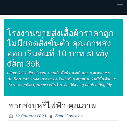
โรงงานขายส่งเสื้อผ้าราคาถูก
ไม่มียอดสั่งขั้นต่ำ คุณภาพส่ง
ออก เริ่มต้นที่ 10 บาท sỉ váy
đầm 35k
https://blsindia-nl.com ขายส่งเสื้อผ้า ชุดลำลอง ชุดเดรส ชุด
นักเรียน ฯลฯ โรงงานขายเอง รับสั่งทำชุดทุกแบบ ไม่มีขั้นต่ำการ
สั่ง ราคาถูกจิต คุณภาพระดับโลก áo 35k chợ hạnh thông tây
ขายส่งบุหรี่ไฟฟ้า คุณภาพ
12 มิถุนายน 2023
Sean Gonzales