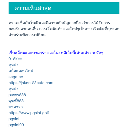
ความเห็นล่าสุด
ความเชื่อมั่นในตัวเองมีความสำคัญมากยิ่งกว่าการได้รับการ
ยอมรับจากคนอื่น การเริ่มต้นทำของใหม่ๆเป็นการเริ่มต้นที่สุดยอด
สำหรับเพื่อการเปลี่ยน
เว็บสล็อตและบาคาร่าของโครตดีเว็บนี้เล่นแล้วรวยจัดๆ
918kiss
ดูหนัง
สล็อตออนไลน์
sagame
https://joker123auto.com
ดูหนัง
pussy888
พุซซี่888
บาคาร่า
https://www.pgslot.golf
pgslot
pgslot99