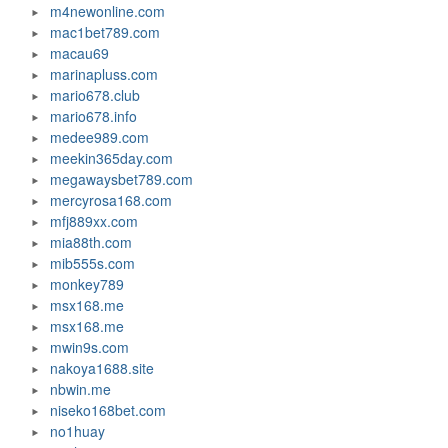
m4newonline.com
mac1bet789.com
macau69
marinapluss.com
mario678.club
mario678.info
medee989.com
meekin365day.com
megawaysbet789.com
mercyrosa168.com
mfj889xx.com
mia88th.com
mib555s.com
monkey789
msx168.me
msx168.me
mwin9s.com
nakoya1688.site
nbwin.me
niseko168bet.com
no1huay