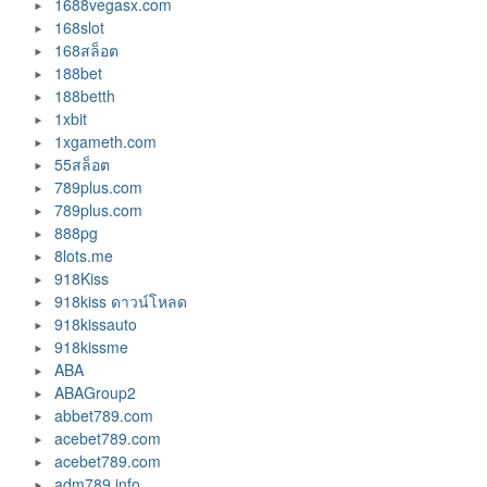
1688vegasx.com
168slot
168สล็อต
188bet
188betth
1xbit
1xgameth.com
55สล็อต
789plus.com
789plus.com
888pg
8lots.me
918Kiss
918kiss ดาวน์โหลด
918kissauto
918kissme
ABA
ABAGroup2
abbet789.com
acebet789.com
acebet789.com
adm789.info