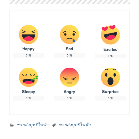
Happy
Sad
Excited
0
%
0
%
0
%
Sleepy
Angry
Surprise
0
%
0
%
0
%
ขายส่งบุหรี่ไฟฟ้า
ขายส่งบุหรี่ไฟฟ้า