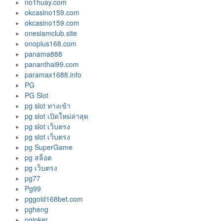
no1huay.com
okcasino159.com
okcasino159.com
onesiamclub.site
onoplus168.com
panama888
pananthai99.com
paramax1688.info
PG
PG Slot
pg slot ทางเข้า
pg slot เปิดใหม่ล่าสุด
pg slot เว็บตรง
pg slot เว็บตรง
pg SuperGame
pg สล็อต
pg เว็บตรง
pg77
Pg99
pggold168bet.com
pgheng
pgjoker