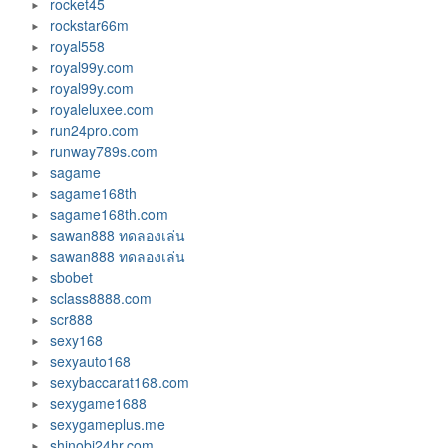
rocket45
rockstar66m
royal558
royal99y.com
royal99y.com
royaleluxee.com
run24pro.com
runway789s.com
sagame
sagame168th
sagame168th.com
sawan888 ทดลองเล่น
sawan888 ทดลองเล่น
sbobet
sclass8888.com
scr888
sexy168
sexyauto168
sexybaccarat168.com
sexygame1688
sexygameplus.me
shinobi24hr.com