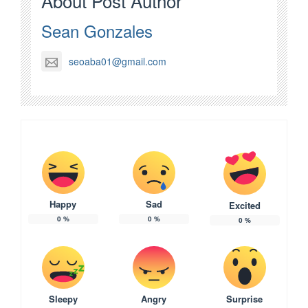
About Post Author
Sean Gonzales
seoaba01@gmail.com
Happy
Sad
Excited
0
%
0
%
0
%
Sleepy
Angry
Surprise