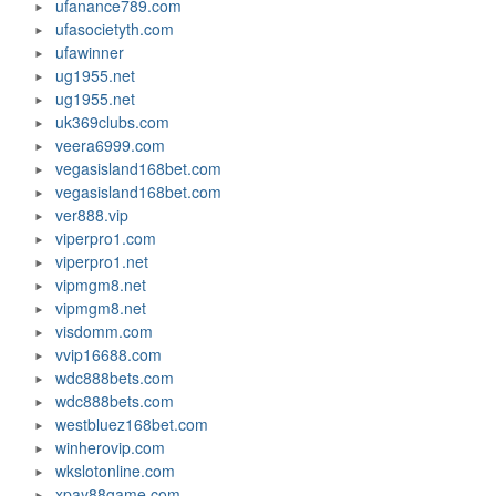
ufanance789.com
ufasocietyth.com
ufawinner
ug1955.net
ug1955.net
uk369clubs.com
veera6999.com
vegasisland168bet.com
vegasisland168bet.com
ver888.vip
viperpro1.com
viperpro1.net
vipmgm8.net
vipmgm8.net
visdomm.com
vvip16688.com
wdc888bets.com
wdc888bets.com
westbluez168bet.com
winherovip.com
wkslotonline.com
xpay88game.com