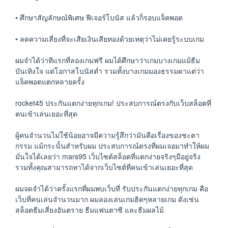
• ศึกษาสัญลักษณ์พิเศษ ฟีเจอร์โบนัส แล้วก็รอบแจ็คพอต
• ลดความเสี่ยงที่จะเสียเงินเสียทองด้วยเหตุว่าไม่เคยรู้ระบบเกม
ผมจำได้ว่าทีแรกที่ลองเกมฟรี ผมได้ศึกษาว่าเกมบางเกมแม้ธีม
บันเทิงใจ แต่โอกาสโบนัสต่ำ รวมทั้งบางเกมมองธรรมดาแต่ว่า
แจ็คพอตแตกหลายครั้ง
rocket45 ประกันแตกง่ายทุกเกม! ประสบการณ์ตรงกับเว็บสล็อตที่
คนเข้าเล่นเยอะที่สุด
ผู้คนจำนวนไม่ใช้น้อยอาจมีความรู้สึกว่ามันคือเรื่องของชะตา
กรรม แม้กระนั้นสำหรับผม ประสบการณ์ตรงที่ผมเจอมาทำให้ผม
มั่นใจได้เลยว่า mars95 เว็บไซต์สล็อตที่แตกง่ายจริงๆมีอยู่จริง
รวมทั้งคุณสามารถหาได้จากเว็บไซต์ที่คนเข้าเล่นเยอะที่สุด
ผมจดจำได้ว่าครั้งแรกที่ผมพบเว็บที่ รับประกันแตกง่ายทุกเกม คือ
เว็บที่คนเล่นจำนวนมาก ผมลองเล่นเกมฮิตๆหลายเกม ดังเช่น
สล็อตธีมเสี่ยงอันตราย ธีมแฟนตาซี และธีมผลไม้