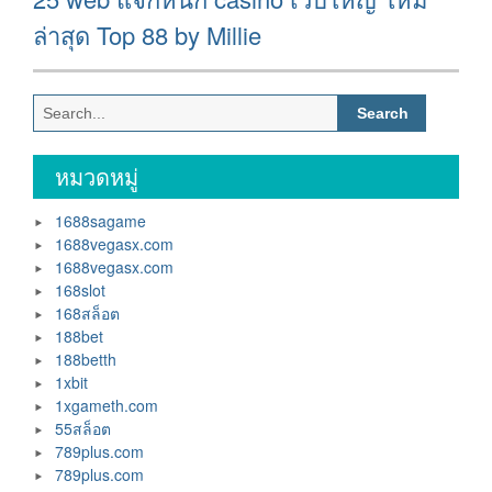
ล่าสุด Top 88 by Millie
Search
for:
หมวดหมู่
1688sagame
1688vegasx.com
1688vegasx.com
168slot
168สล็อต
188bet
188betth
1xbit
1xgameth.com
55สล็อต
789plus.com
789plus.com