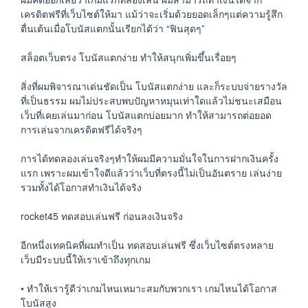
เครดิตฟรีที่เว็บไซต์ให้มา แม้ว่าจะเริ่มด้วยยอดเล็กๆแต่ความรู้สึก
ตื่นเต้นเมื่อโบนัสแตกนั้นเรียกได้ว่า “ฟินสุดๆ”
สล็อตเว็บตรง โบนัสแตกง่าย ทำให้สนุกเพิ่มขึ้นเรื่อยๆ
สิ่งที่ผมพิจารณาเด่นชัดเป็น โบนัสแตกง่าย และก็ระบบจ่ายรางวัล
ที่เป็นธรรม ผมไม่ประสบพบปัญหาหมุนเท่าใดแล้วไม่ชนะเสมือน
เว็บที่เคยเล่นมาก่อน โบนัสแตกบ่อยมาก ทำให้สามารถต่อยอด
การเล่นจากเครดิตฟรีได้จริงๆ
การได้ทดลองเล่นจริงๆทำให้ผมมีความมั่นใจในการฝากเงินครั้ง
แรก เพราะผมเข้าใจดีแล้วว่าเว็บที่ตรงนี้ไม่เป็นอันตราย เล่นง่าย
รวมทั้งได้โอกาสทำเงินได้จริง
rocket45 ทดสอบเล่นฟรี ก่อนลงเงินจริง
อีกหนึ่งเทคนิคที่ผมทำเป็น ทดสอบเล่นฟรี ซึ่งเว็บไซต์ตรงหลาย
เว็บมีระบบนี้ให้เราเข้าถึงทุกเกม
• ทำให้เรารู้ดีว่าเกมไหนเหมาะสมกับพวกเรา เกมไหนได้โอกาส
โบนัสสูง