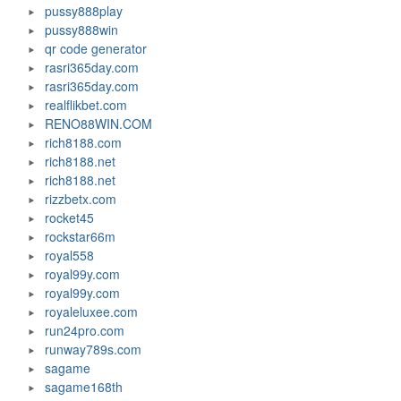
pussy888play
pussy888win
qr code generator
rasri365day.com
rasri365day.com
realflikbet.com
RENO88WIN.COM
rich8188.com
rich8188.net
rich8188.net
rizzbetx.com
rocket45
rockstar66m
royal558
royal99y.com
royal99y.com
royaleluxee.com
run24pro.com
runway789s.com
sagame
sagame168th