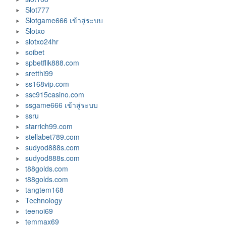
Slot777
Slotgame666 เข้าสู่ระบบ
Slotxo
slotxo24hr
soibet
spbetflik888.com
sretthi99
ss168vip.com
ssc915casino.com
ssgame666 เข้าสู่ระบบ
ssru
starrich99.com
stellabet789.com
sudyod888s.com
sudyod888s.com
t88golds.com
t88golds.com
tangtem168
Technology
teenoi69
temmax69