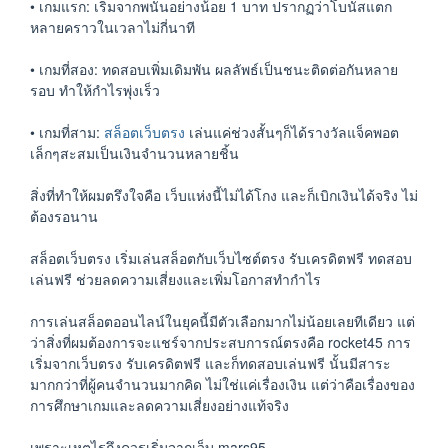
• เกมแรก: เริ่มจากพนันอย่างน้อย 1 บาท ปรากฏว่าโบนัสแตก
หลายคราวในเวลาไม่กี่นาที
• เกมที่สอง: ทดสอบเพิ่มเดิมพัน ผลลัพธ์เป็นชนะติดต่อกันหลาย
รอบ ทำให้กำไรพุ่งเร็ว
• เกมที่สาม:
สล็อตเว็บตรง
เล่นแค่ช่วงสั้นๆก็ได้รางวัลแจ็คพอต
เล็กๆสะสมเป็นเงินจำนวนหลายชิ้น
สิ่งที่ทำให้ผมตรึงใจคือ เว็บแห่งนี้ไม่ได้โกง และก็เบิกเงินได้จริง ไม่
ต้องรอนาน
สล็อตเว็บตรง เริ่มเล่นสล็อตกับเว็บไซต์ตรง รับเครดิตฟรี ทดสอบ
เล่นฟรี ช่วยลดความเสี่ยงและเพิ่มโอกาสทำกำไร
การเล่นสล็อตออนไลน์ในยุคนี้มีตัวเลือกมากไม่น้อยเลยทีเดียว แต่
ว่าสิ่งที่ผมต้องการจะแชร์จากประสบการณ์ตรงคือ rocket45 การ
เริ่มจากเว็บตรง รับเครดิตฟรี และก็ทดสอบเล่นฟรี นั้นมีสาระ
มากกว่าที่ผู้คนจำนวนมากคิด ไม่ใช่แค่เรื่องเงิน แต่ว่าคือเรื่องของ
การศึกษาเกมและลดความเสี่ยงอย่างแท้จริง
เพราะเหตุไรถึงควรเริ่มจากเว็บ mars95