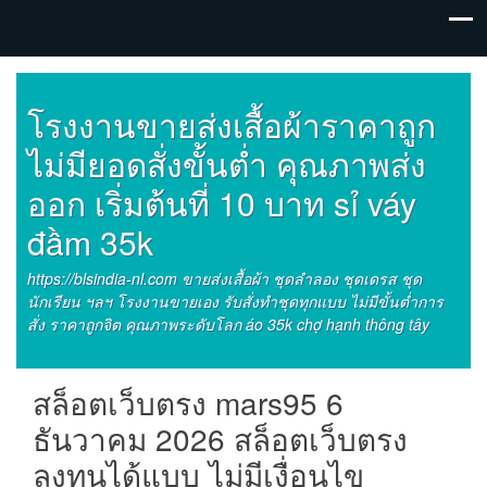
โรงงานขายส่งเสื้อผ้าราคาถูก
ไม่มียอดสั่งขั้นต่ำ คุณภาพส่ง
ออก เริ่มต้นที่ 10 บาท sỉ váy
đầm 35k
https://blsindia-nl.com ขายส่งเสื้อผ้า ชุดลำลอง ชุดเดรส ชุด
นักเรียน ฯลฯ โรงงานขายเอง รับสั่งทำชุดทุกแบบ ไม่มีขั้นต่ำการ
สั่ง ราคาถูกจิต คุณภาพระดับโลก áo 35k chợ hạnh thông tây
สล็อตเว็บตรง mars95 6
ธันวาคม 2026 สล็อตเว็บตรง
ลงทุนได้แบบ ไม่มีเงื่อนไข