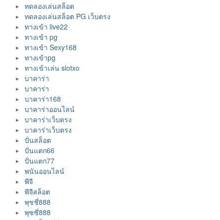
ทดลองเล่นสล็อต
ทดลองเล่นสล็อต PG เว็บตรง
ทางเข้า live22
ทางเข้า pg
ทางเข้า Sexy168
ทางเข้าpg
ทางเข้าเล่น slotxo
บาคาร่า
บาคาร่า
บาคาร่า168
บาคาร่าออนไลน์
บาคาร่าเว็บตรง
บาคาร่าเว็บตรง
ปั่นสล็อต
ปั่นแตก66
ปั่นแตก77
พนันออนไลน์
พีจี
พีจีสล็อต
พุชชี่888
พุซซี่888