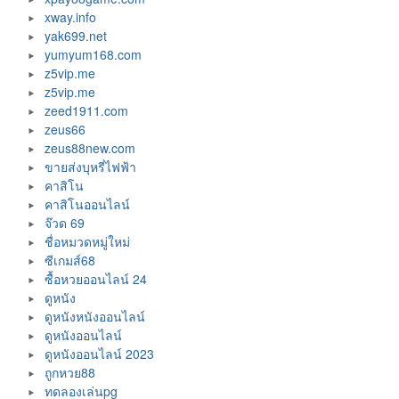
xway.info
yak699.net
yumyum168.com
z5vip.me
z5vip.me
zeed1911.com
zeus66
zeus88new.com
ขายส่งบุหรี่ไฟฟ้า
คาสิโน
คาสิโนออนไลน์
จ๊วด 69
ชื่อหมวดหมู่ใหม่
ซีเกมส์68
ซื้อหวยออนไลน์ 24
ดูหนัง
ดูหนังหนังออนไลน์
ดูหนังออนไลน์
ดูหนังออนไลน์ 2023
ถูกหวย88
ทดลองเล่นpg