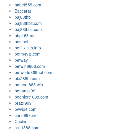
babet555.com
Baccarat
baj88thb
baj88thbz.com
baj88thbz.com
bbp168.me
bestbet
betflixtikto.info
betm4vip.com
betway
betwin6666.com
betworld369hot.com
bio285th.com
bombet888.win
bonanza99
boonlert1688.com
brazil999
bwvip4.com
carlo999.net
Casino
cc11388.com