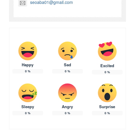
seoaba01@gmail.com
Happy
Sad
Excited
0
%
0
%
0
%
Sleepy
Angry
Surprise
0
%
0
%
0
%