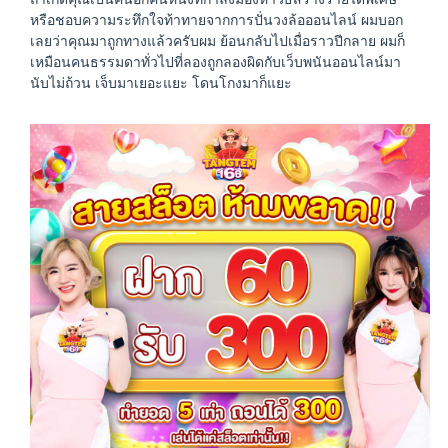
หรือชอบความระทึกใจท้าทายจากการปั่นวงล้อออนไลน์ ผมบอก
เลยว่าคุณมาถูกทางแล้วครับผม ย้อนกลับไปเมื่อราวปีกลาย ผมก็
เหมือนคนธรรมดาทั่วไปที่ลองถูกลองผิดกับเว็บพนันออนไลน์มา
นับไม่ถ้วน เจ็บมาเยอะแยะ โดนโกงมาก็แยะ