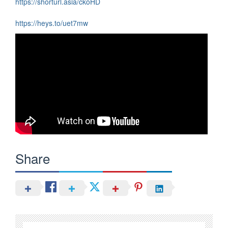
https://shorturl.asia/ckoHD
https://heys.to/uet7mw
Share