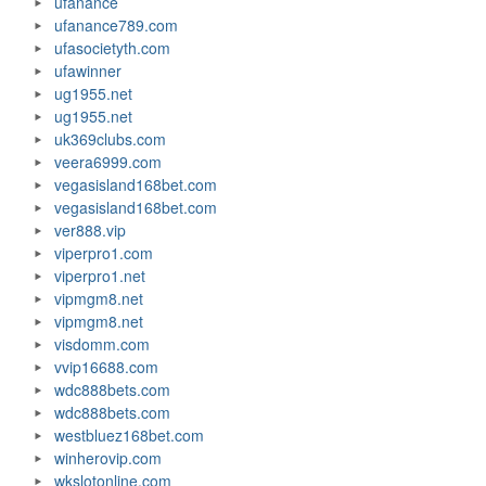
ufanance
ufanance789.com
ufasocietyth.com
ufawinner
ug1955.net
ug1955.net
uk369clubs.com
veera6999.com
vegasisland168bet.com
vegasisland168bet.com
ver888.vip
viperpro1.com
viperpro1.net
vipmgm8.net
vipmgm8.net
visdomm.com
vvip16688.com
wdc888bets.com
wdc888bets.com
westbluez168bet.com
winherovip.com
wkslotonline.com