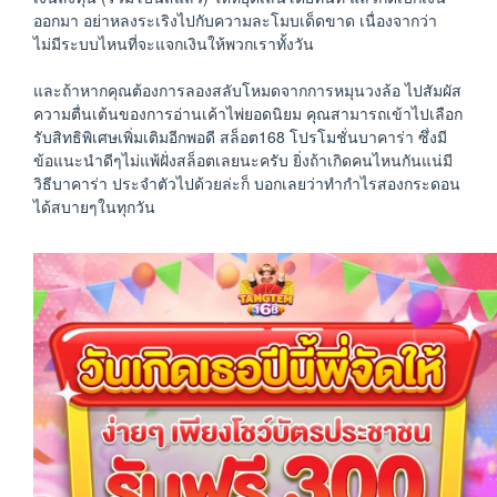
ออกมา อย่าหลงระเริงไปกับความละโมบเด็ดขาด เนื่องจากว่า
ไม่มีระบบไหนที่จะแจกเงินให้พวกเราทั้งวัน
และถ้าหากคุณต้องการลองสลับโหมดจากการหมุนวงล้อ ไปสัมผัส
ความตื่นเต้นของการอ่านเค้าไพ่ยอดนิยม คุณสามารถเข้าไปเลือก
รับสิทธิพิเศษเพิ่มเติมอีกพอดี สล็อต168 โปรโมชั่นบาคาร่า ซึ่งมี
ข้อแนะนำดีๆไม่แพ้ฝั่งสล็อตเลยนะครับ ยิ่งถ้าเกิดคนไหนกันแน่มี
วิธีบาคาร่า ประจำตัวไปด้วยล่ะก็ บอกเลยว่าทำกำไรสองกระดอน
ได้สบายๆในทุกวัน