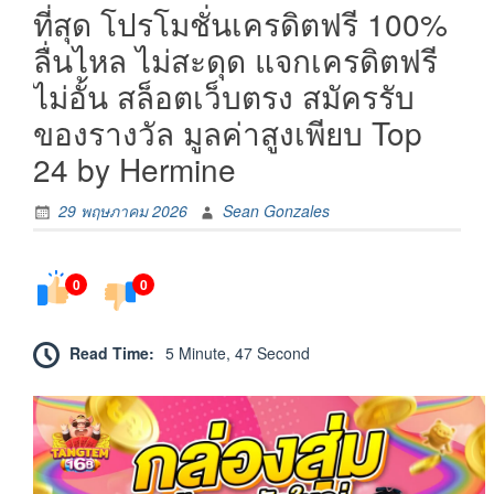
ที่สุด โปรโมชั่นเครดิตฟรี 100%
ลื่นไหล ไม่สะดุด แจกเครดิตฟรี
ไม่อั้น สล็อตเว็บตรง สมัครรับ
ของรางวัล มูลค่าสูงเพียบ Top
24 by Hermine
29 พฤษภาคม 2026
Sean Gonzales
0
0
Read Time:
5 Minute, 47 Second