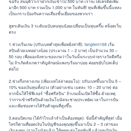
ขอรับ สมมุติว่าเราฝากเงินเข้าไป 500 บาท เราจะได้เครดิตเพิ่ม
มาอีก 500 บาท รวมเป็น 1,000 บาท ในทันที! ทุนที่เพิ่มขึ้นนี้แหละ
เป็นเกราะป้องกันความเสี่ยงชั้นเยี่ยมของพวกเรา
สูตรเดินเงิน 3 ระดับฉบับคนทุนน้อยเปลี่ยนเป็นทุนครึ้ม สล็อตเว็บ
ตรง
1.ช่วงเริ่มเกม (ปรับเบทต่ำสุดเพื่อหยั่งท่าที):
tangtem168
เริ่ม
สปินด้วยเบทอย่างน้อย (ประมาณ 1 – 2 บาท) เป็นจำนวน 30 –
50 รอบ เพื่อมองจังหวะของเกมว่าในวันนั้นระบบจ่ายรางวัลดีหรือ
ไม่ ถ้าเกิดสังเกตว่าสัญลักษณ์แพงๆเริ่มมาบ่อย ค่อยขยับไปสเต็ป
ต่อไป
2.ช่วงกึ่งกลางเกม (เพิ่มเบทไล่ล่าคอมโบ): ปรับเบทขึ้นมาเป็น 5 –
10% ของเงินทุนทั้งปวง (ตัวอย่างเช่น เบตละ 10 – 20 บาท) ต่อ
จากนั้นให้ใช้ฟีเจอร์ “ซื้อฟรีสปิน” ถ้าเกมนั้นเปิดให้ซื้อ ด้วยเหตุ
ว่าการเข้าฟรีสปินด้วยเงินโบนัสจะช่วยประหยัดเวลาในการปั่น
และเพิ่มช่องทางได้รับตัวคูณที่สูงขึ้น
3.ตอนปิดเกม (ได้กำไรแล้วจำเป็นต้องหยุด): ข้อนี้สำคัญที่สุด! เมื่อ
ไหร่ก็ตามที่ยอดเงินในบัญชีของคุณพุ่งขึ้นมาเป็น 2 – 3 เท่าของ
เงินลงทุน (รวมโบนัสแล้ว) ให้หยุดเล่นโดยทันที แล้วกดเบิกเงิน