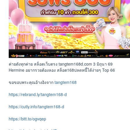
ค่ายดังทุกค่าย สล็อตเว็บตรง tangtem168d.com 3 มิถุนา 69
Hermine อยากรวยต้องลอง สล็อต168ปลดหนี้ได้ง่ายๆ Top 66
ขอขอบพระคุณอ้างอิงจาก
tangtem168
https://rebrand.ly/tangtem168-d
https://cutly.info/tangtem168-d
https://bitt.to/ogvqep