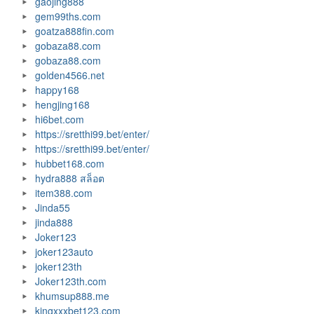
gaojing888
gem99ths.com
goatza888fin.com
gobaza88.com
gobaza88.com
golden4566.net
happy168
hengjing168
hi6bet.com
https://sretthi99.bet/enter/
https://sretthi99.bet/enter/
hubbet168.com
hydra888 สล็อต
item388.com
Jinda55
jinda888
Joker123
joker123auto
joker123th
Joker123th.com
khumsup888.me
kingxxxbet123.com