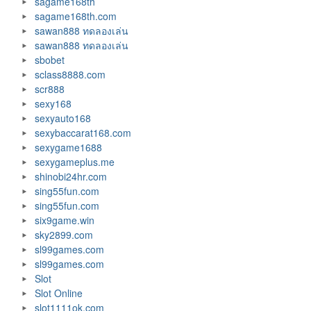
sagame168th
sagame168th.com
sawan888 ทดลองเล่น
sawan888 ทดลองเล่น
sbobet
sclass8888.com
scr888
sexy168
sexyauto168
sexybaccarat168.com
sexygame1688
sexygameplus.me
shinobi24hr.com
sing55fun.com
sing55fun.com
six9game.win
sky2899.com
sl99games.com
sl99games.com
Slot
Slot Online
slot1111ok.com