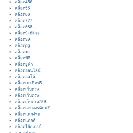
สล็อต456
สล็อต55
สล็อต66
สล็อต777
สล็อต888
สล็อต918kiss
สล็อต99
สล็อตpg
สล็อตxo
สล็อตพีจี
สล็อตยูฟ่า
สล็อตออนไลน์
สล็อตออโต้
สล็อตเครดิตฟรี
สล็อตเว็บตรง
สล็อตเว็บตรง
สล็อตเว็บตรง789
สล็อตแจกเครดิตฟรี
สล็อตแตกง่าย
สล็อตแตกดี
สล็อตโจ๊กเกอร์
สวนสุนันทา