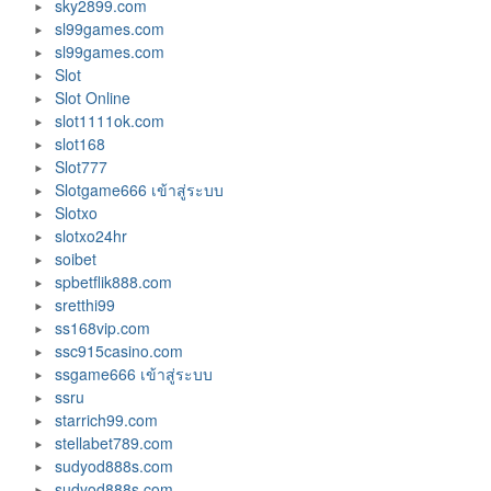
sky2899.com
sl99games.com
sl99games.com
Slot
Slot Online
slot1111ok.com
slot168
Slot777
Slotgame666 เข้าสู่ระบบ
Slotxo
slotxo24hr
soibet
spbetflik888.com
sretthi99
ss168vip.com
ssc915casino.com
ssgame666 เข้าสู่ระบบ
ssru
starrich99.com
stellabet789.com
sudyod888s.com
sudyod888s.com