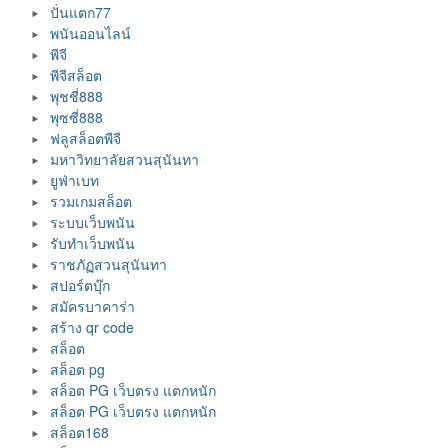
ปั่นแตก77
พนันออนไลน์
พีจี
พีจีสล็อต
พุชชี่888
พุซซี่888
ฟลูสล็อตพีจี
มหาวิทยาลัยสวนสุนันทา
ยูฟ่าเบท
รวมเกมสล็อต
ระบบเว็บพนัน
รับทำเว็บพนัน
ราชภัฏสวนสุนันทา
สปอร์ตบุ๊ก
สมัครบาคาร่า
สร้าง qr code
สล็อต
สล็อต pg
สล็อต PG เว็บตรง แตกหนัก
สล็อต PG เว็บตรง แตกหนัก
สล็อต168