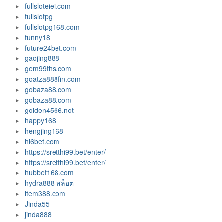
fullsloteiei.com
fullslotpg
fullslotpg168.com
funny18
future24bet.com
gaojing888
gem99ths.com
goatza888fin.com
gobaza88.com
gobaza88.com
golden4566.net
happy168
hengjing168
hi6bet.com
https://sretthi99.bet/enter/
https://sretthi99.bet/enter/
hubbet168.com
hydra888 สล็อต
item388.com
Jinda55
jinda888