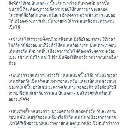
สิ่งที่ทำให้เกม
ปั่นแตก77
นั้นเล่นระหว่างเดินทางเพิ่มมากขึ้น
ขนาดนี้ ก็จะต้องชูความดีความชอบให้กับการมาของสล็อต
โทรศัพท์มือถือนั่นแหละครับผม อีกทั้งความเร็วเข้าเกม ระบบออ
โต้ หรือจังหวะการเล่น มันก็เลยทำให้การเล่นสล็อตระหว่างวัน
เป็นได้
• เข้าเล่นได้เร็วรวมทั้งจบไว: สล็อตบนมือถือโดยมากจะใช้เวลา
ไม่กี่วินาทีต่อรอบ มันก็ยิ่งทำให้คนเล่นถือมาเล่น ปั่นแตก77 ตอน
เดินทางกันเพิ่มมากขึ้น เนื่องจากว่ามันไม่ต้องเตรียมความพร้อม
เยอะ เข้าเกมได้ไว และไม่จำเป็นต้องใช้สมาธิมากราวกับเกมอื่นๆ
ด้วย
• เป็นกิจกรรมแทรกระหว่างวัน: คนเล่นยุคนี้ไม่ได้มานั่งแยกเวลา
เล่นสล็อตกันเป็นจริงเป็นจังหรอกนะครับ แค่จะเปิดเล่นช่วงสั้นๆ
ของวันแค่นั้น อาทิเช่น ระหว่างเดินทาง รอคอยคิว หรือก่อนถึงที่
หมาย ซึ่งมันก็เข้ากับการเล่น ปั่นแตก77 บนโทรศัพท์เคลื่อนที่
อย่างแท้จริง
• เล่นช่วงสั้นๆสบายกว่า: บางบุคคลเล่นสล็อตทั้งวัน วันละหลาย
รอบ แต่ไม่เคยรู้สึกอ่อนเพลียหรือล้ากันเลย นั่นก็เนื่องจากว่าพวก
เขาได้รีเซ็ทอารมณ์และร่างกายตนเองกันมาแล้ว ซึ่งมันดีกว่าการ