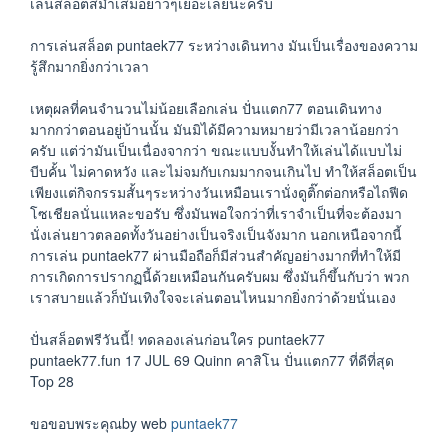
เล่นสล็อตสม่ำเสมอยาวๆเยอะเลยนะครับ
การเล่นสล็อต puntaek77 ระหว่างเดินทาง มันเป็นเรื่องของความ
รู้สึกมากยิ่งกว่าเวลา
เหตุผลที่คนจำนวนไม่น้อยเลือกเล่น ปั่นแตก77 ตอนเดินทาง
มากกว่าตอนอยู่บ้านนั้น มันมิได้มีความหมายว่ามีเวลาน้อยกว่า
ครับ แต่ว่ามันเป็นเนื่องจากว่า ขณะแบบงั้นทำให้เล่นได้แบบไม่
บีบคั้น ไม่คาดหวัง และไม่จมกับเกมมากจนเกินไป ทำให้สล็อตเป็น
เพียงแต่กิจกรรมสั้นๆระหว่างวันเหมือนเรานั่งดูติ๊กต่อกหรือไถฟีด
โซเชียลนั่นแหละขอรับ ซึ่งมันพอใจกว่าที่เราจำเป็นที่จะต้องมา
นั่งเล่นยาวตลอดทั้งวันอย่างเป็นจริงเป็นจังมาก นอกเหนือจากนี้
การเล่น puntaek77 ผ่านมือถือก็มีส่วนสำคัญอย่างมากที่ทำให้มี
การเกิดการปรากฏนี้ด้วยเหมือนกันครับผม ซึ่งมันก็ขึ้นกับว่า พวก
เราสบายแล้วก็บันเทิงใจจะเล่นตอนไหนมากยิ่งกว่าด้วยนั่นเอง
ปั่นสล็อตฟรีวันนี้! ทดลองเล่นก่อนใคร puntaek77
puntaek77.fun 17 JUL 69 Quinn คาสิโน ปั่นแตก77 ที่ดีที่สุด
Top 28
ขอขอบพระคุณby web
puntaek77