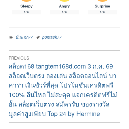
Sleepy
Angry
Surprise
0
%
0
%
0
%
ปั่นแตก77
puntaek77
แนะแนว
PREVIOUS
เรื่อง
Previous
สล็อต168 tangtem168d.com 3 ก.ค. 69
post:
สล็อตเว็บตรง ลองเล่น สล็อตออนไลน์ บา
คาร่า เงินชัวร์ที่สุด โปรโมชั่นเครดิตฟรี
100% ลื่นไหล ไม่สะดุด แจกเครดิตฟรีไม่
อั้น สล็อตเว็บตรง สมัครรับ ของรางวัล
มูลค่าสูงเพียบ Top 24 by Hermine