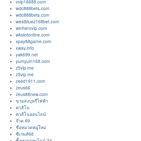
vvip16688.com
wdc888bets.com
wdc888bets.com
westbluez168bet.com
winherovip.com
wkslotonline.com
xpay88game.com
xway.info
yak699.net
yumyum168.com
z5vip.me
z5vip.me
zeed1911.com
zeus66
zeus88new.com
ขายส่งบุหรี่ไฟฟ้า
คาสิโน
คาสิโนออนไลน์
จ๊วด 69
ชื่อหมวดหมู่ใหม่
ซีเกมส์68
ซื้อหวยออนไลน์ 24