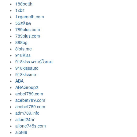
188betth
1xbit
1xgameth.com
55สล็อต
789plus.com
789plus.com
888pg
8lots.me
918Kiss
918kiss ดาวน์โหลด
918kissauto
918kissme
ABA
ABAGroup2
abbet789.com
acebet789.com
acebet789.com
adm789.info
allbet24hr
allone745s.com
alot66