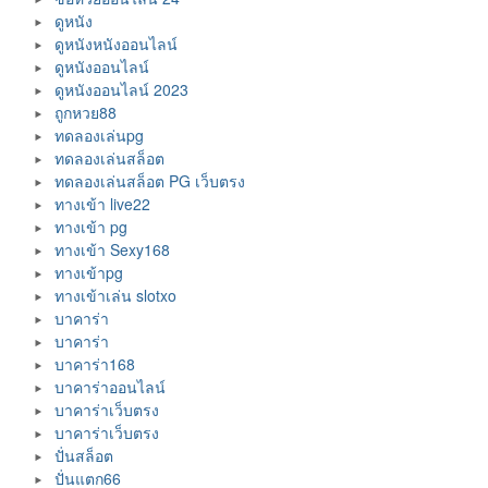
ดูหนัง
ดูหนังหนังออนไลน์
ดูหนังออนไลน์
ดูหนังออนไลน์ 2023
ถูกหวย88
ทดลองเล่นpg
ทดลองเล่นสล็อต
ทดลองเล่นสล็อต PG เว็บตรง
ทางเข้า live22
ทางเข้า pg
ทางเข้า Sexy168
ทางเข้าpg
ทางเข้าเล่น slotxo
บาคาร่า
บาคาร่า
บาคาร่า168
บาคาร่าออนไลน์
บาคาร่าเว็บตรง
บาคาร่าเว็บตรง
ปั่นสล็อต
ปั่นแตก66