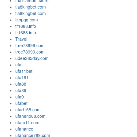
thaisiambet.store
tia8kingbet.com
tia8kingbet.com
tkbpgg.com
tr1688.info
tr1688.info
Travel
tree78999.com
tree78999.com
udee365day.com
ufa
ufa11bet
ufa191
ufa88
ufa89
ufa9
ufabet
ufad168.com
ufaheno88.com
ufam11.com
ufanance
ufanance789.com