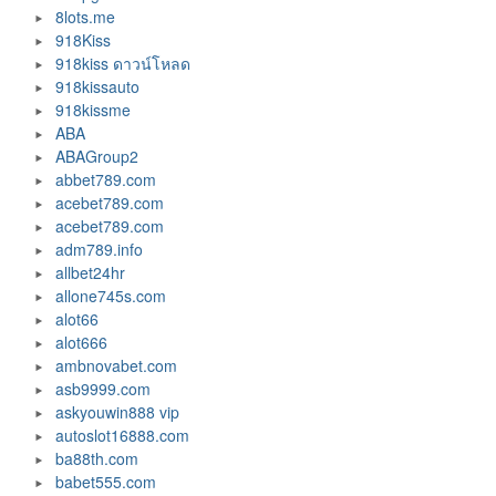
8lots.me
918Kiss
918kiss ดาวน์โหลด
918kissauto
918kissme
ABA
ABAGroup2
abbet789.com
acebet789.com
acebet789.com
adm789.info
allbet24hr
allone745s.com
alot66
alot666
ambnovabet.com
asb9999.com
askyouwin888 vip
autoslot16888.com
ba88th.com
babet555.com