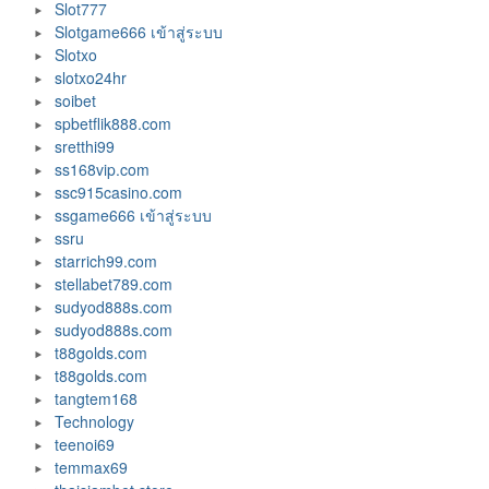
Slot777
Slotgame666 เข้าสู่ระบบ
Slotxo
slotxo24hr
soibet
spbetflik888.com
sretthi99
ss168vip.com
ssc915casino.com
ssgame666 เข้าสู่ระบบ
ssru
starrich99.com
stellabet789.com
sudyod888s.com
sudyod888s.com
t88golds.com
t88golds.com
tangtem168
Technology
teenoi69
temmax69