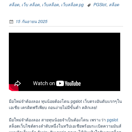
สล็อต
,
เว็บ สล็อต
,
เว็บสล็อต
,
เว็บสล็อต pg
PGSlot
,
สล็อต
15 กันยายน 2025
มือใหม่จำต้องลอง ทุนน้อยต้องโดน pgslot เว็บตรงอันดับแรกๆใน
เอเชีย เครดิตฟรีเพียบ ถอนง่ายไม่มีขั้นต่ำ คลิกเลย!
มือใหม่จำต้องลอง สายทุนน้อยจำเป็นต้องโดน เพราะว่า
pgslot
สล็อตเว็บไซต์ตรงลำดับหนึ่งในทวีปเอเชียพร้อมระเบิดความมันส์
แบบจัดเต็มแล้ว รับประกันเลยว่า คุณจะได้บันเทิงใจกับเกมสล็อต