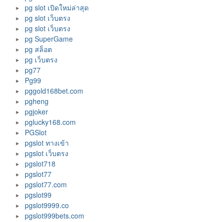
pg slot เปิดใหม่ล่าสุด
pg slot เว็บตรง
pg slot เว็บตรง
pg SuperGame
pg สล็อต
pg เว็บตรง
pg77
Pg99
pggold168bet.com
pgheng
pgjoker
pglucky168.com
PGSlot
pgslot ทางเข้า
pgslot เว็บตรง
pgslot718
pgslot77
pgslot77.com
pgslot99
pgslot9999.co
pgslot999bets.com