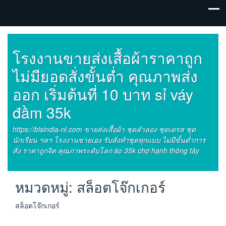
โรงงานขายส่งเสื้อผ้าราคาถูก
ไม่มียอดสั่งขั้นต่ำ คุณภาพส่ง
ออก เริ่มต้นที่ 10 บาท sỉ váy
đầm 35k
https://blsindia-nl.com ขายส่งเสื้อผ้า ชุดลำลอง ชุดเดรส ชุด
นักเรียน ฯลฯ โรงงานขายเอง รับสั่งทำชุดทุกแบบ ไม่มีขั้นต่ำการ
สั่ง ราคาถูกจิต คุณภาพระดับโลก áo 35k chợ hạnh thông tây
หมวดหมู่:
สล็อตโจ๊กเกอร์
สล็อตโจ๊กเกอร์