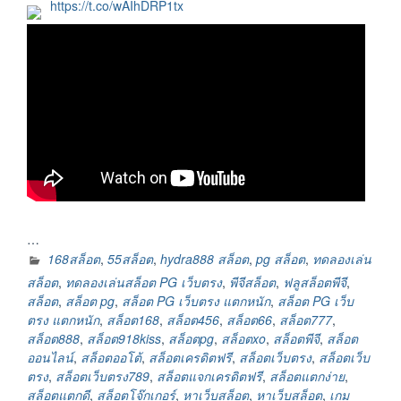
https://t.co/wAIhDRP1tx
…
168สล็อต
,
55สล็อต
,
hydra888 สล็อต
,
pg สล็อต
,
ทดลองเล่น
สล็อต
,
ทดลองเล่นสล็อต PG เว็บตรง
,
พีจีสล็อต
,
ฟลูสล็อตพีจี
,
สล็อต
,
สล็อต pg
,
สล็อต PG เว็บตรง แตกหนัก
,
สล็อต PG เว็บ
ตรง แตกหนัก
,
สล็อต168
,
สล็อต456
,
สล็อต66
,
สล็อต777
,
สล็อต888
,
สล็อต918kiss
,
สล็อตpg
,
สล็อตxo
,
สล็อตพีจี
,
สล็อต
ออนไลน์
,
สล็อตออโต้
,
สล็อตเครดิตฟรี
,
สล็อตเว็บตรง
,
สล็อตเว็บ
ตรง
,
สล็อตเว็บตรง789
,
สล็อตแจกเครดิตฟรี
,
สล็อตแตกง่าย
,
สล็อตแตกดี
,
สล็อตโจ๊กเกอร์
,
หาเว็บสล็อต
,
หาเว็บสล็อต
,
เกม