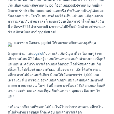
เว้นเสียแต่เกมหลักจากค่าย pg ก็ยังมีเกมpgslotจากค่ายเกมอื่นๆ
อีกมาก รับประกันเกมแตกหนักแตกจริง ทำเงินแบบฟินๆได้แต่ละ
วันตลอด 1 วัน โปรโมชั่นเครดิตฟรีจัดเต็มแน่นอน แม้คุณอยาก
มาร่วมสนุกกับพวกเราล่ะก็ ลงทะเบียนเป็นสมาชิกใหม่ได้แล้ววัน
นี้ สมัครฟรี! ไร้ค่าประเพณี ฝากถอนไม่มีขั้นต่ำอีกด้วย อย่ารอคอย
ช้า สมัครเป็นสมาชิกpgslotเลย!
แนวทางเลือกเกม pgslot ให้เหมาะสมกับตนเองสูงที่สุด
ถ้าคุณเข้ามาเล่น
pgslot
กับเราแล้วเกิดปัญหาที่ว่า ไม่เคยรู้ว่าจะ
เลือกเกมไหนดี? ไม่เคยรู้ว่าเกมไหนเหมาะสมกับตัวเองเยอะที่สุด?
แน่นอนนะครับว่า การเลือกเกมสล็อตออนไลน์ที่สมควรบนเว็บ
สล็อต ไม่ใช่เรื่องง่ายเลยครับผม เนื่องจากเราเปิดให้บริการเกม
สล็อตมากไม่น้อยเลยทีเดียว มีเกมให้เลือกมากกว่า 1,000 เกม
เพราะฉะนั้น การจะมองหาเกมสักเกมที่เหมาะสมกับตัวเองบางที
อาจจะยากบางส่วน ในพาร์ทนี้ ผมจะมาชี้แนะวิธีเลือกเกมสล็อตที่
เหมาะสมกับตนเองเยอะที่สุด ยืนยันเลยว่า คุณควรต้องชอบใจ
แน่ๆ
• เลือกจากธีมเกมที่ชอบ: ไม่มีอะไรดีไปกว่าการเล่นเกมสล็อตใน
สไตล์ที่พวกเราชอบแล้วล่ะครับ คุณสามารถเลือก