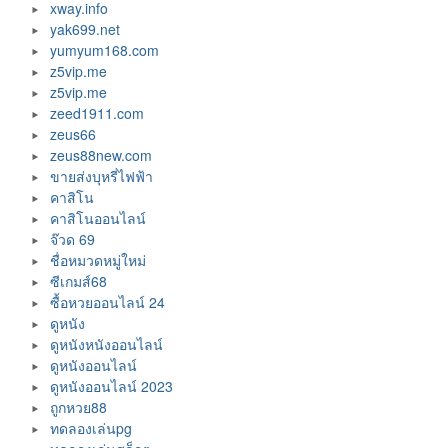
xway.info
yak699.net
yumyum168.com
z5vip.me
z5vip.me
zeed1911.com
zeus66
zeus88new.com
ขายส่งบุหรี่ไฟฟ้า
คาสิโน
คาสิโนออนไลน์
จ๊วด 69
ชื่อหมวดหมู่ใหม่
ซีเกมส์68
ซื้อหวยออนไลน์ 24
ดูหนัง
ดูหนังหนังออนไลน์
ดูหนังออนไลน์
ดูหนังออนไลน์ 2023
ถูกหวย88
ทดลองเล่นpg