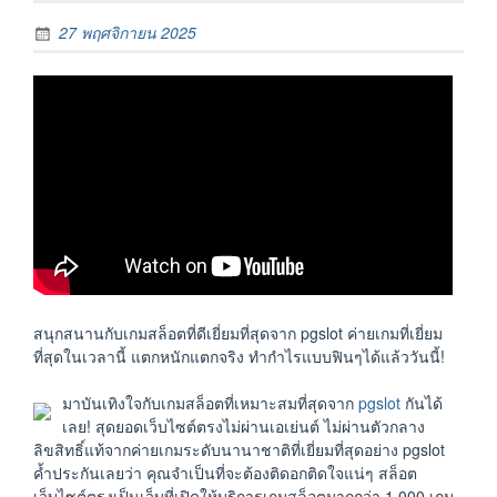
27 พฤศจิกายน 2025
สนุกสนานกับเกมสล็อตที่ดีเยี่ยมที่สุดจาก pgslot ค่ายเกมที่เยี่ยม
ที่สุดในเวลานี้ แตกหนักแตกจริง ทำกำไรแบบฟินๆได้แล้ววันนี้!
มาบันเทิงใจกับเกมสล็อตที่เหมาะสมที่สุดจาก
pgslot
กันได้
เลย! สุดยอดเว็บไซต์ตรงไม่ผ่านเอเย่นต์ ไม่ผ่านตัวกลาง
ลิขสิทธิ์แท้จากค่ายเกมระดับนานาชาติที่เยี่ยมที่สุดอย่าง pgslot
ค้ำประกันเลยว่า คุณจำเป็นที่จะต้องติดอกติดใจแน่ๆ สล็อต
เว็บไซต์ตรงเป็นเว็บที่เปิดให้บริการเกมสล็อตมากกว่า 1,000 เกม