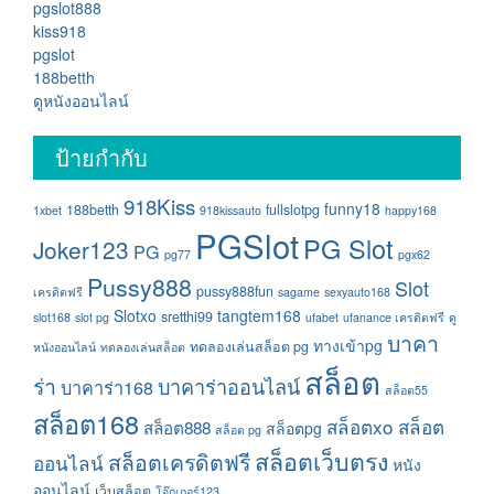
pgslot888
kiss918
pgslot
188betth
ดูหนังออนไลน์
ป้ายกำกับ
918Kiss
funny18
188betth
fullslotpg
1xbet
918kissauto
happy168
PGSlot
PG Slot
Joker123
PG
pg77
pgx62
Pussy888
Slot
pussy888fun
เครดิตฟรี
sagame
sexyauto168
Slotxo
tangtem168
sretthi99
slot168
slot pg
ufabet
ufanance เครดิตฟรี
ดู
บาคา
ทางเข้าpg
ทดลองเล่นสล็อต pg
หนังออนไลน์
ทดลองเล่นสล็อต
สล็อต
ร่า
บาคาร่าออนไลน์
บาคาร่า168
สล็อต55
สล็อต168
สล็อตxo
สล็อต
สล็อต888
สล็อตpg
สล็อต pg
สล็อตเว็บตรง
สล็อตเครดิตฟรี
ออนไลน์
หนัง
ออนไลน์
เว็บสล็อต
โจ๊กเกอร์123