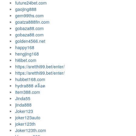
future24bet.com
gaojing888
gem99ths.com
goatza888fin.com
gobaza88.com
gobaza88.com
golden4566.net
happy168
hengjing168
hi6bet.com
https://sretthi99.bet/enter/
https://sretthi99.bet/enter/
hubbet168.com
hydra888 สล็อต
item388.com
Jinda55
jinda888
Joker123
joker123auto
joker123th
Joker123th.com