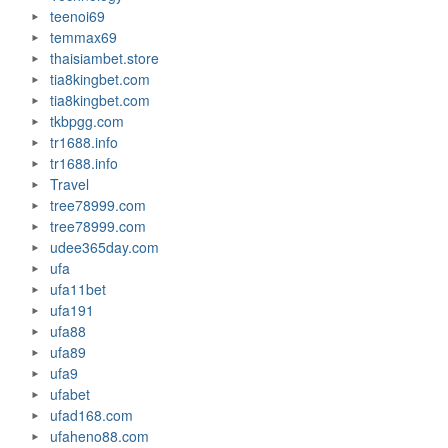
teenoi69
temmax69
thaisiambet.store
tia8kingbet.com
tia8kingbet.com
tkbpgg.com
tr1688.info
tr1688.info
Travel
tree78999.com
tree78999.com
udee365day.com
ufa
ufa11bet
ufa191
ufa88
ufa89
ufa9
ufabet
ufad168.com
ufaheno88.com