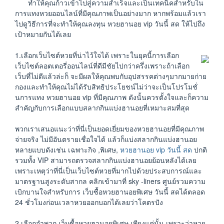
ทำให้คุณก้าวเข้าไปสู่ความสำเร็จและเป็นเทคนิคสำหรับใน
การแทงหวยออนไลน์ที่มีคุณภาพเป็นอย่างมาก หากพร้อมแล้วเรา
ไปดูวิธีการที่จะทำให้คุณลงทุน หวยฮานอย vip วันนี้ สด ให้ไปถึง
เป้าหมายกันได้เลย
1.เลือกเว็บไซต์หวยที่น่าไว้ใจได้ เพราะในยุคนี้การเลือก
เว็บไซต์ลอตเตอรี่ออนไลน์ที่ดีมีชัยไปกว่าครึ่งเพราะถ้าเลือก
เว็บที่ไม่ดีแล้วล่ะก็ จะมีผลให้คุณพบกับอุปสรรคต่างๆมากมายก่าย
กองและทำให้คุณไม่ได้รับสิทธิประโยชน์ไม่ว่าจะเป็นโปรโมชั่
นการแทง หวยฮานอย vip ที่มีคุณภาพ ดังนั้นควรตั้งใจและก็ความ
สำคัญกับการเลือกแบบสลากกินแบ่งฮานอยที่เหมาะสมที่สุด
พวกเราเสนอแนะว่าที่นี่เป็นยอดเยี่ยมของหวยฮานอยที่มีคุณภาพ
จ่ายจริง ไม่มีอันตรายเชื่อใจได้ แล้วก็แบ่งสลากกินแบ่งฮานอย
หลายแบบดังเช่น เฉพาะกิจ ,พิเศษ,
หวยฮานอย vip วันนี้ สด
ปกติ
รวมทั้ง VIP สามารถตรวจสลากกินแบ่งฮานอยย้อนหลังได้เลย
เพราะเหตุว่าที่นี่เป็นเว็บไซต์หวยที่มากไปด้วยประสบการณ์และ
มาตรฐานสูงระดับสากล คลิกเข้ามาที่ sky -liners ศูนย์รวมความ
เบิกบานใจสำหรับการ เว็บซื้อหวยฮานอยพิเศษ วันนี้ สดได้ตลอด
24 ชั่วโมงก่อนเวลาหวยออกบอกได้เลยว่าโคตรปัง
2.เลือกจำพวก เว็บซื้อหวยฮานอยพิเศษ เพียงแค่นั้น เพราะว่าหวย