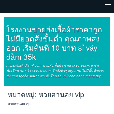
โรงงานขายส่งเสื้อผ้าราคาถูก
ไม่มียอดสั่งขั้นต่ำ คุณภาพส่ง
ออก เริ่มต้นที่ 10 บาท sỉ váy
đầm 35k
https://blsindia-nl.com ขายส่งเสื้อผ้า ชุดลำลอง ชุดเดรส ชุด
นักเรียน ฯลฯ โรงงานขายเอง รับสั่งทำชุดทุกแบบ ไม่มีขั้นต่ำการ
สั่ง ราคาถูกจิต คุณภาพระดับโลก áo 35k chợ hạnh thông tây
หมวดหมู่:
หวยฮานอย vip
หวยฮานอย vip