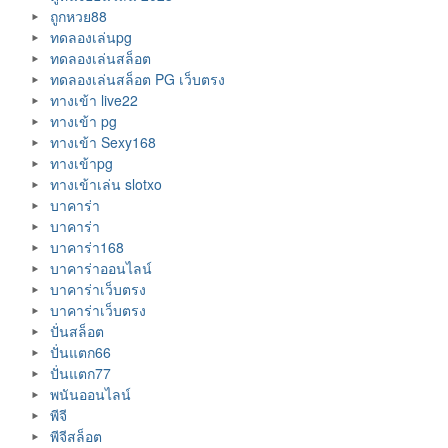
ถูกหวย88
ทดลองเล่นpg
ทดลองเล่นสล็อต
ทดลองเล่นสล็อต PG เว็บตรง
ทางเข้า live22
ทางเข้า pg
ทางเข้า Sexy168
ทางเข้าpg
ทางเข้าเล่น slotxo
บาคาร่า
บาคาร่า
บาคาร่า168
บาคาร่าออนไลน์
บาคาร่าเว็บตรง
บาคาร่าเว็บตรง
ปั่นสล็อต
ปั่นแตก66
ปั่นแตก77
พนันออนไลน์
พีจี
พีจีสล็อต