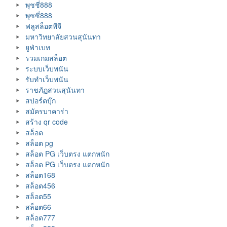
พุชชี่888
พุซซี่888
ฟลูสล็อตพีจี
มหาวิทยาลัยสวนสุนันทา
ยูฟ่าเบท
รวมเกมสล็อต
ระบบเว็บพนัน
รับทำเว็บพนัน
ราชภัฏสวนสุนันทา
สปอร์ตบุ๊ก
สมัครบาคาร่า
สร้าง qr code
สล็อต
สล็อต pg
สล็อต PG เว็บตรง แตกหนัก
สล็อต PG เว็บตรง แตกหนัก
สล็อต168
สล็อต456
สล็อต55
สล็อต66
สล็อต777