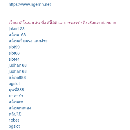
https://www.ngernn.net
เว็บคาสิโนน่าเล่น ทั้ง
สล็อต
และ
บาคาร่า
ตึงจริงแตกบ่อยมาก
joker123
สล็อต168
สล็อตเว็บตรง แตกง่าย
slot99
slot66
slot44
judhai168
judhai168
สล็อต888
pgslot
พุซซี่888
บาคาร่า
สล็อตxo
สล็อตทดลอง
คลิปโป๊
1xbet
pgslot