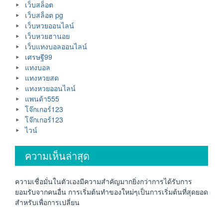
เว็บสล็อต
เว็บสล็อต pg
เว็บหวยออนไลน์
เว็บหวยฮานอย
เว็บแทงบอลออนไลน์
เศรษฐี99
แทงบอล
แทงหวยสด
แทงหวยออนไลน์
แพนด้า555
โจ๊กเกอร์123
โจ๊กเกอร์123
ไวน์
ความเห็นล่าสุด
ความเชื่อมั่นในตัวเองมีความสำคัญมากยิ่งกว่าการได้รับการ
ยอมรับจากคนอื่น การเริ่มต้นทำของใหม่ๆเป็นการเริ่มต้นที่สุดยอด
สำหรับเพื่อการเปลี่ยน