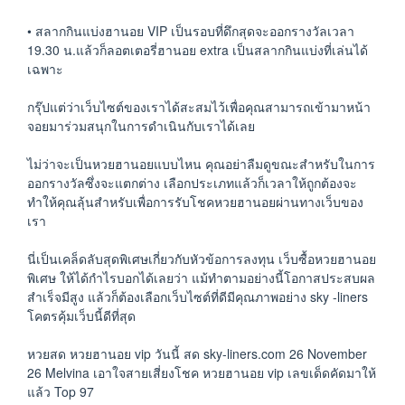
• สลากกินแบ่งฮานอย VIP เป็นรอบที่ดึกสุดจะออกรางวัลเวลา
19.30 น.แล้วก็ลอตเตอรี่ฮานอย extra เป็นสลากกินแบ่งที่เล่นได้
เฉพาะ
กรุ๊ปแต่ว่าเว็บไซต์ของเราได้สะสมไว้เพื่อคุณสามารถเข้ามาหน้า
จอยมาร่วมสนุกในการดำเนินกับเราได้เลย
ไม่ว่าจะเป็นหวยฮานอยแบบไหน คุณอย่าลืมดูขณะสำหรับในการ
ออกรางวัลซึ่งจะแตกต่าง เลือกประเภทแล้วก็เวลาให้ถูกต้องจะ
ทำให้คุณลุ้นสำหรับเพื่อการรับโชคหวยฮานอยผ่านทางเว็บของ
เรา
นี่เป็นเคล็ดลับสุดพิเศษเกี่ยวกับหัวข้อการลงทุน เว็บซื้อหวยฮานอย
พิเศษ ให้ได้กำไรบอกได้เลยว่า แม้ทำตามอย่างนี้โอกาสประสบผล
สำเร็จมีสูง แล้วก็ต้องเลือกเว็บไซต์ที่ดีมีคุณภาพอย่าง sky -liners
โคตรคุ้มเว็บนี้ดีที่สุด
หวยสด หวยฮานอย vip วันนี้ สด sky-liners.com 26 November
26 Melvina เอาใจสายเสี่ยงโชค หวยฮานอย vip เลขเด็ดคัดมาให้
แล้ว Top 97