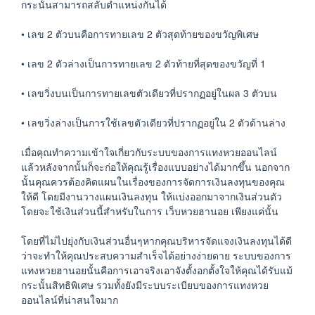
กระนั้นสามารถสลับตำแหน่งกันได้
• เลข 2 ตัวบนคือการทายเลข 2 ตัวสุดท้ายของขวัญพิเศษ
• เลข 2 ตัวล่างเป็นการทายเลข 2 ตัวท้ายที่สุดของขวัญที่ 1
• เลขวิ่งบนเป็นการทายเลขตัวเดียวที่ปรากฏอยู่ในผล 3 ตัวบน
• เลขวิ่งล่างเป็นการใช้เลขตัวเดียวที่ปรากฏอยู่ใน 2 ตัวด้านล่าง
เมื่อคุณทำความเข้าใจเกี่ยวกับระบบของการแทงหวยออนไลน์
แล้วหลังจากนั้นก็จะก่อให้คุณรู้เรื่องแบบอย่างได้มากขึ้น นอกจาก
นั้นคุณควรต้องคิดแผนในเรื่องของการจัดการเงินลงทุนของคุณ
ให้ดี โดยมีงานวางแผนเงินลงทุน ให้แบ่งออกมาจากเงินส่วนตัว
โดยจะใช้เงินส่วนนี้สำหรับในการ เว็บหวยฮานอย เพียงแค่นั้น
โดยที่ไม่ไปยุ่งกับเงินส่วนอื่นๆหากคุณบริหารจัดแจงเงินลงทุนได้ดี
ว่าจะทำให้คุณประสบความสำเร็จได้อย่างง่ายดาย ระบบของการ
แทงหวยฮานอยนั้นคือการเอาจริงเอาจังตั้งอกตั้งใจให้คุณได้รับแม้
กระนั้นสิทธิพิเศษ รวมทั้งยังมีระบบระเบียบของการแทงหวย
ออนไลน์ที่น่าสนใจมาก