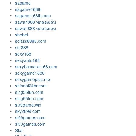
sagame
sagame168th
sagame168th.com
sawan888 ทดลองเล่น
sawan888 ทดลองเล่น
sbobet
sclass8888.com
scr888
sexy168
sexyauto168
sexybaccarat168.com
sexygame1688
sexygameplus.me
shinobi24hr.com
sing55fun.com
sing55fun.com
six9game.win
sky2899.com
sl99games.com
sl99games.com
Slot