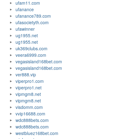
ufam11.com
ufanance
ufanance789.com
ufasocietyth.com
ufawinner
ug1955.net
ug1955.net
uk369clubs.com
veera6999.com
vegasisland168bet.com
vegasisland168bet.com
ver888.vip
viperpro1.com
viperpro1.net
vipmgm8.net
vipmgm8.net
visdomm.com
vvip16688.com
wdc888bets.com
wdc888bets.com
westbluez168bet.com