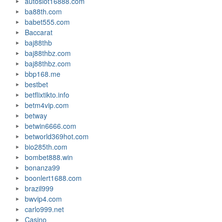
autoslot16888.com
ba88th.com
babet555.com
Baccarat
baj88thb
baj88thbz.com
baj88thbz.com
bbp168.me
bestbet
betflixtikto.info
betm4vip.com
betway
betwin6666.com
betworld369hot.com
bio285th.com
bombet888.win
bonanza99
boonlert1688.com
brazil999
bwvip4.com
carlo999.net
Casino