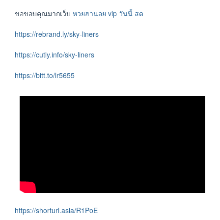
ขอขอบคุณมากเว็บ
หวยฮานอย vip วันนี้ สด
https://rebrand.ly/sky-liners
https://cutly.info/sky-liners
https://bitt.to/lr5655
https://shorturl.asia/R1PoE