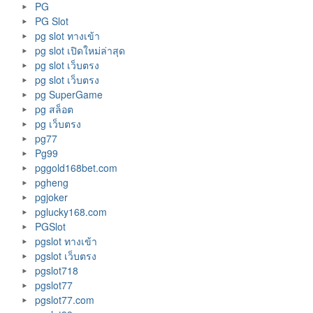
PG
PG Slot
pg slot ทางเข้า
pg slot เปิดใหม่ล่าสุด
pg slot เว็บตรง
pg slot เว็บตรง
pg SuperGame
pg สล็อต
pg เว็บตรง
pg77
Pg99
pggold168bet.com
pgheng
pgjoker
pglucky168.com
PGSlot
pgslot ทางเข้า
pgslot เว็บตรง
pgslot718
pgslot77
pgslot77.com