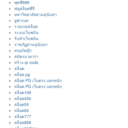
พุซซี่888
ฟลูสล็อตพีจี
มหาวิทยาลัยสวนสุนันทา
ยูฟ่าเบท
รวมเกมสล็อต
ระบบเว็บพนัน
รับทำเว็บพนัน
ราชภัฏสวนสุนันทา
สปอร์ตบุ๊ก
สมัครบาคาร่า
สร้าง qr code
สล็อต
สล็อต pg
สล็อต PG เว็บตรง แตกหนัก
สล็อต PG เว็บตรง แตกหนัก
สล็อต168
สล็อต456
สล็อต55
สล็อต66
สล็อต777
สล็อต888