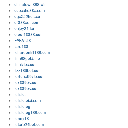
chinatown888.win
cupcake88x.com
dgb222hot.com
dr888bet.com
enjoy24.fun
etbet16888.com
FAFA123
faro168
fcharoenkit168.com
finn88gold.me
finnivips.com
fizz169bet.com
fortune99vip.com
fox689ok.com
fox689ok.com
fullslot
fullsloteiei.com
fullslotpg
fullslotpg168.com
funny18
future24bet.com