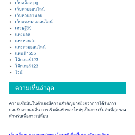
เว็บสล็อต pg
เว็บหวยออนไลน์
เว็บหวยฮานอย
เว็บแทงบอลออนไลน์
เศรษฐี99
แทงบอล
แทงหวยสด
แทงหวยออนไลน์
แพนด้า555
โจ๊กเกอร์123
โจ๊กเกอร์123
ไวน์
ความเห็นล่าสุด
ความเชื่อมั่นในตัวเองมีความสำคัญมากยิ่งกว่าการได้รับการ
ยอมรับจากคนอื่น การเริ่มต้นทำของใหม่ๆเป็นการเริ่มต้นที่สุดยอด
สำหรับเพื่อการเปลี่ยน
เว็บสล็อตและบาคาร่าของโครตดีเว็บนี้เล่นแล้วรวยจัดๆ