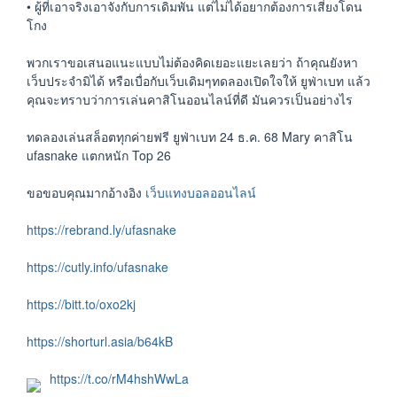
• ผู้ที่เอาจริงเอาจังกับการเดิมพัน แต่ไม่ได้อยากต้องการเสี่ยงโดน
โกง
พวกเราขอเสนอแนะแบบไม่ต้องคิดเยอะแยะเลยว่า ถ้าคุณยังหา
เว็บประจำมิได้ หรือเบื่อกับเว็บเดิมๆทดลองเปิดใจให้ ยูฟ่าเบท แล้ว
คุณจะทราบว่าการเล่นคาสิโนออนไลน์ที่ดี มันควรเป็นอย่างไร
ทดลองเล่นสล็อตทุกค่ายฟรี ยูฟ่าเบท 24 ธ.ค. 68 Mary คาสิโน
ufasnake แตกหนัก Top 26
ขอขอบคุณมากอ้างอิง
เว็บแทงบอลออนไลน์
https://rebrand.ly/ufasnake
https://cutly.info/ufasnake
https://bitt.to/oxo2kj
https://shorturl.asia/b64kB
https://t.co/rM4hshWwLa