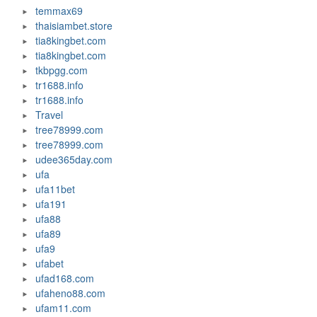
temmax69
thaisiambet.store
tia8kingbet.com
tia8kingbet.com
tkbpgg.com
tr1688.info
tr1688.info
Travel
tree78999.com
tree78999.com
udee365day.com
ufa
ufa11bet
ufa191
ufa88
ufa89
ufa9
ufabet
ufad168.com
ufaheno88.com
ufam11.com