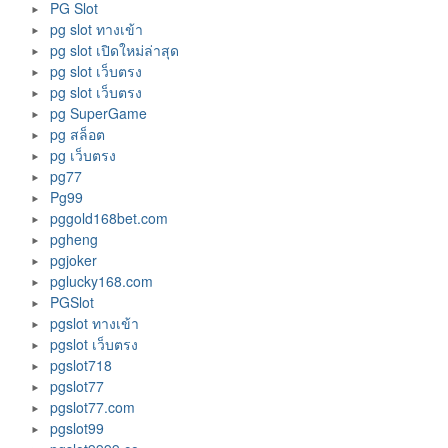
PG Slot
pg slot ทางเข้า
pg slot เปิดใหม่ล่าสุด
pg slot เว็บตรง
pg slot เว็บตรง
pg SuperGame
pg สล็อต
pg เว็บตรง
pg77
Pg99
pggold168bet.com
pgheng
pgjoker
pglucky168.com
PGSlot
pgslot ทางเข้า
pgslot เว็บตรง
pgslot718
pgslot77
pgslot77.com
pgslot99