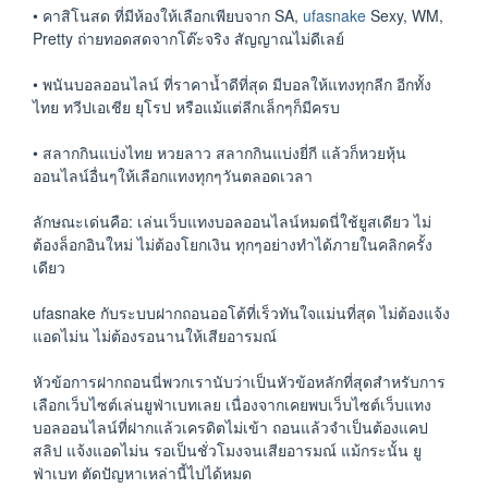
• คาสิโนสด ที่มีห้องให้เลือกเพียบจาก SA,
ufasnake
Sexy, WM,
Pretty ถ่ายทอดสดจากโต๊ะจริง สัญญาณไม่ดีเลย์
• พนันบอลออนไลน์ ที่ราคาน้ำดีที่สุด มีบอลให้แทงทุกลีก อีกทั้ง
ไทย ทวีปเอเชีย ยุโรป หรือแม้แต่ลีกเล็กๆก็มีครบ
• สลากกินแบ่งไทย หวยลาว สลากกินแบ่งยี่กี แล้วก็หวยหุ้น
ออนไลน์อื่นๆให้เลือกแทงทุกๆวันตลอดเวลา
ลักษณะเด่นคือ: เล่นเว็บแทงบอลออนไลน์หมดนี่ใช้ยูสเดียว ไม่
ต้องล็อกอินใหม่ ไม่ต้องโยกเงิน ทุกๆอย่างทำได้ภายในคลิกครั้ง
เดียว
ufasnake กับระบบฝากถอนออโต้ที่เร็วทันใจแม่นที่สุด ไม่ต้องแจ้ง
แอดไม่น ไม่ต้องรอนานให้เสียอารมณ์
หัวข้อการฝากถอนนี่พวกเรานับว่าเป็นหัวข้อหลักที่สุดสำหรับการ
เลือกเว็บไซต์เล่นยูฟ่าเบทเลย เนื่องจากเคยพบเว็บไซต์เว็บแทง
บอลออนไลน์ที่ฝากแล้วเครดิตไม่เข้า ถอนแล้วจำเป็นต้องแคป
สลิป แจ้งแอดไม่น รอเป็นชั่วโมงจนเสียอารมณ์ แม้กระนั้น ยู
ฟ่าเบท ตัดปัญหาเหล่านี้ไปได้หมด