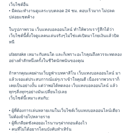
เว็บไซต์อื่น
• มีคณะทำงานดูแลระบบตลอด 24 ชม. ตอบเร็วมาก ไม่ปลด
ปล่อยแชตค้าง
ในรูปภาพรวม เว็บแทงบอลออนไลน์ ทำให้พวกเรารู้สึกได้ว่า
เว็บไซต์นี้ตั้งใจดูแลคนเล่นจริงๆไม่ใช่แค่เปิดมาโกยเงินแล้วปิด
หนี
ufasnake เหมาะกับคนใด และก็เพราะอะไรคุณถึงควรจะทดลอง
อย่างต่ำสักหนึ่งครั้งในชีวิตนักพนันของคุณ
ถ้าหากคุณเคยผ่านเว็บยูฟ่าเบทคาสิโน เว็บแทงบอลออนไลน์ มา
แล้วเจอแต่ประสบการณ์แย่ๆเราเข้าใจคุณดี เนื่องจากพวกเราก็
เคยเป็นอย่างงั้น แต่ว่าพอได้ทดลอง เว็บแทงบอลออนไลน์ แล้ว
ทุกๆสิ่งทุกๆอย่างมันเปลี่ยนไปเลย
เว็บไซต์นี้เหมาะสมกับ:
• ผู้ที่ต้องการเล่นหลายเกมในเว็บไซต์เว็บแทงบอลออนไลน์เดียว
ไม่ต้องย้ายไปหลายราย
• ผู้ที่เกลียดชังคอยอะไรนานๆฝากถอนต้องไว
• คนที่ไม่ได้อยากโดนบังคับทำเทิร์น