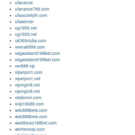
ufanance
ufanance789.com
ufasocietyth.com
ufawinner
ug1955.net
ug1955.net
uk369clubs.com
veera6999.com
vegasisland168bet.com
vegasisland168bet.com
ver888.vip
viperpro1.com
viperpro1.net
vipmgm8.net
vipmgm8.net
visdomm.com
vvip16688.com
wdc888bets.com
wdc888bets.com
westbluez168bet.com
winherovip.com