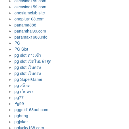
okcasino159.com
okcasino159.com
onesiamclub.site
onoplus168.com
panama888
pananthai99.com
paramax1688.info
PG
PG Slot
pg slot ทางเข้า
pg slot เปิดใหม่ล่าสุด
pg slot เว็บตรง
pg slot เว็บตรง
pg SuperGame
pg สล็อต
pg เว็บตรง
pg77
Pg99
pggold168bet.com
pgheng
pgjoker
pglucky168.com