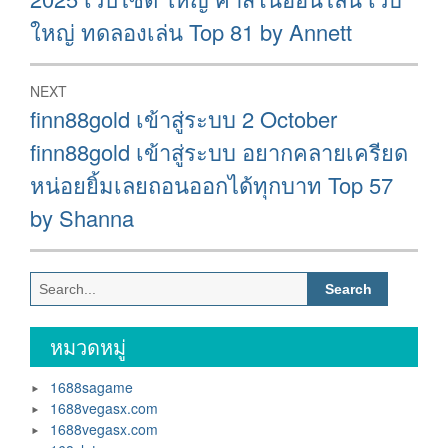
ใหญ่ ทดลองเล่น Top 81 by Annett
NEXT
Next
finn88gold เข้าสู่ระบบ 2 October
post:
finn88gold เข้าสู่ระบบ อยากคลายเครียด
หน่อยยิ้มเลยถอนออกได้ทุกบาท Top 57
by Shanna
Search
for:
หมวดหมู่
1688sagame
1688vegasx.com
1688vegasx.com