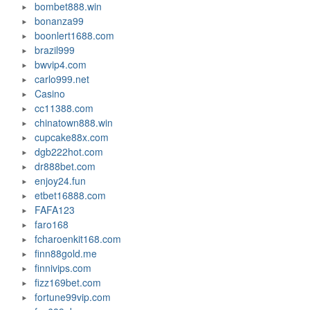
bombet888.win
bonanza99
boonlert1688.com
brazil999
bwvip4.com
carlo999.net
Casino
cc11388.com
chinatown888.win
cupcake88x.com
dgb222hot.com
dr888bet.com
enjoy24.fun
etbet16888.com
FAFA123
faro168
fcharoenkit168.com
finn88gold.me
finnivips.com
fizz169bet.com
fortune99vip.com