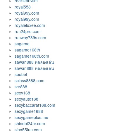
rockstar66m
royal558
royal99y.com
royal99y.com
royaleluxee.com
run24pro.com
runway789s.com
sagame
sagame168th
sagame168th.com
sawan888 ทดลองเล่น
sawan888 ทดลองเล่น
sbobet
sclass8888.com
scr888
sexy168
sexyauto168
sexybaccarat168.com
sexygame1688
sexygameplus.me
shinobi24hr.com
sing55fun.com