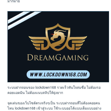
มากมาย
ระบบฝากถอนของ lockdown168 รวดเร็วทันใจสมชื่อ ไม่ต้องรอ
คอยแอดมิน ไม่ต้องแนบสลิปให้ยุ่งยาก
จุดเด่นของเว็บไซต์ตรงจริงๆเป็น ระบบฝากถอนที่ไม่ต้องคอยคน
ไหน lockdown168 เข้าสู่ระบบ ใช้ระบบออโต้แบบเต็มแบบอย่าง