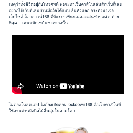
เหตุว่าทั้งชีวิตอยู่กับโทรศัพท์ พอจะหาเว็บคาสิโนเล่นสักเว็บก็เลย
อยากได้เว็บที่เล่นผ่านมือถือได้แบบ ลื่นหัวแตก กระทั่งมาเจอ
เว็บไซต์ ล็อกดาวน์168 ที่ทีแรกๆเพียงแค่ลองเล่นขำๆแต่ว่าท้าย
ที่สุด… เล่นขมักเขม้นซะอย่างนั้น
ไม่ต้องโหลดแอป ไม่ต้องเปิดคอม lockdown168 คือเว็บคาสิโนที่
ใช้งานผ่านมือถือได้ลื่นสุดในสามโลก