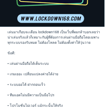
เล่นมาเกือบจะเดือน lockdown168 เป็นเว็บที่ผมกล้าบอกเลยว่า
น่าเล่นจริงแล้วก็เหมาะกับผู้ที่ต้องการเล่นผ่านมือถือโดยเฉพาะ
ทุกระบบรองรับหมด ไม่ต้องโหลด ไม่ต้องตั้งค่าให้วุ่นวาย
ข้อดี:
• เล่นผ่านมือถือได้เต็มระบบ
• เกมเยอะ เปลี่ยนแปลงค่ายได้ง่าย
• ระบบออโต้ ฝากถอนเร็ว
• ทีมแอดไม่นมีความเป็นมือโปร
• โปรโมชั่นไม่เวอร์ แม้กระนั้นให้จริง