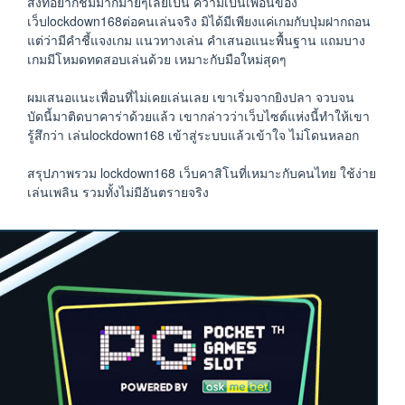
สิ่งที่อยากชมมากมายๆเลยเป็น ความเป็นเพื่อนของ
เว็บlockdown168ต่อคนเล่นจริง มิได้มีเพียงแค่เกมกับปุ่มฝากถอน
แต่ว่ามีคำชี้แจงเกม แนวทางเล่น คำเสนอแนะพื้นฐาน แถมบาง
เกมมีโหมดทดสอบเล่นด้วย เหมาะกับมือใหม่สุดๆ
ผมเสนอแนะเพื่อนที่ไม่เคยเล่นเลย เขาเริ่มจากยิงปลา จวบจน
บัดนี้มาติดบาคาร่าด้วยแล้ว เขากล่าวว่าเว็บไซต์แห่งนี้ทำให้เขา
รู้สึกว่า เล่นlockdown168 เข้าสู่ระบบแล้วเข้าใจ ไม่โดนหลอก
สรุปภาพรวม lockdown168 เว็บคาสิโนที่เหมาะกับคนไทย ใช้ง่าย
เล่นเพลิน รวมทั้งไม่มีอันตรายจริง