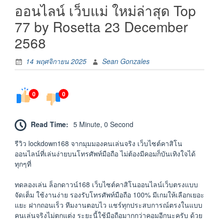
ออนไลน์ เว็บแม่ ใหม่ล่าสุด Top
77 by Rosetta 23 December
2568
14 พฤศจิกายน 2025
Sean Gonzales
0
0
Read Time:
5 Minute, 0 Second
รีวิว lockdown168 จากมุมมองคนเล่นจริง เว็บไซต์คาสิโน
ออนไลน์ที่เล่นง่ายบนโทรศัพท์มือถือ ไม่ต้องมีคอมก็บันเทิงใจได้
ทุกๆที่
ทดลองเล่น ล็อกดาวน์168 เว็บไซต์คาสิโนออนไลน์เว็บตรงแบบ
จัดเต็ม ใช้งานง่าย รองรับโทรศัพท์มือถือ 100% มีเกมให้เลือกเยอะ
แยะ ฝากถอนเร็ว ทีมงานตอบไว แชร์ทุกประสบการณ์ตรงในแบบ
คนเล่นจริงไม่ตกแต่ง ระยะนี้ใช้มือถือมากกว่าคอมอีกนะครับ ด้วย