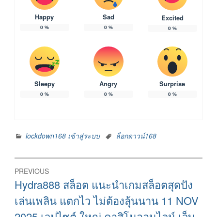
Happy
Sad
Excited
0
%
0
%
0
%
Sleepy
Angry
Surprise
0
%
0
%
0
%
lockdown168 เข้าสู่ระบบ
ล็อกดาวน์168
แนะแนว
PREVIOUS
เรื่อง
Previous
Hydra888 สล็อต แนะนำเกมสล็อตสุดปัง
post:
เล่นเพลิน แตกไว ไม่ต้องลุ้นนาน 11 NOV
2025 เวปไซต์ ใหญ่ คาสิโนออนไลน์ เว็บ