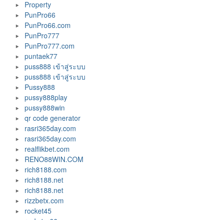
Property
PunPro66
PunPro66.com
PunPro777
PunPro777.com
puntaek77
puss888 เข้าสู่ระบบ
puss888 เข้าสู่ระบบ
Pussy888
pussy888play
pussy888win
qr code generator
rasri365day.com
rasri365day.com
realflikbet.com
RENO88WIN.COM
rich8188.com
rich8188.net
rich8188.net
rizzbetx.com
rocket45