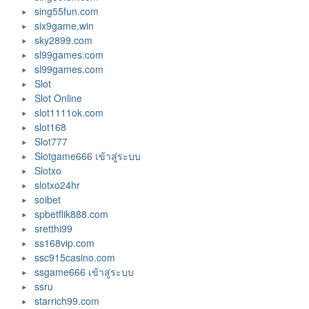
sing55fun.com
six9game.win
sky2899.com
sl99games.com
sl99games.com
Slot
Slot Online
slot1111ok.com
slot168
Slot777
Slotgame666 เข้าสู่ระบบ
Slotxo
slotxo24hr
soibet
spbetflik888.com
sretthi99
ss168vip.com
ssc915casino.com
ssgame666 เข้าสู่ระบบ
ssru
starrich99.com