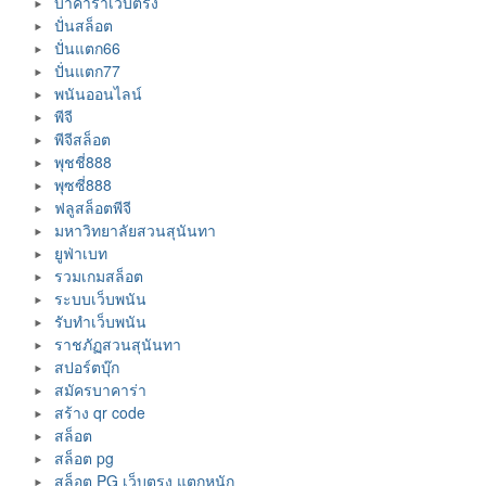
บาคาร่าเว็บตรง
ปั่นสล็อต
ปั่นแตก66
ปั่นแตก77
พนันออนไลน์
พีจี
พีจีสล็อต
พุชชี่888
พุซซี่888
ฟลูสล็อตพีจี
มหาวิทยาลัยสวนสุนันทา
ยูฟ่าเบท
รวมเกมสล็อต
ระบบเว็บพนัน
รับทำเว็บพนัน
ราชภัฏสวนสุนันทา
สปอร์ตบุ๊ก
สมัครบาคาร่า
สร้าง qr code
สล็อต
สล็อต pg
สล็อต PG เว็บตรง แตกหนัก