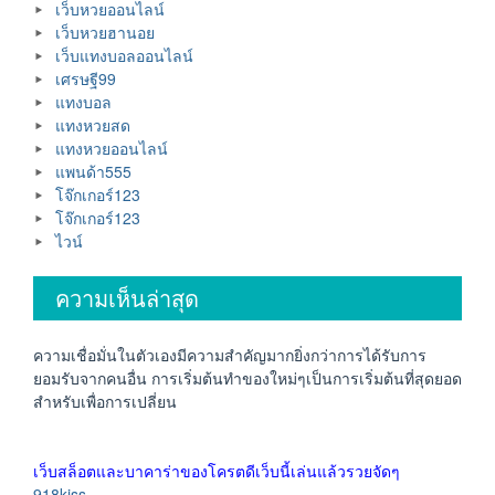
เว็บหวยออนไลน์
เว็บหวยฮานอย
เว็บแทงบอลออนไลน์
เศรษฐี99
แทงบอล
แทงหวยสด
แทงหวยออนไลน์
แพนด้า555
โจ๊กเกอร์123
โจ๊กเกอร์123
ไวน์
ความเห็นล่าสุด
ความเชื่อมั่นในตัวเองมีความสำคัญมากยิ่งกว่าการได้รับการ
ยอมรับจากคนอื่น การเริ่มต้นทำของใหม่ๆเป็นการเริ่มต้นที่สุดยอด
สำหรับเพื่อการเปลี่ยน
เว็บสล็อตและบาคาร่าของโครตดีเว็บนี้เล่นแล้วรวยจัดๆ
918kiss