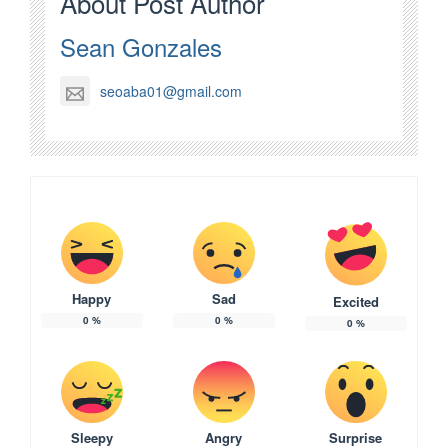
About Post Author
Sean Gonzales
seoaba01@gmail.com
Happy
Sad
Excited
0
%
0
%
0
%
Sleepy
Angry
Surprise