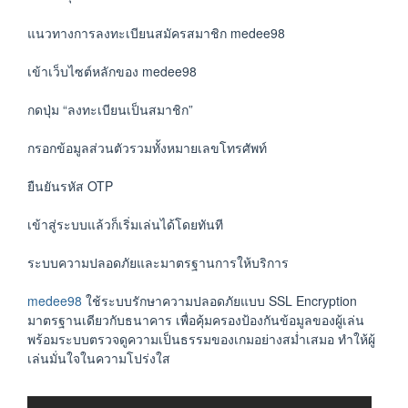
แนวทางการลงทะเบียนสมัครสมาชิก medee98
เข้าเว็บไซต์หลักของ medee98
กดปุ่ม “ลงทะเบียนเป็นสมาชิก”
กรอกข้อมูลส่วนตัวรวมทั้งหมายเลขโทรศัพท์
ยืนยันรหัส OTP
เข้าสู่ระบบแล้วก็เริ่มเล่นได้โดยทันที
ระบบความปลอดภัยและมาตรฐานการให้บริการ
medee98
ใช้ระบบรักษาความปลอดภัยแบบ SSL Encryption
มาตรฐานเดียวกับธนาคาร เพื่อคุ้มครองป้องกันข้อมูลของผู้เล่น
พร้อมระบบตรวจดูความเป็นธรรมของเกมอย่างสม่ำเสมอ ทำให้ผู้
เล่นมั่นใจในความโปร่งใส