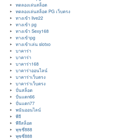
ทดลองเล่นสล็อต
ทดลองเล่นสล็อต PG เว็บตรง
ทางเข้า live22
ทางเข้า pg
ทางเข้า Sexy168
ทางเข้าpg
ทางเข้าเล่น slotxo
บาคาร่า
บาคาร่า
บาคาร่า168
บาคาร่าออนไลน์
บาคาร่าเว็บตรง
บาคาร่าเว็บตรง
ปั่นสล็อต
ปั่นแตก66
ปั่นแตก77
พนันออนไลน์
พีจี
พีจีสล็อต
พุชชี่888
พุซซี่888