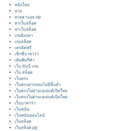
หนังใหม่
หวย
หวยฮานอย vip
หาเว็บสล็อต
หาเว็บสล็อต
เกมยิงปลา
เกมสล็อต
เครดิตฟรี
เซ็กซี่บาคาร่า
เดิมพันกีฬา
เว็บ มันนี่ เกม
เว็บ สล็อต
เว็บตรง
เว็บตรงฝากถอนไม่มีขั้นต่ำ
เว็บตรงไม่ผ่านเอเย่นต์เปิดใหม่
เว็บตรงไม่ผ่านเอเย่นต์เปิดใหม่
เว็บบาคาร่า
เว็บพนัน
เว็บพนันออนไลน์
เว็บสล็อต
เว็บสล็อต pg