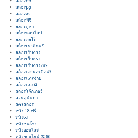
สล็อต99
สล็อตpg
สล็อตxo
สล็อตพีจี
สล็อตยูฟ่า
สล็อตออนไลน์
สล็อตออโต้
สล็อตเครดิตฟรี
สล็อตเว็บตรง
สล็อตเว็บตรง
สล็อตเว็บตรง789
สล็อตแจกเครดิตฟรี
สล็อตแตกง่าย
สล็อตแตกดี
สล็อตโจ๊กเกอร์
สวนสุนันทา
สูตรสล็อต
หนัง 18 ฟรี
หนัง69
หนังชนโรง
หนังออนไลน์
หนังออนไลน์ 2566