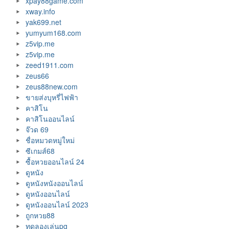
xpay88game.com
xway.info
yak699.net
yumyum168.com
z5vip.me
z5vip.me
zeed1911.com
zeus66
zeus88new.com
ขายส่งบุหรี่ไฟฟ้า
คาสิโน
คาสิโนออนไลน์
จ๊วด 69
ชื่อหมวดหมู่ใหม่
ซีเกมส์68
ซื้อหวยออนไลน์ 24
ดูหนัง
ดูหนังหนังออนไลน์
ดูหนังออนไลน์
ดูหนังออนไลน์ 2023
ถูกหวย88
ทดลองเล่นpg