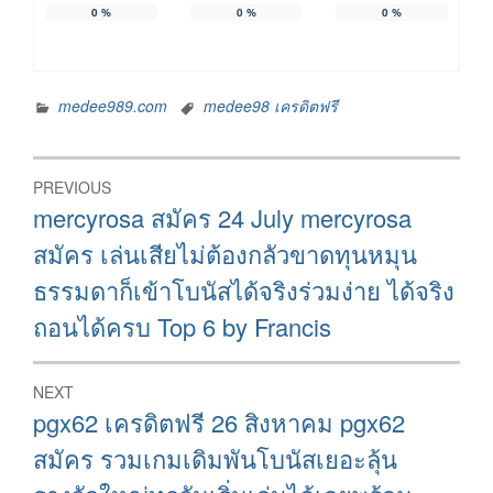
0
%
0
%
0
%
medee989.com
medee98 เครดิตฟรี
แนะแนว
PREVIOUS
เรื่อง
Previous
mercyrosa สมัคร 24 July mercyrosa
post:
สมัคร เล่นเสียไม่ต้องกลัวขาดทุนหมุน
ธรรมดาก็เข้าโบนัสได้จริงร่วมง่าย ได้จริง
ถอนได้ครบ Top 6 by Francis
NEXT
Next
pgx62 เครดิตฟรี 26 สิงหาคม pgx62
post:
สมัคร รวมเกมเดิมพันโบนัสเยอะลุ้น