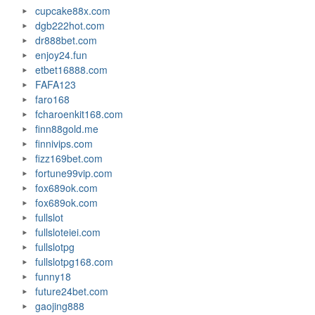
cupcake88x.com
dgb222hot.com
dr888bet.com
enjoy24.fun
etbet16888.com
FAFA123
faro168
fcharoenkit168.com
finn88gold.me
finnivips.com
fizz169bet.com
fortune99vip.com
fox689ok.com
fox689ok.com
fullslot
fullsloteiei.com
fullslotpg
fullslotpg168.com
funny18
future24bet.com
gaojing888