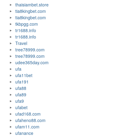
thaisiambet.store
tia8kingbet.com
tia8kingbet.com
tkbpgg.com
tr1688.info
tr1688.info
Travel
tree78999.com
tree78999.com
udee365day.com
ufa
ufa11bet
ufa191
ufa88
ufa89
ufa9
ufabet
ufad168.com
ufaheno88.com
ufam11.com
ufanance