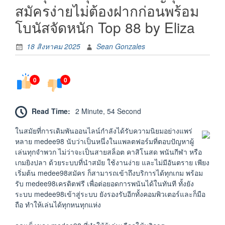
สมัครง่ายไม่ต้องฝากก่อนพร้อม
โบนัสจัดหนัก Top 88 by Eliza
18 สิงหาคม 2025
Sean Gonzales
0
0
Read Time:
2 Minute, 54 Second
ในสมัยที่การเดิมพันออนไลน์กำลังได้รับความนิยมอย่างแพร่
หลาย medee98 นับว่าเป็นหนึ่งในแพลตฟอร์มที่ตอบปัญหาผู้
เล่นทุกจำพวก ไม่ว่าจะเป็นสายสล็อต คาสิโนสด พนันกีฬา หรือ
เกมยิงปลา ด้วยระบบที่นำสมัย ใช้งานง่าย และไม่มีอันตราย เพียง
เริ่มต้น medee98สมัคร ก็สามารถเข้าถึงบริการได้ทุกเกม พร้อม
รับ medee98เครดิตฟรี เพื่อต่อยอดการพนันได้ในทันที ทั้งยัง
ระบบ medee98เข้าสู่ระบบ ยังรองรับอีกทั้งคอมพิวเตอร์และก็มือ
ถือ ทำให้เล่นได้ทุกหนทุกแห่ง