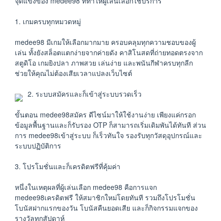
จุดแข็งของ medee98 ที่ทำให้ผู้เล่นเลือกใช้บริการ
1. เกมครบทุกหมวดหมู่
medee98 มีเกมให้เลือกมากมาย ครอบคลุมทุกความชอบของผู้
เล่น ทั้งยังสล็อตแตกง่ายจากค่ายดัง คาสิโนสดที่ถ่ายทอดตรงจาก
สตูดิโอ เกมยิงปลา ภาพสวย เล่นง่าย และพนันกีฬาครบทุกลีก
ช่วยให้คุณไม่ต้องเสียเวลาแปลงเว็บไซต์
2. ระบบสมัครและก็เข้าสู่ระบบรวดเร็ว
ขั้นตอน medee98สมัคร ดีไซน์มาให้ใช้งานง่าย เพียงแค่กรอก
ข้อมูลพื้นฐานและก็รับรอง OTP ก็สามารถเริ่มเดิมพันได้ทันที ส่วน
การ medee98เข้าสู่ระบบ ก็เร็วทันใจ รองรับทุกวัสดุอุปกรณ์และ
ระบบปฏิบัติการ
3. โปรโมชั่นและก็เครดิตฟรีที่คุ้มค่า
หนึ่งในเหตุผลที่ผู้เล่นเลือก medee98 คือการแจก
medee98เครดิตฟรี ให้สมาชิกใหม่โดยทันที รวมถึงโปรโมชั่น
โบนัสฝากแรกของวัน โบนัสคืนยอดเสีย และก็กิจกรรมแจกของ
รางวัลทุกสัปดาห์