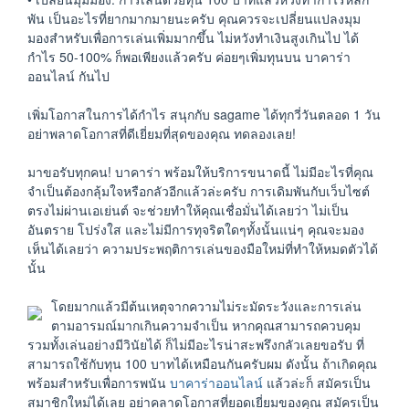
พัน เป็นอะไรที่ยากมากมายนะครับ คุณควรจะเปลี่ยนแปลงมุม
มองสำหรับเพื่อการเล่นเพิ่มมากขึ้น ไม่หวังทำเงินสูงเกินไป ได้
กำไร 50-100% ก็พอเพียงแล้วครับ ค่อยๆเพิ่มทุนบน บาคาร่า
ออนไลน์ กันไป
เพิ่มโอกาสในการได้กำไร สนุกกับ sagame ได้ทุกวี่วันตลอด 1 วัน
อย่าพลาดโอกาสที่ดีเยี่ยมที่สุดของคุณ ทดลองเลย!
มาขอรับทุกคน! บาคาร่า พร้อมให้บริการขนาดนี้ ไม่มีอะไรที่คุณ
จำเป็นต้องกลุ้มใจหรือกลัวอีกแล้วล่ะครับ การเดิมพันกับเว็บไซต์
ตรงไม่ผ่านเอเย่นต์ จะช่วยทำให้คุณเชื่อมั่นได้เลยว่า ไม่เป็น
อันตราย โปร่งใส และไม่มีการทุจริตใดๆทั้งนั้นแน่ๆ คุณจะมอง
เห็นได้เลยว่า ความประพฤติการเล่นของมือใหม่ที่ทำให้หมดตัวได้
นั้น
โดยมากแล้วมีต้นเหตุจากความไม่ระมัดระวังและการเล่น
ตามอารมณ์มากเกินความจำเป็น หากคุณสามารถควบคุม
รวมทั้งเล่นอย่างมีวินัยได้ ก็ไม่มีอะไรน่าสะพรึงกลัวเลยขอรับ ที่
สามารถใช้กับทุน 100 บาทได้เหมือนกันครับผม ดังนั้น ถ้าเกิดคุณ
พร้อมสำหรับเพื่อการพนัน
บาคาร่าออนไลน์
แล้วล่ะก็ สมัครเป็น
สมาชิกใหม่ได้เลย อย่าคลาดโอกาสที่ยอดเยี่ยมของคุณ สมัครเป็น