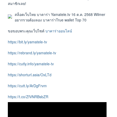
สมาชิกเลย!
สล็อตเว็บไทย บาคาร่า Yamatele.tv 16 ต.ค. 2568 Wilmer
อยากรวยต้องลอง บาคาร่าTrue wallet Top 70
ขอขอบพระคุณเว็ปไซต์
บาคาร่าออนไลน์
https://bit.ly/yamatele-tv
https://rebrand.ly/yamatele-tv
https://cutly.info/yamatele-tv
https://shorturl.asia/OxLTd
https://cutt.ly/ArDgFrvm
https://t.co/ZfVNRBsbZR