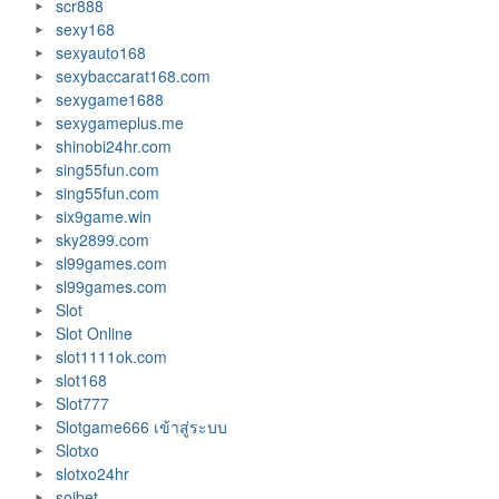
scr888
sexy168
sexyauto168
sexybaccarat168.com
sexygame1688
sexygameplus.me
shinobi24hr.com
sing55fun.com
sing55fun.com
six9game.win
sky2899.com
sl99games.com
sl99games.com
Slot
Slot Online
slot1111ok.com
slot168
Slot777
Slotgame666 เข้าสู่ระบบ
Slotxo
slotxo24hr
soibet