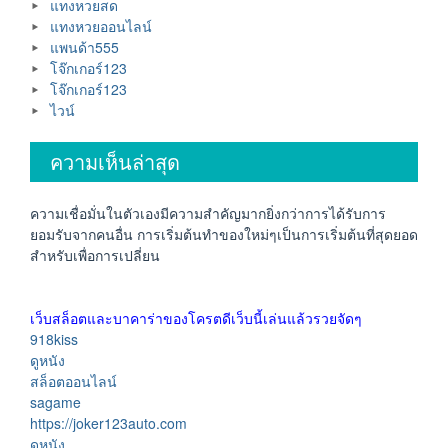
แทงหวยสด
แทงหวยออนไลน์
แพนด้า555
โจ๊กเกอร์123
โจ๊กเกอร์123
ไวน์
ความเห็นล่าสุด
ความเชื่อมั่นในตัวเองมีความสำคัญมากยิ่งกว่าการได้รับการ
ยอมรับจากคนอื่น การเริ่มต้นทำของใหม่ๆเป็นการเริ่มต้นที่สุดยอด
สำหรับเพื่อการเปลี่ยน
เว็บสล็อตและบาคาร่าของโครตดีเว็บนี้เล่นแล้วรวยจัดๆ
918kiss
ดูหนัง
สล็อตออนไลน์
sagame
https://joker123auto.com
ดูหนัง