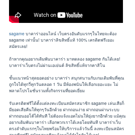
sagame
บาคาร่าออนไลน์ เว็บตรงอันดับแรกๆในไทยจะต้อง
sagame เท่านั้น! บาคาร่าลิขสิทธิ์แท้ 100% เครดิตฟรีเยอะ
สมัครเลย!
ถ้าหากคุณอยากเดิมพันบาคาร่า มาทดลอง sagame กันได้เลย!
บาคาร่าเว็บตรงไม่ผ่านเอเย่นต์ ลิขสิทธิ์แท้จากคาสิโน
ชั้นแนวหน้าสุดยอดอย่าง บาคาร่า สนุกสนานกับเกมเดิมพันที่คุณ
ถูกใจได้ทุกวี่ทุกวันตลอด 1 วัน มีห้องพนันให้เลือกเยอะแยะ ไม่
พลาดโปรโมชั่นรวมทั้งกิจกรรมที่ยอดเยี่ยม
รับเครดิตฟรีได้ตั้งแต่ลงทะเบียนสมัครสมาชิก sagame เล่นเสียก็
มียอดเสียคืนให้ทุกๆวันอีกด้วย ฝากถอนง่าย ฝากถอนผ่านระบบ
ฝากถอนออโต้ได้ทันที ไม่ต้องแจ้งแอดไม่นให้ยุ่งยากอีกด้วย แม้คุณ
อยากเดิมพันบาคาร่า เลือกพวกเราได้เลยโดยทันที บาคาร่าเว็บ
ตรงลำดับแรกๆในไทยพร้อมให้บริการแล้ววันนี้ ลงทะเบียนสมัคร
สมาชิกฟรี! สมัครสมาชิกแล้วมาได้กำไรกันได้เลย!