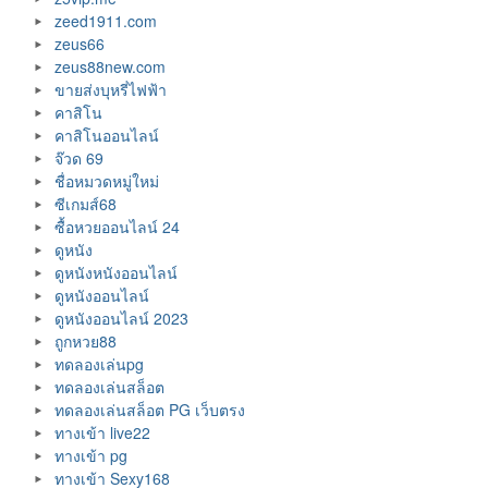
zeed1911.com
zeus66
zeus88new.com
ขายส่งบุหรี่ไฟฟ้า
คาสิโน
คาสิโนออนไลน์
จ๊วด 69
ชื่อหมวดหมู่ใหม่
ซีเกมส์68
ซื้อหวยออนไลน์ 24
ดูหนัง
ดูหนังหนังออนไลน์
ดูหนังออนไลน์
ดูหนังออนไลน์ 2023
ถูกหวย88
ทดลองเล่นpg
ทดลองเล่นสล็อต
ทดลองเล่นสล็อต PG เว็บตรง
ทางเข้า live22
ทางเข้า pg
ทางเข้า Sexy168