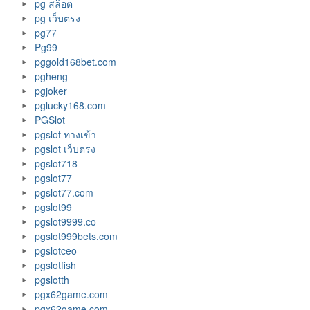
pg สล็อต
pg เว็บตรง
pg77
Pg99
pggold168bet.com
pgheng
pgjoker
pglucky168.com
PGSlot
pgslot ทางเข้า
pgslot เว็บตรง
pgslot718
pgslot77
pgslot77.com
pgslot99
pgslot9999.co
pgslot999bets.com
pgslotceo
pgslotfish
pgslotth
pgx62game.com
pgx62game.com