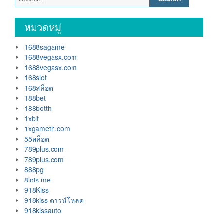
for:
หมวดหมู่
1688sagame
1688vegasx.com
1688vegasx.com
168slot
168สล็อต
188bet
188betth
1xbit
1xgameth.com
55สล็อต
789plus.com
789plus.com
888pg
8lots.me
918Kiss
918kiss ดาวน์โหลด
918kissauto