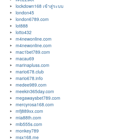
lockdown168 เข้าสู่ระบบ
london45
london6789.com
lot888
lotto432
m4newonline.com
m4newonline.com
mac1bet789.com
macau69
marinapluss.com
mario678.club
mario678.info
medee989.com
meekin365day.com
megawaysbet789.com
mercyrosa168.com
mfj889xx.com
mia88th.com
mib555s.com
monkey789
msx168.me