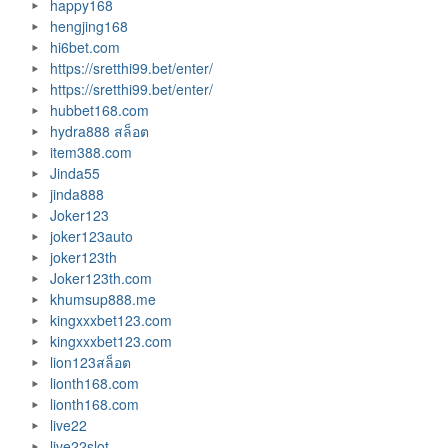
happy168
hengjing168
hi6bet.com
https://sretthi99.bet/enter/
https://sretthi99.bet/enter/
hubbet168.com
hydra888 สล็อต
item388.com
Jinda55
jinda888
Joker123
joker123auto
joker123th
Joker123th.com
khumsup888.me
kingxxxbet123.com
kingxxxbet123.com
lion123สล็อต
lionth168.com
lionth168.com
live22
live22slot