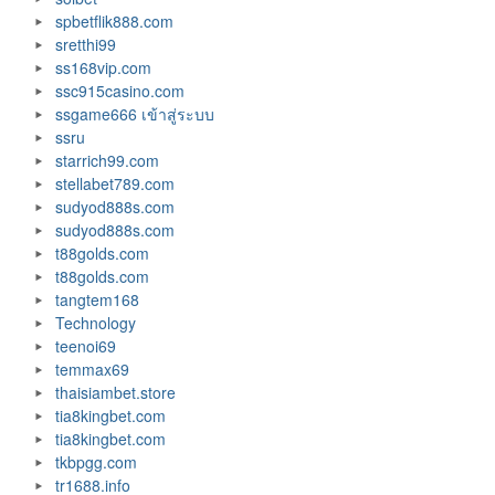
spbetflik888.com
sretthi99
ss168vip.com
ssc915casino.com
ssgame666 เข้าสู่ระบบ
ssru
starrich99.com
stellabet789.com
sudyod888s.com
sudyod888s.com
t88golds.com
t88golds.com
tangtem168
Technology
teenoi69
temmax69
thaisiambet.store
tia8kingbet.com
tia8kingbet.com
tkbpgg.com
tr1688.info