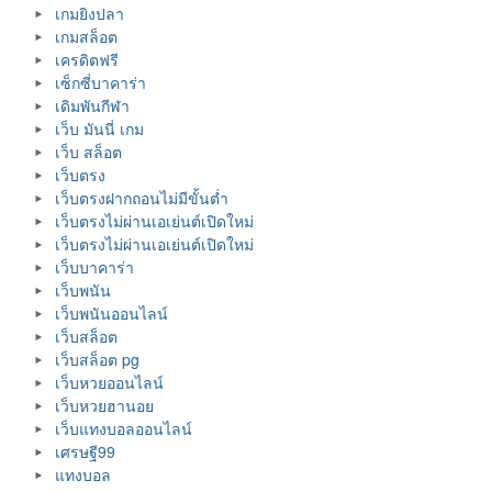
เกมยิงปลา
เกมสล็อต
เครดิตฟรี
เซ็กซี่บาคาร่า
เดิมพันกีฬา
เว็บ มันนี่ เกม
เว็บ สล็อต
เว็บตรง
เว็บตรงฝากถอนไม่มีขั้นต่ำ
เว็บตรงไม่ผ่านเอเย่นต์เปิดใหม่
เว็บตรงไม่ผ่านเอเย่นต์เปิดใหม่
เว็บบาคาร่า
เว็บพนัน
เว็บพนันออนไลน์
เว็บสล็อต
เว็บสล็อต pg
เว็บหวยออนไลน์
เว็บหวยฮานอย
เว็บแทงบอลออนไลน์
เศรษฐี99
แทงบอล