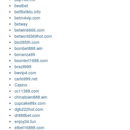
bestbet
betflixtikto.info
betm4vip.com
betway
betwin6666.com
betworld369hot.com
bio285th.com
bombet888.win
bonanza99
boonlert1688.com
brazil999
bwvip4.com
carlo999.net
Casino
cc11388.com
chinatown888.win
cupcake88x.com
dgb222hot.com
dr888bet.com
enjoy24.fun
etbet16888.com