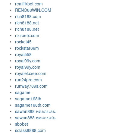
realflikbet.com
RENO88WIN.COM
rich8188.com
rich8188.net
rich8188.net
rizzbetx.com
rocket45
rockstar66m
royal558
royal99y.com
royal99y.com
royaleluxee.com
run24pro.com
runway789s.com
sagame
sagame168th
sagame168th.com
sawan888 ทดลองเล่น
sawan888 ทดลองเล่น
sbobet
sclass8888.com