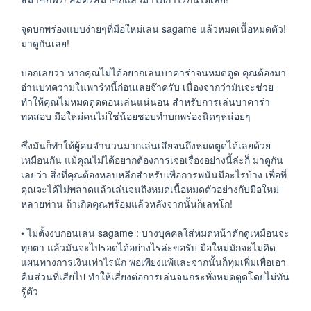
จุดบกพร่องแบบง่ายๆที่มือใหม่เล่น sagame แล้วหมดเนื้อหมดตัว!
มาดูกันเลย!
บอกเลยว่า หากคุณไม่ได้อยากเล่นบาคาร่าจนหมดตูด คุณต้องมา
อ่านบทความในพาร์ทนี้ก่อนเลยจ๊าครับ เนื่องจากว่ามันจะช่วย
ทำให้คุณไม่หมดตูดตอนเล่นแน่นอน สำหรับการเล่นบาคาร่า
ทดสอบ มือใหม่คนไม่ใช่น้อยชอบทำบกพร่องนิดๆหน่อยๆ
ซึ่งมันก็ทำให้ผู้คนจำนวนมากเล่นเสียจนถึงหมดตูดได้เลยด้วย
เหมือนกัน แม้คุณไม่ได้อยากต้องการเจอเรื่องอย่างนี้ล่ะก็ มาดูกัน
เลยว่า สิ่งที่คุณต้องหลบหลีกสำหรับเพื่อการพนันมีอะไรบ้าง เพื่อที่
คุณจะได้ไม่พลาดแล้วเล่นจนถึงหมดเนื้อหมดตัวอย่างกับมือใหม่
หลายท่าน ถ้าเกิดคุณพร้อมแล้วหลังจากนั้นก็เลทโก!
• ไม่ตั้งงบก่อนเล่น sagame : บางบุคคลใส่หมดหน้าตักดูเหมือนจะ
ทุกตา แล้วมันจะไปรอดได้อย่างไรล่ะขอรับ มือใหม่มักจะไม่คิด
แผนทางการเงินเท่าไรนัก พอเพียงแพ้และจากนั้นก็ทุ่มเพิ่มเพื่อเอา
คืนส่วนที่เสียไป ทำให้เสี่ยงต่อการเล่นจนกระทั่งหมดตูดโดยไม่ทัน
รู้ตัว