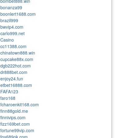
bombet888.win
bonanza99
boonlert1688.com
brazil999
bwvip4.com
carlo999.net
Casino
cc11388.com
chinatown888.win
cupcake88x.com
dgb222hot.com
dr888bet.com
enjoy24.fun
etbet16888.com
FAFA123
faro168
fcharoenkit168.com
finn88gold.me
finnivips.com
fizz169bet.com
fortune99vip.com
fox689ok.com