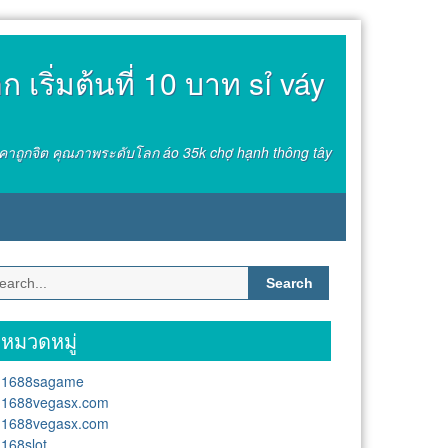
 เริ่มต้นที่ 10 บาท sỉ váy
ง ราคาถูกจิต คุณภาพระดับโลก áo 35k chợ hạnh thông tây
Search
for:
หมวดหมู่
1688sagame
1688vegasx.com
1688vegasx.com
168slot