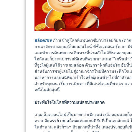
สล็อต789
ก้าวเข้าสู่โลกที่แฟนตาซีมาบรรจบกับชะตากร
อาณาจักรของเกมสล็อตออนไลน์ ที่ซึ่งเวทมนตร์คาถามีชี
และทำการค้นพบการเดินทางที่น่าคลั่งไคล้ที่รอคอยคุณ
ไคล้และก็ประสบการณ์พิเศษที่พวกเขาเสนอ **เกริ่นนำ:
ที่จูงใจผู้เล่นได้ราวเกมสล็อต ด้วยกราฟิกที่แจ่มใส ธีมที่น่
สำหรับการพาผู้เล่นไปสู่อาณาจักรใหม่ที่ความระทึกใจแล้
มองหาการแอบหนีที่น่าเร้าใจหรือผู้เล่นทั่วๆไปที่กำลัง
สำหรับทุกคน เริ่มการเดินทางที่มีเสน่ห์ตอนที่พวกเราเจา
คลั่งไคล้กลุ่มนี้
ประทับใจในโลกที่ความแปลกประหลาด
เกมสล็อตออนไลน์เป็นมากกว่าเพียงแค่วงล้อหมุนและก็เคร
ความอัศจรรย์ เกมสล็อตแต่ละเกมมีธีมที่เป็นเอกลักษณ์
ในตำนาน แล้วก็ฯลฯ ด้วยภาพที่น่าทึ่ง เพลงประกอบที่เชิญ