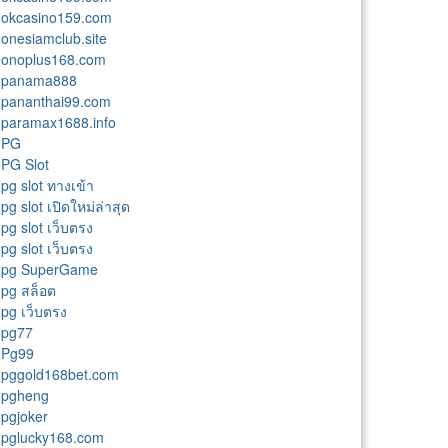
okcasino159.com
onesiamclub.site
onoplus168.com
panama888
pananthai99.com
paramax1688.info
PG
PG Slot
pg slot ทางเข้า
pg slot เปิดใหม่ล่าสุด
pg slot เว็บตรง
pg slot เว็บตรง
pg SuperGame
pg สล็อต
pg เว็บตรง
pg77
Pg99
pggold168bet.com
pgheng
pgjoker
pglucky168.com