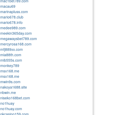
mac1bet789.com
macau69
marinapluss.com
mario678.club
mario678.info
medee989.com
meekin365day.com
megawaysbet789.com
mercyrosa168.com
mfj889xx.com
mia88th.com
mib555s.com
monkey789
msx168.me
msx168.me
mwin9s.com
nakoya1688.site
nbwin.me
niseko168bet.com
no1huay
no1huay.com
okcasino159.com