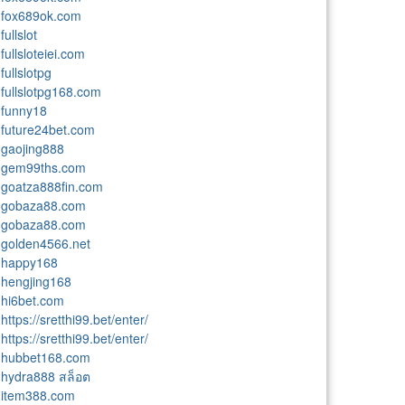
fox689ok.com
fullslot
fullsloteiei.com
fullslotpg
fullslotpg168.com
funny18
future24bet.com
gaojing888
gem99ths.com
goatza888fin.com
gobaza88.com
gobaza88.com
golden4566.net
happy168
hengjing168
hi6bet.com
https://sretthi99.bet/enter/
https://sretthi99.bet/enter/
hubbet168.com
hydra888 สล็อต
item388.com