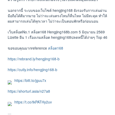
นอกจากนี้ ระบบของเว็บไซต์ hengjing168 ยังรองรับการเล่นผ่าน
มือถือได้ดีมากมาย ไม่ว่าจะเล่นตรงไหนก็ลื่นไหล ไม่มีสะดุด ทำให้
ผมสามารถเล่นได้ทุกเวลา ไม่ว่าจะเป็นตอนพักหรือก่อนนอน
เว็บสล็อตNo.1 สล็อต168 Hengjing168b.com 5 มิถุนายน 2569
Lizette ยืน 1 เรื่องเกมสล็อต hengjing168ปลดหนี้ได้ง่ายๆ Top 46
ขอขอบคุณมากreference
สล็อต168
https://rebrand.ly/hengjing168-b
https://cutly.info/hengjing168-b
https://bitt.to/jguu7x
https://shorturl.asia/n27a8
https://t.co/tkPATHy2uv
…