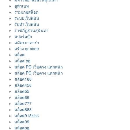
ยูฟ่าเบท
รวมเกมสล็อต
ระบบเว็บพนัน
รับทำเว็บพนัน
ราชภัฏสวนสุนันทา
สปอร์ตบุ๊ก
สมัครบาคาร่า
สร้าง qr code
สล็อต
สล็อต pg
สล็อต PG เว็บตรง แตกหนัก
สล็อต PG เว็บตรง แตกหนัก
สล็อต168
สล็อต456
สล็อต55
สล็อต66
สล็อต777
สล็อต888
สล็อต918kiss
สล็อต99
สล็อตpg