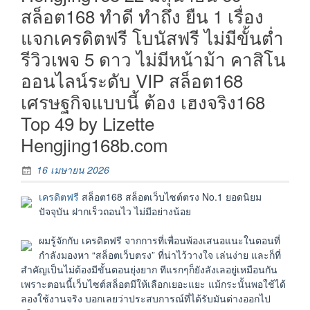
สล็อต168 ทำดี ทำถึง ยืน 1 เรื่อง
แจกเครดิตฟรี โบนัสฟรี ไม่มีขั้นต่ำ
รีวิวเพจ 5 ดาว ไม่มีหน้าม้า คาสิโน
ออนไลน์ระดับ VIP สล็อต168
เศรษฐกิจแบบนี้ ต้อง เฮงจริง168
Top 49 by Lizette
Hengjing168b.com
16 เมษายน 2026
เครดิตฟรี
สล็อต168 สล็อตเว็บไซต์ตรง No.1 ยอดนิยม
ปัจจุบัน ฝากเร็วถอนไว ไม่มีอย่างน้อย
ผมรู้จักกับ เครดิตฟรี จากการที่เพื่อนพ้องเสนอแนะในตอนที่
กำลังมองหา “สล็อตเว็บตรง” ที่น่าไว้วางใจ เล่นง่าย และก็ที่
สำคัญเป็นไม่ต้องมีขั้นตอนยุ่งยาก ทีแรกๆก็ยังลังเลอยู่เหมือนกัน
เพราะตอนนี้เว็บไซต์สล็อตมีให้เลือกเยอะแยะ แม้กระนั้นพอใช้ได้
ลองใช้งานจริง บอกเลยว่าประสบการณ์ที่ได้รับมันต่างออกไป