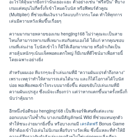
อะไรให้ลุ้นมากยิ่งกว่านั้นเยอะแยะ ตัวอย่างเช่น “ฟรีสปิน” ที่บาง
เกมแค่หมุนไม่กี่ครั้งก็เข้าโหมดโบนัส หรือฟีพบร์ตัวคูณ
(Multiplier) ที่ช่วยเพิ่มเงินรางวัลแบบก้าวกระโดด ทำให้ทุกการ
เล่นมีความหวังเพิ่มขึ้นเรื่อยๆ
ความมากมายหลายของเกม hengjing168 ไม่ว่าคุณจะเป็นสาย
ไหนก็สามารถหาเกมที่เหมาะสมกับตนเองได้ ได้แก่ หากคุณชอบ
เกมที่เล่นง่าย โบนัสเข้าไว ก็มีให้เลือกมากมาย หรือถ้าเกิดเป็น
สายลุ้นหนักๆเน้นแจ็คพอตแตกใหญ่ ก็มีเกมที่ดีไซน์มาเพื่อสายนี้
โดยเฉพาะอย่างยิ่ง
สำหรับผมเอง ทีแรกๆจะย้ำเล่นเกมที่มี “ความผันแปรต่ำถึงกลาง”
เพราะเหตุว่าทำให้สามารถเล่นได้นาน และก็ได้โอกาสได้โบนัส
บ่อย พอเพียงพอเข้าใจระบบมากยิ่งขึ้น ค่อยขยับไปเล่นเกมที่มี
ความผันแปรสูง ซึ่งแม้จะเสี่ยงกว่า แต่ว่าหากแตกขึ้นมาครั้งหนึ่งก็
นับว่าคุ้มมาก
อีกหนึ่งข้อดีของ hengjing168 เป็นฟีเจอร์พิเศษที่แต่ละเกม
ออกแบบมาไม่ซ้ำกัน บางเกมมีสัญลักษณ์ Wild ที่ช่วยแทนทุกตัว
ทำให้ชนะง่ายมากยิ่งขึ้น หรือบางเกมมี
เครดิตฟรี
Bonus Game
ที่จำต้องเข้าไปเล่นไม่นิเกมเพื่อรับรางวัลเพิ่ม ซึ่งนี้แหละที่ทำให้มี
ความรู้สึกราวกับกำลังเล่นเกมจริงๆไม่ใช่แค่กดหมุนสิ่งเดียว