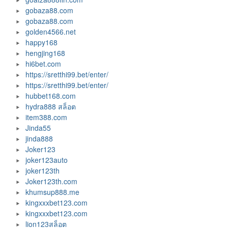
gobaza88.com
gobaza88.com
golden4566.net
happy168
hengjing168
hi6bet.com
https://sretthi99.bet/enter/
https://sretthi99.bet/enter/
hubbet168.com
hydra888 สล็อต
item388.com
Jinda55
jinda888
Joker123
joker123auto
joker123th
Joker123th.com
khumsup888.me
kingxxxbet123.com
kingxxxbet123.com
lion123สล็อต