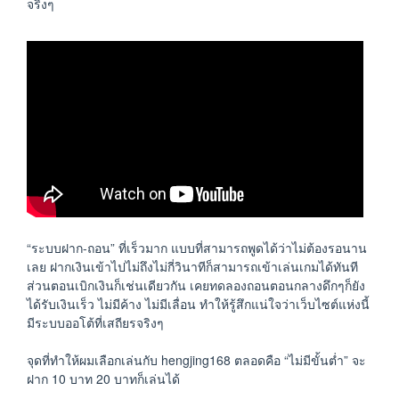
จริงๆ
“ระบบฝาก-ถอน” ที่เร็วมาก แบบที่สามารถพูดได้ว่าไม่ต้องรอนาน
เลย ฝากเงินเข้าไปไม่ถึงไม่กี่วินาทีก็สามารถเข้าเล่นเกมได้ทันที
ส่วนตอนเบิกเงินก็เช่นเดียวกัน เคยทดลองถอนตอนกลางดึกๆก็ยัง
ได้รับเงินเร็ว ไม่มีค้าง ไม่มีเลื่อน ทำให้รู้สึกแน่ใจว่าเว็บไซต์แห่งนี้
มีระบบออโต้ที่เสถียรจริงๆ
จุดที่ทำให้ผมเลือกเล่นกับ hengjing168 ตลอดคือ “ไม่มีขั้นต่ำ” จะ
ฝาก 10 บาท 20 บาทก็เล่นได้