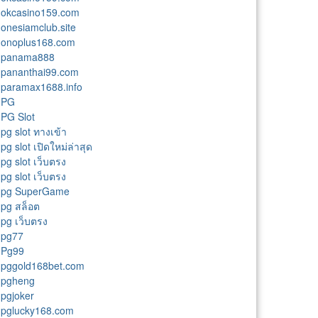
okcasino159.com
onesiamclub.site
onoplus168.com
panama888
pananthai99.com
paramax1688.info
PG
PG Slot
pg slot ทางเข้า
pg slot เปิดใหม่ล่าสุด
pg slot เว็บตรง
pg slot เว็บตรง
pg SuperGame
pg สล็อต
pg เว็บตรง
pg77
Pg99
pggold168bet.com
pgheng
pgjoker
pglucky168.com