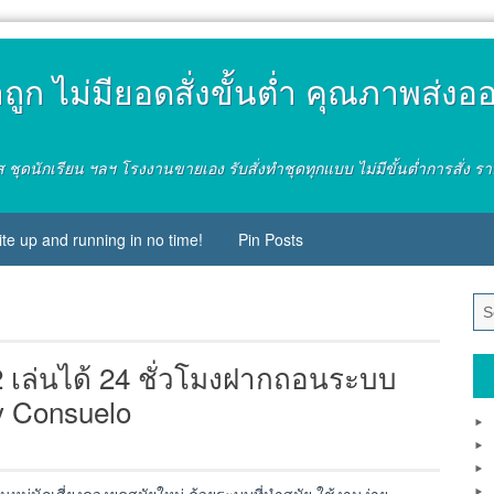
ก ไม่มียอดสั่งขั้นต่ำ คุณภาพส่งออก
ดรส ชุดนักเรียน ฯลฯ โรงงานขายเอง รับสั่งทำชุดทุกแบบ ไม่มีขั้นต่ำการสั่
ite up and running in no time!
Pin Posts
2 เล่นได้ 24 ชั่วโมงฝากถอนระบบ
by Consuelo