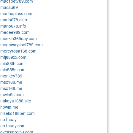
mac1bet789.com
macau69
marinapluss.com
mario678.club
mario678.info
medee989.com
meekin365day.com
megawaysbet789.com
mercyrosa168.com
mfj889xx.com
mia88th.com
mib555s.com
monkey789
msx168.me
msx168.me
mwin9s.com
nakoya1688.site
nbwin.me
niseko168bet.com
no1huay
no1huay.com
okcasino159.com