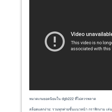
หมวดเกมยอดนิยมใน dgb222 ที่ไม่ควรพลาด
สล็อตแตกง่าย: รวมทุกค่ายชั้นแนวหน้า กราฟิกงาม เล่