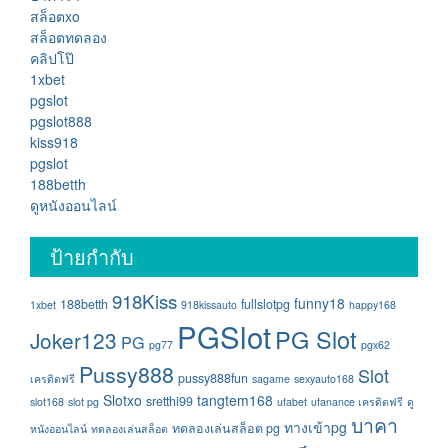
สล็อตxo
สล็อตทดลอง
คลิปโป๊
1xbet
pgslot
pgslot888
kiss918
pgslot
188betth
ดูหนังออนไลน์
ป้ายกำกับ
918Kiss
funny18
188betth
fullslotpg
1xbet
918kissauto
happy168
PGSlot
PG Slot
Joker123
PG
pg77
pgx62
Pussy888
Slot
pussy888fun
เครดิตฟรี
sagame
sexyauto168
Slotxo
tangtem168
sretthi99
slot168
slot pg
ufabet
ufanance เครดิตฟรี
ดู
บาคา
ทางเข้าpg
ทดลองเล่นสล็อต pg
หนังออนไลน์
ทดลองเล่นสล็อต