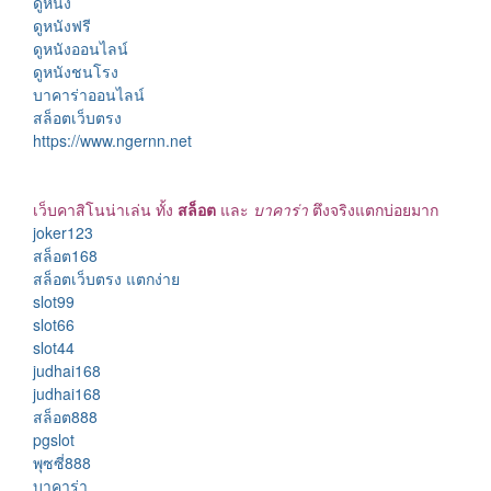
ดูหนัง
ดูหนังฟรี
ดูหนังออนไลน์
ดูหนังชนโรง
บาคาร่าออนไลน์
สล็อตเว็บตรง
https://www.ngernn.net
เว็บคาสิโนน่าเล่น ทั้ง
สล็อต
และ
บาคาร่า
ตึงจริงแตกบ่อยมาก
joker123
สล็อต168
สล็อตเว็บตรง แตกง่าย
slot99
slot66
slot44
judhai168
judhai168
สล็อต888
pgslot
พุซซี่888
บาคาร่า