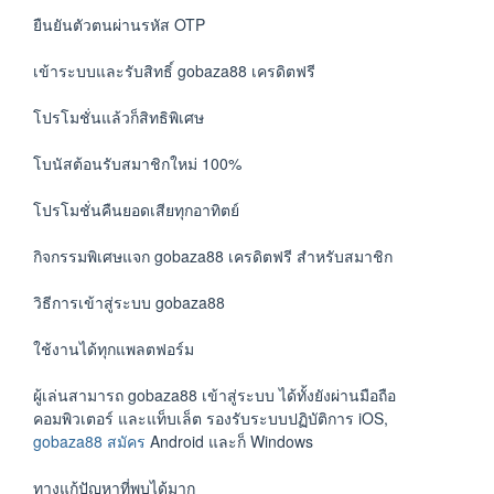
ยืนยันตัวตนผ่านรหัส OTP
เข้าระบบและรับสิทธิ์ gobaza88 เครดิตฟรี
โปรโมชั่นแล้วก็สิทธิพิเศษ
โบนัสต้อนรับสมาชิกใหม่ 100%
โปรโมชั่นคืนยอดเสียทุกอาทิตย์
กิจกรรมพิเศษแจก gobaza88 เครดิตฟรี สำหรับสมาชิก
วิธีการเข้าสู่ระบบ gobaza88
ใช้งานได้ทุกแพลตฟอร์ม
ผู้เล่นสามารถ gobaza88 เข้าสู่ระบบ ได้ทั้งยังผ่านมือถือ
คอมพิวเตอร์ และแท็บเล็ต รองรับระบบปฏิบัติการ iOS,
gobaza88 สมัคร
Android และก็ Windows
ทางแก้ปัญหาที่พบได้มาก