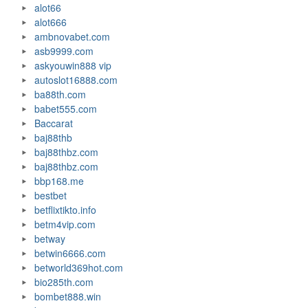
alot66
alot666
ambnovabet.com
asb9999.com
askyouwin888 vip
autoslot16888.com
ba88th.com
babet555.com
Baccarat
baj88thb
baj88thbz.com
baj88thbz.com
bbp168.me
bestbet
betflixtikto.info
betm4vip.com
betway
betwin6666.com
betworld369hot.com
bio285th.com
bombet888.win