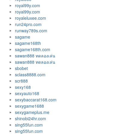
royal99y.com
royal99y.com
royaleluxee.com
run24pro.com
runway789s.com
sagame
sagame168th
sagame168th.com
sawan888 ทดลองเล่น
sawan888 ทดลองเล่น
sbobet
sclass8888.com
scr888
sexy168
sexyauto168
sexybaccarat168.com
sexygame1688
sexygameplus.me
shinobi24hr.com
sing55fun.com
sing55fun.com