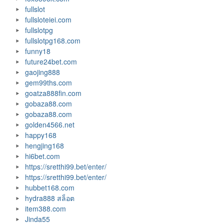
fullslot
fullsloteiei.com
fullslotpg
fullslotpg168.com
funny18
future24bet.com
gaojing888
gem99ths.com
goatza888fin.com
gobaza88.com
gobaza88.com
golden4566.net
happy168
hengjing168
hi6bet.com
https://sretthi99.bet/enter/
https://sretthi99.bet/enter/
hubbet168.com
hydra888 สล็อต
item388.com
Jinda55