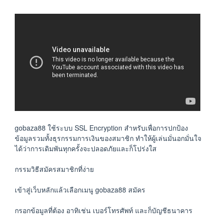
gobaza88 ใช้ระบบ SSL Encryption สำหรับเพื่อการปกป้อง
ข้อมูลรวมทั้งธุรกรรมการเงินของสมาชิก ทำให้ผู้เล่นมั่นอกมั่นใจ
ได้ว่าการเดิมพันทุกครั้งจะปลอดภัยและก็โปร่งใส
กรรมวิธีสมัครสมาชิกที่ง่าย
เข้าสู่เว็บหลักแล้วเลือกเมนู gobaza88 สมัคร
กรอกข้อมูลที่ต้อง อาทิเช่น เบอร์โทรศัพท์ และก็บัญชีธนาคาร