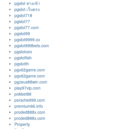
pgslot ทางเข้า
pgslot เว็บตรง
pgslot718
pgslot77
pgslot77.com
pgslot99
pgslot9999.co
pgslot999bets.com
pgslotceo
pgslotfish
pgslotth
pgx62game.com
pgx62game.com
pgzeus88win.com
play97vip.com
pokbet88
porsche999.com
premium66.info
proded888x.com
proded888x.com
Property