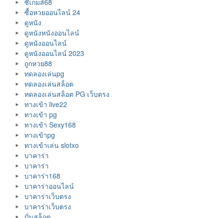
ซีเกมส์68
ซื้อหวยออนไลน์ 24
ดูหนัง
ดูหนังหนังออนไลน์
ดูหนังออนไลน์
ดูหนังออนไลน์ 2023
ถูกหวย88
ทดลองเล่นpg
ทดลองเล่นสล็อต
ทดลองเล่นสล็อต PG เว็บตรง
ทางเข้า live22
ทางเข้า pg
ทางเข้า Sexy168
ทางเข้าpg
ทางเข้าเล่น slotxo
บาคาร่า
บาคาร่า
บาคาร่า168
บาคาร่าออนไลน์
บาคาร่าเว็บตรง
บาคาร่าเว็บตรง
ปั่นสล็อต