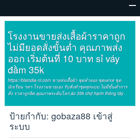
โรงงานขายส่งเสื้อผ้าราคาถูก
ไม่มียอดสั่งขั้นต่ำ คุณภาพส่ง
ออก เริ่มต้นที่ 10 บาท sỉ váy
đầm 35k
https://blsindia-nl.com ขายส่งเสื้อผ้า ชุดลำลอง ชุดเดรส ชุด
นักเรียน ฯลฯ โรงงานขายเอง รับสั่งทำชุดทุกแบบ ไม่มีขั้นต่ำการ
สั่ง ราคาถูกจิต คุณภาพระดับโลก áo 35k chợ hạnh thông tây
ป้ายกำกับ:
gobaza88 เข้าสู่
ระบบ