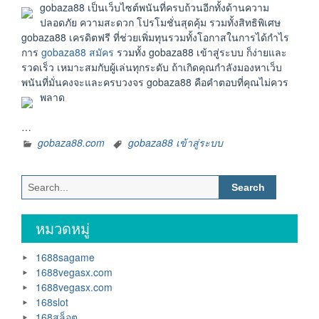
gobaza88 เป็นเว็บไซต์พนันที่ครบถ้วนอีกทั้งด้านความ
ปลอดภัย ความสะดวก โปรโมชั่นสุดคุ้ม รวมทั้งสิทธิพิเศษ
gobaza88 เครดิตฟรี ที่ช่วยเพิ่มทุนรวมทั้งโอกาสในการได้กำไร
การ
gobaza88 สมัคร
รวมทั้ง gobaza88 เข้าสู่ระบบ ก็ง่ายและ
รวดเร็ว เหมาะสมกับผู้เล่นทุกระดับ ถ้าเกิดคุณกำลังมองหาเว็บ
พนันที่มั่นคงจะและครบวงจร gobaza88 คือคำตอบที่คุณไม่ควร
พลาด
…
gobaza88.com
gobaza88 เข้าสู่ระบบ
Search
for:
หมวดหมู่
1688sagame
1688vegasx.com
1688vegasx.com
168slot
168สล็อต