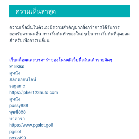
ความเห็นล่าสุด
ความเชื่อมั่นในตัวเองมีความสำคัญมากยิ่งกว่าการได้รับการ
ยอมรับจากคนอื่น การเริ่มต้นทำของใหม่ๆเป็นการเริ่มต้นที่สุดยอด
สำหรับเพื่อการเปลี่ยน
เว็บสล็อตและบาคาร่าของโครตดีเว็บนี้เล่นแล้วรวยจัดๆ
918kiss
ดูหนัง
สล็อตออนไลน์
sagame
https://joker123auto.com
ดูหนัง
pussy888
พุซซี่888
บาคาร่า
https://www.pgslot.golf
pgslot
pgslot99