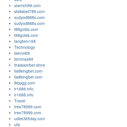
starrich99.com
stellabet789.com
sudyod888s.com
sudyod888s.com
t88golds.com
t88golds.com
tangtem168
Technology
teenoi69
temmax69
thaisiambet.store
tia8kingbet.com
tia8kingbet.com
tkbpgg.com
tr1688.info
tr1688.info
Travel
tree78999.com
tree78999.com
udee365day.com
ufa