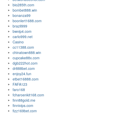
bio285th.com
bombet888.win
bonanza99
boonlert1688.com
brazil999
bwvip4.com
carlo999.net
Casino
cc11388.com
chinatown888.win
cupcake88x.com
dgb222hot.com
dr888bet.com
enjoy24.fun
etbet16888.com
FAFA123
faro168
fcharoenkit168.com
finn88gold.me
finnivips.com
fizz169bet.com