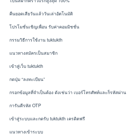
โบนัสฝากคราวแรกสูงสุด 100%
คืนยอดเสียวันแล้ววันเล่าอัตโนมัติ
โปรโมชั่นเชิญเพื่อน รับค่าคอมมิชชั่น
กรรมวิธีการใช้งาน tuktukth
แนวทางสมัครเป็นสมาชิก
เข้าสู่เว็บ tuktukth
กดปุ่ม “ลงทะเบียน”
กรอกข้อมูลที่จำเป็นต้อง ดังเช่นว่า เบอร์โทรศัพท์และก็รหัสผ่าน
การันตีรหัส OTP
เข้าสู่ระบบและกดรับ tuktukth เครดิตฟรี
แนวทางเข้าระบบ