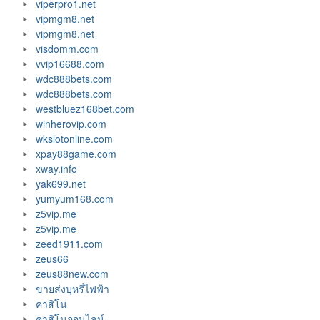
viperpro1.net
vipmgm8.net
vipmgm8.net
visdomm.com
vvip16688.com
wdc888bets.com
wdc888bets.com
westbluez168bet.com
winherovip.com
wkslotonline.com
xpay88game.com
xway.info
yak699.net
yumyum168.com
z5vip.me
z5vip.me
zeed1911.com
zeus66
zeus88new.com
ขายส่งบุหรี่ไฟฟ้า
คาสิโน
คาสิโนออนไลน์