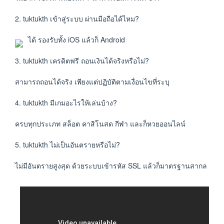
2. tuktukth เข้าสู่ระบบ ผ่านมือถือได้ไหม?
ได้ รองรับทั้ง iOS แล้วก็ Android
3. tuktukth เครดิตฟรี ถอนเงินได้จริงหรือไม่?
สามารถถอนได้จริง เพียงแต่ปฏิบัติตามเงื่อนไขที่ระบุ
4. tuktukth มีเกมอะไรให้เล่นบ้าง?
ครบทุกประเภท สล็อต คาสิโนสด กีฬา และก็หวยออนไลน์
5. tuktukth ไม่เป็นอันตรายหรือไม่?
ไม่มีอันตรายสูงสุด ด้วยระบบเข้ารหัส SSL แล้วก็มาตรฐานสากล