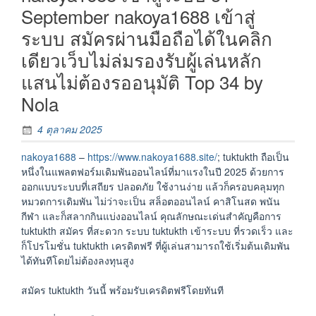
September nakoya1688 เข้าสู่
ระบบ สมัครผ่านมือถือได้ในคลิก
เดียวเว็บไม่ล่มรองรับผู้เล่นหลัก
แสนไม่ต้องรออนุมัติ Top 34 by
Nola
4 ตุลาคม 2025
nakoya1688
–
https://www.nakoya1688.site/
; tuktukth ถือเป็น
หนึ่งในแพลตฟอร์มเดิมพันออนไลน์ที่มาแรงในปี 2025 ด้วยการ
ออกแบบระบบที่เสถียร ปลอดภัย ใช้งานง่าย แล้วก็ครอบคลุมทุก
หมวดการเดิมพัน ไม่ว่าจะเป็น สล็อตออนไลน์ คาสิโนสด พนัน
กีฬา และก็สลากกินแบ่งออนไลน์ คุณลักษณะเด่นสำคัญคือการ
tuktukth สมัคร ที่สะดวก ระบบ tuktukth เข้าระบบ ที่รวดเร็ว และ
ก็โปรโมชั่น tuktukth เครดิตฟรี ที่ผู้เล่นสามารถใช้เริ่มต้นเดิมพัน
ได้ทันทีโดยไม่ต้องลงทุนสูง
สมัคร tuktukth วันนี้ พร้อมรับเครดิตฟรีโดยทันที