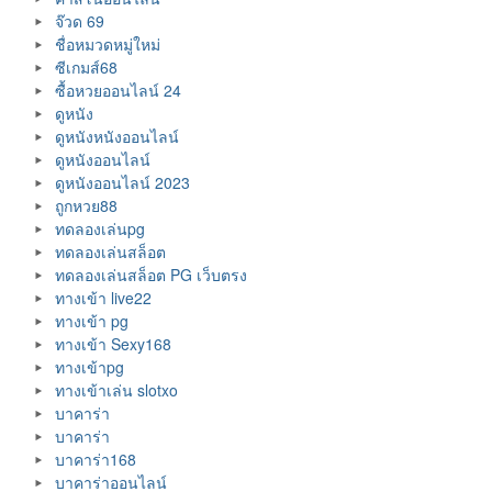
จ๊วด 69
ชื่อหมวดหมู่ใหม่
ซีเกมส์68
ซื้อหวยออนไลน์ 24
ดูหนัง
ดูหนังหนังออนไลน์
ดูหนังออนไลน์
ดูหนังออนไลน์ 2023
ถูกหวย88
ทดลองเล่นpg
ทดลองเล่นสล็อต
ทดลองเล่นสล็อต PG เว็บตรง
ทางเข้า live22
ทางเข้า pg
ทางเข้า Sexy168
ทางเข้าpg
ทางเข้าเล่น slotxo
บาคาร่า
บาคาร่า
บาคาร่า168
บาคาร่าออนไลน์