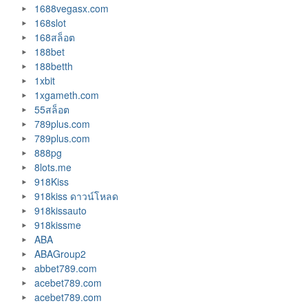
1688vegasx.com
168slot
168สล็อต
188bet
188betth
1xbit
1xgameth.com
55สล็อต
789plus.com
789plus.com
888pg
8lots.me
918Kiss
918kiss ดาวน์โหลด
918kissauto
918kissme
ABA
ABAGroup2
abbet789.com
acebet789.com
acebet789.com