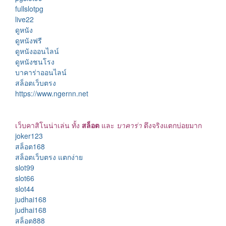
fullslotpg
live22
ดูหนัง
ดูหนังฟรี
ดูหนังออนไลน์
ดูหนังชนโรง
บาคาร่าออนไลน์
สล็อตเว็บตรง
https://www.ngernn.net
เว็บคาสิโนน่าเล่น ทั้ง
สล็อต
และ
บาคาร่า
ตึงจริงแตกบ่อยมาก
joker123
สล็อต168
สล็อตเว็บตรง แตกง่าย
slot99
slot66
slot44
judhai168
judhai168
สล็อต888