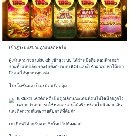
เข้าสู่ระบบสบายทุกแพลตฟอร์ม
ผู้เล่นสามารถ tuktukth เข้าสู่ระบบ ได้ผ่านมือถือ คอมพิวเตอร์
รวมทั้งแท็บเล็ต รองรับทั้งยังระบบ iOS และก็ Android ทำให้เข้า
ถึงเกมได้ทุกหนทุกแห่ง
โปรโมชั่นและก็เครดิตฟรีสุดคุ้ม
tuktukth เครดิตฟรี เป็นคุณลักษณะเด่นที่คนไม่ใช่น้อยถูกใจ
เพราะว่าสามารถใช้ทดลองเล่นได้จริง พร้อมโบนัสฝากเงิน
และกิจกรรมพิเศษรายสัปดาห์ที่คุ้มค่า
เครดิตฟรีสำหรับสมาชิกใหม่ ไม่ต้องฝาก