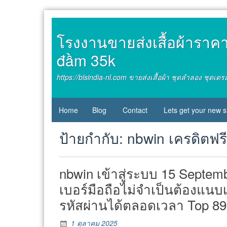
Skip
to
content
โรงงานขายส่งเสื้อผ้าราคาถู
đầm 35k
https://blsindia-nl.com ขายส่งเสื้อผ้า ชุดลำลอง ชุดเ
Home
Blog
Contact
Lets get your new s
ป้ายกำกับ:
nbwin เครดิตฟรี
nbwin เข้าสู่ระบบ 15 Septemb
เบอร์มือถือไม่จำเป็นต้องแน
รหัสผ่านได้ตลอดเวลา Top 89
1 ตุลาคม 2025