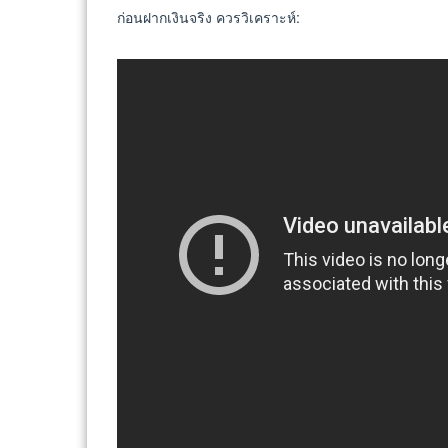
ก่อนฝากเงินจริง ควรวิเคราะห์: