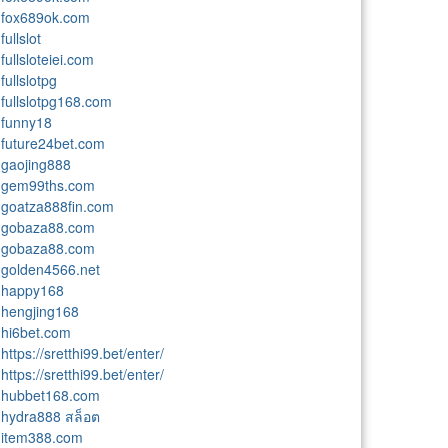
fox689ok.com
fullslot
fullsloteiei.com
fullslotpg
fullslotpg168.com
funny18
future24bet.com
gaojing888
gem99ths.com
goatza888fin.com
gobaza88.com
gobaza88.com
golden4566.net
happy168
hengjing168
hi6bet.com
https://sretthi99.bet/enter/
https://sretthi99.bet/enter/
hubbet168.com
hydra888 สล็อต
item388.com