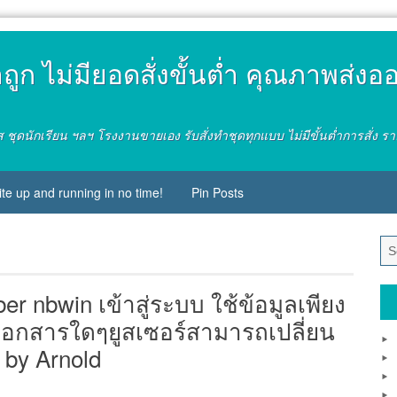
ก ไม่มียอดสั่งขั้นต่ำ คุณภาพส่งออก
ดรส ชุดนักเรียน ฯลฯ โรงงานขายเอง รับสั่งทำชุดทุกแบบ ไม่มีขั้นต่ำการสั่
ite up and running in no time!
Pin Posts
er nbwin เข้าสู่ระบบ ใช้ข้อมูลเพียง
บเอกสารใดๆยูสเซอร์สามารถเปลี่ยน
 by Arnold