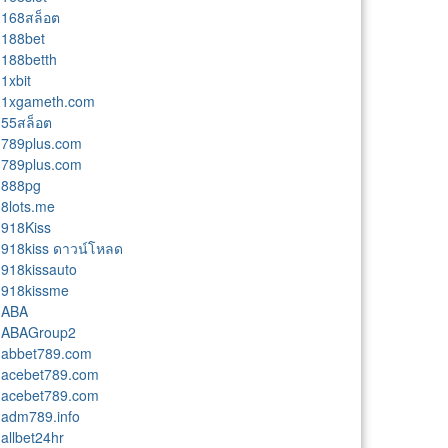
168สล็อต
188bet
188betth
1xbit
1xgameth.com
55สล็อต
789plus.com
789plus.com
888pg
8lots.me
918Kiss
918kiss ดาวน์โหลด
918kissauto
918kissme
ABA
ABAGroup2
abbet789.com
acebet789.com
acebet789.com
adm789.info
allbet24hr