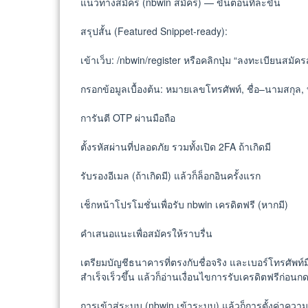
แนวทางสมัคร (nbwin สมัคร) — ขั้นตอนทีละขั้น
สรุปสั้น (Featured Snippet-ready):
เข้าเว็บ: /nbwin/register หรือคลิกปุ่ม “ลงทะเบียนสมัค
กรอกข้อมูลเบื้องต้น: หมายเลขโทรศัพท์, ชื่อ–นามสกุล
การันตี OTP ผ่านมือถือ
ตั้งรหัสผ่านที่ปลอดภัย รวมทั้งเปิด 2FA ถ้าเกิดมี
รับรองอีเมล (ถ้าเกิดมี) แล้วก็ล็อกอินครั้งแรก
เช็กหน้าโปรโมชั่นเพื่อรับ nbwin เครดิตฟรี (หากมี)
คำเสนอแนะเพื่อสมัครให้ราบรื่น
เตรียมบัญชีธนาคารที่ตรงกับชื่อจริง และเบอร์โทรศัพท์ม
สำเร็จเร็วขึ้น แล้วก็อ่านเงื่อนไขการรับเครดิตฟรีก่อนก
การเข้าสู่ระบบ (nbwin เข้าระบบ) แล้วก็การตั้งค่าคว