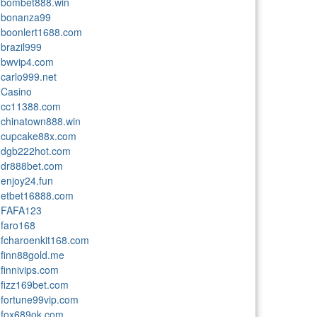
bombet888.win
bonanza99
boonlert1688.com
brazil999
bwvip4.com
carlo999.net
Casino
cc11388.com
chinatown888.win
cupcake88x.com
dgb222hot.com
dr888bet.com
enjoy24.fun
etbet16888.com
FAFA123
faro168
fcharoenkit168.com
finn88gold.me
finnivips.com
fizz169bet.com
fortune99vip.com
fox689ok.com