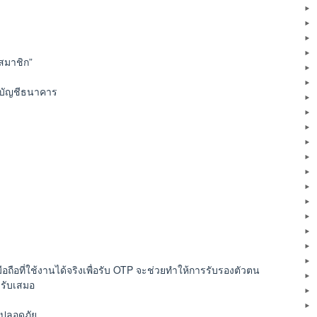
รสมาชิก”
, บัญชีธนาคาร
ือถือที่ใช้งานได้จริงเพื่อรับ OTP จะช่วยทำให้การรับรองตัวตน
ดรับเสมอ
ามปลอดภัย