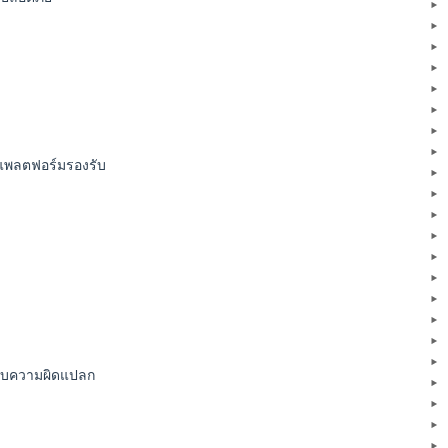
ิดแพลตฟอร์มรองรับ
ากพบความผิดแปลก