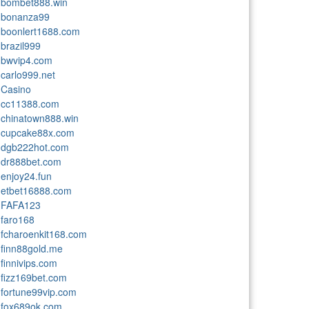
bombet888.win
bonanza99
boonlert1688.com
brazil999
bwvip4.com
carlo999.net
Casino
cc11388.com
chinatown888.win
cupcake88x.com
dgb222hot.com
dr888bet.com
enjoy24.fun
etbet16888.com
FAFA123
faro168
fcharoenkit168.com
finn88gold.me
finnivips.com
fizz169bet.com
fortune99vip.com
fox689ok.com