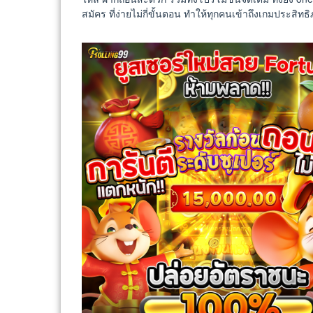
สมัคร ที่ง่ายไม่กี่ขั้นตอน ทำให้ทุกคนเข้าถึงเกมประสิทธ