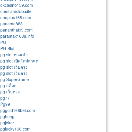
okcasino159.com
onesiamclub.site
onoplus168.com
panama888
pananthai99.com
paramax1688.info
PG
PG Slot
pg slot ทางเข้า
pg slot เปิดใหม่ล่าสุด
pg slot เว็บตรง
pg slot เว็บตรง
pg SuperGame
pg สล็อต
pg เว็บตรง
pg77
Pg99
pggold168bet.com
pgheng
pgjoker
pglucky168.com