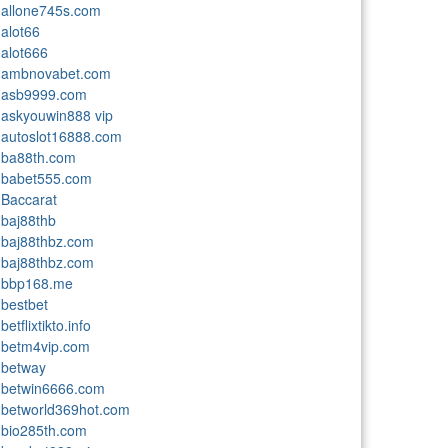
allone745s.com
alot66
alot666
ambnovabet.com
asb9999.com
askyouwin888 vip
autoslot16888.com
ba88th.com
babet555.com
Baccarat
baj88thb
baj88thbz.com
baj88thbz.com
bbp168.me
bestbet
betflixtikto.info
betm4vip.com
betway
betwin6666.com
betworld369hot.com
bio285th.com