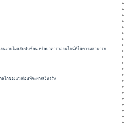
ี่เล่นง่ายไม่สลับซับซ้อน หรือบาคาร่าออนไลน์ที่ใช้ความสามารถ
กลไกของเกมก่อนที่จะฝากเงินจริง