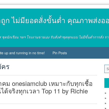
ก ไม่มียอดสั่งขั้นต่ำ คุณภาพส่งออก
ดรส ชุดนักเรียน ฯลฯ โรงงานขายเอง รับสั่งทำชุดทุกแบบ ไม่มีขั้นต่ำการสั่
ite up and running in no time!
Pin Posts
ัคร
คม onesiamclub เหมาะกับทุกเชื้อ
ด้จริงทุกเวลา Top 11 by Richie