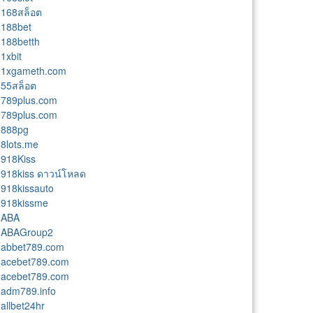
168สล็อต
188bet
188betth
1xbit
1xgameth.com
55สล็อต
789plus.com
789plus.com
888pg
8lots.me
918Kiss
918kiss ดาวน์โหลด
918kissauto
918kissme
ABA
ABAGroup2
abbet789.com
acebet789.com
acebet789.com
adm789.info
allbet24hr