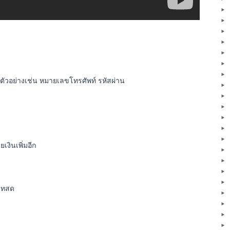
ตัวอย่างเช่น หมายเลขโทรศัพท์ รหัสผ่าน
เงินเพิ่มอีก
ชทสด