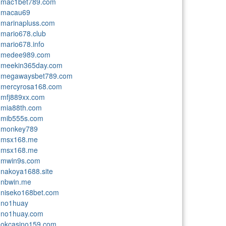
mac1bet789.com
macau69
marinapluss.com
mario678.club
mario678.info
medee989.com
meekin365day.com
megawaysbet789.com
mercyrosa168.com
mfj889xx.com
mia88th.com
mib555s.com
monkey789
msx168.me
msx168.me
mwin9s.com
nakoya1688.site
nbwin.me
niseko168bet.com
no1huay
no1huay.com
okcasino159.com