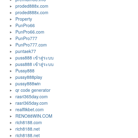
proded888x.com
proded888x.com
Property
PunPro66
PunPro66.com
PunPro777
PunPro777.com
puntaek77
puss888 เข้าสู่ระบบ
puss888 เข้าสู่ระบบ
Pussy888
pussy888play
pussy888win
qr code generator
rasri365day.com
rasri365day.com
realflikbet.com
RENO88WIN.COM
rich8188.com
rich8188.net
rich8188.net