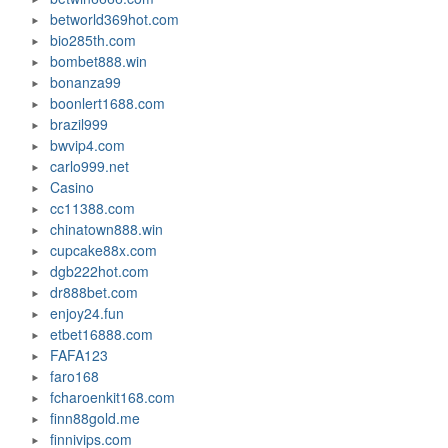
betworld369hot.com
bio285th.com
bombet888.win
bonanza99
boonlert1688.com
brazil999
bwvip4.com
carlo999.net
Casino
cc11388.com
chinatown888.win
cupcake88x.com
dgb222hot.com
dr888bet.com
enjoy24.fun
etbet16888.com
FAFA123
faro168
fcharoenkit168.com
finn88gold.me
finnivips.com