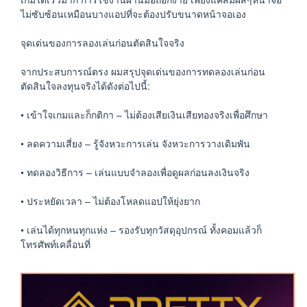
ไม่ซับซ้อนเหมือนบางแอปที่จะต้องปรับขนาดหน้าจอเอง
จุดเด่นของการลองเล่นก่อนตัดสินใจจริง
จากประสบการณ์ตรง ผมสรุปจุดเด่นของการทดลองเล่นก่อน
ตัดสินใจลงทุนจริงได้ดังต่อไปนี้:
• เข้าใจเกมและก็กติกา – ไม่ต้องเสียเงินเสียทองจริงเพื่อศึกษา
• ลดความเสี่ยง – รู้จังหวะการเล่น จังหวะการวางเดิมพัน
• ทดลองวิธีการ – เล่นแบบจำลองเพื่อดูผลก่อนลงเงินจริง
• ประหยัดเวลา – ไม่ต้องโหลดแอปให้ยุ่งยาก
• เล่นได้ทุกหนทุกแห่ง – รองรับทุกวัสดุอุปกรณ์ ทั้งคอมแล้วก็
โทรศัพท์เคลื่อนที่