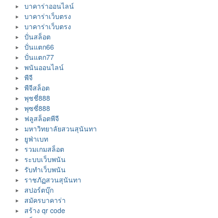
บาคาร่าออนไลน์
บาคาร่าเว็บตรง
บาคาร่าเว็บตรง
ปั่นสล็อต
ปั่นแตก66
ปั่นแตก77
พนันออนไลน์
พีจี
พีจีสล็อต
พุชชี่888
พุซซี่888
ฟลูสล็อตพีจี
มหาวิทยาลัยสวนสุนันทา
ยูฟ่าเบท
รวมเกมสล็อต
ระบบเว็บพนัน
รับทำเว็บพนัน
ราชภัฏสวนสุนันทา
สปอร์ตบุ๊ก
สมัครบาคาร่า
สร้าง qr code