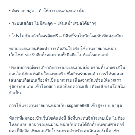
• อัตราจ่ายสูง – ทำให้การเล่นสนุกและคุ้ม
• ระบบเสถียร ไม่มีสะดุด – เล่นสม่ำเสมอได้ยาวๆ
• โปรโมชั่นแล้วก็เครดิตฟรี – มีสิทธิ์รับโบนัสโดยทันทีหลังสมัคร
ทดลองเล่นก่อนที่จะทำการตัดสินใจจริง ใช้งานง่ายผ่านหน้า
เว็บไซต์ รองรับอีกทั้งคอมรวมทั้งมือถือ ไม่ต้องโหลดแอป
ประสบการณ์ตรงเกี่ยวกับการลองเล่นเกมสล็อตรวมทั้งเกมคาสิโน
ออนไลน์ก่อนตัดสินใจลงทุนจริง ซึ่งสำหรับผมแล้ว การได้ทดสอบ
เล่นก่อนถือเป็นเรื่องจำเป็นมากมาย เนื่องจากมันช่วยให้พวกเรา
รู้จักระบบเกม เข้าใจกติกา แล้วก็ลดความเสี่ยงที่จะเสียเงินโดยไม่
จำเป็น
การใช้แรงงานง่ายผ่านหน้าเว็บ ssgame666 เข้าสู่ระบบ ล่าสุด
ทีแรกที่ผมลองเข้าเว็บไซต์แห่งนี้ สิ่งที่ประทับจิตใจเลยเป็น ไม่ต้อง
โหลดแอป สามารถเล่นผ่าน หน้าเว็บตรงได้อีกทั้งบนคอมพิวเตอร์
และก็มือถือ เพียงแต่เปิดโปรแกรมสำหรับเล่นอินเตอร์เน็ต เข้า