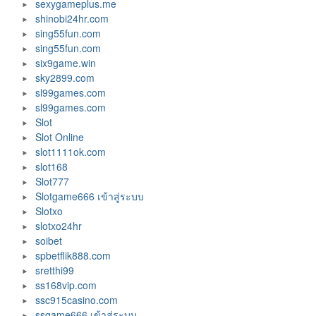
sexygameplus.me
shinobi24hr.com
sing55fun.com
sing55fun.com
six9game.win
sky2899.com
sl99games.com
sl99games.com
Slot
Slot Online
slot1111ok.com
slot168
Slot777
Slotgame666 เข้าสู่ระบบ
Slotxo
slotxo24hr
soibet
spbetflik888.com
sretthi99
ss168vip.com
ssc915casino.com
ssgame666 เข้าสู่ระบบ