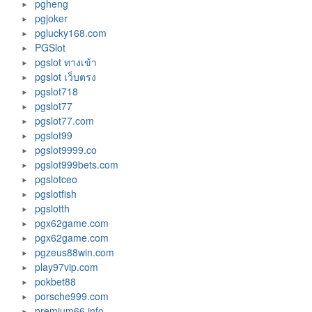
pgheng
pgjoker
pglucky168.com
PGSlot
pgslot ทางเข้า
pgslot เว็บตรง
pgslot718
pgslot77
pgslot77.com
pgslot99
pgslot9999.co
pgslot999bets.com
pgslotceo
pgslotfish
pgslotth
pgx62game.com
pgx62game.com
pgzeus88win.com
play97vip.com
pokbet88
porsche999.com
premium66.info