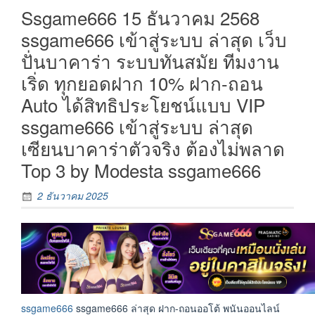
Ssgame666 15 ธันวาคม 2568
ssgame666 เข้าสู่ระบบ ล่าสุด เว็บ
ปั่นบาคาร่า ระบบทันสมัย ทีมงาน
เริ่ด ทุกยอดฝาก 10% ฝาก-ถอน
Auto ได้สิทธิประโยชน์แบบ VIP
ssgame666 เข้าสู่ระบบ ล่าสุด
เซียนบาคาร่าตัวจริง ต้องไม่พลาด
Top 3 by Modesta ssgame666
2 ธันวาคม 2025
ssgame666
ssgame666 ล่าสุด ฝาก-ถอนออโต้ พนันออนไลน์