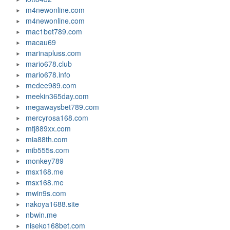
m4newonline.com
m4newonline.com
mac1bet789.com
macau69
marinapluss.com
mario678.club
mario678.info
medee989.com
meekin365day.com
megawaysbet789.com
mercyrosa168.com
mfj889xx.com
mia88th.com
mib555s.com
monkey789
msx168.me
msx168.me
mwin9s.com
nakoya1688.site
nbwin.me
niseko168bet.com