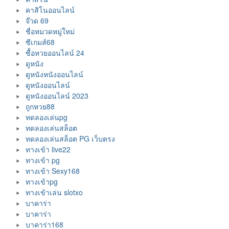
คาสิโนออนไลน์
จ๊วด 69
ชื่อหมวดหมู่ใหม่
ซีเกมส์68
ซื้อหวยออนไลน์ 24
ดูหนัง
ดูหนังหนังออนไลน์
ดูหนังออนไลน์
ดูหนังออนไลน์ 2023
ถูกหวย88
ทดลองเล่นpg
ทดลองเล่นสล็อต
ทดลองเล่นสล็อต PG เว็บตรง
ทางเข้า live22
ทางเข้า pg
ทางเข้า Sexy168
ทางเข้าpg
ทางเข้าเล่น slotxo
บาคาร่า
บาคาร่า
บาคาร่า168