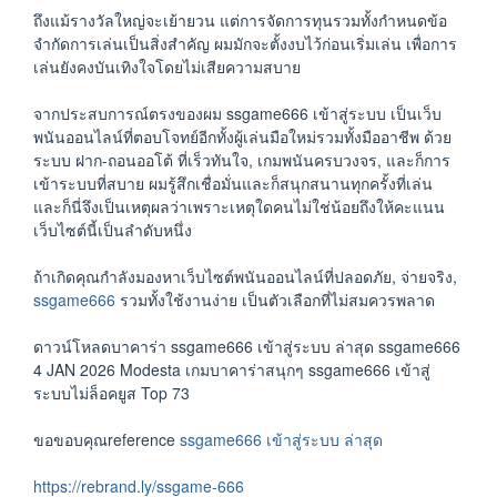
ถึงแม้รางวัลใหญ่จะเย้ายวน แต่การจัดการทุนรวมทั้งกำหนดข้อ
จำกัดการเล่นเป็นสิ่งสำคัญ ผมมักจะตั้งงบไว้ก่อนเริ่มเล่น เพื่อการ
เล่นยังคงบันเทิงใจโดยไม่เสียความสบาย
จากประสบการณ์ตรงของผม ssgame666 เข้าสู่ระบบ เป็นเว็บ
พนันออนไลน์ที่ตอบโจทย์อีกทั้งผู้เล่นมือใหม่รวมทั้งมืออาชีพ ด้วย
ระบบ ฝาก-ถอนออโต้ ที่เร็วทันใจ, เกมพนันครบวงจร, และก็การ
เข้าระบบที่สบาย ผมรู้สึกเชื่อมั่นและก็สนุกสนานทุกครั้งที่เล่น
และก็นี่จึงเป็นเหตุผลว่าเพราะเหตุใดคนไม่ใช่น้อยถึงให้คะแนน
เว็บไซต์นี้เป็นลำดับหนึ่ง
ถ้าเกิดคุณกำลังมองหาเว็บไซต์พนันออนไลน์ที่ปลอดภัย, จ่ายจริง,
ssgame666
รวมทั้งใช้งานง่าย เป็นตัวเลือกที่ไม่สมควรพลาด
ดาวน์โหลดบาคาร่า ssgame666 เข้าสู่ระบบ ล่าสุด ssgame666
4 JAN 2026 Modesta เกมบาคาร่าสนุกๆ ssgame666 เข้าสู่
ระบบไม่ล็อคยูส Top 73
ขอขอบคุณreference
ssgame666 เข้าสู่ระบบ ล่าสุด
https://rebrand.ly/ssgame-666